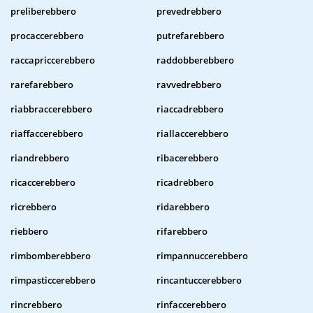
preliberebbero
prevedrebbero
procaccerebbero
putrefarebbero
raccapriccerebbero
raddobberebbero
rarefarebbero
ravvedrebbero
riabbraccerebbero
riaccadrebbero
riaffaccerebbero
riallaccerebbero
riandrebbero
ribacerebbero
ricaccerebbero
ricadrebbero
ricrebbero
ridarebbero
riebbero
rifarebbero
rimbomberebbero
rimpannuccerebbero
rimpasticcerebbero
rincantuccerebbero
rincrebbero
rinfaccerebbero