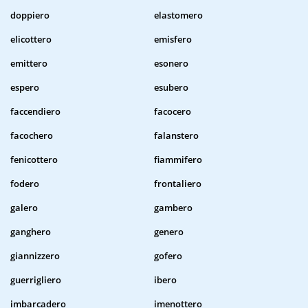
doppiero
elastomero
elicottero
emisfero
emittero
esonero
espero
esubero
faccendiero
facocero
facochero
falanstero
fenicottero
fiammifero
fodero
frontaliero
galero
gambero
ganghero
genero
giannizzero
gofero
guerrigliero
ibero
imbarcadero
imenottero