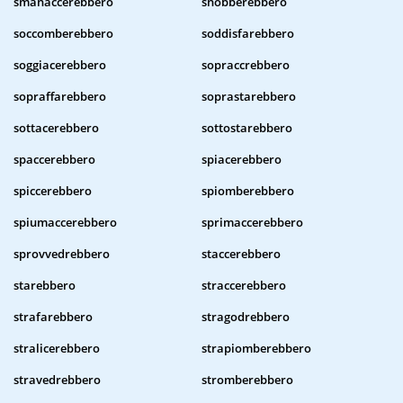
smanaccerebbero
snobberebbero
soccomberebbero
soddisfarebbero
soggiacerebbero
sopraccrebbero
sopraffarebbero
soprastarebbero
sottacerebbero
sottostarebbero
spaccerebbero
spiacerebbero
spiccerebbero
spiomberebbero
spiumaccerebbero
sprimaccerebbero
sprovvedrebbero
staccerebbero
starebbero
straccerebbero
strafarebbero
stragodrebbero
stralicerebbero
strapiomberebbero
stravedrebbero
stromberebbero