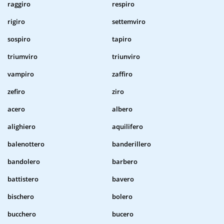
raggiro
respiro
rigiro
settemviro
sospiro
tapiro
triumviro
triunviro
vampiro
zaffiro
zefiro
ziro
acero
albero
alighiero
aquilifero
balenottero
banderillero
bandolero
barbero
battistero
bavero
bischero
bolero
bucchero
bucero