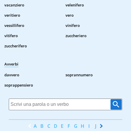
vacanziero
velenifero
veritiero
vero
vessillifero
vinifero
vitifero
zuccheriero
zuccherifero
Avverbi
davvero
soprannumero
soprappensiero
A
B
C
D
E
F
G
H
I
J
K
L
M
N