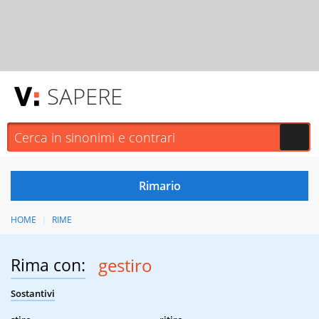
SAPERE
HOME
RIME
Rima con:
gestiro
Sostantivi