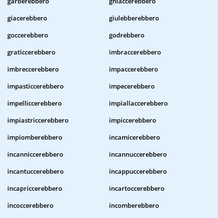
garberebbero
ghiaccerebbero
giacerebbero
giulebberebbero
goccerebbero
godrebbero
graticcerebbero
imbraccerebbero
imbreccerebbero
impaccerebbero
impasticcerebbero
impecerebbero
impelliccerebbero
impiallaccerebbero
impiastriccerebbero
impiccerebbero
impiomberebbero
incamicerebbero
incanniccerebbero
incannuccerebbero
incantuccerebbero
incappuccerebbero
incapriccerebbero
incartoccerebbero
incoccerebbero
incomberebbero