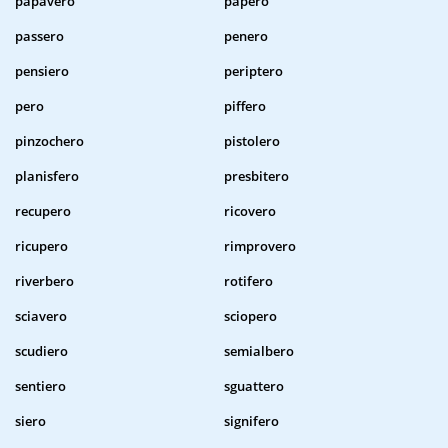
papavero
papero
passero
penero
pensiero
periptero
pero
piffero
pinzochero
pistolero
planisfero
presbitero
recupero
ricovero
ricupero
rimprovero
riverbero
rotifero
sciavero
sciopero
scudiero
semialbero
sentiero
sguattero
siero
signifero