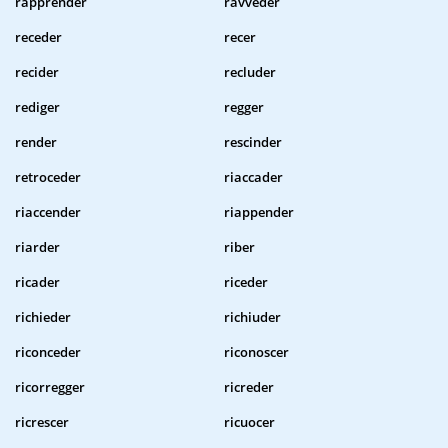
rapprender
ravveder
receder
recer
recider
recluder
rediger
regger
render
rescinder
retroceder
riaccader
riaccender
riappender
riarder
riber
ricader
riceder
richieder
richiuder
riconceder
riconoscer
ricorregger
ricreder
ricrescer
ricuocer