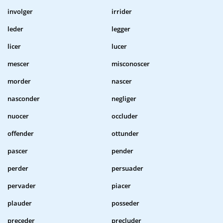
involger
irrider
leder
legger
licer
lucer
mescer
misconoscer
morder
nascer
nasconder
negliger
nuocer
occluder
offender
ottunder
pascer
pender
perder
persuader
pervader
piacer
plauder
posseder
preceder
precluder