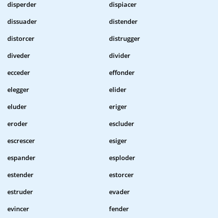
disperder
dispiacer
dissuader
distender
distorcer
distrugger
diveder
divider
ecceder
effonder
elegger
elider
eluder
eriger
eroder
escluder
escrescer
esiger
espander
esploder
estender
estorcer
estruder
evader
evincer
fender