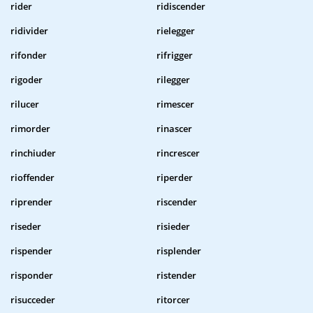
rider
ridiscender
ridivider
rielegger
rifonder
rifrigger
rigoder
rilegger
rilucer
rimescer
rimorder
rinascer
rinchiuder
rincrescer
rioffender
riperder
riprender
riscender
riseder
risieder
rispender
risplender
risponder
ristender
risucceder
ritorcer