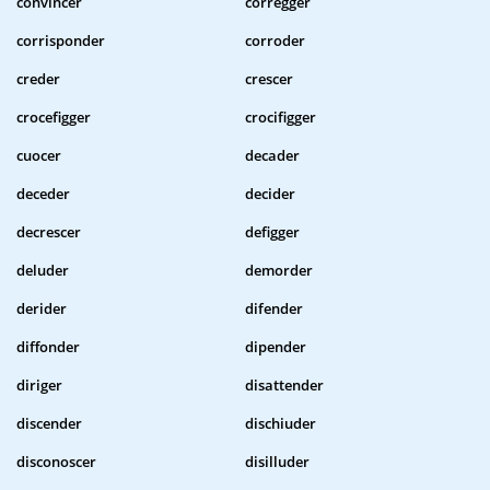
convincer
corregger
corrisponder
corroder
creder
crescer
crocefigger
crocifigger
cuocer
decader
deceder
decider
decrescer
defigger
deluder
demorder
derider
difender
diffonder
dipender
diriger
disattender
discender
dischiuder
disconoscer
disilluder