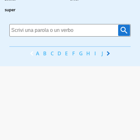
super
A
B
C
D
E
F
G
H
I
J
K
L
M
N