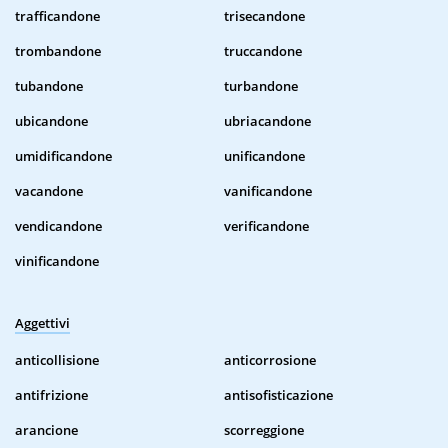
trafficandone
trisecandone
trombandone
truccandone
tubandone
turbandone
ubicandone
ubriacandone
umidificandone
unificandone
vacandone
vanificandone
vendicandone
verificandone
vinificandone
Aggettivi
anticollisione
anticorrosione
antifrizione
antisofisticazione
arancione
scorreggione