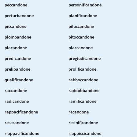
peccandone
personificandone
perturbandone
pianificandone
piccandone
piluccandone
piombandone
pitoccandone
placandone
placcandone
predicandone
pregiudicandone
prelibandone
prolificandone
qualificandone
rabboccandone
raccandone
raddobbandone
radicandone
ramificandone
rappacificandone
recandone
resecandone
resinificandone
riappacificandone
riappiccicandone