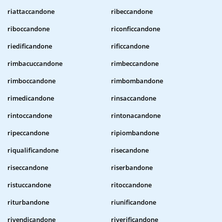
riattaccandone
ribeccandone
riboccandone
riconficcandone
riedificandone
rificcandone
rimbacuccandone
rimbeccandone
rimboccandone
rimbombandone
rimedicandone
rinsaccandone
rintoccandone
rintonacandone
ripeccandone
ripiombandone
riqualificandone
risecandone
riseccandone
riserbandone
ristuccandone
ritoccandone
riturbandone
riunificandone
rivendicandone
riverificandone