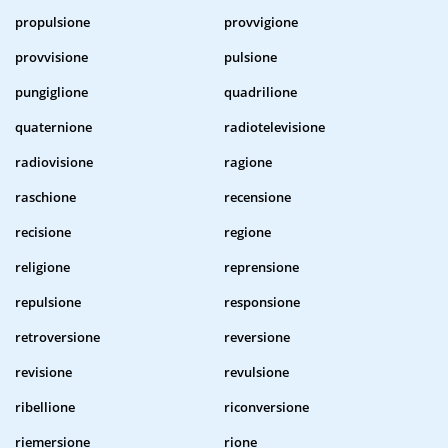
propulsione
provvigione
provvisione
pulsione
pungiglione
quadrilione
quaternione
radiotelevisione
radiovisione
ragione
raschione
recensione
recisione
regione
religione
reprensione
repulsione
responsione
retroversione
reversione
revisione
revulsione
ribellione
riconversione
riemersione
rione