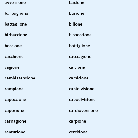
avversione
bacione
barbuglione
barione
battaglione
bilione
birbaccione
bisboccione
boccione
bottiglione
cacchione
cacciagione
cagione
calcione
cambiatensione
camicione
campione
capidivisione
capoccione
capodivisione
caporione
cardioversione
carnagione
carpione
centurione
cerchione