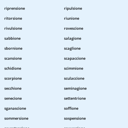
riprensione
ripulsione
ritorsione
riunione
rivulsione
rovescione
sabbione
salagione
sbornione
scaglione
scansione
scapaccione
schidione
scimmione
scorpione
sculaccione
secchione
seminagione
senecione
settentrione
sganascione
soffione
sommersione
sospensione