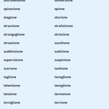
sovratensione
sovversione
spinacione
spione
stagione
storione
straccione
strafalcione
stranguglione
striscione
struscione
succhione
suddivisione
sudicione
supervisione
suspicione
svarione
tachione
taglione
tanaglione
televisione
tenaglione
tensione
termoione
torciglione
torrione