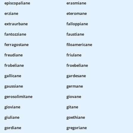
episcopaliane
erasmiane
erziane
eteromane
extraurbane
falloppiane
fantozziane
faustiane
ferragostane
filoamericane
freudiane
friulane
frobeliane
froebeliane
gallicane
gardesane
gaussiane
germane
gerosolimitane
giovane
gioviane
gitane
giuliane
goethiane
gordiane
gregoriane