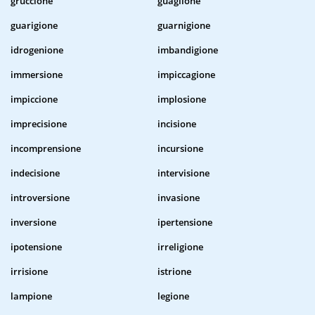
gruccione
guaglione
guarigione
guarnigione
idrogenione
imbandigione
immersione
impiccagione
impiccione
implosione
imprecisione
incisione
incomprensione
incursione
indecisione
intervisione
introversione
invasione
inversione
ipertensione
ipotensione
irreligione
irrisione
istrione
lampione
legione