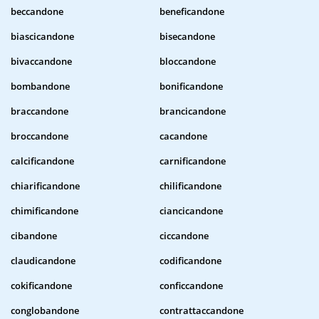
beccandone
beneficandone
biascicandone
bisecandone
bivaccandone
bloccandone
bombandone
bonificandone
braccandone
brancicandone
broccandone
cacandone
calcificandone
carnificandone
chiarificandone
chilificandone
chimificandone
ciancicandone
cibandone
ciccandone
claudicandone
codificandone
cokificandone
conficcandone
conglobandone
contrattaccandone