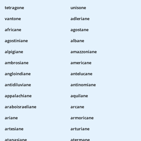
tetragone
unisone
vantone
adleriane
africane
agostane
agostiniane
albane
alpigiane
amazzoniane
ambrosiane
americane
angloindiane
antelucane
antidiluviane
antinomiane
appalachiane
aquilane
araboisraeliane
arcane
ariane
armoricane
artesiane
arturiane
atanasiane
atermane