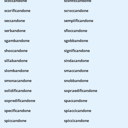
scoccandone
sconficcandone
scorificandone
scroccandone
seccandone
semplificandone
serbandone
sfioccandone
sgambandone
sgobbandone
shoccandone
significandone
sillabandone
sindacandone
slombandone
smaccandone
smonacandone
snobbandone
solidificandone
sopraedificandone
sopredificandone
spaccandone
specificandone
spiaccicandone
spiccandone
spiccicandone