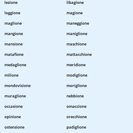
lesione
libagione
loggione
magione
maglione
maneggione
mangione
maniglione
mansione
maschione
matafione
mattacchione
medaglione
meridione
milione
modiglione
mondovisione
moriglione
muraglione
nebbione
occasione
omaccione
opinione
orecchione
ostensione
padiglione