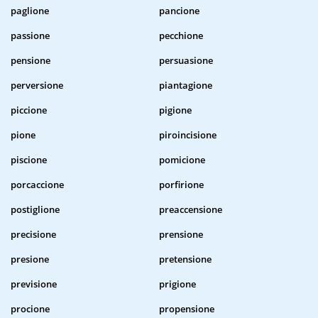
paglione
pancione
passione
pecchione
pensione
persuasione
perversione
piantagione
piccione
pigione
pione
piroincisione
piscione
pomicione
porcaccione
porfirione
postiglione
preaccensione
precisione
prensione
presione
pretensione
previsione
prigione
procione
propensione