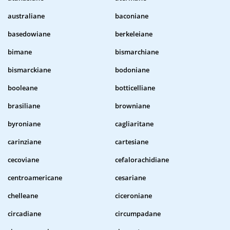
australiane
baconiane
basedowiane
berkeleiane
bimane
bismarchiane
bismarckiane
bodoniane
booleane
botticelliane
brasiliane
browniane
byroniane
cagliaritane
carinziane
cartesiane
cecoviane
cefalorachidiane
centroamericane
cesariane
chelleane
ciceroniane
circadiane
circumpadane