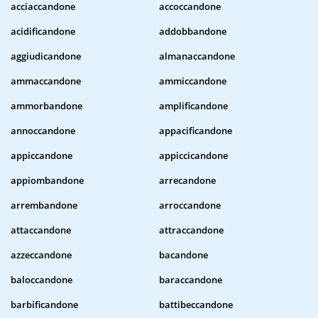
acciaccandone
accoccandone
acidificandone
addobbandone
aggiudicandone
almanaccandone
ammaccandone
ammiccandone
ammorbandone
amplificandone
annoccandone
appacificandone
appiccandone
appiccicandone
appiombandone
arrecandone
arrembandone
arroccandone
attaccandone
attraccandone
azzeccandone
bacandone
baloccandone
baraccandone
barbificandone
battibeccandone