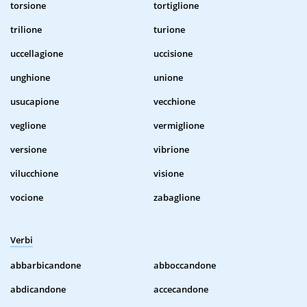
torsione
tortiglione
trilione
turione
uccellagione
uccisione
unghione
unione
usucapione
vecchione
veglione
vermiglione
versione
vibrione
vilucchione
visione
vocione
zabaglione
Verbi
abbarbicandone
abboccandone
abdicandone
accecandone