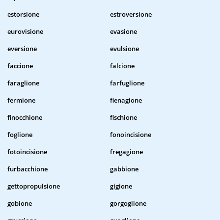
estorsione
estroversione
eurovisione
evasione
eversione
evulsione
faccione
falcione
faraglione
farfuglione
fermione
fienagione
finocchione
fischione
foglione
fonoincisione
fotoincisione
fregagione
furbacchione
gabbione
gettopropulsione
gigione
gobione
gorgoglione