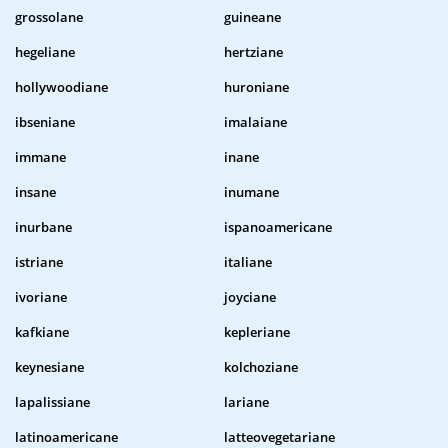
grossolane
guineane
hegeliane
hertziane
hollywoodiane
huroniane
ibseniane
imalaiane
immane
inane
insane
inumane
inurbane
ispanoamericane
istriane
italiane
ivoriane
joyciane
kafkiane
kepleriane
keynesiane
kolchoziane
lapalissiane
lariane
latinoamericane
latteovegetariane