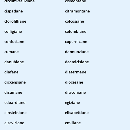
circumvesuviane
cismontane
cispadane
citramontane
clorofilliane
colcosiane
colligiane
colombiane
confuciane
copernicane
cumane
dannunziane
danubiane
deamicisiane
diafane
diatermane
dickensiane
diocesane
disumane
draconiane
edoardiane
egiziane
einsteiniane
elisabettiane
elzeviriane
emiliane