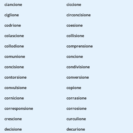
ciancione
ciccione
ciglione
circoncisione
codrione
coesione
colascione
collisione
collodione
comprensione
comunione
concione
concisione
condivisione
contorsione
conversione
convulsione
copione
cornicione
corrasione
corresponsione
corrosione
crescione
curculione
decisione
decurione