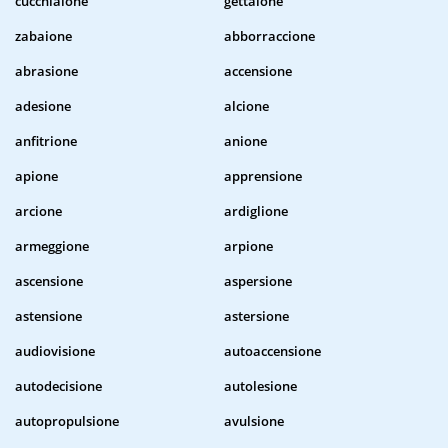
cucchiaione
gettaione
zabaione
abborraccione
abrasione
accensione
adesione
alcione
anfitrione
anione
apione
apprensione
arcione
ardiglione
armeggione
arpione
ascensione
aspersione
astensione
astersione
audiovisione
autoaccensione
autodecisione
autolesione
autopropulsione
avulsione