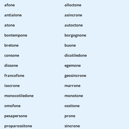
afone
alloctone
antialone
asincrone
atone
autoctone
bontempone
borgognone
bretone
buone
consone
dicotiledone
dissone
egemone
francofone
geosincrone
isocrone
marrone
monocotiledone
monotone
omofone
ossitone
pesapersone
prone
proparossitone
sincrone