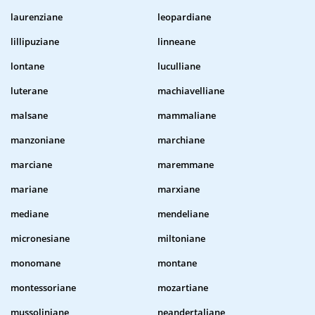
laurenziane
leopardiane
lillipuziane
linneane
lontane
luculliane
luterane
machiavelliane
malsane
mammaliane
manzoniane
marchiane
marciane
maremmane
mariane
marxiane
mediane
mendeliane
micronesiane
miltoniane
monomane
montane
montessoriane
mozartiane
mussoliniane
neandertaliane