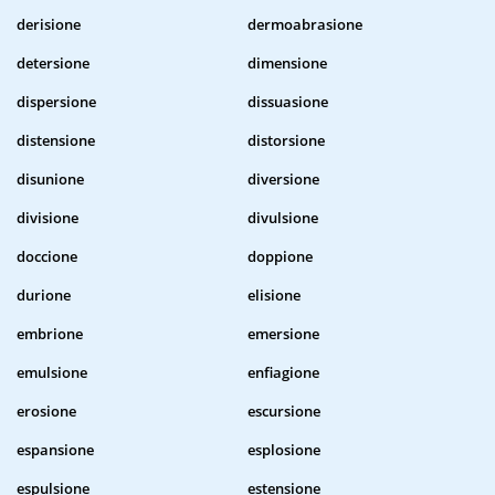
derisione
dermoabrasione
detersione
dimensione
dispersione
dissuasione
distensione
distorsione
disunione
diversione
divisione
divulsione
doccione
doppione
durione
elisione
embrione
emersione
emulsione
enfiagione
erosione
escursione
espansione
esplosione
espulsione
estensione