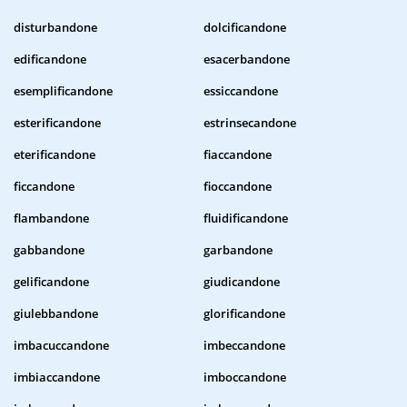
disturbandone
dolcificandone
edificandone
esacerbandone
esemplificandone
essiccandone
esterificandone
estrinsecandone
eterificandone
fiaccandone
ficcandone
fioccandone
flambandone
fluidificandone
gabbandone
garbandone
gelificandone
giudicandone
giulebbandone
glorificandone
imbacuccandone
imbeccandone
imbiaccandone
imboccandone