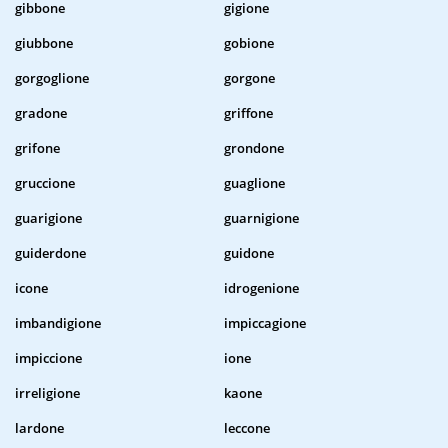
gibbone
gigione
giubbone
gobione
gorgoglione
gorgone
gradone
griffone
grifone
grondone
gruccione
guaglione
guarigione
guarnigione
guiderdone
guidone
icone
idrogenione
imbandigione
impiccagione
impiccione
ione
irreligione
kaone
lardone
leccone