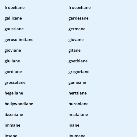
frobeliane
froebeliane
gallicane
gardesane
gaussiane
germane
gerosolimitane
giovane
gioviane
gitane
giuliane
goethiane
gordiane
gregoriane
grossolane
guineane
hegeliane
hertziane
hollywoodiane
huroniane
ibseniane
imalaiane
immane
inane
insane
inumane