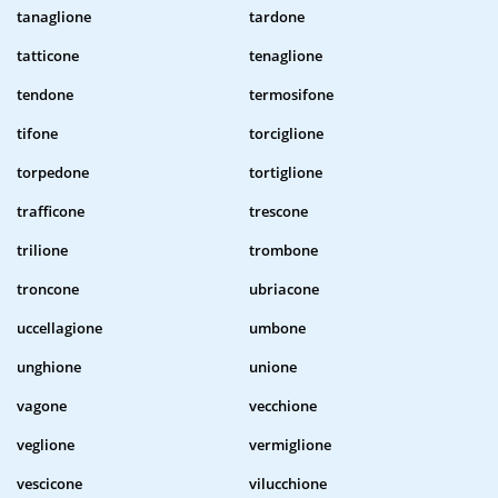
tanaglione
tardone
tatticone
tenaglione
tendone
termosifone
tifone
torciglione
torpedone
tortiglione
trafficone
trescone
trilione
trombone
troncone
ubriacone
uccellagione
umbone
unghione
unione
vagone
vecchione
veglione
vermiglione
vescicone
vilucchione