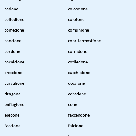
codone
colascione
collodione
colofone
comedone
comunione
concione
copritermosifone
cordone
corindone
cornicione
cotiledone
crescione
cucchiaione
curculione
doccione
dragone
edredone
enfiagione
eone
epigone
faccendone
faccione
falcione