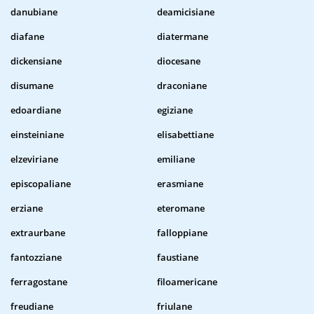
danubiane
deamicisiane
diafane
diatermane
dickensiane
diocesane
disumane
draconiane
edoardiane
egiziane
einsteiniane
elisabettiane
elzeviriane
emiliane
episcopaliane
erasmiane
erziane
eteromane
extraurbane
falloppiane
fantozziane
faustiane
ferragostane
filoamericane
freudiane
friulane