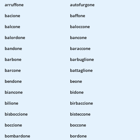
arruffone
autofurgone
bacione
baffone
balcone
baloccone
balordone
bancone
bandone
baraccone
barbone
barbuglione
barcone
battaglione
bendone
beone
biancone
bidone
bilione
birbaccione
bisboccione
bisteccone
boccione
boccone
bombardone
bordone