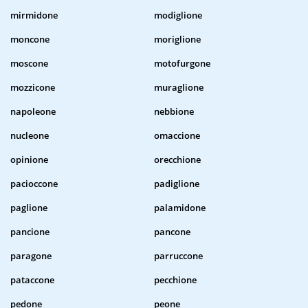
mirmidone
modiglione
moncone
moriglione
moscone
motofurgone
mozzicone
muraglione
napoleone
nebbione
nucleone
omaccione
opinione
orecchione
pacioccone
padiglione
paglione
palamidone
pancione
pancone
paragone
parruccone
pataccone
pecchione
pedone
peone