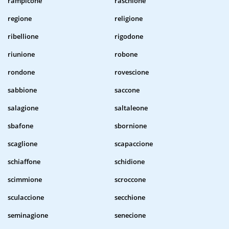
rampicone
raschione
regione
religione
ribellione
rigodone
riunione
robone
rondone
rovescione
sabbione
saccone
salagione
saltaleone
sbafone
sbornione
scaglione
scapaccione
schiaffone
schidione
scimmione
scroccone
sculaccione
secchione
seminagione
senecione