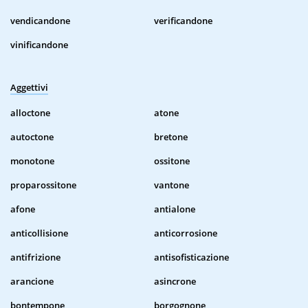
vendicandone
verificandone
vinificandone
Aggettivi
alloctone
atone
autoctone
bretone
monotone
ossitone
proparossitone
vantone
afone
antialone
anticollisione
anticorrosione
antifrizione
antisofisticazione
arancione
asincrone
bontempone
borgognone