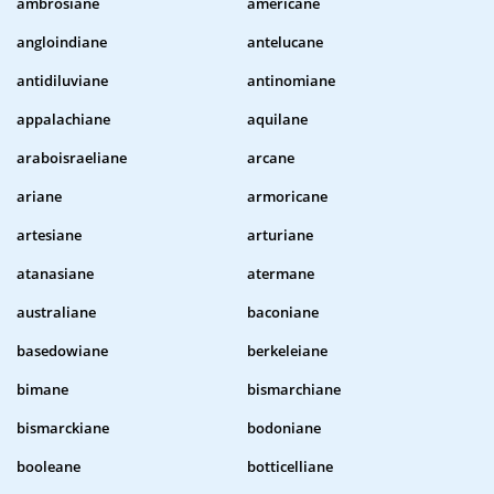
ambrosiane
americane
angloindiane
antelucane
antidiluviane
antinomiane
appalachiane
aquilane
araboisraeliane
arcane
ariane
armoricane
artesiane
arturiane
atanasiane
atermane
australiane
baconiane
basedowiane
berkeleiane
bimane
bismarchiane
bismarckiane
bodoniane
booleane
botticelliane