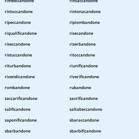
rimedicandone
rinsaccandone
rintoccandone
rintonacandone
ripeccandone
ripiombandone
riqualificandone
risecandone
riseccandone
riserbandone
ristuccandone
ritoccandone
riturbandone
riunificandone
rivendicandone
riverificandone
rombandone
rubandone
saccarificandone
sacrificandone
salificandone
saltabeccandone
saponificandone
sbaraccandone
sbarbandone
sbarbificandone