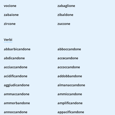
vocione
zabaglione
zabaione
zibaldone
zircone
zuccone
Verbi
abbarbicandone
abboccandone
abdicandone
accecandone
acciaccandone
accoccandone
acidificandone
addobbandone
aggiudicandone
almanaccandone
ammaccandone
ammiccandone
ammorbandone
amplificandone
annoccandone
appacificandone