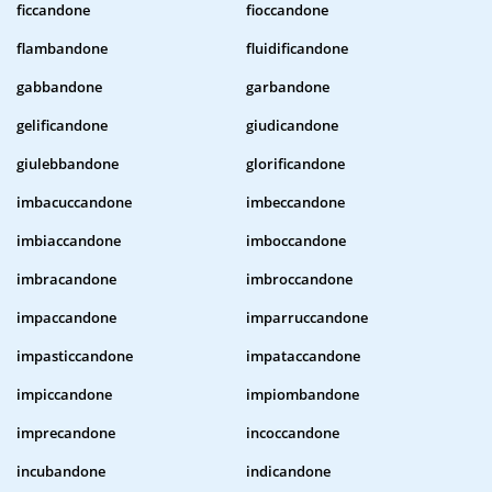
ficcandone
fioccandone
flambandone
fluidificandone
gabbandone
garbandone
gelificandone
giudicandone
giulebbandone
glorificandone
imbacuccandone
imbeccandone
imbiaccandone
imboccandone
imbracandone
imbroccandone
impaccandone
imparruccandone
impasticcandone
impataccandone
impiccandone
impiombandone
imprecandone
incoccandone
incubandone
indicandone