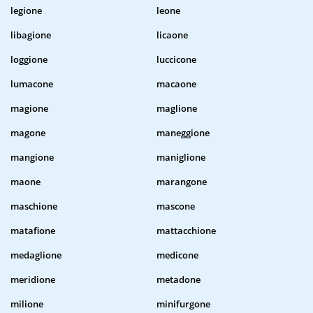
legione
leone
libagione
licaone
loggione
luccicone
lumacone
macaone
magione
maglione
magone
maneggione
mangione
maniglione
maone
marangone
maschione
mascone
matafione
mattacchione
medaglione
medicone
meridione
metadone
milione
minifurgone