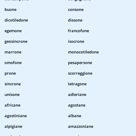
buone
consone
dicotiledone
dissone
egemone
francofone
geosincrone
isocrone
marrone
monocotiledone
omofone
pesapersone
prone
scorreggione
sincrone
tetragone
unisone
adleriane
africane
agostane
agostiniane
albane
alpigiane
amazzoniane