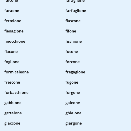
falcone
faraglione
faraone
farfuglione
fermione
fiascone
fienagione
fifone
finocchione
fischione
flacone
focone
foglione
forcone
formicaleone
fregagione
frescone
fugone
furbacchione
furgone
gabbione
galeone
gettaione
ghiaione
giaccone
giargone