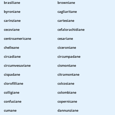
brasiliane
browniane
byroniane
cagliaritane
carinziane
cartesiane
cecoviane
cefalorachidiane
centroamericane
cesariane
chelleane
ciceroniane
circadiane
circumpadane
circumvesuviane
cismontane
cispadane
citramontane
clorofilliane
colcosiane
colligiane
colombiane
confuciane
copernicane
cumane
dannunziane