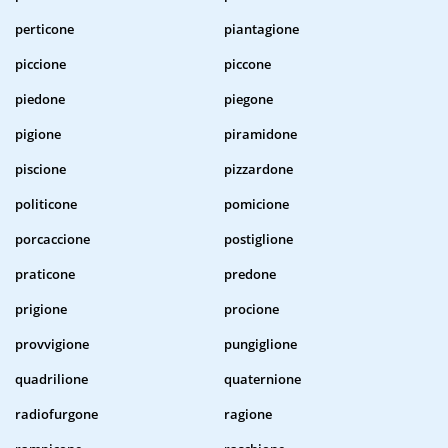
perticone
piantagione
piccione
piccone
piedone
piegone
pigione
piramidone
piscione
pizzardone
politicone
pomicione
porcaccione
postiglione
praticone
predone
prigione
procione
provvigione
pungiglione
quadrilione
quaternione
radiofurgone
ragione