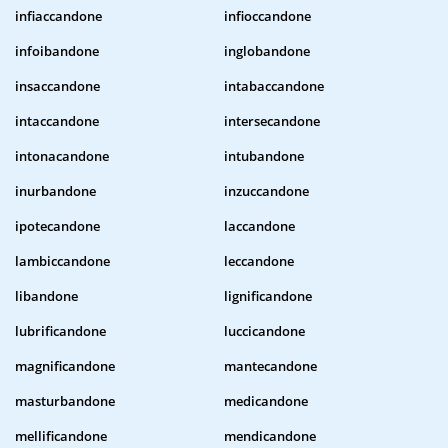
infiaccandone
infioccandone
infoibandone
inglobandone
insaccandone
intabaccandone
intaccandone
intersecandone
intonacandone
intubandone
inurbandone
inzuccandone
ipotecandone
laccandone
lambiccandone
leccandone
libandone
lignificandone
lubrificandone
luccicandone
magnificandone
mantecandone
masturbandone
medicandone
mellificandone
mendicandone