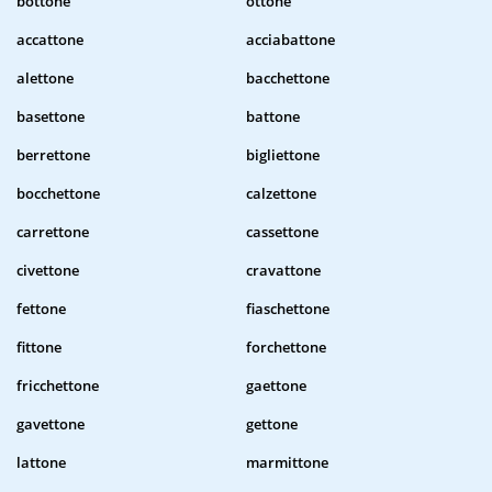
bottone
ottone
accattone
acciabattone
alettone
bacchettone
basettone
battone
berrettone
bigliettone
bocchettone
calzettone
carrettone
cassettone
civettone
cravattone
fettone
fiaschettone
fittone
forchettone
fricchettone
gaettone
gavettone
gettone
lattone
marmittone