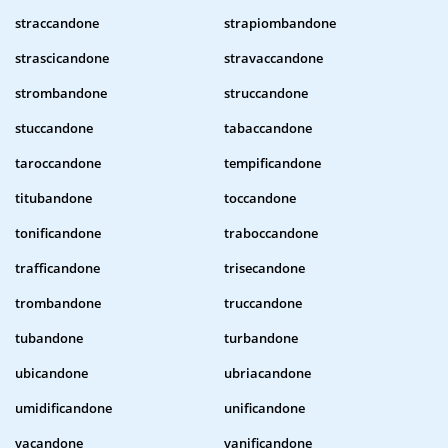
straccandone
strapiombandone
strascicandone
stravaccandone
strombandone
struccandone
stuccandone
tabaccandone
taroccandone
tempificandone
titubandone
toccandone
tonificandone
traboccandone
trafficandone
trisecandone
trombandone
truccandone
tubandone
turbandone
ubicandone
ubriacandone
umidificandone
unificandone
vacandone
vanificandone