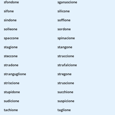
sfondone
sganascione
sifone
silicone
sindone
soffione
solleone
sordone
spaccone
spinacione
stagione
stangone
steccone
straccione
stradone
strafalcione
stranguglione
stregone
striscione
struscione
stupidone
succhione
sudicione
suspicione
tachione
taglione