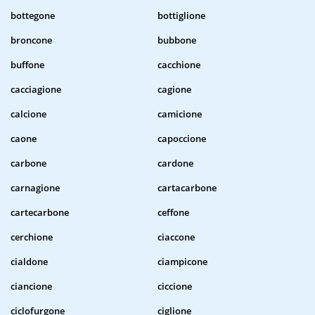
bottegone
bottiglione
broncone
bubbone
buffone
cacchione
cacciagione
cagione
calcione
camicione
caone
capoccione
carbone
cardone
carnagione
cartacarbone
cartecarbone
ceffone
cerchione
ciaccone
cialdone
ciampicone
ciancione
ciccione
ciclofurgone
ciglione