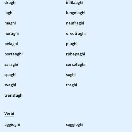
draghi
infilaaghi
laghi
lungolaghi
maghi
naufraghi
nuraghi
oreotraghi
pelaghi
plughi
portaaghi
rubapaghi
saraghi
sarcofaghi
spaghi
sughi
svaghi
traghi
transfughi
Verbi
aggioghi
soggioghi