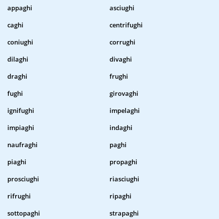
appaghi
asciughi
caghi
centrifughi
coniughi
corrughi
dilaghi
divaghi
draghi
frughi
fughi
girovaghi
ignifughi
impelaghi
impiaghi
indaghi
naufraghi
paghi
piaghi
propaghi
prosciughi
riasciughi
rifrughi
ripaghi
sottopaghi
strapaghi