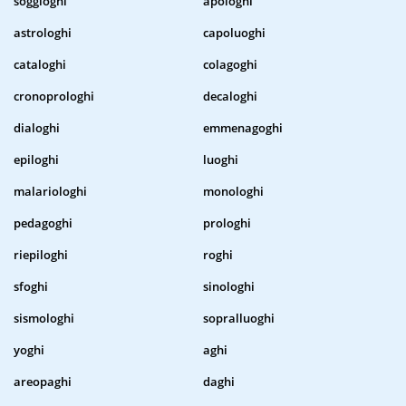
soggioghi
apologhi
astrologhi
capoluoghi
cataloghi
colagoghi
cronoprologhi
decaloghi
dialoghi
emmenagoghi
epiloghi
luoghi
malariologhi
monologhi
pedagoghi
prologhi
riepiloghi
roghi
sfoghi
sinologhi
sismologhi
sopralluoghi
yoghi
aghi
areopaghi
daghi