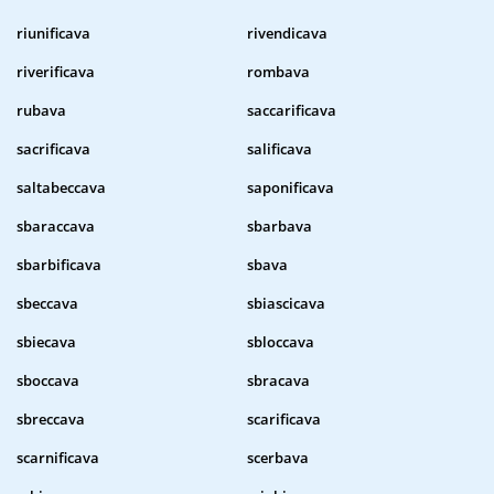
riunificava
rivendicava
riverificava
rombava
rubava
saccarificava
sacrificava
salificava
saltabeccava
saponificava
sbaraccava
sbarbava
sbarbificava
sbava
sbeccava
sbiascicava
sbiecava
sbloccava
sboccava
sbracava
sbreccava
scarificava
scarnificava
scerbava