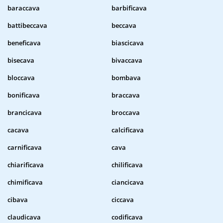
baraccava
barbificava
battibeccava
beccava
beneficava
biascicava
bisecava
bivaccava
bloccava
bombava
bonificava
braccava
brancicava
broccava
cacava
calcificava
carnificava
cava
chiarificava
chilificava
chimificava
ciancicava
cibava
ciccava
claudicava
codificava