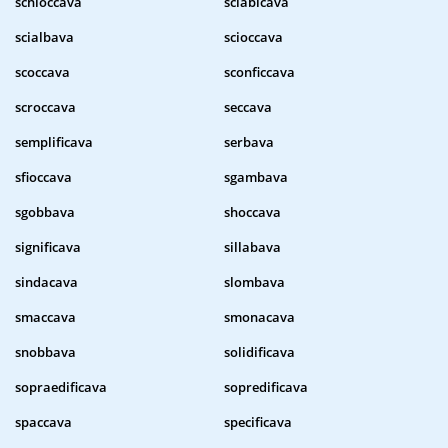
schioccava
sciabicava
scialbava
scioccava
scoccava
sconficcava
scroccava
seccava
semplificava
serbava
sfioccava
sgambava
sgobbava
shoccava
significava
sillabava
sindacava
slombava
smaccava
smonacava
snobbava
solidificava
sopraedificava
sopredificava
spaccava
specificava