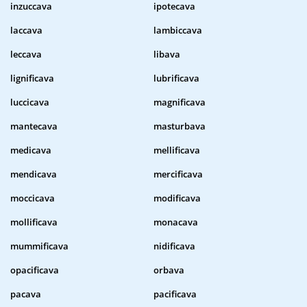
inzuccava
ipotecava
laccava
lambiccava
leccava
libava
lignificava
lubrificava
luccicava
magnificava
mantecava
masturbava
medicava
mellificava
mendicava
mercificava
moccicava
modificava
mollificava
monacava
mummificava
nidificava
opacificava
orbava
pacava
pacificava