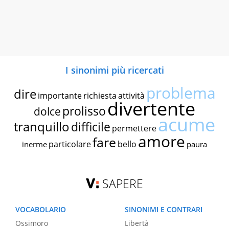
I sinonimi più ricercati
problema
dire
importante
richiesta
attività
divertente
prolisso
dolce
acume
tranquillo
difficile
permettere
amore
fare
particolare
bello
inerme
paura
SAPERE
VOCABOLARIO
SINONIMI E CONTRARI
Ossimoro
Libertà