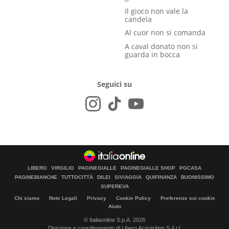
Il gioco non vale la
candela
Al cuor non si comanda
A caval donato non si
guarda in bocca
Seguici su
LIBERO
VIRGILIO
PAGINEGIALLE
PAGINEGIALLE SHOP
PGCASA
PAGINEBIANCHE
TUTTOCITTÀ
DILEI
SIVIAGGIA
QUIFINANZA
BUONISSIMO
SUPEREVA
Chi siamo
Note Legali
Privacy
Cookie Policy
Preferenze sui cookie
Aiuto
© Italiaonline S.p.A. 2026
Direzione e coordinamento di Libero Acquisition S.á r.l.