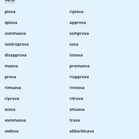
Verbi
piova
ripiova
spiova
approva
commuova
comprova
controprova
cova
disapprova
innova
muova
promuova
prova
riapprova
rimuova
rinnova
riprova
ritrova
scova
smuova
sommuova
trova
vedova
abbarbicava