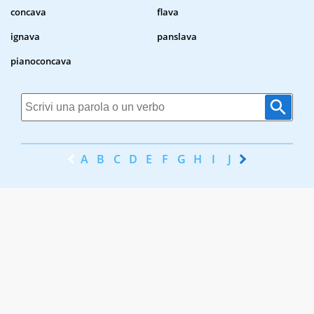
concava
flava
ignava
panslava
pianoconcava
A
B
C
D
E
F
G
H
I
J
K
L
M
N