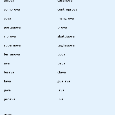
alcova
casanova
comprova
controprova
cova
mangrova
portauova
prova
riprova
sbattiuova
supernova
tagliauova
terranova
uova
ava
bava
bisava
clava
fava
guaiava
java
lava
proava
uva