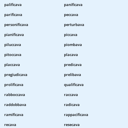
palificava
panificava
parificava
peccava
personificava
perturbava
pianificava
piccava
piluccava
piombava
pitoccava
placava
placcava
predicava
pregiudicava
prelibava
prolificava
qualificava
rabboccava
raccava
raddobbava
radicava
ramificava
rappacificava
recava
resecava