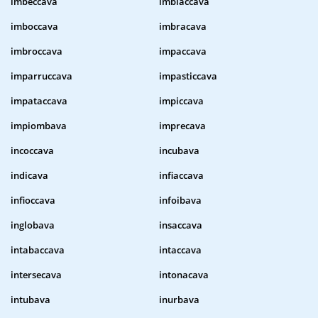
imbeccava
imbiaccava
imboccava
imbracava
imbroccava
impaccava
imparruccava
impasticcava
impataccava
impiccava
impiombava
imprecava
incoccava
incubava
indicava
infiaccava
infioccava
infoibava
inglobava
insaccava
intabaccava
intaccava
intersecava
intonacava
intubava
inurbava