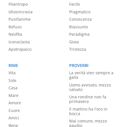
Filantropo
Facile
Idiosincrasia
Pragmatico
Pusillanime
Conoscenza
Refuso
Riassunto
Neofita
Paradigma
Iconoclasta
Gioia
Apotropaico
Tristezza
RIME
PROVERBI
Vita
La verità vien sempre a
galla
Sole
Uomo avvisato, mezzo
Casa
salvato
Mare
Una rondine non fa
primavera
Amore
Il mattino ha l'oro in
Cuore
bocca
Amici
Mal comune, mezzo
Bene
gaudio