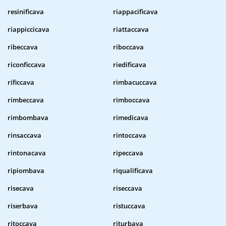
resinificava
riappacificava
riappiccicava
riattaccava
ribeccava
riboccava
riconficcava
riedificava
rificcava
rimbacuccava
rimbeccava
rimboccava
rimbombava
rimedicava
rinsaccava
rintoccava
rintonacava
ripeccava
ripiombava
riqualificava
risecava
riseccava
riserbava
ristuccava
ritoccava
riturbava