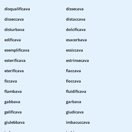
disqualificava
dissecava
disseccava
distaccava
disturbava
dolcificava
edificava
esacerbava
esemplificava
essiccava
esterificava
estrinsecava
eterificava
fiaccava
ficcava
fioccava
flambava
fluidificava
gabbava
garbava
gelificava
giudicava
giulebbava
imbacuccava