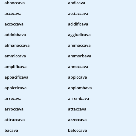
abboccava
abdicava
accecava
acciaccava
accoccava
acidificava
addobbava
aggiudicava
almanaccava
ammaccava
ammiccava
ammorbava
amplificava
annoccava
appacificava
appiccava
appiccicava
appiombava
arrecava
arrembava
arroccava
attaccava
attraccava
azzeccava
bacava
baloccava