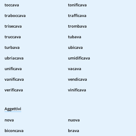
toccava
tonificava
traboccava
trafficava
trisecava
trombava
truccava
tubava
turbava
ubicava
ubriacava
umidificava
unificava
vacava
vanificava
vendicava
verificava
vinificava
Aggettivi
nova
nuova
biconcava
brava