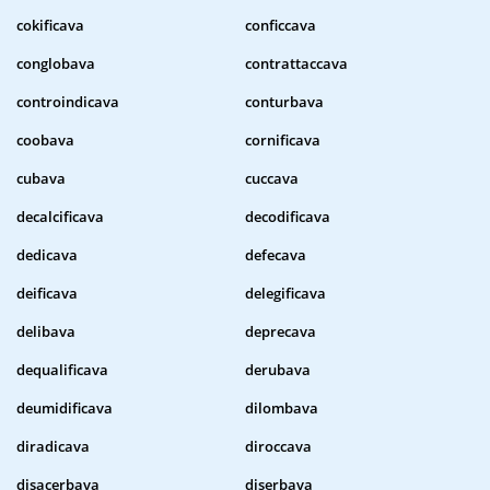
cokificava
conficcava
conglobava
contrattaccava
controindicava
conturbava
coobava
cornificava
cubava
cuccava
decalcificava
decodificava
dedicava
defecava
deificava
delegificava
delibava
deprecava
dequalificava
derubava
deumidificava
dilombava
diradicava
diroccava
disacerbava
diserbava