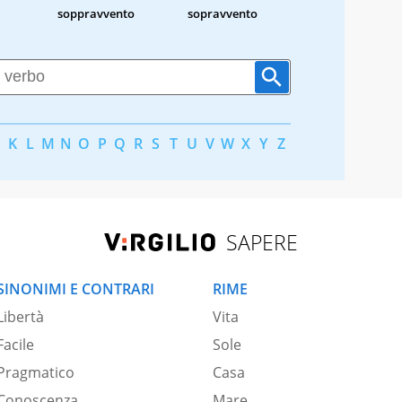
soppravvento
sopravvento
K
L
M
N
O
P
Q
R
S
T
U
V
W
X
Y
Z
SAPERE
SINONIMI E CONTRARI
RIME
Libertà
Vita
Facile
Sole
Pragmatico
Casa
Conoscenza
Mare