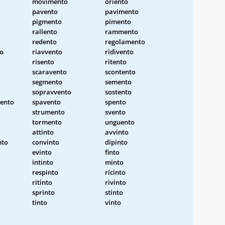
movimento
oriento
pavento
pavimento
pigmento
pimento
rallento
rammento
redento
regolamento
o
riavvento
ridivento
risento
ritento
scaravento
scontento
segmento
semento
sopravvento
sostento
sento
spavento
spento
strumento
svento
tormento
unguento
attinto
avvinto
nto
convinto
dipinto
evinto
finto
intinto
minto
respinto
ricinto
ritinto
rivinto
sprinto
stinto
tinto
vinto