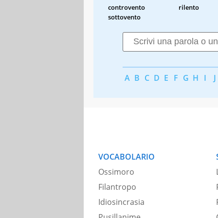
controvento
rilento
sottovento
A
B
C
D
E
F
G
H
I
J
VOCABOLARIO
Ossimoro
Filantropo
Idiosincrasia
Pusillanime