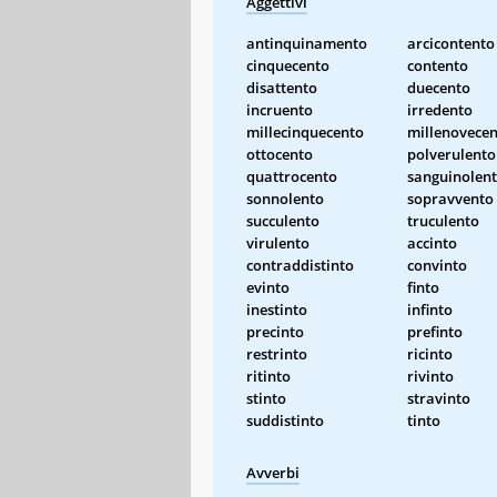
Aggettivi
antinquinamento
arcicontento
cinquecento
contento
disattento
duecento
incruento
irredento
millecinquecento
millenovece
ottocento
polverulento
quattrocento
sanguinolen
sonnolento
sopravvento
succulento
truculento
virulento
accinto
contraddistinto
convinto
evinto
finto
inestinto
infinto
precinto
prefinto
restrinto
ricinto
ritinto
rivinto
stinto
stravinto
suddistinto
tinto
Avverbi