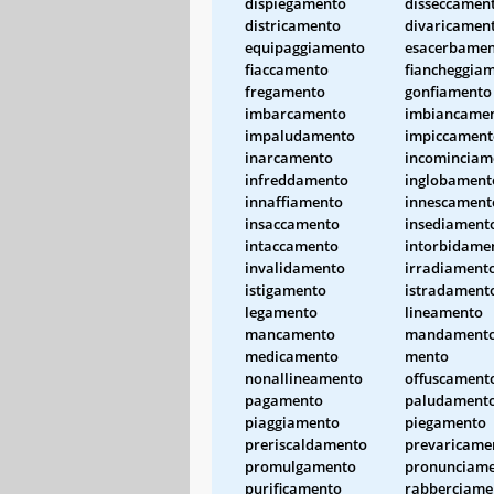
dispiegamento
disseccamen
districamento
divaricamen
equipaggiamento
esacerbame
fiaccamento
fiancheggia
fregamento
gonfiamento
imbarcamento
imbiancame
impaludamento
impiccament
inarcamento
incominciam
infreddamento
inglobament
innaffiamento
innescament
insaccamento
insediament
intaccamento
intorbidame
invalidamento
irradiament
istigamento
istradament
legamento
lineamento
mancamento
mandament
medicamento
mento
nonallineamento
offuscament
pagamento
paludament
piaggiamento
piegamento
preriscaldamento
prevaricame
promulgamento
pronunciam
purificamento
rabberciame