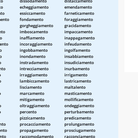
to
dissodamento
distaccamento
to
echeggiamento
emendamento
nto
essiccamento
farneticamento
mento
fondamento
foraggiamento
gorgheggiamento
gracidamento
nto
imboscamento
impaccamento
o
inaffiamento
inappagamento
ento
incoraggiamento
infeudamento
o
ingobbamento
ingolfamento
o
inondamento
insabbiamento
o
instradamento
insudiciamento
nto
intrecciamento
inurbamento
o
irraggiamento
irrigamento
o
lambiccamento
lastricamento
lisciamento
maltalento
o
marcamento
masticamento
mitigamento
mollificamento
o
oltraggiamento
ondeggiamento
o
percento
perturbamento
pizzicamento
predicamento
nto
procacciamento
prolungamento
ento
propagamento
prosciugamento
nto
raccomodamento
racconciamento