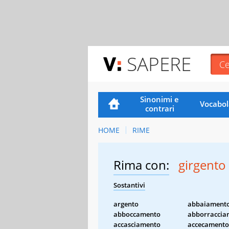
SAPERE
Sinonimi e
Vocabol
contrari
HOME
RIME
Rima con:
girgento
Sostantivi
argento
abbaiament
abboccamento
abborraccia
accasciamento
accecamento