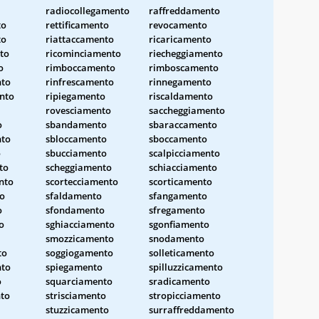
radiocollegamento
raffreddamento
to
rettificamento
revocamento
to
riattaccamento
ricaricamento
to
ricominciamento
riecheggiamento
o
rimboccamento
rimboscamento
nto
rinfrescamento
rinnegamento
nto
ripiegamento
riscaldamento
rovesciamento
saccheggiamento
o
sbandamento
sbaraccamento
nto
sbloccamento
sboccamento
o
sbucciamento
scalpicciamento
to
scheggiamento
schiacciamento
nto
scortecciamento
scorticamento
o
sfaldamento
sfangamento
o
sfondamento
sfregamento
o
sghiacciamento
sgonfiamento
smozzicamento
snodamento
to
soggiogamento
solleticamento
nto
spiegamento
spilluzzicamento
o
squarciamento
sradicamento
nto
strisciamento
stropicciamento
stuzzicamento
surraffreddamento