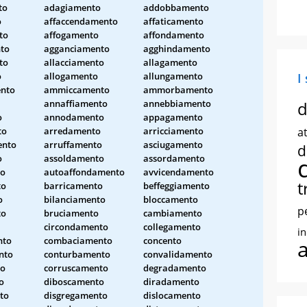
to
adagiamento
addobbamento
o
affaccendamento
affaticamento
to
affogamento
affondamento
to
agganciamento
agghindamento
to
allacciamento
allagamento
o
allogamento
allungamento
I
nto
ammiccamento
ammorbamento
annaffiamento
annebbiamento
d
o
annodamento
appagamento
to
arredamento
arricciamento
at
ento
arruffamento
asciugamento
d
o
assoldamento
assordamento
to
autoaffondamento
avvicendamento
t
to
barricamento
beffeggiamento
o
bilanciamento
bloccamento
p
to
bruciamento
cambiamento
circondamento
collegamento
i
nto
combaciamento
concento
nto
conturbamento
convalidamento
to
corruscamento
degradamento
o
diboscamento
diradamento
to
disgregamento
dislocamento