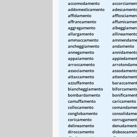
accomodamento
accorciamen
addomesticamento
adescament
affidamento
afflosciamen
affrancamento
affumicamen
aggregamento
albeggiamen
allargamento
allineament
ammaccamento
ammendame
ancheggiamento
andamento
annegamento
annidament
appaiamento
appiedamen
arroccamento
arrotondam
associamento
assodament
attaccamento
attendamen
azzuffamento
baraccamen
biancheggiamento
biforcament
bombardamento
bonificamen
camuffamento
caricamento
collocamento
comandame
conglobamento
consolidame
coricamento
corrugamen
delineamento
denudament
diroccamento
disboscamen