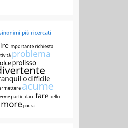
 sinonimi più ricercati
ire
importante
richiesta
problema
tività
prolisso
olce
divertente
ranquillo
difficile
acume
ermettere
fare
particolare
bello
nerme
amore
paura