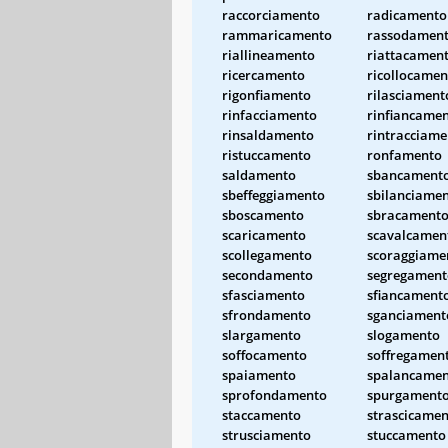
raccorciamento
radicamento
rammaricamento
rassodamen
riallineamento
riattacamen
ricercamento
ricollocamen
rigonfiamento
rilasciament
rinfacciamento
rinfiancame
rinsaldamento
rintracciame
ristuccamento
ronfamento
saldamento
sbancament
sbeffeggiamento
sbilanciame
sboscamento
sbracament
scaricamento
scavalcamen
scollegamento
scoraggiame
secondamento
segregament
sfasciamento
sfiancament
sfrondamento
sganciament
slargamento
slogamento
soffocamento
soffregamen
spaiamento
spalancame
sprofondamento
spurgament
staccamento
strascicame
strusciamento
stuccamento