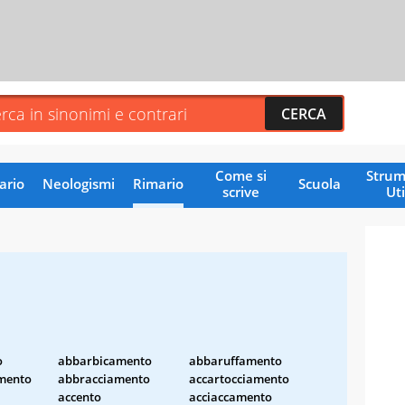
Come si
Strum
ario
Neologismi
Rimario
Scuola
scrive
Uti
o
abbarbicamento
abbaruffamento
mento
abbracciamento
accartocciamento
accento
acciaccamento