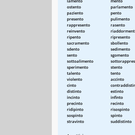
lamento
mento
ostento
parlamento
paziento
pento
presento
pulimento
rappresento
rasento
reinvento
riaddorment
ripento
ripresento
sacramento
sbollento
sdento
sedimento
sento
sgomento
sottoalimento
sottorappre
sperimento
stento
talento
tento
violento
accinto
cinto
contraddisti
distinto
estinto
incinto
infinto
precinto
recinto
ridipinto
risospinto
sospinto
spinto
stravinto
suddistinto