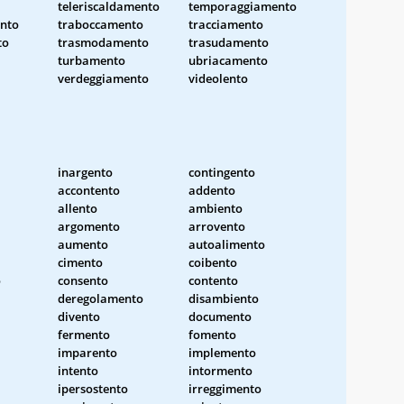
teleriscaldamento
temporaggiamento
nto
traboccamento
tracciamento
to
trasmodamento
trasudamento
turbamento
ubriacamento
verdeggiamento
videolento
inargento
contingento
accontento
addento
allento
ambiento
argomento
arrovento
aumento
autoalimento
cimento
coibento
o
consento
contento
deregolamento
disambiento
divento
documento
fermento
fomento
imparento
implemento
intento
intormento
ipersostento
irreggimento