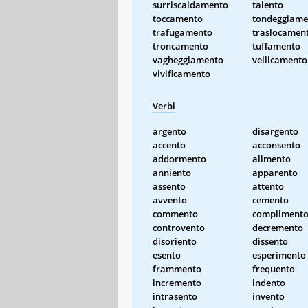
surriscaldamento
talento
toccamento
tondeggiame
trafugamento
traslocamen
troncamento
tuffamento
vagheggiamento
vellicamento
vivificamento
Verbi
argento
disargento
accento
acconsento
addormento
alimento
anniento
apparento
assento
attento
avvento
cemento
commento
compliment
controvento
decremento
disoriento
dissento
esento
esperimento
frammento
frequento
incremento
indento
intrasento
invento