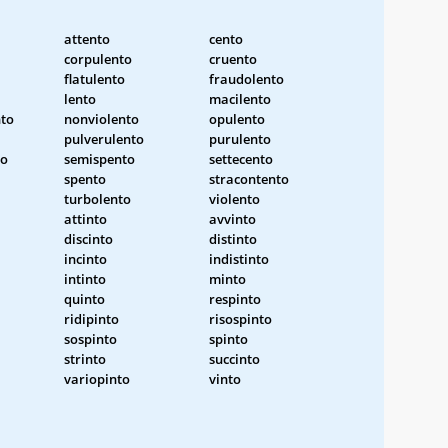
attento
cento
corpulento
cruento
flatulento
fraudolento
lento
macilento
nto
nonviolento
opulento
pulverulento
purulento
to
semispento
settecento
spento
stracontento
turbolento
violento
attinto
avvinto
discinto
distinto
incinto
indistinto
intinto
minto
quinto
respinto
ridipinto
risospinto
sospinto
spinto
strinto
succinto
variopinto
vinto