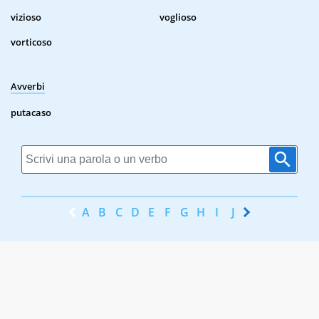
vizioso
voglioso
vorticoso
Avverbi
putacaso
A
B
C
D
E
F
G
H
I
J
K
L
M
N