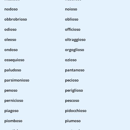
nodoso
noioso
obbrobrioso
oblioso
odioso
officioso
oleoso
oltraggioso
ondoso
orgoglioso
ossequioso
ozioso
paludoso
pantanoso
parsimonioso
pecioso
penoso
periglioso
pernicioso
pescoso
piagoso
pidocchioso
piomboso
piumoso