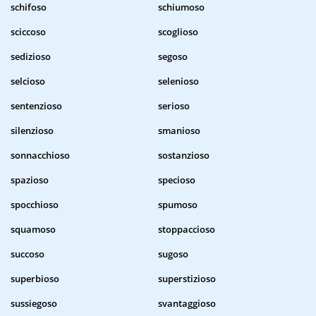
schifoso
schiumoso
sciccoso
scoglioso
sedizioso
segoso
selcioso
selenioso
sentenzioso
serioso
silenzioso
smanioso
sonnacchioso
sostanzioso
spazioso
specioso
spocchioso
spumoso
squamoso
stoppaccioso
succoso
sugoso
superbioso
superstizioso
sussiegoso
svantaggioso