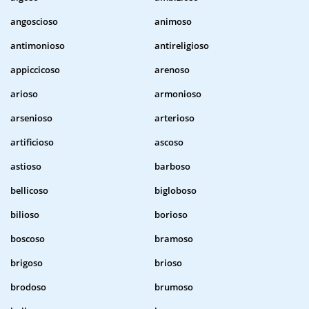
angoscioso
animoso
antimonioso
antireligioso
appiccicoso
arenoso
arioso
armonioso
arsenioso
arterioso
artificioso
ascoso
astioso
barboso
bellicoso
bigloboso
bilioso
borioso
boscoso
bramoso
brigoso
brioso
brodoso
brumoso