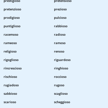
prestigioso
pretensioso
pretenzioso
prezioso
prodigioso
pulcioso
puntiglioso
rabbioso
racemoso
radioso
rameoso
ramoso
religioso
renoso
rigoglioso
riguardoso
rincrescioso
ringhioso
rischioso
roccioso
rugiadoso
rugoso
sabbioso
scaglioso
scarioso
scheggioso