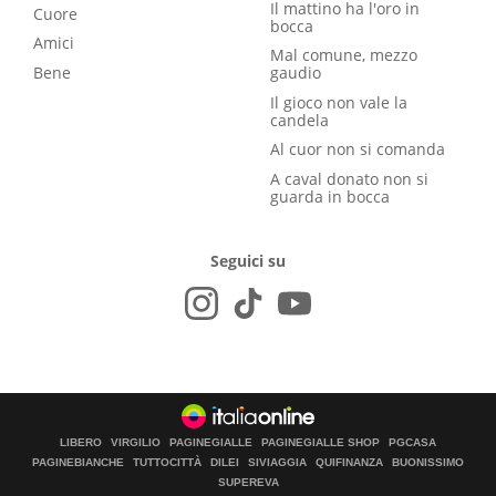
Il mattino ha l'oro in
Cuore
bocca
Amici
Mal comune, mezzo
Bene
gaudio
Il gioco non vale la
candela
Al cuor non si comanda
A caval donato non si
guarda in bocca
Seguici su
LIBERO
VIRGILIO
PAGINEGIALLE
PAGINEGIALLE SHOP
PGCASA
PAGINEBIANCHE
TUTTOCITTÀ
DILEI
SIVIAGGIA
QUIFINANZA
BUONISSIMO
SUPEREVA