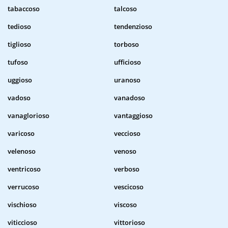
tabaccoso
talcoso
tedioso
tendenzioso
tiglioso
torboso
tufoso
ufficioso
uggioso
uranoso
vadoso
vanadoso
vanaglorioso
vantaggioso
varicoso
veccioso
velenoso
venoso
ventricoso
verboso
verrucoso
vescicoso
vischioso
viscoso
viticcioso
vittorioso