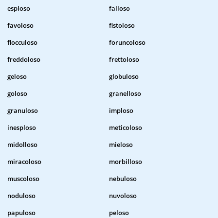
esploso
falloso
favoloso
fistoloso
flocculoso
foruncoloso
freddoloso
frettoloso
geloso
globuloso
goloso
granelloso
granuloso
imploso
inesploso
meticoloso
midolloso
mieloso
miracoloso
morbilloso
muscoloso
nebuloso
noduloso
nuvoloso
papuloso
peloso