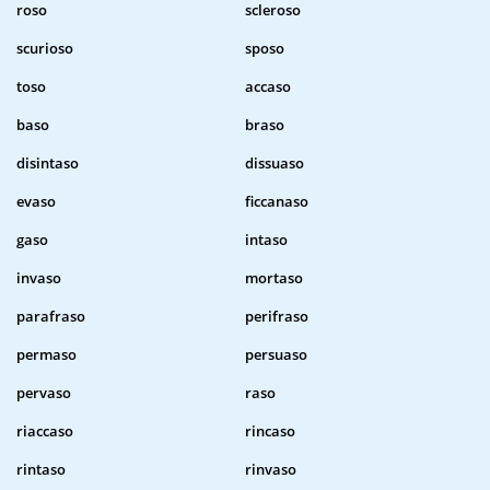
roso
scleroso
scurioso
sposo
toso
accaso
baso
braso
disintaso
dissuaso
evaso
ficcanaso
gaso
intaso
invaso
mortaso
parafraso
perifraso
permaso
persuaso
pervaso
raso
riaccaso
rincaso
rintaso
rinvaso