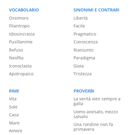
VOCABOLARIO
SINONIMI E CONTRARI
Ossimoro
Libertà
Filantropo
Facile
Idiosincrasia
Pragmatico
Pusillanime
Conoscenza
Refuso
Riassunto
Neofita
Paradigma
Iconoclasta
Gioia
Apotropaico
Tristezza
RIME
PROVERBI
Vita
La verità vien sempre a
galla
Sole
Uomo avvisato, mezzo
Casa
salvato
Mare
Una rondine non fa
primavera
Amore