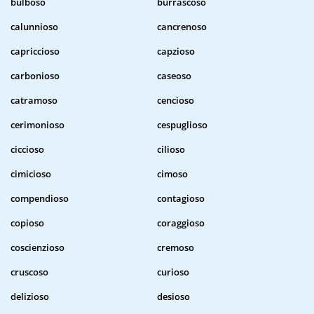
bulboso
burrascoso
calunnioso
cancrenoso
capriccioso
capzioso
carbonioso
caseoso
catramoso
cencioso
cerimonioso
cespuglioso
ciccioso
cilioso
cimicioso
cimoso
compendioso
contagioso
copioso
coraggioso
coscienzioso
cremoso
cruscoso
curioso
delizioso
desioso