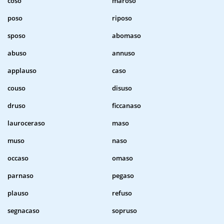
coso
maroso
poso
riposo
sposo
abomaso
abuso
annuso
applauso
caso
couso
disuso
druso
ficcanaso
lauroceraso
maso
muso
naso
occaso
omaso
parnaso
pegaso
plauso
refuso
segnacaso
sopruso