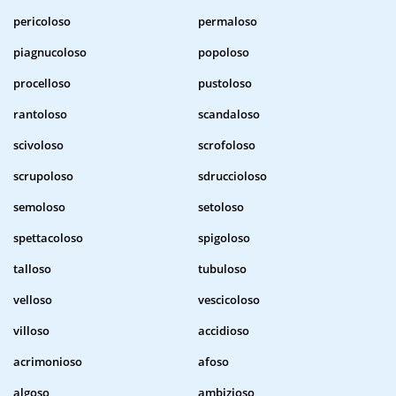
pericoloso
permaloso
piagnucoloso
popoloso
procelloso
pustoloso
rantoloso
scandaloso
scivoloso
scrofoloso
scrupoloso
sdruccioloso
semoloso
setoloso
spettacoloso
spigoloso
talloso
tubuloso
velloso
vescicoloso
villoso
accidioso
acrimonioso
afoso
algoso
ambizioso