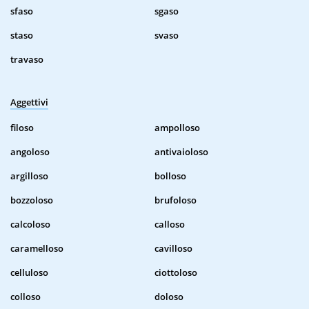
sfaso
sgaso
staso
svaso
travaso
Aggettivi
filoso
ampolloso
angoloso
antivaioloso
argilloso
bolloso
bozzoloso
brufoloso
calcoloso
calloso
caramelloso
cavilloso
celluloso
ciottoloso
colloso
doloso