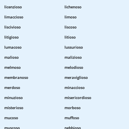
licenzioso
lichenoso
limaccioso
limoso
liscivioso
liscoso
litigioso
litioso
lumacoso
lussurioso
malioso
malizioso
melmoso
melodioso
membranoso
meraviglioso
merdoso
minaccioso
minuzioso
misericordioso
misterioso
morboso
mucoso
muffoso
muscoso
nebbioso