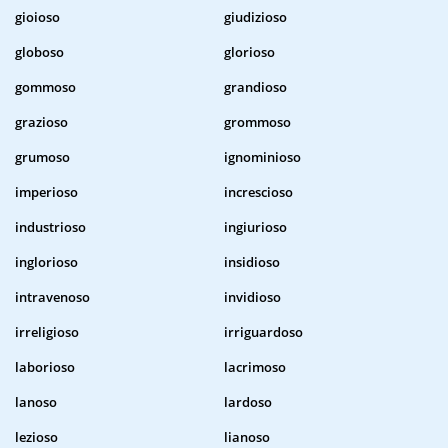
gioioso
giudizioso
globoso
glorioso
gommoso
grandioso
grazioso
grommoso
grumoso
ignominioso
imperioso
increscioso
industrioso
ingiurioso
inglorioso
insidioso
intravenoso
invidioso
irreligioso
irriguardoso
laborioso
lacrimoso
lanoso
lardoso
lezioso
lianoso