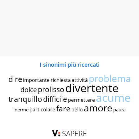
I sinonimi più ricercati
problema
dire
importante
richiesta
attività
divertente
prolisso
dolce
acume
tranquillo
difficile
permettere
amore
fare
particolare
bello
inerme
paura
SAPERE