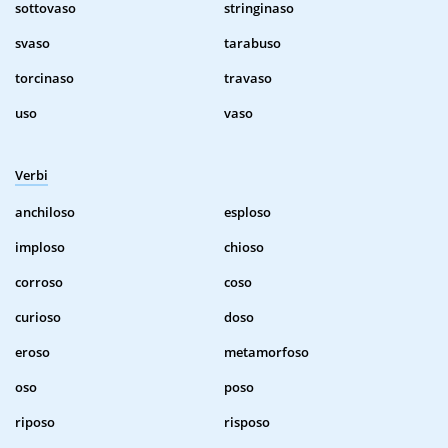
sottovaso
stringinaso
svaso
tarabuso
torcinaso
travaso
uso
vaso
Verbi
anchiloso
esploso
imploso
chioso
corroso
coso
curioso
doso
eroso
metamorfoso
oso
poso
riposo
risposo