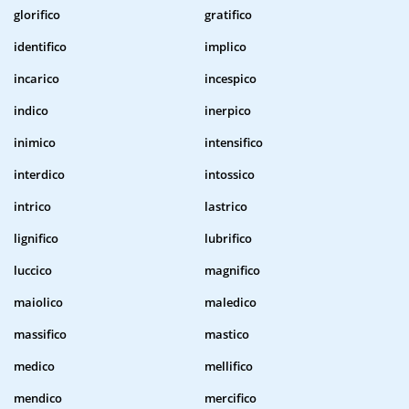
glorifico
gratifico
identifico
implico
incarico
incespico
indico
inerpico
inimico
intensifico
interdico
intossico
intrico
lastrico
lignifico
lubrifico
luccico
magnifico
maiolico
maledico
massifico
mastico
medico
mellifico
mendico
mercifico