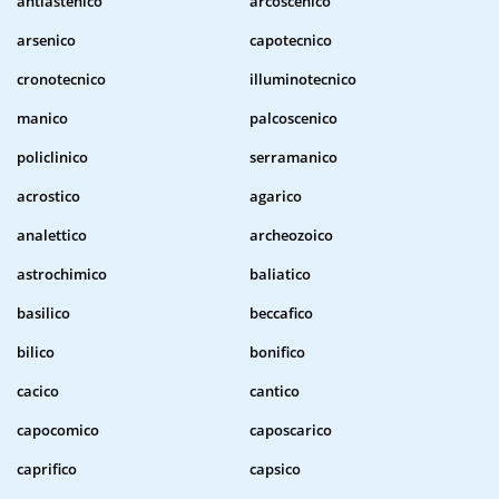
antiastenico
arcoscenico
arsenico
capotecnico
cronotecnico
illuminotecnico
manico
palcoscenico
policlinico
serramanico
acrostico
agarico
analettico
archeozoico
astrochimico
baliatico
basilico
beccafico
bilico
bonifico
cacico
cantico
capocomico
caposcarico
caprifico
capsico