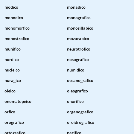
modico
monadico
monodico
monografico
monomorfico
monosillabico
monostrofico
mozarabico
munifico
neurotrofico
nordico
nosografico
nucleico
numidico
nuragico
oceanografico
oleico
oleografico
onomatopeico
onorifico
orfico
organografico
orografico
oroidrografico
ortografico
pacifico