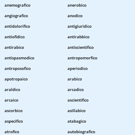
anemografico
anerobico
angiografico
anodico
antidolorifico
antigiuridico
antiofidico
antirabbico
antirabico
antiscientifico
antispasmodico
antropomorfico
antroposofico
aperiodico
apotropaico
arabico
araldico
arcadico
arcaico
ascientifico
ascorbico
asillabico
aspecifico
atabagico
atrofico
autobiografico