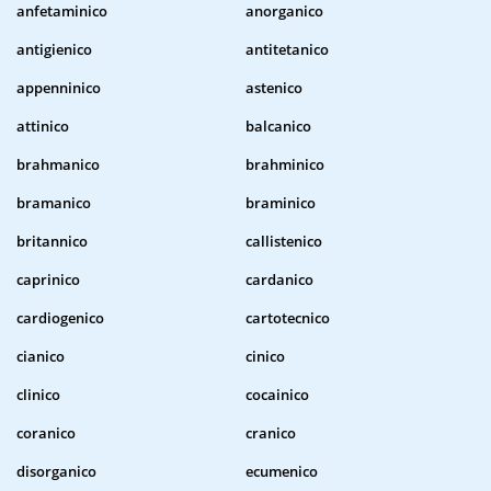
anfetaminico
anorganico
antigienico
antitetanico
appenninico
astenico
attinico
balcanico
brahmanico
brahminico
bramanico
braminico
britannico
callistenico
caprinico
cardanico
cardiogenico
cartotecnico
cianico
cinico
clinico
cocainico
coranico
cranico
disorganico
ecumenico