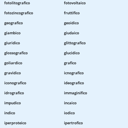
fotolitografico
fotovoltaico
fotozincografico
fruttifico
geografico
geoidico
giambico
giudaico
giuridico
glittografico
glossografico
glucidico
goliardico
grafico
gravidico
icnografico
iconografico
ideografico
idrografico
immaginifico
impudico
incaico
indico
iodico
iperproteico
ipertrofico