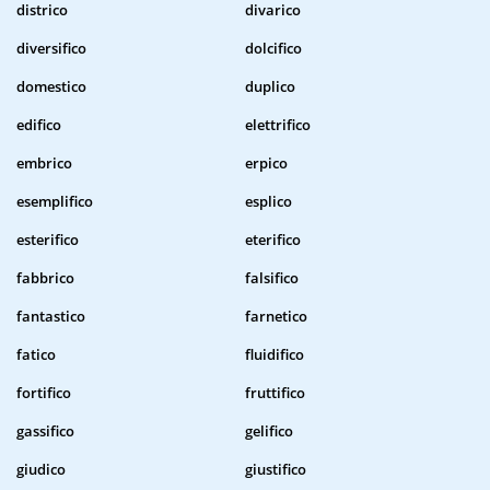
districo
divarico
diversifico
dolcifico
domestico
duplico
edifico
elettrifico
embrico
erpico
esemplifico
esplico
esterifico
eterifico
fabbrico
falsifico
fantastico
farnetico
fatico
fluidifico
fortifico
fruttifico
gassifico
gelifico
giudico
giustifico