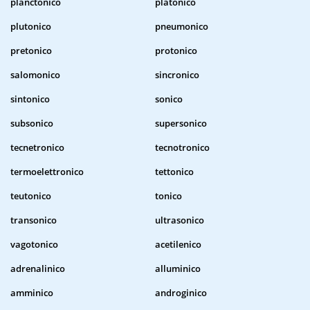
planctonico
platonico
plutonico
pneumonico
pretonico
protonico
salomonico
sincronico
sintonico
sonico
subsonico
supersonico
tecnetronico
tecnotronico
termoelettronico
tettonico
teutonico
tonico
transonico
ultrasonico
vagotonico
acetilenico
adrenalinico
alluminico
amminico
androginico