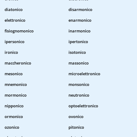
diatonico
disarmonico
elettronico
enarmonico
fisiognomonico
inarmonico
ipersonico
ipertonico
ironico
isotonico
maccheronico
massonico
mesonico
microelettronico
mnemonico
monsonico
mormonico
neutronico
nipponico
optoelettronico
ormonico
ovonico
ozonico
pitonico