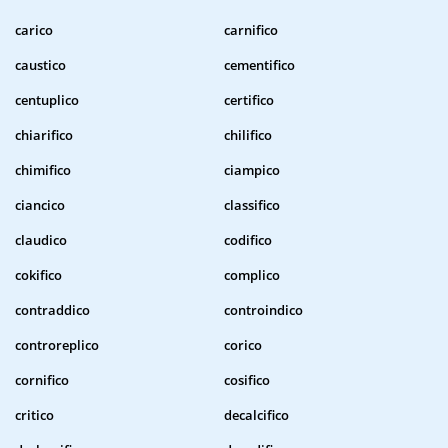
carico
carnifico
caustico
cementifico
centuplico
certifico
chiarifico
chilifico
chimifico
ciampico
ciancico
classifico
claudico
codifico
cokifico
complico
contraddico
controindico
controreplico
corico
cornifico
cosifico
critico
decalcifico