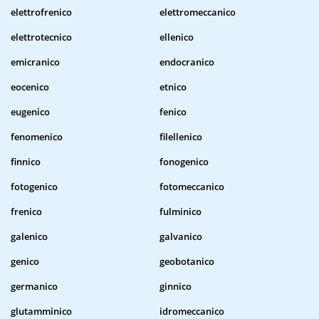
elettrofrenico
elettromeccanico
elettrotecnico
ellenico
emicranico
endocranico
eocenico
etnico
eugenico
fenico
fenomenico
filellenico
finnico
fonogenico
fotogenico
fotomeccanico
frenico
fulminico
galenico
galvanico
genico
geobotanico
germanico
ginnico
glutamminico
idromeccanico