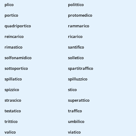
plico
polittico
portico
protomedico
quadriportico
rammarico
reincarico
ricarico
rimastico
santifico
solfonamidico
solletico
sottoportico
spartitraffico
spillatico
spilluzzico
spizzico
stico
strascico
superattico
testatico
traffico
trittico
umbilico
valico
viatico