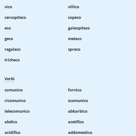
vico
villico
cercopiteco
copeco
eco
galeopiteco
geco
meteco
regaleco
spreco
tricheco
Verbi
comunico
fornico
ricomunico
scomunico
telecomunico
abbarbico
abdico
acetifico
acidifico
addomestico