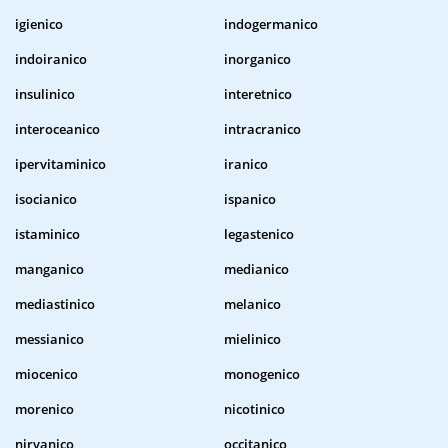
igienico
indogermanico
indoiranico
inorganico
insulinico
interetnico
interoceanico
intracranico
ipervitaminico
iranico
isocianico
ispanico
istaminico
legastenico
manganico
medianico
mediastinico
melanico
messianico
mielinico
miocenico
monogenico
morenico
nicotinico
nirvanico
occitanico