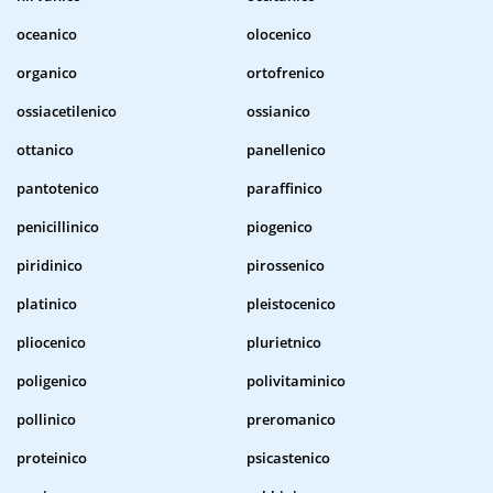
oceanico
olocenico
organico
ortofrenico
ossiacetilenico
ossianico
ottanico
panellenico
pantotenico
paraffinico
penicillinico
piogenico
piridinico
pirossenico
platinico
pleistocenico
pliocenico
plurietnico
poligenico
polivitaminico
pollinico
preromanico
proteinico
psicastenico