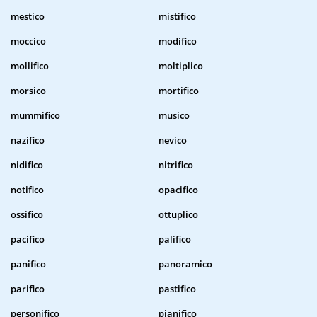
mestico
mistifico
moccico
modifico
mollifico
moltiplico
morsico
mortifico
mummifico
musico
nazifico
nevico
nidifico
nitrifico
notifico
opacifico
ossifico
ottuplico
pacifico
palifico
panifico
panoramico
parifico
pastifico
personifico
pianifico