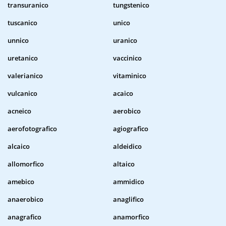
transuranico
tungstenico
tuscanico
unico
unnico
uranico
uretanico
vaccinico
valerianico
vitaminico
vulcanico
acaico
acneico
aerobico
aerofotografico
agiografico
alcaico
aldeidico
allomorfico
altaico
amebico
ammidico
anaerobico
anaglifico
anagrafico
anamorfico