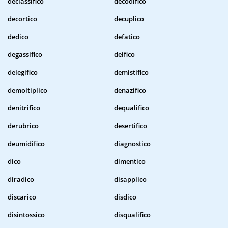
declassifico
decodifico
decortico
decuplico
dedico
defatico
degassifico
deifico
delegifico
demistifico
demoltiplico
denazifico
denitrifico
dequalifico
derubrico
desertifico
deumidifico
diagnostico
dico
dimentico
diradico
disapplico
discarico
disdico
disintossico
disqualifico