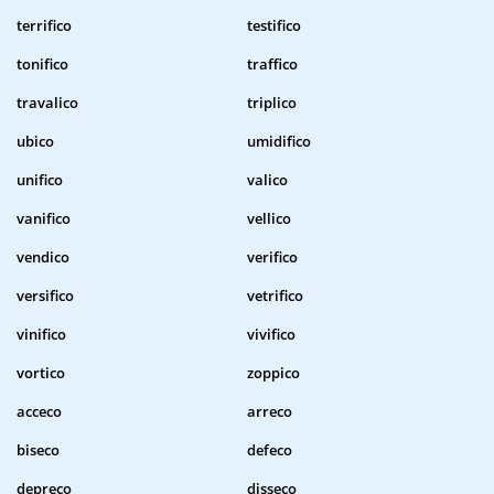
terrifico
testifico
tonifico
traffico
travalico
triplico
ubico
umidifico
unifico
valico
vanifico
vellico
vendico
verifico
versifico
vetrifico
vinifico
vivifico
vortico
zoppico
acceco
arreco
biseco
defeco
depreco
disseco