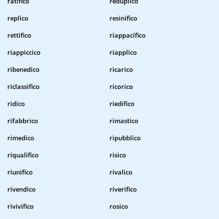
ratifico
reduplico
replico
resinifico
rettifico
riappacifico
riappiccico
riapplico
ribenedico
ricarico
riclassifico
ricorico
ridico
riedifico
rifabbrico
rimastico
rimedico
ripubblico
riqualifico
risico
riunifico
rivalico
rivendico
riverifico
rivivifico
rosico