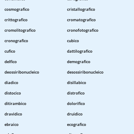
cosmografico
cristallografico
crittografico
cromatografico
cromolitografico
cronofotografico
cronografico
cubico
cufico
dattilografico
delfico
demografico
deossiribonucleico
desossiribonucleico
diadico
disillabico
distocico
distrofico
ditirambico
dolorifico
dravidico
druidico
ebraico
ecografico