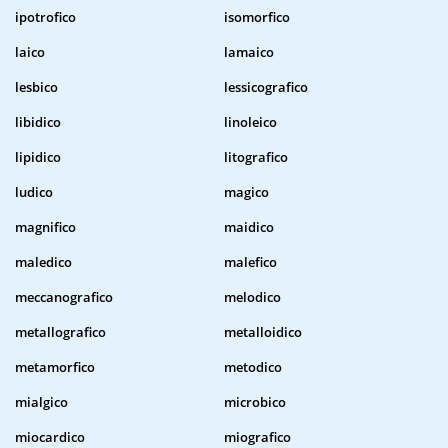
ipotrofico
isomorfico
laico
lamaico
lesbico
lessicografico
libidico
linoleico
lipidico
litografico
ludico
magico
magnifico
maidico
maledico
malefico
meccanografico
melodico
metallografico
metalloidico
metamorfico
metodico
mialgico
microbico
miocardico
miografico