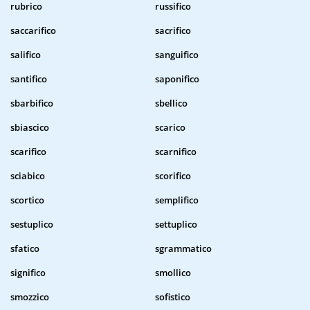
rubrico
russifico
saccarifico
sacrifico
salifico
sanguifico
santifico
saponifico
sbarbifico
sbellico
sbiascico
scarico
scarifico
scarnifico
sciabico
scorifico
scortico
semplifico
sestuplico
settuplico
sfatico
sgrammatico
significo
smollico
smozzico
sofistico