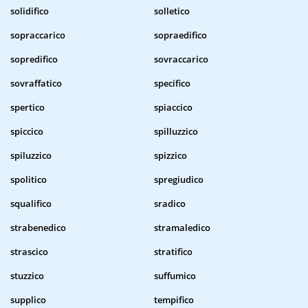
solidifico
solletico
sopraccarico
sopraedifico
sopredifico
sovraccarico
sovraffatico
specifico
spertico
spiaccico
spiccico
spilluzzico
spiluzzico
spizzico
spolitico
spregiudico
squalifico
sradico
strabenedico
stramaledico
strascico
stratifico
stuzzico
suffumico
supplico
tempifico