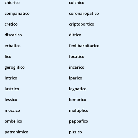
chierico
colchico
companatico
coronaropatico
cretico
criptoportico
discarico
dittico
erbatico
fenilbarbiturico
fico
focatico
geroglifico
incarico
intrico
iperico
lastrico
legnatico
lessico
lombrico
moccico
moltiplico
ombelico
pappafico
patronimico
pizzico