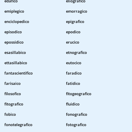
edafico
eliografico
emiplegico
emorragico
enciclopedico
epigrafico
episodico
epodico
epossidico
erucico
esasillabico
etnografico
ettasillabico
eutocico
fantascientifico
faradico
farisaico
fatidico
filosofico
fitogeografico
fitografico
fluidico
fobico
fonografico
fonotelegrafico
fotografico