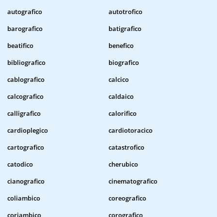
autografico
autotrofico
barografico
batigrafico
beatifico
benefico
bibliografico
biografico
cablografico
calcico
calcografico
caldaico
calligrafico
calorifico
cardioplegico
cardiotoracico
cartografico
catastrofico
catodico
cherubico
cianografico
cinematografico
coliambico
coreografico
coriambico
corografico