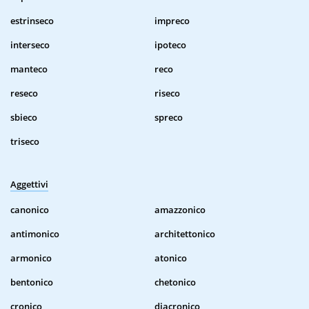
estrinseco
impreco
interseco
ipoteco
manteco
reco
reseco
riseco
sbieco
spreco
triseco
Aggettivi
canonico
amazzonico
antimonico
architettonico
armonico
atonico
bentonico
chetonico
cronico
diacronico