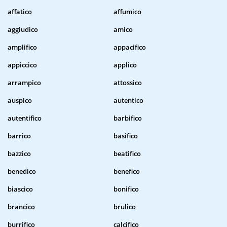
affatico
affumico
aggiudico
amico
amplifico
appacifico
appiccico
applico
arrampico
attossico
auspico
autentico
autentifico
barbifico
barrico
basifico
bazzico
beatifico
benedico
benefico
biascico
bonifico
brancico
brulico
burrifico
calcifico