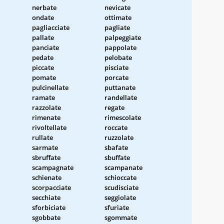
nerbate
nevicate
ondate
ottimate
pagliacciate
pagliate
pallate
palpeggiate
panciate
pappolate
pedate
pelobate
piccate
pisciate
pomate
porcate
pulcinellate
puttanate
ramate
randellate
razzolate
regate
rimenate
rimescolate
rivoltellate
roccate
rullate
ruzzolate
sarmate
sbafate
sbruffate
sbuffate
scampagnate
scampanate
schienate
schioccate
scorpacciate
scudisciate
secchiate
seggiolate
sforbiciate
sfuriate
sgobbate
sgommate