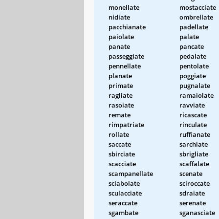
monellate
mostacciate
nidiate
ombrellate
pacchianate
padellate
paiolate
palate
panate
pancate
passeggiate
pedalate
pennellate
pentolate
planate
poggiate
primate
pugnalate
ragliate
ramaiolate
rasoiate
ravviate
remate
ricascate
rimpatriate
rinculate
rollate
ruffianate
saccate
sarchiate
sbirciate
sbrigliate
scacciate
scaffalate
scampanellate
scenate
sciabolate
sciroccate
sculacciate
sdraiate
seraccate
serenate
sgambate
sganasciate