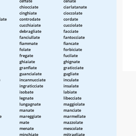
ceffate
cenate
chiocciate
ciarlatanate
cinghiate
cioccolate
date
controdate
cordate
cucchiaiate
cucciolate
debragliate
facciate
fanciullate
fantocciate
fiammate
fiancate
folate
forbiciate
fregate
fucilate
ghiaiate
ghignate
granfiate
graticciate
guancialate
gugliate
e
incannucciate
inculate
ingraticciate
insalate
isobate
labiate
legnate
libecciate
lungagnate
maggiolate
manate
manciate
e
mareggiate
marmellate
mate
mazzolate
menate
mescolate
minchiate
mitragliate