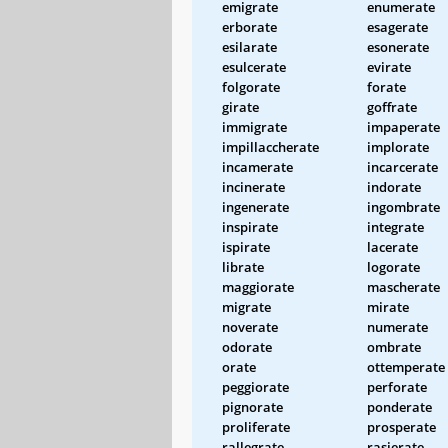
emigrate
enumerate
erborate
esagerate
esilarate
esonerate
esulcerate
evirate
folgorate
forate
girate
goffrate
immigrate
impaperate
impillaccherate
implorate
incamerate
incarcerate
incinerate
indorate
ingenerate
ingombrate
inspirate
integrate
ispirate
lacerate
librate
logorate
maggiorate
mascherate
migrate
mirate
noverate
numerate
odorate
ombrate
orate
ottemperate
peggiorate
perforate
pignorate
ponderate
proliferate
prosperate
rallegrate
rasierate