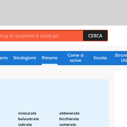
Come si
Strum
ario
Neologismi
Rimario
Scuola
scrive
Uti
vicecurate
abbeverate
balaustrate
bicchierate
cabrate
camerate