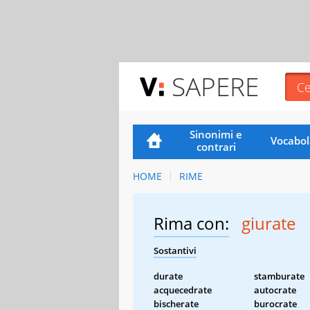
SAPERE
Sinonimi e
Vocabol
contrari
HOME
RIME
Rima con:
giurate
Sostantivi
durate
stamburate
acquecedrate
autocrate
bischerate
burocrate