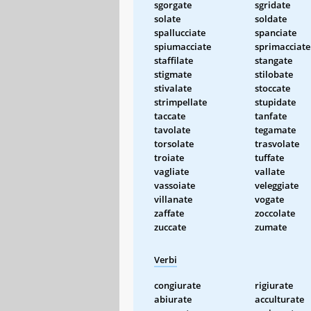
sgorgate
sgridate
solate
soldate
spallucciate
spanciate
spiumacciate
sprimacciate
staffilate
stangate
stigmate
stilobate
stivalate
stoccate
strimpellate
stupidate
taccate
tanfate
tavolate
tegamate
torsolate
trasvolate
troiate
tuffate
vagliate
vallate
vassoiate
veleggiate
villanate
vogate
zaffate
zoccolate
zuccate
zumate
Verbi
congiurate
rigiurate
abiurate
acculturate