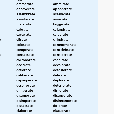
ammarate
ammirate
annoverate
appoderate
assembrate
asseverate
avvalorate
avverate
blaterate
buggerate
cabrate
calandrate
carcerate
celebrate
e
cifrate
cilindrate
colorate
commemorate
comperate
concelebrate
e
consacrate
considerate
corroborate
cospirate
decifrate
decolorate
deflorate
defosforate
deliberate
delirate
depauperate
deplorate
desolforate
deteriorate
dimagrate
dimorate
disamorate
disancorate
disimparate
disinnamorate
dissacrate
dolorate
elaborate
elucubrate