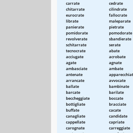
carrate
cedrate
chitarrate
cilindrate
eurocrate
fallocrate
librate
maleparate
panierate
pietrate
pomidorate
pomodorate
revolverate
sbandierate
schitarrate
serate
tecnocrate
abate
acciugate
acrobate
agate
agnate
ambasciate
ambate
antenate
apparecchia
arrancate
avvocate
ballate
bambinate
barcate
barilate
beccheggiate
boccate
bottigliate
bracciate
buffate
cacate
canagliate
candidate
cappellate
capriate
carognate
carreggiate