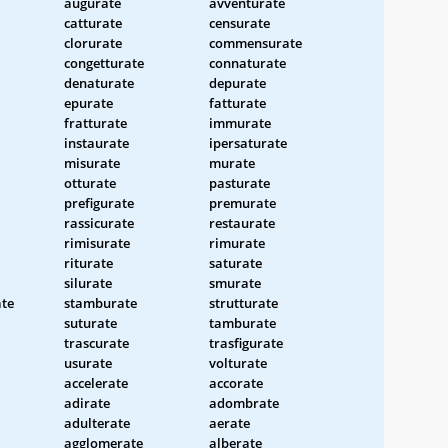
augurate
avventurate
catturate
censurate
clorurate
commensurate
congetturate
connaturate
denaturate
depurate
epurate
fatturate
fratturate
immurate
instaurate
ipersaturate
misurate
murate
otturate
pasturate
prefigurate
premurate
rassicurate
restaurate
rimisurate
rimurate
riturate
saturate
silurate
smurate
ate
stamburate
strutturate
suturate
tamburate
trascurate
trasfigurate
usurate
volturate
accelerate
accorate
adirate
adombrate
adulterate
aerate
agglomerate
alberate