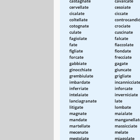
castagnate
cavalcate
cervellate
cesoiate
cicalate
ciccate
coltellate
controcandi
cotognate
crociate
culate
cuscinate
fagiolate
falcate
fate
fiaccolate
figliate
fiondate
forcate
frecciate
gabbiate
gagate
ginocchiate
giuncate
grembiulate
grigliate
imbardate
incannicciat
inferriate
inforcate
intelaiate
inverniciate
lanciagranate
late
litigate
lombate
magnate
maialate
mandate
manganellat
martellate
massicciate
mecenate
melate
mestolate
miagolate