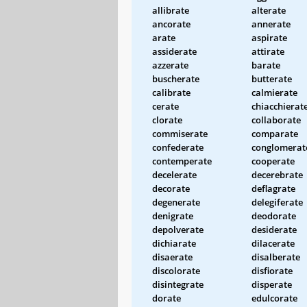
allibrate
alterate
ancorate
annerate
arate
aspirate
assiderate
attirate
azzerate
barate
buscherate
butterate
calibrate
calmierate
cerate
chiacchierat
clorate
collaborate
commiserate
comparate
confederate
conglomerat
contemperate
cooperate
decelerate
decerebrate
decorate
deflagrate
degenerate
delegiferate
denigrate
deodorate
depolverate
desiderate
dichiarate
dilacerate
disaerate
disalberate
discolorate
disfiorate
disintegrate
disperate
dorate
edulcorate