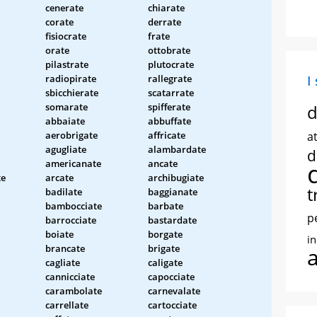
cenerate
chiarate
corate
derrate
fisiocrate
frate
orate
ottobrate
pilastrate
plutocrate
radiopirate
rallegrate
I
sbicchierate
scatarrate
somarate
spifferate
d
abbaiate
abbuffate
aerobrigate
affricate
at
agugliate
alambardate
d
americanate
ancate
te
arcate
archibugiate
t
badilate
baggianate
bambocciate
barbate
p
barrocciate
bastardate
boiate
borgate
i
brancate
brigate
cagliate
caligate
cannicciate
capocciate
carambolate
carnevalate
carrellate
cartocciate