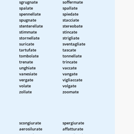
sgrugnate
soffermate
spalate
spallate
spennellate
spiedate
spugnate
stacciate
stenterellate
stereobate
stimmate
stincate
stornellate
strigliate
suricate
sventagliate
tartufate
tascate
tombolate
tonnellate
trenate
trincate
unghiate
vaccate
vanesiate
vangate
vergate
vigliaccate
volate
volgate
zollate
zoomate
scongiurate
spergiurate
aerosilurate
affatturate