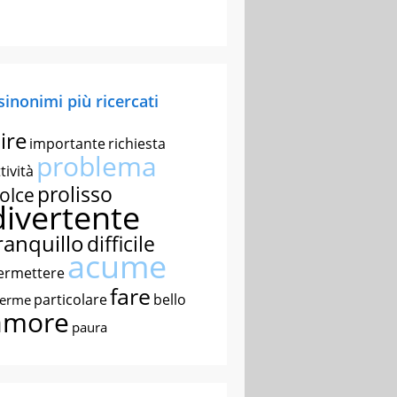
 sinonimi più ricercati
ire
importante
richiesta
problema
tività
prolisso
olce
divertente
ranquillo
difficile
acume
ermettere
fare
particolare
bello
nerme
amore
paura