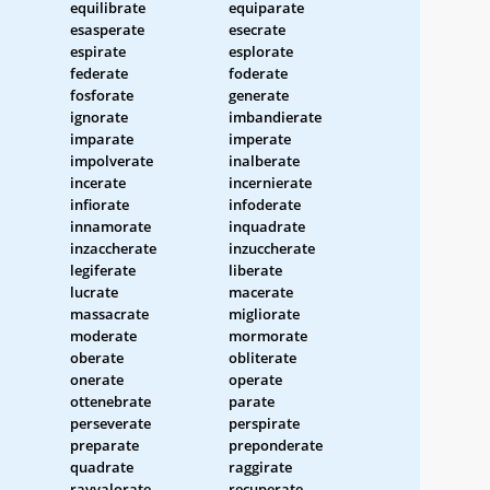
equilibrate
equiparate
esasperate
esecrate
espirate
esplorate
federate
foderate
fosforate
generate
ignorate
imbandierate
imparate
imperate
impolverate
inalberate
incerate
incernierate
infiorate
infoderate
innamorate
inquadrate
inzaccherate
inzuccherate
legiferate
liberate
lucrate
macerate
massacrate
migliorate
moderate
mormorate
oberate
obliterate
onerate
operate
ottenebrate
parate
perseverate
perspirate
preparate
preponderate
quadrate
raggirate
ravvalorate
recuperate