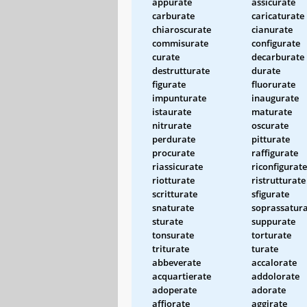
appurate
assicurate
carburate
caricaturate
chiaroscurate
cianurate
commisurate
configurate
curate
decarburate
destrutturate
durate
figurate
fluorurate
impunturate
inaugurate
istaurate
maturate
nitrurate
oscurate
perdurate
pitturate
procurate
raffigurate
riassicurate
riconfigurate
riotturate
ristrutturate
scritturate
sfigurate
snaturate
soprassatur
sturate
suppurate
tonsurate
torturate
triturate
turate
abbeverate
accalorate
acquartierate
addolorate
adoperate
adorate
affiorate
aggirate