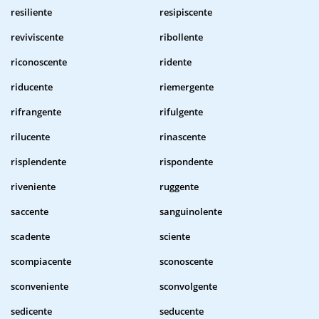
resiliente
resipiscente
reviviscente
ribollente
riconoscente
ridente
riducente
riemergente
rifrangente
rifulgente
rilucente
rinascente
risplendente
rispondente
riveniente
ruggente
saccente
sanguinolente
scadente
sciente
scompiacente
sconoscente
sconveniente
sconvolgente
sedicente
seducente