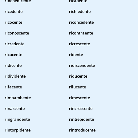
ribenedicente
ricadente
ricedente
richiedente
ricocente
riconcedente
riconoscente
ricontraente
ricredente
ricrescente
ricucente
ridente
ridicente
ridiscendente
ridividente
riducente
rifacente
rilucente
rimbambente
rimescente
rinascente
rincrescente
ringrandente
rintiepidente
rintorpidente
rintroducente