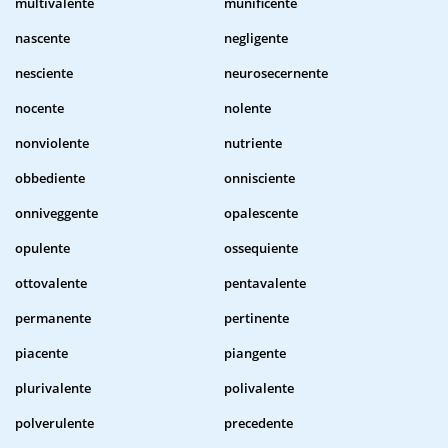
multivalente
munificente
nascente
negligente
nesciente
neurosecernente
nocente
nolente
nonviolente
nutriente
obbediente
onnisciente
onniveggente
opalescente
opulente
ossequiente
ottovalente
pentavalente
permanente
pertinente
piacente
piangente
plurivalente
polivalente
polverulente
precedente