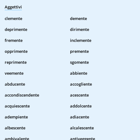
Aggettivi
clemente
demente
deprimente
dirimente
fremente
inclemente
opprimente
premente
reprimente
sgomente
veemente
abbiente
abducente
accogliente
accondiscendente
acescente
acquiescente
addolcente
adempiente
adiacente
albescente
alcalescente
ambivalente
antiveggente