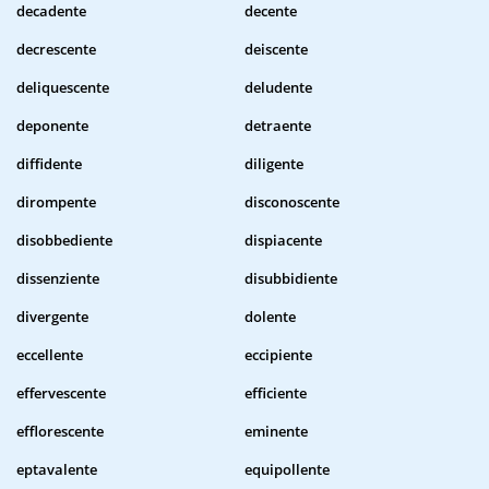
decadente
decente
decrescente
deiscente
deliquescente
deludente
deponente
detraente
diffidente
diligente
dirompente
disconoscente
disobbediente
dispiacente
dissenziente
disubbidiente
divergente
dolente
eccellente
eccipiente
effervescente
efficiente
efflorescente
eminente
eptavalente
equipollente