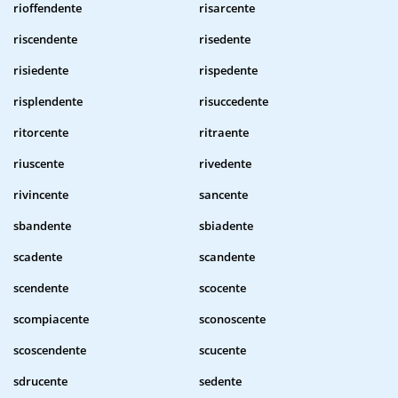
rioffendente
risarcente
riscendente
risedente
risiedente
rispedente
risplendente
risuccedente
ritorcente
ritraente
riuscente
rivedente
rivincente
sancente
sbandente
sbiadente
scadente
scandente
scendente
scocente
scompiacente
sconoscente
scoscendente
scucente
sdrucente
sedente