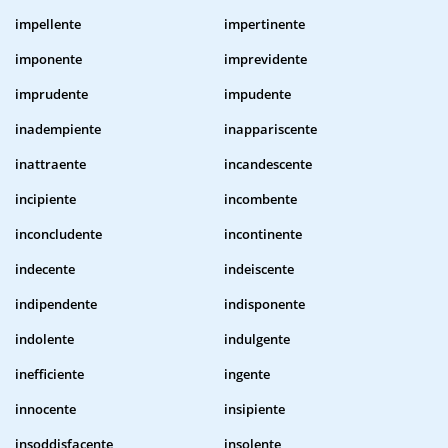
impellente
impertinente
imponente
imprevidente
imprudente
impudente
inadempiente
inappariscente
inattraente
incandescente
incipiente
incombente
inconcludente
incontinente
indecente
indeiscente
indipendente
indisponente
indolente
indulgente
inefficiente
ingente
innocente
insipiente
insoddisfacente
insolente