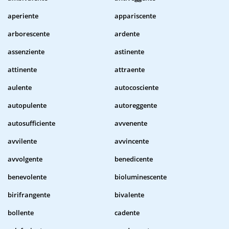
aperiente
appariscente
arborescente
ardente
assenziente
astinente
attinente
attraente
aulente
autocosciente
autopulente
autoreggente
autosufficiente
avvenente
avvilente
avvincente
avvolgente
benedicente
benevolente
bioluminescente
birifrangente
bivalente
bollente
cadente