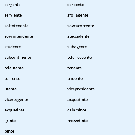
sergente
serpente
serviente
sfollagente
sottotenente
sovracorrente
sovrintendente
steccadente
studente
subagente
subcontinente
telericevente
teleutente
tenente
torrente
tridente
utente
vicepresidente
vicereggente
acquatinte
acquetinte
calaminte
grinte
mezzetinte
pinte