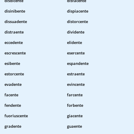
disdicente
disfacente
disinibente
dispiacente
dissuadente
distorcente
distraente
dividente
eccedente
elidente
escrescente
esercente
esibente
espandente
estorcente
estraente
evadente
evincente
facente
farcente
fendente
forbente
fuoriuscente
giacente
gradente
guaente