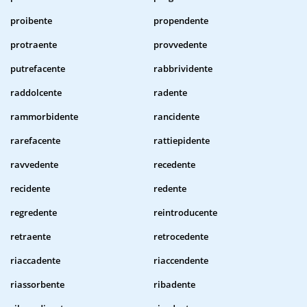
proibente
propendente
protraente
provvedente
putrefacente
rabbrividente
raddolcente
radente
rammorbidente
rancidente
rarefacente
rattiepidente
ravvedente
recedente
recidente
redente
regredente
reintroducente
retraente
retrocedente
riaccadente
riaccendente
riassorbente
ribadente