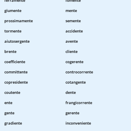
ferramente
fomente
giumente
mente
prossimamente
semente
tormente
accidente
aiutosergente
avente
brente
cliente
coefficiente
cogerente
committente
controcorrente
copresidente
cotangente
coutente
dente
ente
frangicorrente
gente
gerente
gradiente
inconveniente