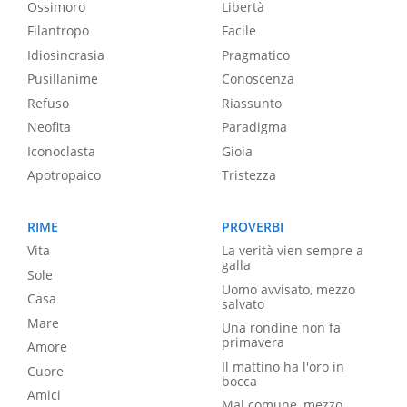
Ossimoro
Libertà
Filantropo
Facile
Idiosincrasia
Pragmatico
Pusillanime
Conoscenza
Refuso
Riassunto
Neofita
Paradigma
Iconoclasta
Gioia
Apotropaico
Tristezza
RIME
PROVERBI
Vita
La verità vien sempre a
galla
Sole
Uomo avvisato, mezzo
Casa
salvato
Mare
Una rondine non fa
primavera
Amore
Il mattino ha l'oro in
Cuore
bocca
Amici
Mal comune, mezzo