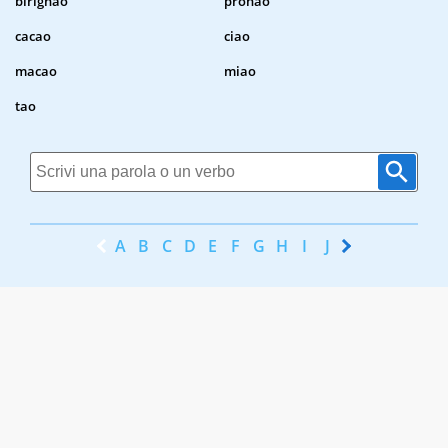
birignao
pronao
cacao
ciao
macao
miao
tao
A
B
C
D
E
F
G
H
I
J
K
L
M
N