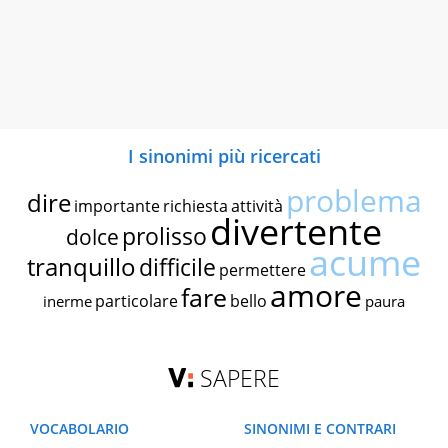
I sinonimi più ricercati
problema
dire
importante
richiesta
attività
divertente
prolisso
dolce
acume
tranquillo
difficile
permettere
amore
fare
particolare
bello
inerme
paura
SAPERE
VOCABOLARIO
SINONIMI E CONTRARI