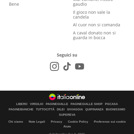
Bene
gaudio
Il gioco non vale la
candela
Al cuor non si comanda
A caval donato non si
guarda in bocca
Seguici su
LIBERO
VIRGILIO
PAGINEGIALLE
PAGINEGIALLE SHOP
PGCASA
PAGINEBIANCHE
TUTTOCITTÀ
DILEI
SIVIAGGIA
QUIFINANZA
BUONISSIMO
SUPEREVA
Chi siamo
Note Legali
Privacy
Cookie Policy
Preferenze sui cookie
Aiuto