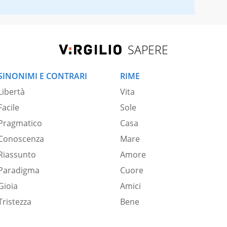
SAPERE
SINONIMI E CONTRARI
RIME
Libertà
Vita
Facile
Sole
Pragmatico
Casa
Conoscenza
Mare
Riassunto
Amore
Paradigma
Cuore
Gioia
Amici
Tristezza
Bene