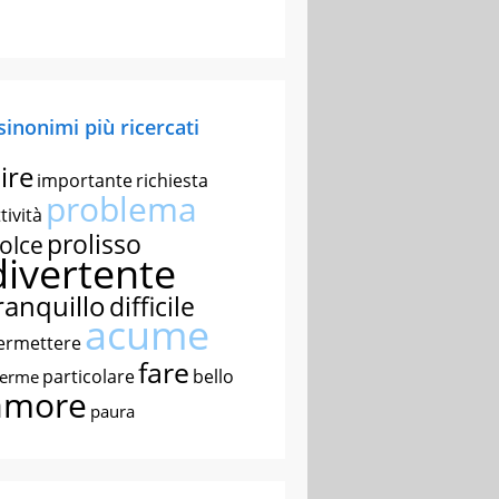
 sinonimi più ricercati
ire
importante
richiesta
problema
tività
prolisso
olce
divertente
ranquillo
difficile
acume
ermettere
fare
particolare
bello
nerme
amore
paura