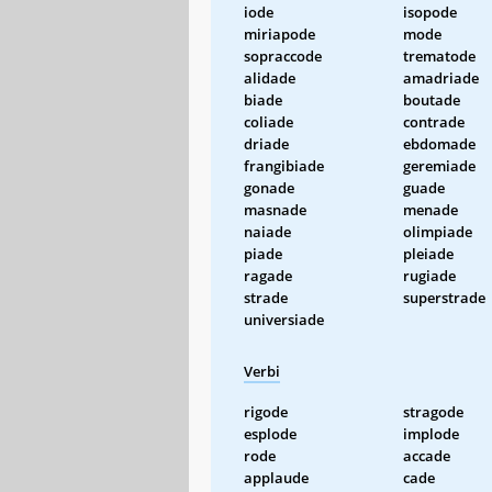
iode
isopode
miriapode
mode
sopraccode
trematode
alidade
amadriade
biade
boutade
coliade
contrade
driade
ebdomade
frangibiade
geremiade
gonade
guade
masnade
menade
naiade
olimpiade
piade
pleiade
ragade
rugiade
strade
superstrade
universiade
Verbi
rigode
stragode
esplode
implode
rode
accade
applaude
cade