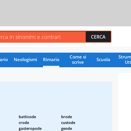
Come si
Strum
ario
Neologismi
Rimario
Scuola
scrive
Uti
batticode
brode
crode
custode
gasteropode
geode