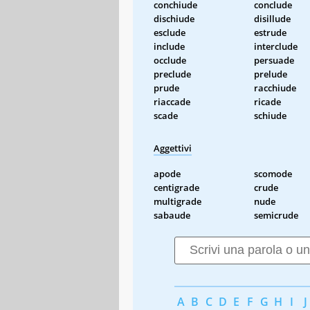
conchiude
conclude
dischiude
disillude
esclude
estrude
include
interclude
occlude
persuade
preclude
prelude
prude
racchiude
riaccade
ricade
scade
schiude
Aggettivi
apode
scomode
centigrade
crude
multigrade
nude
sabaude
semicrude
A
B
C
D
E
F
G
H
I
J