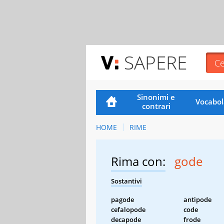
SAPERE
Sinonimi e
Vocabol
contrari
HOME
RIME
Rima con:
gode
Sostantivi
pagode
antipode
cefalopode
code
decapode
frode