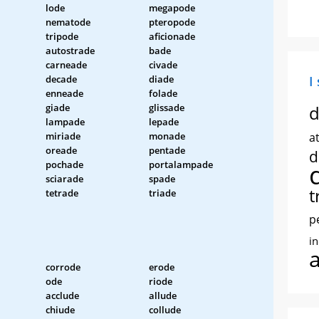
lode
megapode
nematode
pteropode
tripode
aficionade
autostrade
bade
carneade
civade
decade
diade
I
enneade
folade
giade
glissade
d
lampade
lepade
miriade
monade
at
oreade
pentade
d
pochade
portalampade
sciarade
spade
t
tetrade
triade
p
i
corrode
erode
ode
riode
acclude
allude
chiude
collude