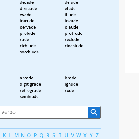
decade
delude
dissuade
elude
evade
illude
intrude
invade
pervade
plaude
prolude
protrude
rade
reclude
richiude
rinchiude
socchiude
arcade
brade
digitigrade
ignude
retrograde
rude
seminude
K
L
M
N
O
P
Q
R
S
T
U
V
W
X
Y
Z