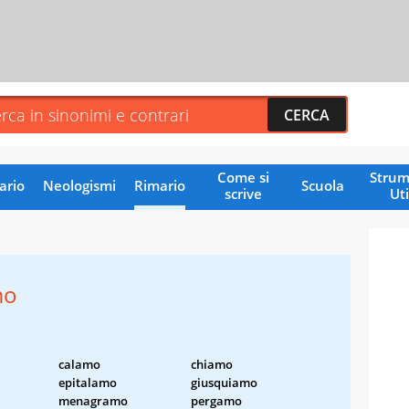
Come si
Strum
ario
Neologismi
Rimario
Scuola
scrive
Uti
mo
calamo
chiamo
epitalamo
giusquiamo
menagramo
pergamo