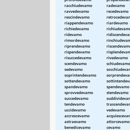
racchiudevamo
radevamo
ravvedevamo
recedevamo
rescindevamo
retrocedeva
riappendevamo
riardevamo
richiedevamo
richiudevam
ridevamo
ridiscendev
rimordevamo
rinchiudeva
riprendevamo
riscendevam
rispendevamo
risplendeva
risuccedevamo
rivedevamo
scendevamo
schiudevam
sedevamo
socchiudev
soprintendevamo
sorprendev
sottendevamo
sottintende
spandevamo
spendevamo
sprovvedevamo
stendevamo
succedevamo
suddivideva
tendevamo
trascendev
uccidevamo
vedevamo
accrescevamo
acquiesceva
astraevamo
attorcevamo
benedicevamo
cevamo