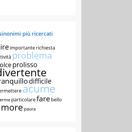
 sinonimi più ricercati
ire
importante
richiesta
problema
tività
prolisso
olce
divertente
ranquillo
difficile
acume
ermettere
fare
particolare
bello
nerme
amore
paura