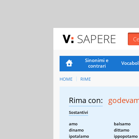
SAPERE
Sinonimi e
Vocabol
contrari
HOME
RIME
Rima con:
godeva
Sostantivi
amo
balsamo
dinamo
dittamo
ipotalamo
ippopotamo