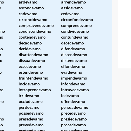
mo
ardevamo
arrendevamo
o
ascondevamo
assidevamo
cadevamo
cedevamo
circoncidevamo
circonfondevamo
compravendevamo
comprendevamo
amo
condiscendevamo
condividevamo
mo
contendevamo
contundevamo
decadevamo
decedevamo
mo
deridevamo
difendevamo
o
disattendevamo
discendevamo
mo
dissuadevamo
distendevamo
eccedevamo
effondevamo
o
estendevamo
evadevamo
fraintendevamo
impendevamo
incidevamo
infondevamo
mo
intraprendevamo
intravedevamo
irridevamo
ledevamo
mo
occludevamo
offendevamo
perdevamo
persuadevamo
possedevamo
precedevamo
mo
presedevamo
presiedevamo
mo
prevedevamo
procedevamo
mo
protendevamo
provvedevamo