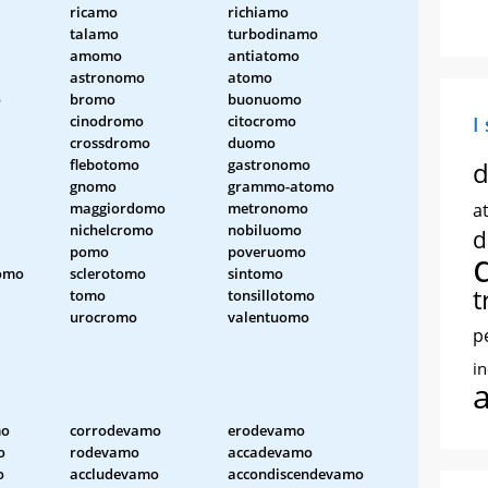
ricamo
richiamo
talamo
turbodinamo
amomo
antiatomo
astronomo
atomo
o
bromo
buonuomo
cinodromo
citocromo
I
crossdromo
duomo
flebotomo
gastronomo
d
gnomo
grammo-atomo
maggiordomo
metronomo
at
nichelcromo
nobiluomo
d
pomo
poveruomo
omo
sclerotomo
sintomo
t
tomo
tonsillotomo
urocromo
valentuomo
p
i
mo
corrodevamo
erodevamo
o
rodevamo
accadevamo
o
accludevamo
accondiscendevamo