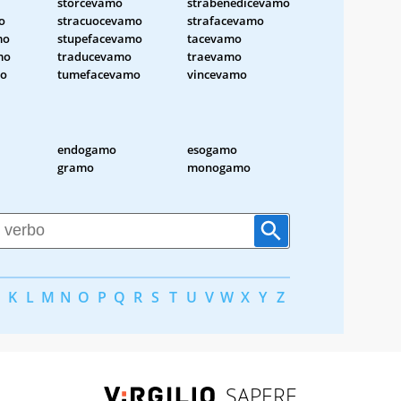
storcevamo
strabenedicevamo
o
stracuocevamo
strafacevamo
mo
stupefacevamo
tacevamo
mo
traducevamo
traevamo
mo
tumefacevamo
vincevamo
endogamo
esogamo
gramo
monogamo
K
L
M
N
O
P
Q
R
S
T
U
V
W
X
Y
Z
SAPERE