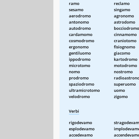
ramo
reclamo
sesamo
singamo
aerodromo
agronomo
antonomo
astrodomo
autodromo
bocciodrom
cardamomo
cinnamomo
cosmodromo
craniotomo
ergonomo
fisiognomo
gentiluomo
giacomo
ippodromo
kartodromo
microtomo
motodromo
nomo
nostromo
prodromo
radioastron
spaziodromo
superuomo
ultramicrotomo
uomo
velodromo
zigomo
Verbi
rigodevamo
stragodeva
esplodevamo
implodevam
accedevamo
accendevam