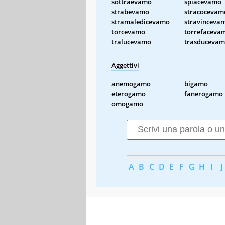
sottraevamo
spiacevamo
strabevamo
stracocevam
stramaledicevamo
stravinceva
torcevamo
torrefaceva
tralucevamo
trasduceva
Aggettivi
anemogamo
bigamo
eterogamo
fanerogamo
omogamo
A
B
C
D
E
F
G
H
I
J