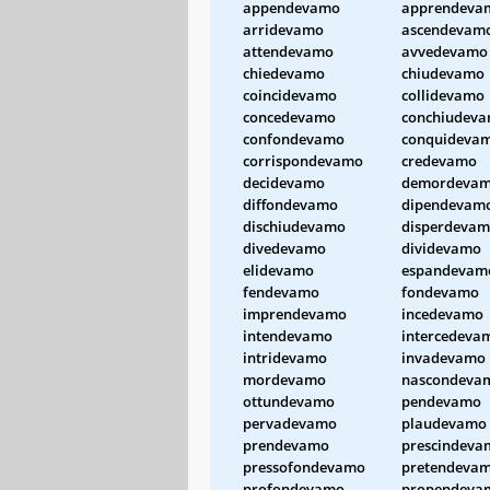
appendevamo
apprendeva
arridevamo
ascendevam
attendevamo
avvedevamo
chiedevamo
chiudevamo
coincidevamo
collidevamo
concedevamo
conchiudev
confondevamo
conquideva
corrispondevamo
credevamo
decidevamo
demordeva
diffondevamo
dipendevam
dischiudevamo
disperdeva
divedevamo
dividevamo
elidevamo
espandevam
fendevamo
fondevamo
imprendevamo
incedevamo
intendevamo
intercedeva
intridevamo
invadevamo
mordevamo
nascondeva
ottundevamo
pendevamo
pervadevamo
plaudevamo
prendevamo
prescindeva
pressofondevamo
pretendeva
profondevamo
propendeva