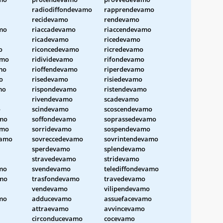
radiodiffondevamo
rapprendevamo
recidevamo
rendevamo
mo
riaccadevamo
riaccendevamo
ricadevamo
ricedevamo
o
riconcedevamo
ricredevamo
amo
ridividevamo
rifondevamo
mo
rioffendevamo
riperdevamo
o
risedevamo
risiedevamo
mo
rispondevamo
ristendevamo
rivendevamo
scadevamo
o
scindevamo
scoscendevamo
amo
soffondevamo
soprassedevamo
amo
sorridevamo
sospendevamo
vamo
sovreccedevamo
sovrintendevamo
sperdevamo
splendevamo
stravedevamo
stridevamo
mo
svendevamo
telediffondevamo
amo
trasfondevamo
travedevamo
vendevamo
vilipendevamo
mo
adducevamo
assuefacevamo
attraevamo
avvincevamo
circonducevamo
cocevamo