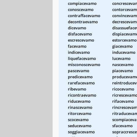
compiacevamo
concresceva
conoscevamo
contorceva
contraffacevamo
convinceva
decontraevamo
decrescevam
dicevamo
disassuefac
disfacevamo
dispiacevam
escrescevamo
estorcevamo
facevamo
giacevamo
indicevamo
inducevamo
liquefacevamo
lucevamo
misconoscevamo
nascevamo
pascevamo
piacevamo
predicevamo
producevam
rarefacevamo
reintroduce
ribevamo
ricocevamo
ricontraevamo
ricrescevam
riducevamo
rifacevamo
rinascevamo
rincresceva
ritorcevamo
ritraduceva
scocevamo
scompiacev
seducevamo
sfacevamo
soggiacevamo
sopraccresc