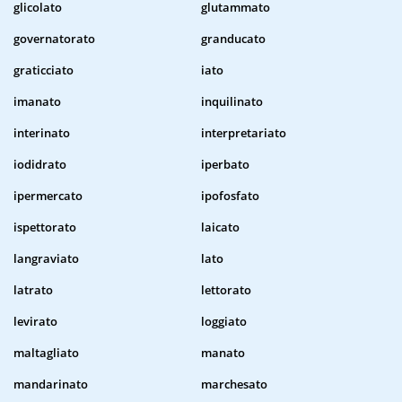
glicolato
glutammato
governatorato
granducato
graticciato
iato
imanato
inquilinato
interinato
interpretariato
iodidrato
iperbato
ipermercato
ipofosfato
ispettorato
laicato
langraviato
lato
latrato
lettorato
levirato
loggiato
maltagliato
manato
mandarinato
marchesato