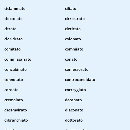
ciclammato
ciliato
cioccolato
cirrostrato
citrato
clericato
cloridrato
colonato
comitato
commiato
commissariato
conato
concubinato
confessorato
connotato
controcandidato
cordato
correggiato
cremolato
decanato
decemvirato
diaconato
dibranchiato
dottorato