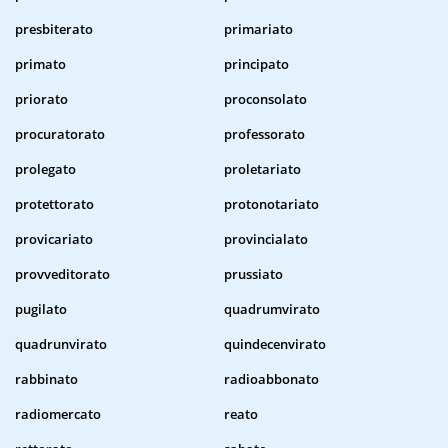
presbiterato
primariato
primato
principato
priorato
proconsolato
procuratorato
professorato
prolegato
proletariato
protettorato
protonotariato
provicariato
provincialato
provveditorato
prussiato
pugilato
quadrumvirato
quadrunvirato
quindecenvirato
rabbinato
radioabbonato
radiomercato
reato