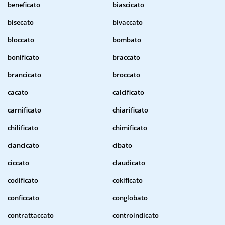
beneficato
biascicato
bisecato
bivaccato
bloccato
bombato
bonificato
braccato
brancicato
broccato
cacato
calcificato
carnificato
chiarificato
chilificato
chimificato
ciancicato
cibato
ciccato
claudicato
codificato
cokificato
conficcato
conglobato
contrattaccato
controindicato