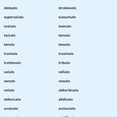
stessuto
strabevuto
supervaluto
sussumuto
svaluto
svenuto
taciuto
temuto
tenuto
tessuto
tramuto
trasmuto
trattenuto
tributo
valuto
velluto
venuto
vissuto
voluto
abbarbicato
abboccato
abdicato
accecato
acciaccato