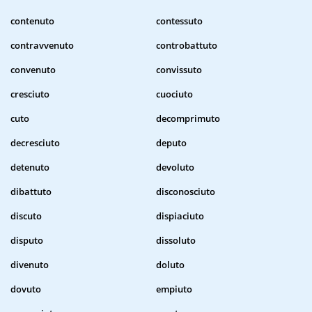
contenuto
contessuto
contravvenuto
controbattuto
convenuto
convissuto
cresciuto
cuociuto
cuto
decomprimuto
decresciuto
deputo
detenuto
devoluto
dibattuto
disconosciuto
discuto
dispiaciuto
disputo
dissoluto
divenuto
doluto
dovuto
empiuto