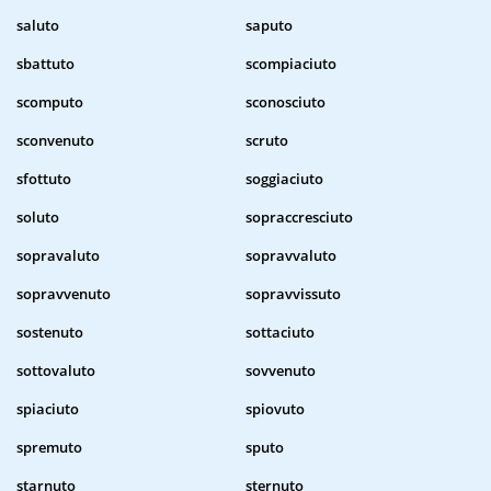
saluto
saputo
sbattuto
scompiaciuto
scomputo
sconosciuto
sconvenuto
scruto
sfottuto
soggiaciuto
soluto
sopraccresciuto
sopravaluto
sopravvaluto
sopravvenuto
sopravvissuto
sostenuto
sottaciuto
sottovaluto
sovvenuto
spiaciuto
spiovuto
spremuto
sputo
starnuto
sternuto