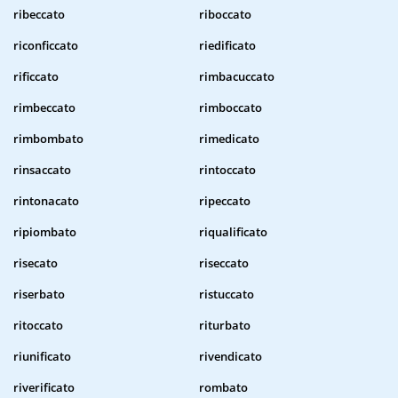
ribeccato
riboccato
riconficcato
riedificato
rificcato
rimbacuccato
rimbeccato
rimboccato
rimbombato
rimedicato
rinsaccato
rintoccato
rintonacato
ripeccato
ripiombato
riqualificato
risecato
riseccato
riserbato
ristuccato
ritoccato
riturbato
riunificato
rivendicato
riverificato
rombato