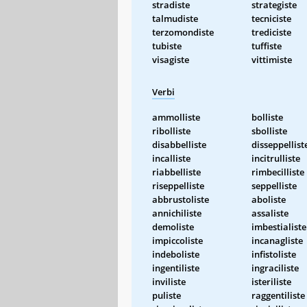
stradiste
strategiste
talmudiste
tecniciste
terzomondiste
trediciste
tubiste
tuffiste
visagiste
vittimiste
Verbi
ammolliste
bolliste
ribolliste
sbolliste
disabbelliste
disseppellist
incalliste
incitrulliste
riabbelliste
rimbecilliste
riseppelliste
seppelliste
abbrustoliste
aboliste
annichiliste
assaliste
demoliste
imbestialiste
impiccoliste
incanagliste
indeboliste
infistoliste
ingentiliste
ingraciliste
inviliste
isteriliste
puliste
raggentiliste