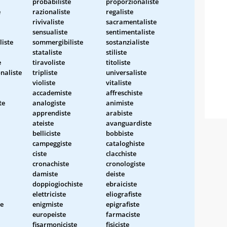
probabiliste
proporzionaliste
e
razionaliste
regaliste
rivivaliste
sacramentaliste
sensualiste
sentimentaliste
liste
sommergibiliste
sostanzialiste
stataliste
stiliste
e
tiravoliste
titoliste
naliste
tripliste
universaliste
violiste
vitaliste
accademiste
affreschiste
te
analogiste
animiste
apprendiste
arabiste
ateiste
avanguardiste
belliciste
bobbiste
campeggiste
cataloghiste
ciste
clacchiste
cronachiste
cronologiste
damiste
deiste
doppiogiochiste
ebraiciste
elettriciste
eliografiste
te
enigmiste
epigrafiste
europeiste
farmaciste
fisarmoniciste
fisiciste