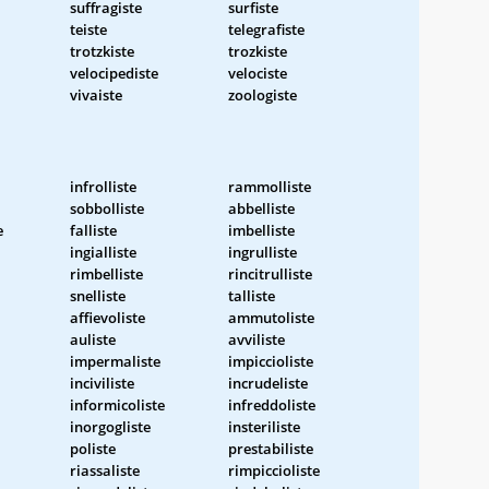
suffragiste
surfiste
teiste
telegrafiste
trotzkiste
trozkiste
velocipediste
velociste
vivaiste
zoologiste
infrolliste
rammolliste
sobbolliste
abbelliste
e
falliste
imbelliste
ingialliste
ingrulliste
rimbelliste
rincitrulliste
snelliste
talliste
affievoliste
ammutoliste
auliste
avviliste
impermaliste
impiccioliste
inciviliste
incrudeliste
informicoliste
infreddoliste
inorgogliste
insteriliste
poliste
prestabiliste
riassaliste
rimpiccioliste