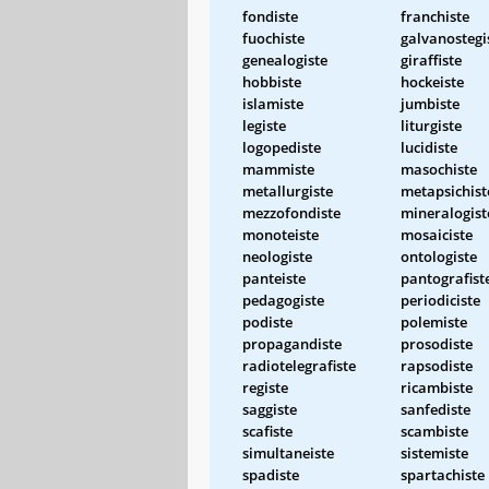
fondiste
franchiste
fuochiste
galvanostegi
genealogiste
giraffiste
hobbiste
hockeiste
islamiste
jumbiste
legiste
liturgiste
logopediste
lucidiste
mammiste
masochiste
metallurgiste
metapsichist
mezzofondiste
mineralogist
monoteiste
mosaiciste
neologiste
ontologiste
panteiste
pantografist
pedagogiste
periodiciste
podiste
polemiste
propagandiste
prosodiste
radiotelegrafiste
rapsodiste
registe
ricambiste
saggiste
sanfediste
scafiste
scambiste
simultaneiste
sistemiste
spadiste
spartachiste