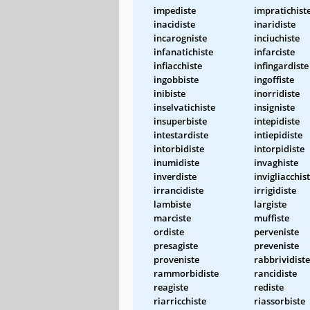
impediste
impratichist
inacidiste
inaridiste
incarogniste
inciuchiste
infanatichiste
infarciste
infiacchiste
infingardiste
ingobbiste
ingoffiste
inibiste
inorridiste
inselvatichiste
insigniste
insuperbiste
intepidiste
intestardiste
intiepidiste
intorbidiste
intorpidiste
inumidiste
invaghiste
inverdiste
invigliacchis
irrancidiste
irrigidiste
lambiste
largiste
marciste
muffiste
ordiste
perveniste
presagiste
preveniste
proveniste
rabbrividiste
rammorbidiste
rancidiste
reagiste
rediste
riarricchiste
riassorbiste