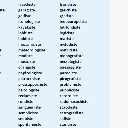
freschiste
frondiste
ste
garagiste
gauchiste
golfiste
greciste
iconologiste
indoeuropeiste
kayakiste
latifondiste
lobbiste
logiciste
luddiste
maciste
meccaniciste
melodiste
e
meteorologiste
metriciste
e
modiste
monografiste
musiciste
necrologiste
orangiste
paesaggiste
e
papirologiste
parodiste
petrarchiste
pirografiste
pressappochiste
problemiste
psicologiste
pubbliciste
reclamiste
recordiste
rondiste
sadomasochiste
sanguemiste
scacchiste
sempliciste
sestogradiste
snobiste
sofiste
spontaneiste
standiste