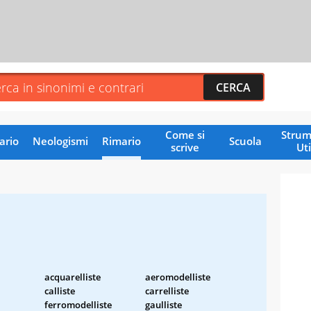
Come si
Strum
ario
Neologismi
Rimario
Scuola
scrive
Uti
acquarelliste
aeromodelliste
calliste
carrelliste
ferromodelliste
gaulliste