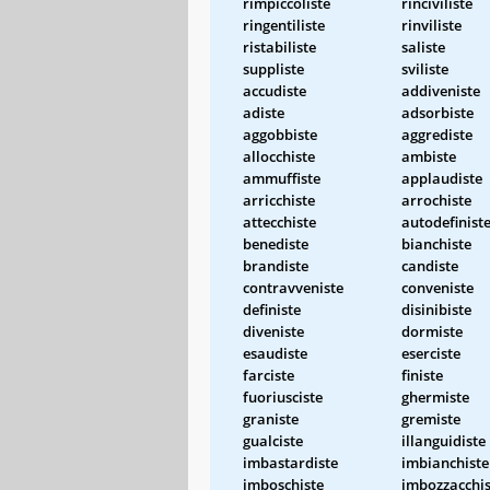
rimpiccoliste
rinciviliste
ringentiliste
rinviliste
ristabiliste
saliste
suppliste
sviliste
accudiste
addiveniste
adiste
adsorbiste
aggobbiste
aggrediste
allocchiste
ambiste
ammuffiste
applaudiste
arricchiste
arrochiste
attecchiste
autodefinist
benediste
bianchiste
brandiste
candiste
contravveniste
conveniste
definiste
disinibiste
diveniste
dormiste
esaudiste
eserciste
farciste
finiste
fuoriusciste
ghermiste
graniste
gremiste
gualciste
illanguidiste
imbastardiste
imbianchiste
imboschiste
imbozzacchis