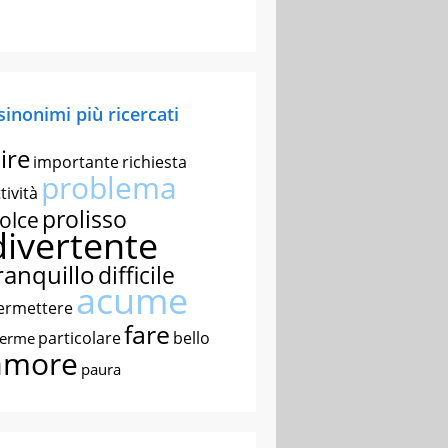
 sinonimi più ricercati
ire
importante
richiesta
problema
tività
prolisso
olce
divertente
ranquillo
difficile
acume
ermettere
fare
particolare
bello
nerme
amore
paura