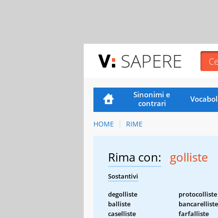
SAPERE
Sinonimi e
Vocabol
contrari
HOME
RIME
Rima con:
golliste
Sostantivi
degolliste
protocolliste
balliste
bancarelliste
caselliste
farfalliste