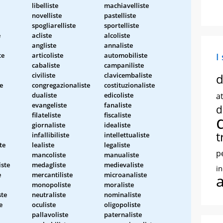
libelliste
machiavelliste
novelliste
pastelliste
spogliarelliste
sportelliste
e
acliste
alcoliste
angliste
annaliste
te
articoliste
automobiliste
I
cabaliste
campaniliste
civiliste
clavicembaliste
d
e
congregazionaliste
costituzionaliste
dualiste
edicoliste
at
evangeliste
fanaliste
d
filateliste
fiscaliste
giornaliste
idealiste
t
infallibiliste
intellettualiste
te
lealiste
legaliste
p
mancoliste
manualiste
ste
medagliste
medievaliste
i
e
mercantiliste
microanaliste
monopoliste
moraliste
ste
neutraliste
nominaliste
e
oculiste
oligopoliste
pallavoliste
paternaliste