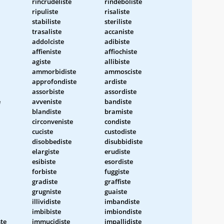
rincrudeliste
rindeboliste
ripuliste
risaliste
stabiliste
steriliste
trasaliste
accaniste
addolciste
adibiste
affieniste
affiochiste
agiste
allibiste
ammorbidiste
ammosciste
approfondiste
ardiste
assorbiste
assordiste
e
avveniste
bandiste
blandiste
bramiste
circonveniste
condiste
cuciste
custodiste
disobbediste
disubbidiste
elargiste
erudiste
esibiste
esordiste
forbiste
fuggiste
gradiste
graffiste
grugniste
guaiste
illividiste
imbandiste
imbibiste
imbiondiste
te
immucidiste
impallidiste