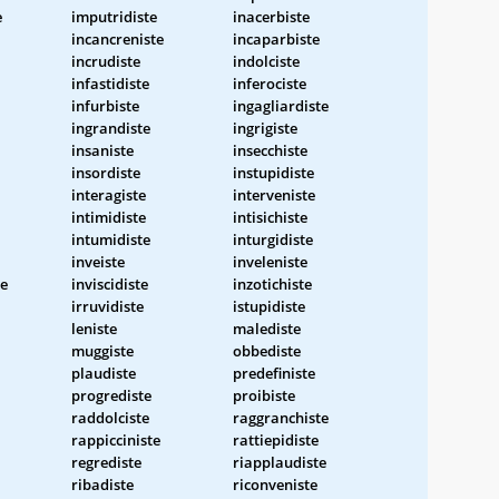
e
imputridiste
inacerbiste
incancreniste
incaparbiste
incrudiste
indolciste
infastidiste
inferociste
infurbiste
ingagliardiste
ingrandiste
ingrigiste
insaniste
insecchiste
insordiste
instupidiste
interagiste
interveniste
intimidiste
intisichiste
intumidiste
inturgidiste
inveiste
inveleniste
te
inviscidiste
inzotichiste
irruvidiste
istupidiste
leniste
malediste
muggiste
obbediste
plaudiste
predefiniste
progrediste
proibiste
raddolciste
raggranchiste
rappicciniste
rattiepidiste
regrediste
riapplaudiste
ribadiste
riconveniste