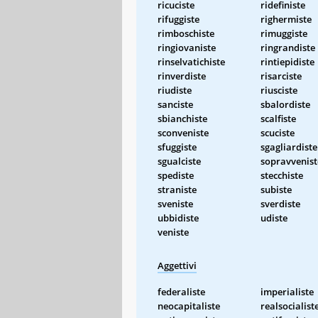
ricuciste
ridefiniste
rifuggiste
righermiste
rimboschiste
rimuggiste
ringiovaniste
ringrandiste
rinselvatichiste
rintiepidiste
rinverdiste
risarciste
riudiste
riusciste
sanciste
sbalordiste
sbianchiste
scalfiste
sconveniste
scuciste
sfuggiste
sgagliardiste
sgualciste
sopravvenist
spediste
stecchiste
straniste
subiste
sveniste
sverdiste
ubbidiste
udiste
veniste
Aggettivi
federaliste
imperialiste
neocapitaliste
realsocialist