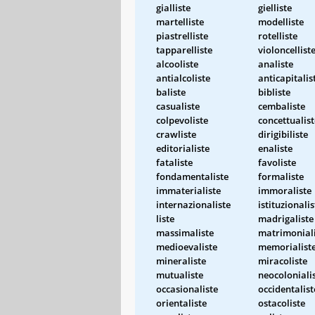
gialliste
gielliste
martelliste
modelliste
piastrelliste
rotelliste
tapparelliste
violoncellist
alcooliste
analiste
antialcoliste
anticapitalis
baliste
bibliste
casualiste
cembaliste
colpevoliste
concettualist
crawliste
dirigibiliste
editorialiste
enaliste
fataliste
favoliste
fondamentaliste
formaliste
immaterialiste
immoraliste
internazionaliste
istituzionalis
liste
madrigaliste
massimaliste
matrimoniali
medioevaliste
memorialist
mineraliste
miracoliste
mutualiste
neocoloniali
occasionaliste
occidentalist
orientaliste
ostacoliste