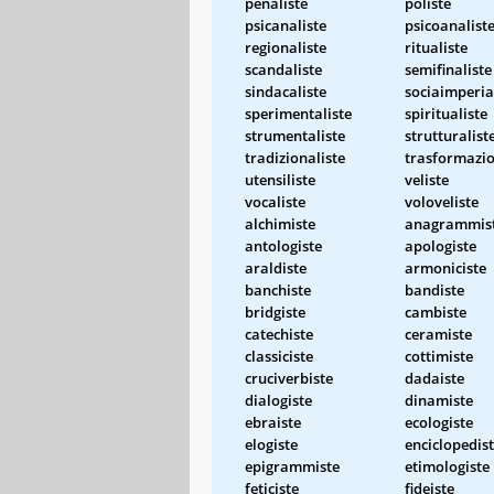
penaliste
poliste
psicanaliste
psicoanalist
regionaliste
ritualiste
scandaliste
semifinaliste
sindacaliste
sociaimperia
sperimentaliste
spiritualiste
strumentaliste
strutturalist
tradizionaliste
trasformazio
utensiliste
veliste
vocaliste
voloveliste
alchimiste
anagrammis
antologiste
apologiste
araldiste
armoniciste
banchiste
bandiste
bridgiste
cambiste
catechiste
ceramiste
classiciste
cottimiste
cruciverbiste
dadaiste
dialogiste
dinamiste
ebraiste
ecologiste
elogiste
enciclopedis
epigrammiste
etimologiste
feticiste
fideiste