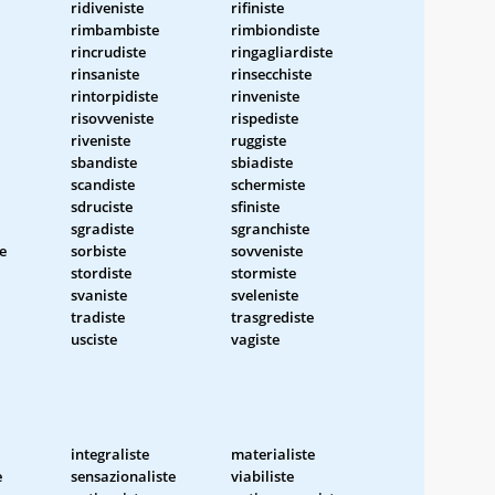
ridiveniste
rifiniste
rimbambiste
rimbiondiste
rincrudiste
ringagliardiste
rinsaniste
rinsecchiste
rintorpidiste
rinveniste
risovveniste
rispediste
riveniste
ruggiste
sbandiste
sbiadiste
scandiste
schermiste
sdruciste
sfiniste
sgradiste
sgranchiste
e
sorbiste
sovveniste
stordiste
stormiste
svaniste
sveleniste
tradiste
trasgrediste
usciste
vagiste
integraliste
materialiste
e
sensazionaliste
viabiliste