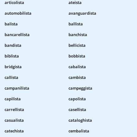
articolista
ateista
automobilista
avanguardista
balista
ballista
bancarellista
banchista
bandista
bellicista
biblista
bobbista
bridgista
cabalista
callista
cambista
campanilista
campeggista
capilista
capolista
carrellista
casellista
casualista
cataloghista
catechista
cembalista