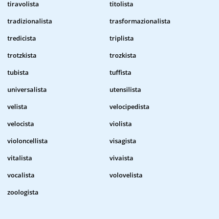
tiravolista
titolista
tradizionalista
trasformazionalista
tredicista
triplista
trotzkista
trozkista
tubista
tuffista
universalista
utensilista
velista
velocipedista
velocista
violista
violoncellista
visagista
vitalista
vivaista
vocalista
volovelista
zoologista