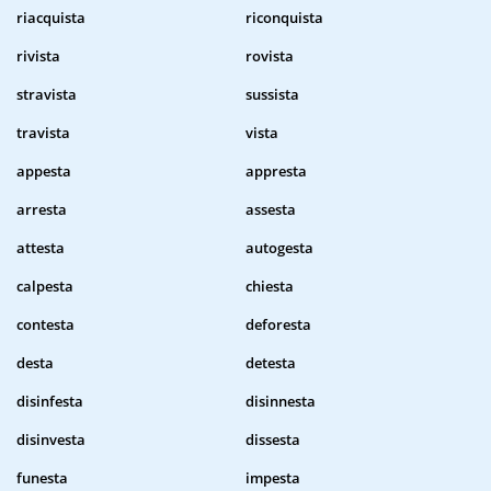
riacquista
riconquista
rivista
rovista
stravista
sussista
travista
vista
appesta
appresta
arresta
assesta
attesta
autogesta
calpesta
chiesta
contesta
deforesta
desta
detesta
disinfesta
disinnesta
disinvesta
dissesta
funesta
impesta