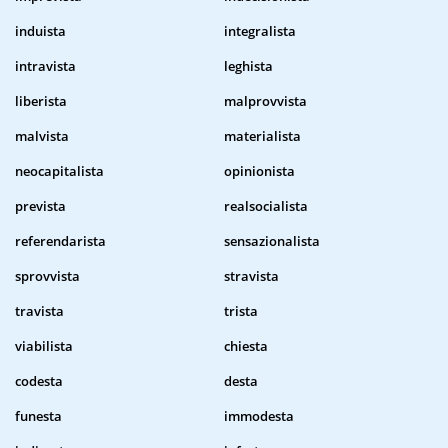
induista
integralista
intravista
leghista
liberista
malprovvista
malvista
materialista
neocapitalista
opinionista
prevista
realsocialista
referendarista
sensazionalista
sprovvista
stravista
travista
trista
viabilista
chiesta
codesta
desta
funesta
immodesta