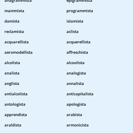
anagrammista
epigrammista
mammista
programmista
damista
islamista
reclamista
aclista
acquarellista
acquerellista
aeromodellista
affreschista
alcolista
alcoolista
analista
analogista
anglista
annalista
antialcolista
anticapitalista
antologista
apologista
apprendista
arabista
araldista
armonicista