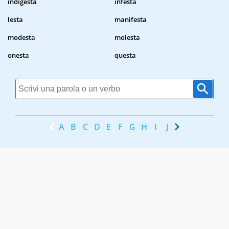
indigesta
infesta
lesta
manifesta
modesta
molesta
onesta
questa
A
B
C
D
E
F
G
H
I
J
K
L
M
N