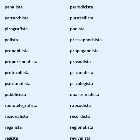
penalista
periodicista
petrarchista
piastrellista
pirografista
podista
polista
pressappochista
probabilista
propagandista
proporzionalista
prosodista
protocollista
psicanalista
psicoanalista
psicologista
pubblicista
quaresimalista
radiotelegrafista
rapsodista
razionalista
recordista
regalista
regionalista
regista
revivalista