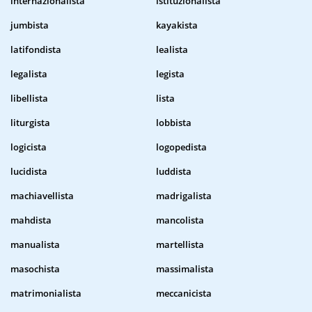
internazionalista
istituzionalista
jumbista
kayakista
latifondista
lealista
legalista
legista
libellista
lista
liturgista
lobbista
logicista
logopedista
lucidista
luddista
machiavellista
madrigalista
mahdista
mancolista
manualista
martellista
masochista
massimalista
matrimonialista
meccanicista