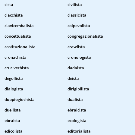
cista
civilista
clacchista
classicista
clavicembalista
colpevolista
concettualista
congregazionalista
costituzionalista
crawlista
cronachista
cronologista
cruciverbista
dadaista
degollista
deista
dialogista
dirigibilista
doppiogiochista
dualista
duellista
ebraicista
ebraista
ecologista
edicolista
editorialista