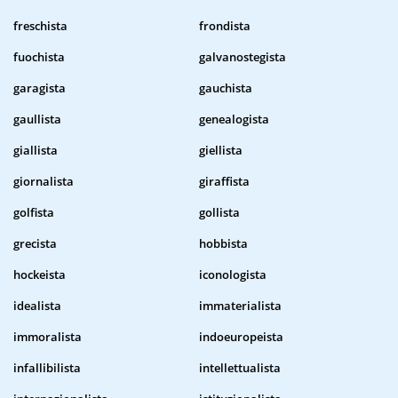
freschista
frondista
fuochista
galvanostegista
garagista
gauchista
gaullista
genealogista
giallista
giellista
giornalista
giraffista
golfista
gollista
grecista
hobbista
hockeista
iconologista
idealista
immaterialista
immoralista
indoeuropeista
infallibilista
intellettualista