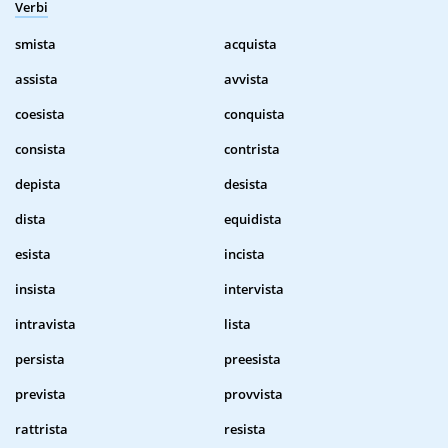
Verbi
smista
acquista
assista
avvista
coesista
conquista
consista
contrista
depista
desista
dista
equidista
esista
incista
insista
intervista
intravista
lista
persista
preesista
prevista
provvista
rattrista
resista