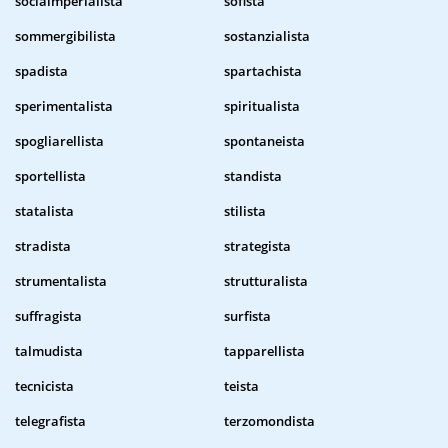
sociaimperialista
sofista
sommergibilista
sostanzialista
spadista
spartachista
sperimentalista
spiritualista
spogliarellista
spontaneista
sportellista
standista
statalista
stilista
stradista
strategista
strumentalista
strutturalista
suffragista
surfista
talmudista
tapparellista
tecnicista
teista
telegrafista
terzomondista