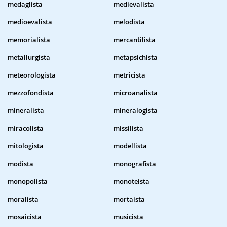
medaglista
medievalista
medioevalista
melodista
memorialista
mercantilista
metallurgista
metapsichista
meteorologista
metricista
mezzofondista
microanalista
mineralista
mineralogista
miracolista
missilista
mitologista
modellista
modista
monografista
monopolista
monoteista
moralista
mortaista
mosaicista
musicista