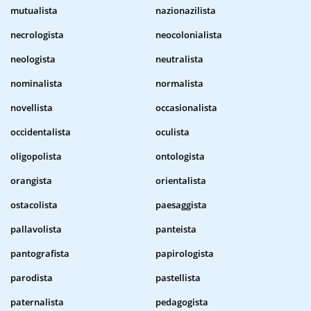
mutualista
nazionazilista
necrologista
neocolonialista
neologista
neutralista
nominalista
normalista
novellista
occasionalista
occidentalista
oculista
oligopolista
ontologista
orangista
orientalista
ostacolista
paesaggista
pallavolista
panteista
pantografista
papirologista
parodista
pastellista
paternalista
pedagogista