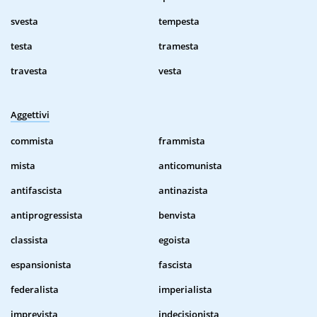
svesta
tempesta
testa
tramesta
travesta
vesta
Aggettivi
commista
frammista
mista
anticomunista
antifascista
antinazista
antiprogressista
benvista
classista
egoista
espansionista
fascista
federalista
imperialista
imprevista
indecisionista