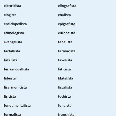
elettricista
eliografista
elogista
enalista
enciclopedista
epigrafista
etimologista
europeista
evangelista
fanalista
farfallista
farmacista
fatalista
favolista
ferromodellista
feticista
fideista
filatelista
fisarmonicista
fiscalista
fisicista
fochista
fondamentalista
fondista
formalista
franchista