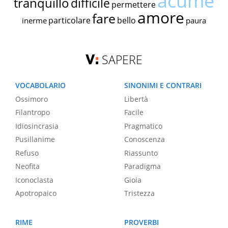
acume
tranquillo
difficile
permettere
amore
fare
particolare
bello
inerme
paura
SAPERE
VOCABOLARIO
SINONIMI E CONTRARI
Ossimoro
Libertà
Filantropo
Facile
Idiosincrasia
Pragmatico
Pusillanime
Conoscenza
Refuso
Riassunto
Neofita
Paradigma
Iconoclasta
Gioia
Apotropaico
Tristezza
RIME
PROVERBI