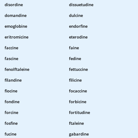
disordine
dissuetudine
domandine
dulcine
emoglobine
endorfine
eritromicine
eterodine
faccine
faine
fascine
fedine
fenolftaleine
fettuccine
filandine
filicine
fiocine
focaccine
fondine
forbicine
forcine
fortitudine
fosfine
ftaleine
fucine
gabardine