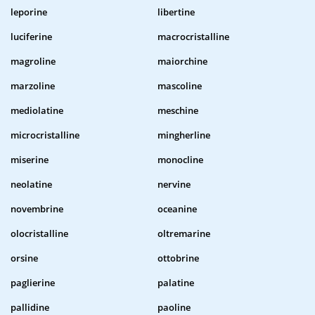
leporine
libertine
luciferine
macrocristalline
magroline
maiorchine
marzoline
mascoline
mediolatine
meschine
microcristalline
mingherline
miserine
monocline
neolatine
nervine
novembrine
oceanine
olocristalline
oltremarine
orsine
ottobrine
paglierine
palatine
pallidine
paoline