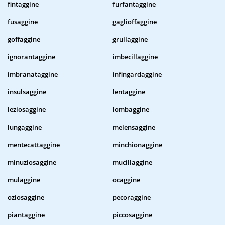
fintaggine
furfantaggine
fusaggine
gaglioffaggine
goffaggine
grullaggine
ignorantaggine
imbecillaggine
imbranataggine
infingardaggine
insulsaggine
lentaggine
leziosaggine
lombaggine
lungaggine
melensaggine
mentecattaggine
minchionaggine
minuziosaggine
mucillaggine
mulaggine
ocaggine
oziosaggine
pecoraggine
piantaggine
piccosaggine