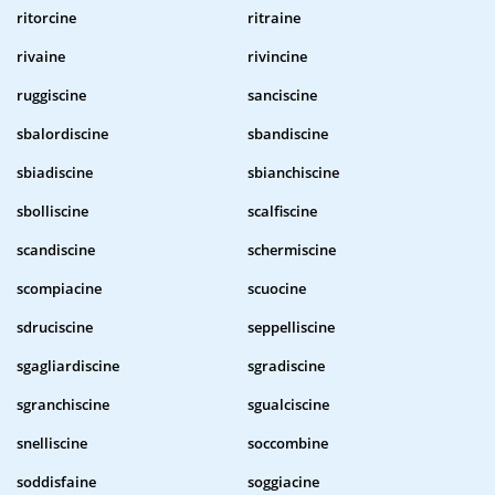
ritorcine
ritraine
rivaine
rivincine
ruggiscine
sanciscine
sbalordiscine
sbandiscine
sbiadiscine
sbianchiscine
sbolliscine
scalfiscine
scandiscine
schermiscine
scompiacine
scuocine
sdruciscine
seppelliscine
sgagliardiscine
sgradiscine
sgranchiscine
sgualciscine
snelliscine
soccombine
soddisfaine
soggiacine