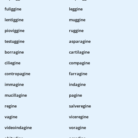
fuliggine
leggine
lentiggine
muggine
pioviggine
ruggine
testuggine
asparagine
borragine
cartilagine
ciliegine
compagine
contropagine
farragine
immagine
indagine
mucillagine
pagine
regine
salveregine
vagine
viceregine
videoindagine
voragine