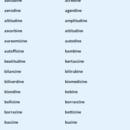
abitudine
acredine
aerodine
agendine
altitudine
amplitudine
ascorbine
attitudine
aureomicine
autodine
autofficine
bambine
beatitudine
bertuccine
bilancine
bilirubine
biliverdine
biomedicine
biondine
bobine
bollicine
borraccine
borracine
botticine
buccine
bucine