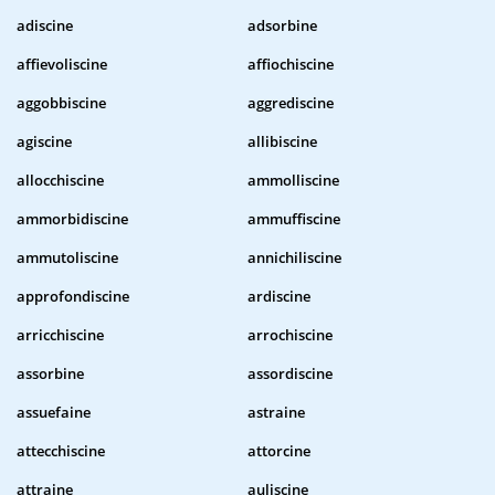
adiscine
adsorbine
affievoliscine
affiochiscine
aggobbiscine
aggrediscine
agiscine
allibiscine
allocchiscine
ammolliscine
ammorbidiscine
ammuffiscine
ammutoliscine
annichiliscine
approfondiscine
ardiscine
arricchiscine
arrochiscine
assorbine
assordiscine
assuefaine
astraine
attecchiscine
attorcine
attraine
auliscine