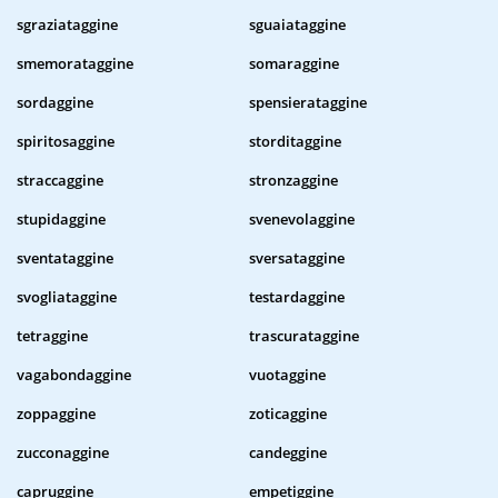
sgraziataggine
sguaiataggine
smemorataggine
somaraggine
sordaggine
spensierataggine
spiritosaggine
storditaggine
straccaggine
stronzaggine
stupidaggine
svenevolaggine
sventataggine
sversataggine
svogliataggine
testardaggine
tetraggine
trascurataggine
vagabondaggine
vuotaggine
zoppaggine
zoticaggine
zucconaggine
candeggine
capruggine
empetiggine