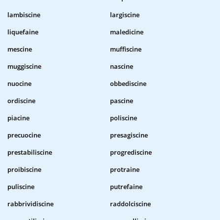
lambiscine
largiscine
liquefaine
maledicine
mescine
muffiscine
muggiscine
nascine
nuocine
obbediscine
ordiscine
pascine
piacine
poliscine
precuocine
presagiscine
prestabiliscine
progrediscine
proibiscine
protraine
puliscine
putrefaine
rabbrividiscine
raddolciscine