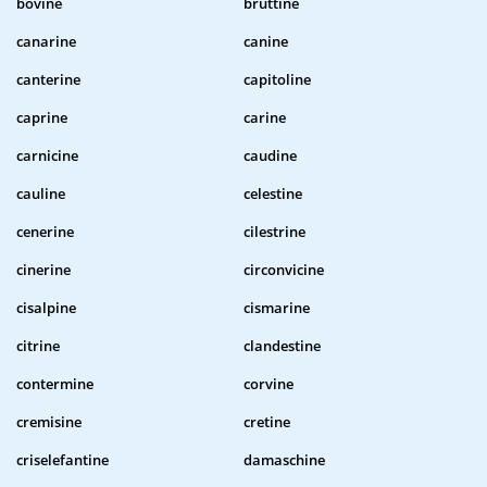
bovine
bruttine
canarine
canine
canterine
capitoline
caprine
carine
carnicine
caudine
cauline
celestine
cenerine
cilestrine
cinerine
circonvicine
cisalpine
cismarine
citrine
clandestine
contermine
corvine
cremisine
cretine
criselefantine
damaschine