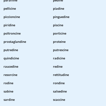
paraffine
pedine
pellicine
piadine
piccioncine
pinguedine
piridine
piscine
poltroncine
porticine
prostaglandine
proteine
putredine
putrescine
quindicine
radicine
raucedine
redine
resorcine
rettitudine
rodine
rondine
sabine
salsedine
sardine
scaccine