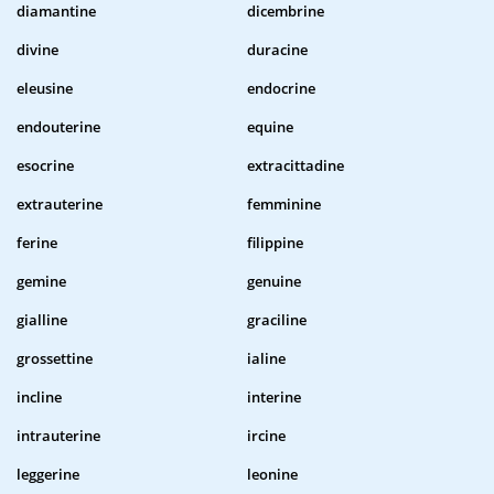
diamantine
dicembrine
divine
duracine
eleusine
endocrine
endouterine
equine
esocrine
extracittadine
extrauterine
femminine
ferine
filippine
gemine
genuine
gialline
graciline
grossettine
ialine
incline
interine
intrauterine
ircine
leggerine
leonine