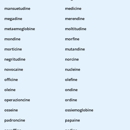
mansuetudine
medicine
megadine
merendine
metaemoglobine
moltitudine
mondine
morfine
morticine
mutandine
negritudine
norcine
novocaine
nucleine
officine
olefine
oleine
ondine
operazioncine
ordine
osseine
ossiemoglobine
padroncine
papaine