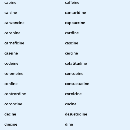
cabine
caffeine
calcine
cantaridine
canzoncine
cappuccine
carabine
cardine
carneficine
cascine
caseine
cercine
codeine
colatitudine
colombine
concubine
confine
consuetudine
contrordine
cornicine
coroncine
cucine
decine
desuetudine
diecine
dine