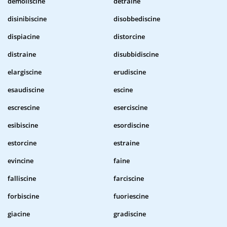
demoliscine
detraine
disinibiscine
disobbediscine
dispiacine
distorcine
distraine
disubbidiscine
elargiscine
erudiscine
esaudiscine
escine
escrescine
eserciscine
esibiscine
esordiscine
estorcine
estraine
evincine
faine
falliscine
farciscine
forbiscine
fuoriescine
giacine
gradiscine