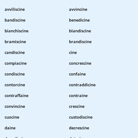
avviliscine
avvincine
bandiscine
benedicine
bianchiscine
blandiscine
bramiscine
brandiscine
candiscine
cine
compiacine
concrescine
condiscine
confaine
contorcine
contraddicine
contraffaine
contraine
convincine
crescine
cuocine
custodiscine
daine
decrescine