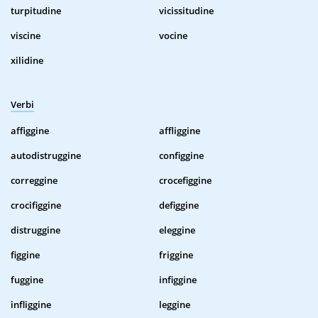
turpitudine
vicissitudine
viscine
vocine
xilidine
Verbi
affiggine
affliggine
autodistruggine
configgine
correggine
crocefiggine
crocifiggine
defiggine
distruggine
eleggine
figgine
friggine
fuggine
infiggine
infliggine
leggine