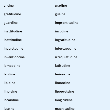
glicine
gradine
gratitudine
guaine
guardine
improntitudine
inattitudine
incudine
inettitudine
ingratitudine
inquietudine
intercapedine
invenzioncine
irrequietudine
lampadine
latitudine
lendine
lezioncine
libidine
limoncine
linoleine
lipoproteine
locandine
longitudine
luteine
magnitudine