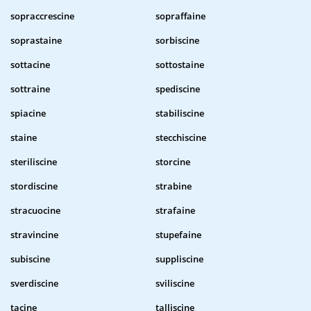
sopraccrescine
sopraffaine
soprastaine
sorbiscine
sottacine
sottostaine
sottraine
spediscine
spiacine
stabiliscine
staine
stecchiscine
steriliscine
storcine
stordiscine
strabine
stracuocine
strafaine
stravincine
stupefaine
subiscine
suppliscine
sverdiscine
sviliscine
tacine
talliscine