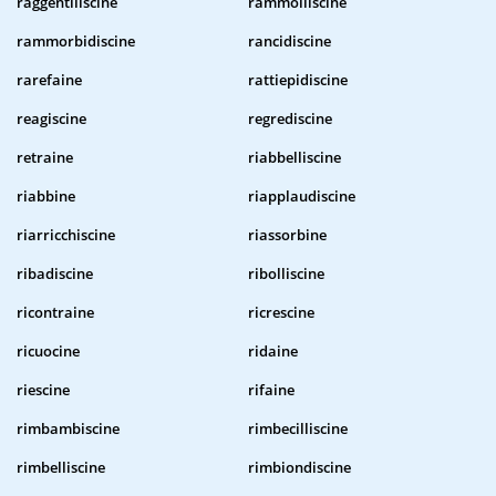
raggentiliscine
rammolliscine
rammorbidiscine
rancidiscine
rarefaine
rattiepidiscine
reagiscine
regrediscine
retraine
riabbelliscine
riabbine
riapplaudiscine
riarricchiscine
riassorbine
ribadiscine
ribolliscine
ricontraine
ricrescine
ricuocine
ridaine
riescine
rifaine
rimbambiscine
rimbecilliscine
rimbelliscine
rimbiondiscine