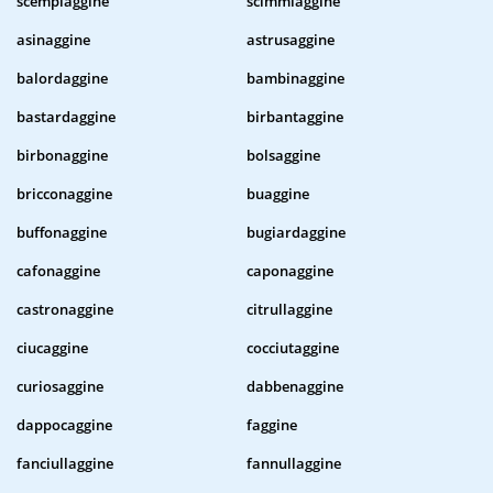
scempiaggine
scimmiaggine
asinaggine
astrusaggine
balordaggine
bambinaggine
bastardaggine
birbantaggine
birbonaggine
bolsaggine
bricconaggine
buaggine
buffonaggine
bugiardaggine
cafonaggine
caponaggine
castronaggine
citrullaggine
ciucaggine
cocciutaggine
curiosaggine
dabbenaggine
dappocaggine
faggine
fanciullaggine
fannullaggine