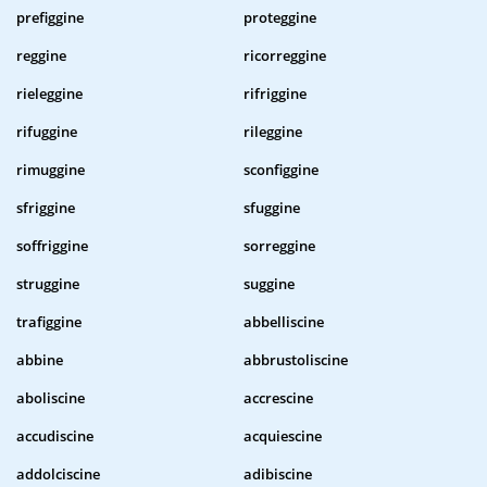
prefiggine
proteggine
reggine
ricorreggine
rieleggine
rifriggine
rifuggine
rileggine
rimuggine
sconfiggine
sfriggine
sfuggine
soffriggine
sorreggine
struggine
suggine
trafiggine
abbelliscine
abbine
abbrustoliscine
aboliscine
accrescine
accudiscine
acquiescine
addolciscine
adibiscine