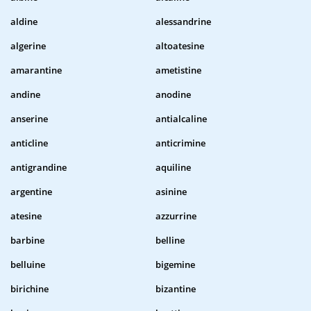
aldine
alessandrine
algerine
altoatesine
amarantine
ametistine
andine
anodine
anserine
antialcaline
anticline
anticrimine
antigrandine
aquiline
argentine
asinine
atesine
azzurrine
barbine
belline
belluine
bigemine
birichine
bizantine