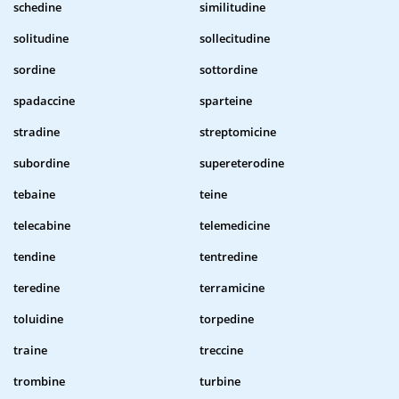
schedine
similitudine
solitudine
sollecitudine
sordine
sottordine
spadaccine
sparteine
stradine
streptomicine
subordine
supereterodine
tebaine
teine
telecabine
telemedicine
tendine
tentredine
teredine
terramicine
toluidine
torpedine
traine
treccine
trombine
turbine