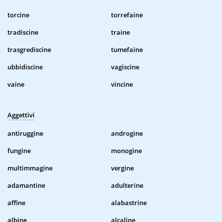
torcine
torrefaine
tradiscine
traine
trasgrediscine
tumefaine
ubbidiscine
vagiscine
vaine
vincine
Aggettivi
antiruggine
androgine
fungine
monogine
multimmagine
vergine
adamantine
adulterine
affine
alabastrine
albine
alcaline