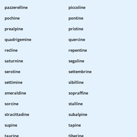
pazzerelline
piccoline
pochine
pontine
prealpine
pristine
quadrigemine
quercine
recline
repentine
saturnine
segaline
serotine
settembrine
settimine
sibilline
smeraldine
sopraffine
sorcine
stalline
stracittadine
subalpine
supine
tapine
taurine
tiberine