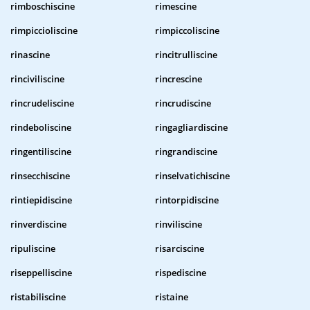
rimboschiscine
rimescine
rimpiccioliscine
rimpiccoliscine
rinascine
rincitrulliscine
rinciviliscine
rincrescine
rincrudeliscine
rincrudiscine
rindeboliscine
ringagliardiscine
ringentiliscine
ringrandiscine
rinsecchiscine
rinselvatichiscine
rintiepidiscine
rintorpidiscine
rinverdiscine
rinviliscine
ripuliscine
risarciscine
riseppelliscine
rispediscine
ristabiliscine
ristaine