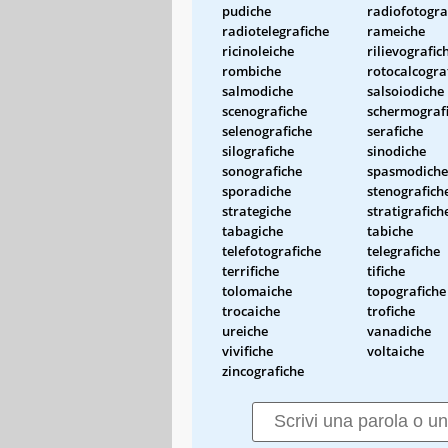
pudiche
radiofotogra
radiotelegrafiche
rameiche
ricinoleiche
rilievografic
rombiche
rotocalcogra
salmodiche
salsoiodiche
scenografiche
schermograf
selenografiche
serafiche
silografiche
sinodiche
sonografiche
spasmodiche
sporadiche
stenografich
strategiche
stratigrafich
tabagiche
tabiche
telefotografiche
telegrafiche
terrifiche
tifiche
tolomaiche
topografiche
trocaiche
trofiche
ureiche
vanadiche
vivifiche
voltaiche
zincografiche