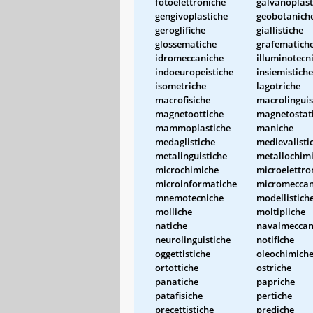
fotoelettroniche
galvanoplast
gengivoplastiche
geobotanich
geroglifiche
giallistiche
glossematiche
grafematich
idromeccaniche
illuminotecn
indoeuropeistiche
insiemistiche
isometriche
lagotriche
macrofisiche
macrolinguis
magnetoottiche
magnetostat
mammoplastiche
maniche
medaglistiche
medievalisti
metalinguistiche
metallochim
microchimiche
microelettro
microinformatiche
micromeccan
mnemotecniche
modellistich
molliche
moltipliche
natiche
navalmeccan
neurolinguistiche
notifiche
oggettistiche
oleochimich
ortottiche
ostriche
panatiche
papriche
patafisiche
pertiche
precettistiche
prediche