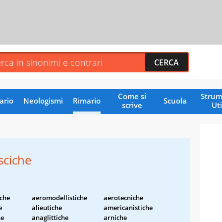
Come si
Strum
ario
Neologismi
Rimario
Scuola
scrive
Uti
sciche
che
aeromodellistiche
aerotecniche
e
alieutiche
americanistiche
he
anaglittiche
arniche