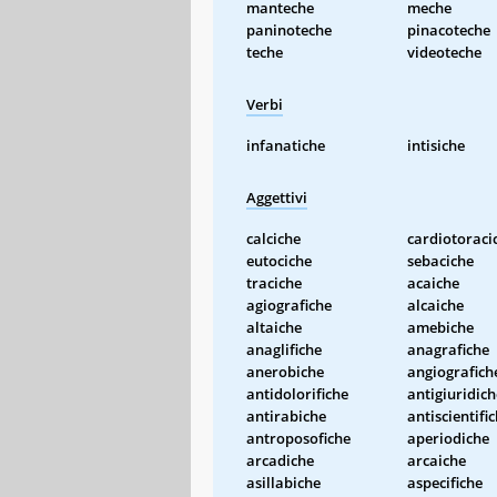
manteche
meche
paninoteche
pinacoteche
teche
videoteche
Verbi
infanatiche
intisiche
Aggettivi
calciche
cardiotoraci
eutociche
sebaciche
traciche
acaiche
agiografiche
alcaiche
altaiche
amebiche
anaglifiche
anagrafiche
anerobiche
angiografich
antidolorifiche
antigiuridich
antirabiche
antiscientifi
antroposofiche
aperiodiche
arcadiche
arcaiche
asillabiche
aspecifiche