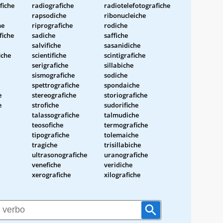
fiche
radiografiche
radiotelefotografiche
rapsodiche
ribonucleiche
he
riprografiche
rodiche
fiche
sadiche
saffiche
salvifiche
sasanidiche
iche
scientifiche
scintigrafiche
serigrafiche
sillabiche
sismografiche
sodiche
spettrografiche
spondaiche
e
stereografiche
storiografiche
e
strofiche
sudorifiche
talassografiche
talmudiche
teosofiche
termografiche
tipografiche
tolemaiche
tragiche
trisillabiche
ultrasonografiche
uranografiche
venefiche
veridiche
xerografiche
xilografiche