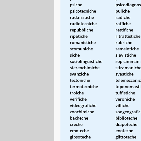
psiche
psicodiagnos
psicotecniche
puliche
radaristiche
radiche
radiotecniche
raffiche
repubbliche
rettifiche
ripatiche
ritrattistiche
romanistiche
rubriche
scomuniche
semeiotiche
siche
slavistiche
sociolinguistiche
soprammani
stereochimiche
stiramanich
svanziche
svastiche
tectoniche
telemeccani
termotecniche
toponomasti
troiche
tuffistiche
verifiche
veroniche
videografiche
villiche
zoochimiche
zoogeografic
bacheche
biblioteche
creche
diapoteche
emoteche
enoteche
gipsoteche
glittoteche