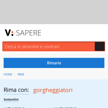
SAPERE
HOME
RIME
Rima con:
gorgheggiatori
Sostantivi