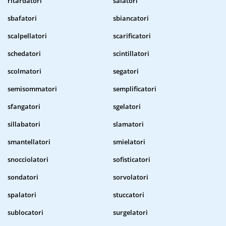
ritardatori
salatori
sbafatori
sbiancatori
scalpellatori
scarificatori
schedatori
scintillatori
scolmatori
segatori
semisommatori
semplificatori
sfangatori
sgelatori
sillabatori
slamatori
smantellatori
smielatori
snocciolatori
sofisticatori
sondatori
sorvolatori
spalatori
stuccatori
sublocatori
surgelatori