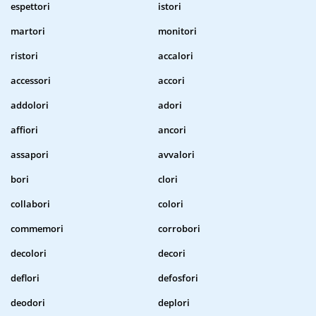
espettori
istori
martori
monitori
ristori
accalori
accessori
accori
addolori
adori
affiori
ancori
assapori
avvalori
bori
clori
collabori
colori
commemori
corrobori
decolori
decori
deflori
defosfori
deodori
deplori