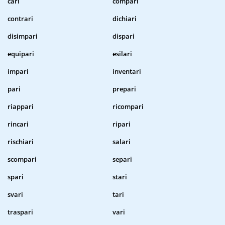
cari
compari
contrari
dichiari
disimpari
dispari
equipari
esilari
impari
inventari
pari
prepari
riappari
ricompari
rincari
ripari
rischiari
salari
scompari
separi
spari
stari
svari
tari
traspari
vari