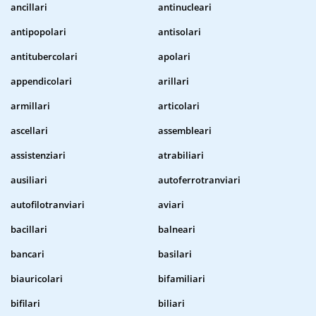
ancillari
antinucleari
antipopolari
antisolari
antitubercolari
apolari
appendicolari
arillari
armillari
articolari
ascellari
assembleari
assistenziari
atrabiliari
ausiliari
autoferrotranviari
autofilotranviari
aviari
bacillari
balneari
bancari
basilari
biauricolari
bifamiliari
bifilari
biliari