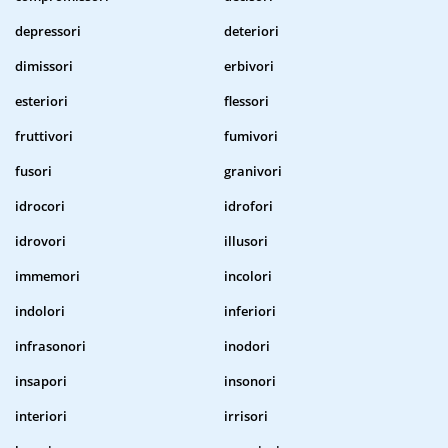
depressori
deteriori
dimissori
erbivori
esteriori
flessori
fruttivori
fumivori
fusori
granivori
idrocori
idrofori
idrovori
illusori
immemori
incolori
indolori
inferiori
infrasonori
inodori
insapori
insonori
interiori
irrisori