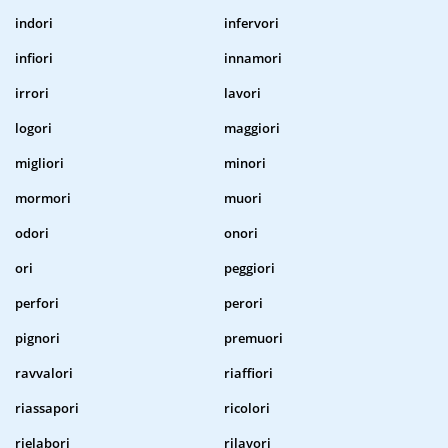
indori
infervori
infiori
innamori
irrori
lavori
logori
maggiori
migliori
minori
mormori
muori
odori
onori
ori
peggiori
perfori
perori
pignori
premuori
ravvalori
riaffiori
riassapori
ricolori
rielabori
rilavori