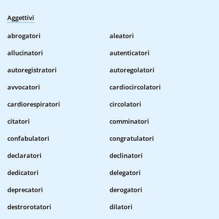
Aggettivi
abrogatori
aleatori
allucinatori
autenticatori
autoregistratori
autoregolatori
avvocatori
cardiocircolatori
cardiorespiratori
circolatori
citatori
comminatori
confabulatori
congratulatori
declaratori
declinatori
dedicatori
delegatori
deprecatori
derogatori
destrorotatori
dilatori