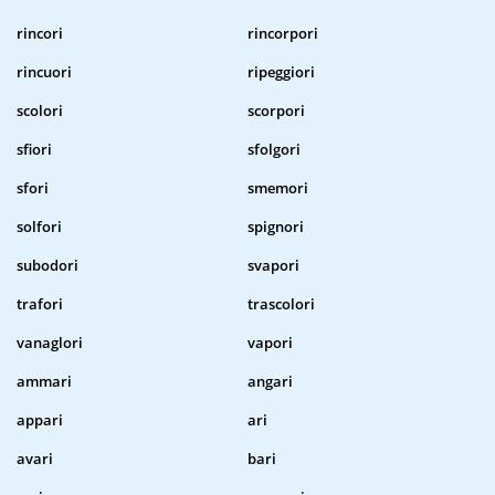
rincori
rincorpori
rincuori
ripeggiori
scolori
scorpori
sfiori
sfolgori
sfori
smemori
solfori
spignori
subodori
svapori
trafori
trascolori
vanaglori
vapori
ammari
angari
appari
ari
avari
bari