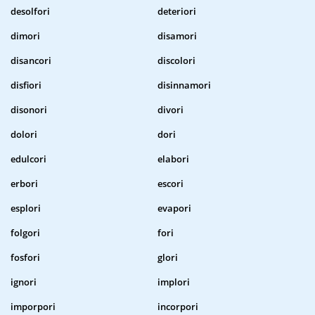
desolfori
deteriori
dimori
disamori
disancori
discolori
disfiori
disinnamori
disonori
divori
dolori
dori
edulcori
elabori
erbori
escori
esplori
evapori
folgori
fori
fosfori
glori
ignori
implori
imporpori
incorpori