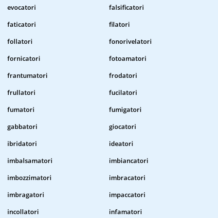
evocatori
falsificatori
faticatori
filatori
follatori
fonorivelatori
fornicatori
fotoamatori
frantumatori
frodatori
frullatori
fucilatori
fumatori
fumigatori
gabbatori
giocatori
ibridatori
ideatori
imbalsamatori
imbiancatori
imbozzimatori
imbracatori
imbragatori
impaccatori
incollatori
infamatori