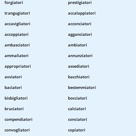
forgiatori
prestigiatori
trangugiatori
accalappiatori
accavigliatori
acconciatori
accoppiatori
agganciatori
ambasciatori
ambiatori
ammaliatori
annunziatori
appropriatori
assediatori
avviatori
bacchiatori
baciatori
bestemmiatori
bisbigliatori
bocciatori
bruciatori
calciatori
compendiatori
conciatori
convogliatori
copiatori