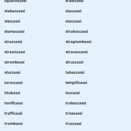
squalificassi
sradicassi
stabaccassi
staccassi
steccassi
stoccassi
stomacassi
straboccassi
straccassi
strapiombassi
strascicassi
stravaccassi
strombassi
struccassi
stuccassi
tabaccassi
taroccassi
tempificassi
titubassi
toccassi
tonificassi
traboccassi
trafficassi
trisecassi
trombassi
truccassi