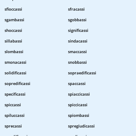
sfioccassi
sfracassi
sgambassi
sgobbassi
shoccassi
significassi
sillabassi
sindacassi
slombassi
smaccassi
smonacassi
snobbassi
solidificassi
sopraedificassi
sopredificassi
spaccassi
specificassi
spiaccicassi
spiccassi
spiccicassi
spiluccassi
spiombassi
sprecassi
spregiudicassi