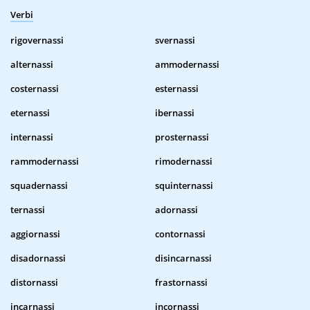
Verbi
rigovernassi
svernassi
alternassi
ammodernassi
costernassi
esternassi
eternassi
ibernassi
internassi
prosternassi
rammodernassi
rimodernassi
squadernassi
squinternassi
ternassi
adornassi
aggiornassi
contornassi
disadornassi
disincarnassi
distornassi
frastornassi
incarnassi
incornassi