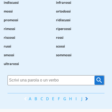
indiscussi
infrarossi
mossi
ortodossi
promossi
ridiscussi
rimossi
ripercossi
riscossi
rossi
russi
scossi
smossi
sommossi
ultrarossi
A
B
C
D
E
F
G
H
I
J
K
L
M
N