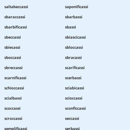
saltabeccassi
saponificassi
sbaraccassi
sbarbassi
sbarbificassi
sbassi
sbeccassi
sbiascicassi
sbiecassi
sbloccassi
sboccassi
sbracassi
sbreccassi
scarificassi
scarnificassi
scerbassi
schioccassi
sciabicassi
scialbassi
scioccassi
scoccassi
sconficcassi
scroccassi
seccassi
semplificassi
serbassi