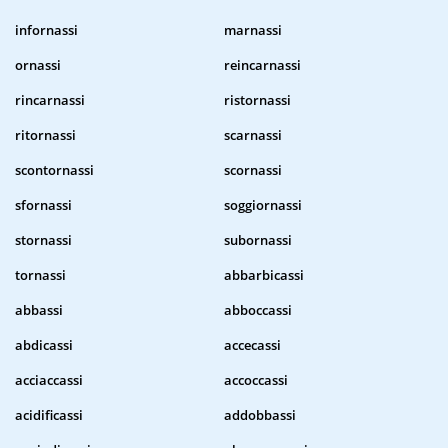
infornassi
marnassi
ornassi
reincarnassi
rincarnassi
ristornassi
ritornassi
scarnassi
scontornassi
scornassi
sfornassi
soggiornassi
stornassi
subornassi
tornassi
abbarbicassi
abbassi
abboccassi
abdicassi
accecassi
acciaccassi
accoccassi
acidificassi
addobbassi