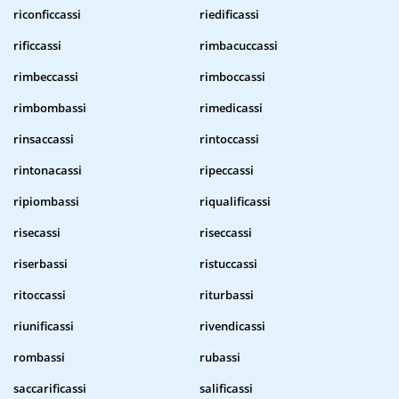
riconficcassi
riedificassi
rificcassi
rimbacuccassi
rimbeccassi
rimboccassi
rimbombassi
rimedicassi
rinsaccassi
rintoccassi
rintonacassi
ripeccassi
ripiombassi
riqualificassi
risecassi
riseccassi
riserbassi
ristuccassi
ritoccassi
riturbassi
riunificassi
rivendicassi
rombassi
rubassi
saccarificassi
salificassi