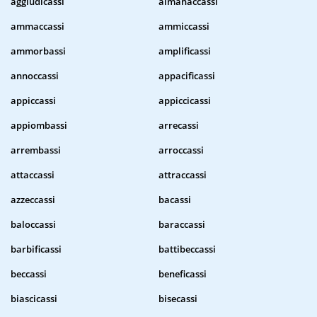
aggiudicassi
almanaccassi
ammaccassi
ammiccassi
ammorbassi
amplificassi
annoccassi
appacificassi
appiccassi
appiccicassi
appiombassi
arrecassi
arrembassi
arroccassi
attaccassi
attraccassi
azzeccassi
bacassi
baloccassi
baraccassi
barbificassi
battibeccassi
beccassi
beneficassi
biascicassi
bisecassi