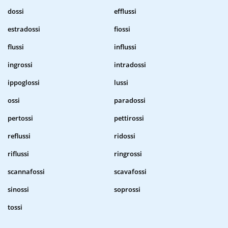
dossi
efflussi
estradossi
fiossi
flussi
influssi
ingrossi
intradossi
ippoglossi
lussi
ossi
paradossi
pertossi
pettirossi
reflussi
ridossi
riflussi
ringrossi
scannafossi
scavafossi
sinossi
soprossi
tossi