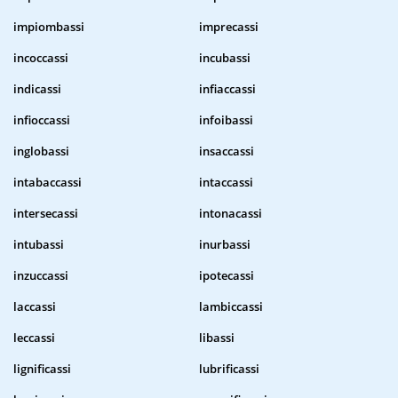
impiombassi
imprecassi
incoccassi
incubassi
indicassi
infiaccassi
infioccassi
infoibassi
inglobassi
insaccassi
intabaccassi
intaccassi
intersecassi
intonacassi
intubassi
inurbassi
inzuccassi
ipotecassi
laccassi
lambiccassi
leccassi
libassi
lignificassi
lubrificassi