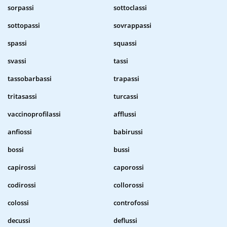
sorpassi
sottoclassi
sottopassi
sovrappassi
spassi
squassi
svassi
tassi
tassobarbassi
trapassi
tritasassi
turcassi
vaccinoprofilassi
afflussi
anfiossi
babirussi
bossi
bussi
capirossi
caporossi
codirossi
collorossi
colossi
controfossi
decussi
deflussi