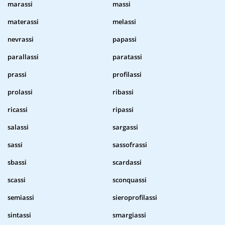
marassi
massi
materassi
melassi
nevrassi
papassi
parallassi
paratassi
prassi
profilassi
prolassi
ribassi
ricassi
ripassi
salassi
sargassi
sassi
sassofrassi
sbassi
scardassi
scassi
sconquassi
semiassi
sieroprofilassi
sintassi
smargiassi