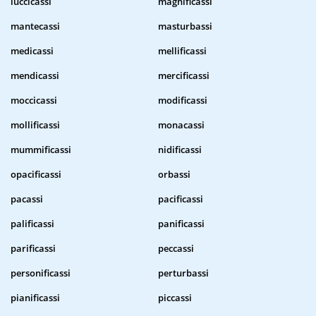
luccicassi
magnificassi
mantecassi
masturbassi
medicassi
mellificassi
mendicassi
mercificassi
moccicassi
modificassi
mollificassi
monacassi
mummificassi
nidificassi
opacificassi
orbassi
pacassi
pacificassi
palificassi
panificassi
parificassi
peccassi
personificassi
perturbassi
pianificassi
piccassi