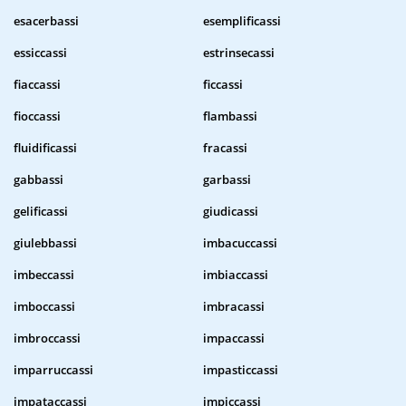
esacerbassi
esemplificassi
essiccassi
estrinsecassi
fiaccassi
ficcassi
fioccassi
flambassi
fluidificassi
fracassi
gabbassi
garbassi
gelificassi
giudicassi
giulebbassi
imbacuccassi
imbeccassi
imbiaccassi
imboccassi
imbracassi
imbroccassi
impaccassi
imparruccassi
impasticcassi
impataccassi
impiccassi