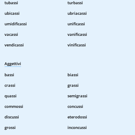
tubassi
turbassi
ubicassi
ubriacassi
umidificassi
unificassi
vacassi
vanificassi
vendicassi
vinificassi
Aggettivi
bassi
biassi
crassi
grassi
quassi
semigrassi
commossi
concussi
discussi
eterodossi
grossi
inconcussi