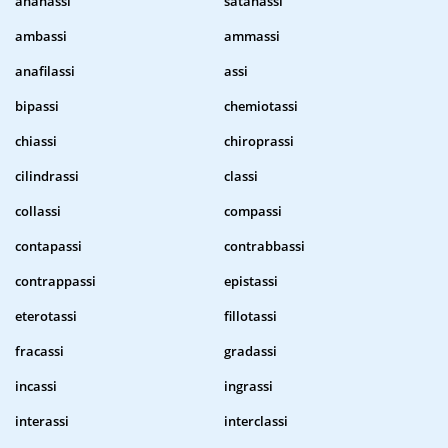
ananassi
satanassi
ambassi
ammassi
anafilassi
assi
bipassi
chemiotassi
chiassi
chiroprassi
cilindrassi
classi
collassi
compassi
contapassi
contrabbassi
contrappassi
epistassi
eterotassi
fillotassi
fracassi
gradassi
incassi
ingrassi
interassi
interclassi