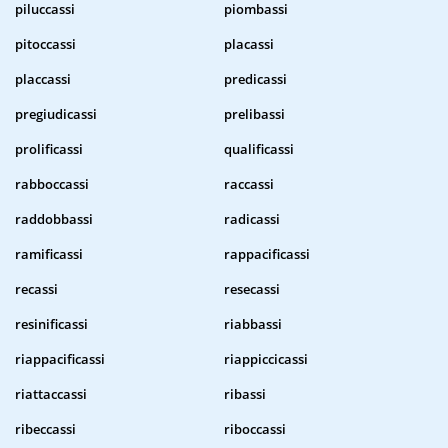
piluccassi
piombassi
pitoccassi
placassi
placcassi
predicassi
pregiudicassi
prelibassi
prolificassi
qualificassi
rabboccassi
raccassi
raddobbassi
radicassi
ramificassi
rappacificassi
recassi
resecassi
resinificassi
riabbassi
riappacificassi
riappiccicassi
riattaccassi
ribassi
ribeccassi
riboccassi