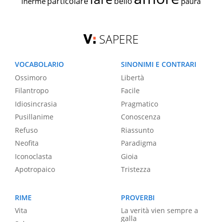
particolare
bello
inerme
paura
SAPERE
VOCABOLARIO
SINONIMI E CONTRARI
Ossimoro
Libertà
Filantropo
Facile
Idiosincrasia
Pragmatico
Pusillanime
Conoscenza
Refuso
Riassunto
Neofita
Paradigma
Iconoclasta
Gioia
Apotropaico
Tristezza
RIME
PROVERBI
Vita
La verità vien sempre a
galla