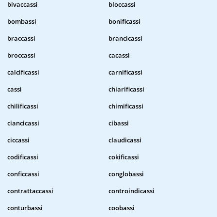
bivaccassi
bloccassi
bombassi
bonificassi
braccassi
brancicassi
broccassi
cacassi
calcificassi
carnificassi
cassi
chiarificassi
chilificassi
chimificassi
ciancicassi
cibassi
ciccassi
claudicassi
codificassi
cokificassi
conficcassi
conglobassi
contrattaccassi
controindicassi
conturbassi
coobassi