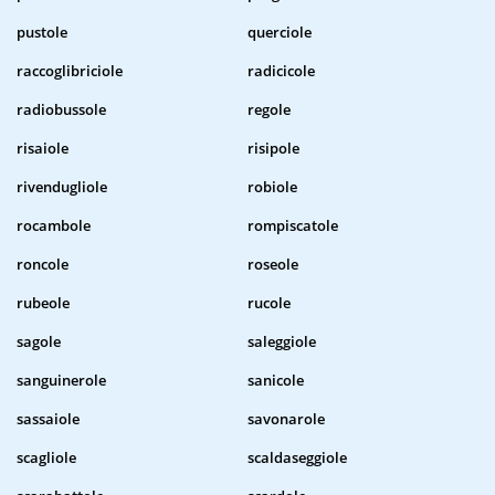
pustole
querciole
raccoglibriciole
radicicole
radiobussole
regole
risaiole
risipole
rivendugliole
robiole
rocambole
rompiscatole
roncole
roseole
rubeole
rucole
sagole
saleggiole
sanguinerole
sanicole
sassaiole
savonarole
scagliole
scaldaseggiole