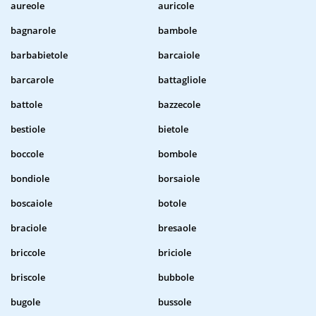
aureole
auricole
bagnarole
bambole
barbabietole
barcaiole
barcarole
battagliole
battole
bazzecole
bestiole
bietole
boccole
bombole
bondiole
borsaiole
boscaiole
botole
braciole
bresaole
briccole
briciole
briscole
bubbole
bugole
bussole