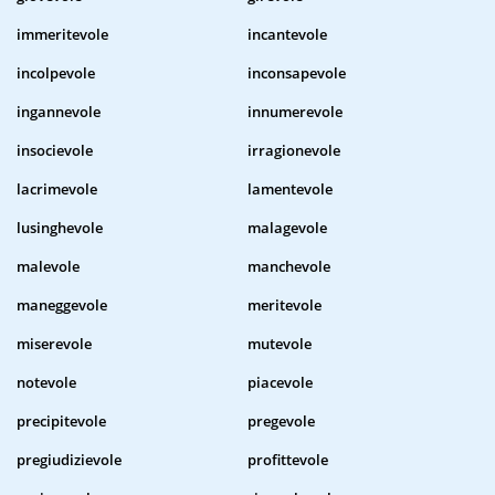
immeritevole
incantevole
incolpevole
inconsapevole
ingannevole
innumerevole
insocievole
irragionevole
lacrimevole
lamentevole
lusinghevole
malagevole
malevole
manchevole
maneggevole
meritevole
miserevole
mutevole
notevole
piacevole
precipitevole
pregevole
pregiudizievole
profittevole