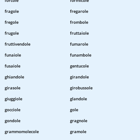
forcole
formicole
fragole
fregarole
fregole
frombole
frugole
fruttaiole
fruttivendole
fumarole
funaiole
funambole
fusaiole
gentucole
ghiandole
girandole
girasole
girobussole
giuggiole
glandole
gocciole
gole
gondole
gragnole
grammomolecole
gramole