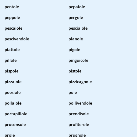
pentole
pepaiole
peppole
pergole
pescaiole
pesciaiole
pescivendole
pianole
piattole
pigole
pillole
pinguicole
pispole
pistole
pizzaiole
pizzicagnole
poesiole
pole
pollaiole
pollivendole
portapillole
prendisole
proconsole
profiterole
prole
prugnole