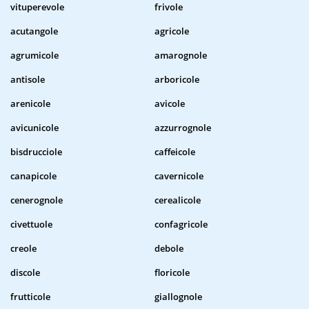
vituperevole
frivole
acutangole
agricole
agrumicole
amarognole
antisole
arboricole
arenicole
avicole
avicunicole
azzurrognole
bisdrucciole
caffeicole
canapicole
cavernicole
cenerognole
cerealicole
civettuole
confagricole
creole
debole
discole
floricole
frutticole
giallognole