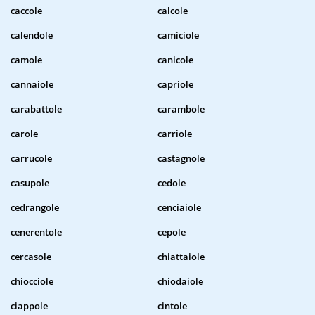
caccole
calcole
calendole
camiciole
camole
canicole
cannaiole
capriole
carabattole
carambole
carole
carriole
carrucole
castagnole
casupole
cedole
cedrangole
cenciaiole
cenerentole
cepole
cercasole
chiattaiole
chiocciole
chiodaiole
ciappole
cintole