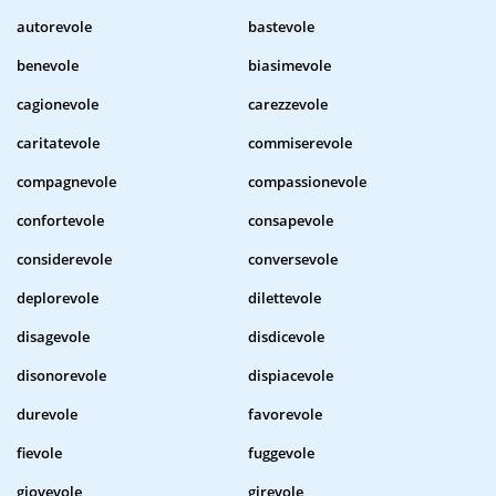
autorevole
bastevole
benevole
biasimevole
cagionevole
carezzevole
caritatevole
commiserevole
compagnevole
compassionevole
confortevole
consapevole
considerevole
conversevole
deplorevole
dilettevole
disagevole
disdicevole
disonorevole
dispiacevole
durevole
favorevole
fievole
fuggevole
giovevole
girevole