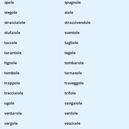
spole
spugnole
stegole
stole
stracciaiole
straccivendole
stufaiole
sventole
taccole
tagliole
tarantole
tegole
tignole
tombarole
tombole
tornasole
trappole
traveggole
trecciaiole
trifole
ugole
vangaiole
ventarole
ventole
vergole
vescicole