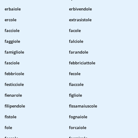
erbaiole
erbivendole
ercole
extrasistole
facciole
facole
faggiole
falciole
famigliole
farandole
fasciole
febbriciattole
febbricole
fecole
festicciole
fiaccole
fienarole
figliole
filipendole
fissamaiuscole
fistole
fognaiole
fole
forcaiole