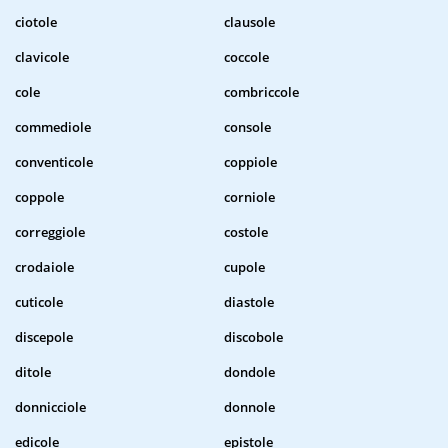
ciotole
clausole
clavicole
coccole
cole
combriccole
commediole
console
conventicole
coppiole
coppole
corniole
correggiole
costole
crodaiole
cupole
cuticole
diastole
discepole
discobole
ditole
dondole
donnicciole
donnole
edicole
epistole