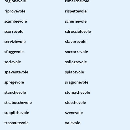
ragionevole
rimarchevole
riprovevole
rispettevole
scambievole
schernevole
scorrevole
sdrucciolevole
servizievole
sfavorevole
sfuggevole
soccorrevole
socievole
sollazzevole
spaventevole
spiacevole
spregevole
sragionevole
stanchevole
stomachevole
strabocchevole
stucchevole
supplichevole
svenevole
trasmutevole
valevole