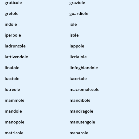
graticole
graziole
gretole
guardiole
indole
iole
iperbole
isole
ladruncole
lappole
lattivendole
licciaiole
linaiole
linfoghiandole
lucciole
lucertole
lutreole
macromolecole
mammole
mandibole
mandole
mandragole
manopole
manutengole
matricole
menarole