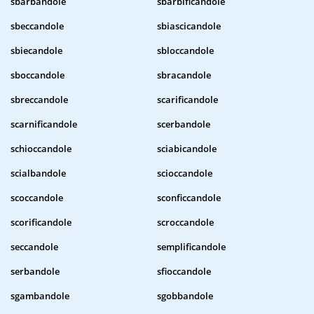
sbarbandole
sbarbificandole
sbeccandole
sbiascicandole
sbiecandole
sbloccandole
sboccandole
sbracandole
sbreccandole
scarificandole
scarnificandole
scerbandole
schioccandole
sciabicandole
scialbandole
scioccandole
scoccandole
sconficcandole
scorificandole
scroccandole
seccandole
semplificandole
serbandole
sfioccandole
sgambandole
sgobbandole