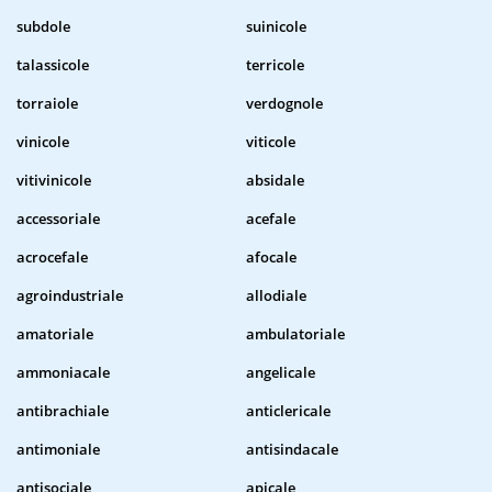
subdole
suinicole
talassicole
terricole
torraiole
verdognole
vinicole
viticole
vitivinicole
absidale
accessoriale
acefale
acrocefale
afocale
agroindustriale
allodiale
amatoriale
ambulatoriale
ammoniacale
angelicale
antibrachiale
anticlericale
antimoniale
antisindacale
antisociale
apicale