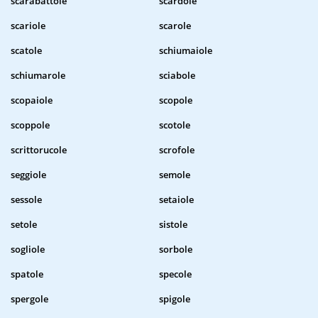
scarabattole
scardole
scariole
scarole
scatole
schiumaiole
schiumarole
sciabole
scopaiole
scopole
scoppole
scotole
scrittorucole
scrofole
seggiole
semole
sessole
setaiole
setole
sistole
sogliole
sorbole
spatole
specole
spergole
spigole