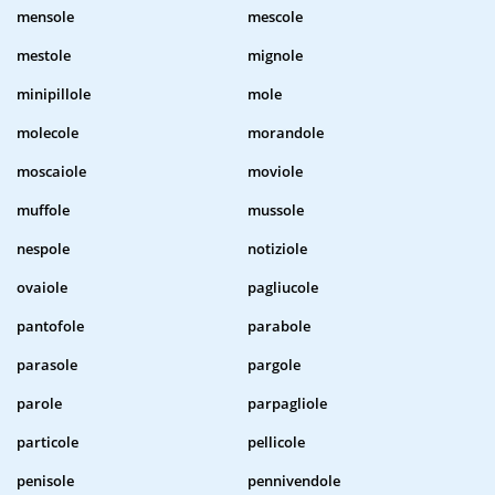
mensole
mescole
mestole
mignole
minipillole
mole
molecole
morandole
moscaiole
moviole
muffole
mussole
nespole
notiziole
ovaiole
pagliucole
pantofole
parabole
parasole
pargole
parole
parpagliole
particole
pellicole
penisole
pennivendole