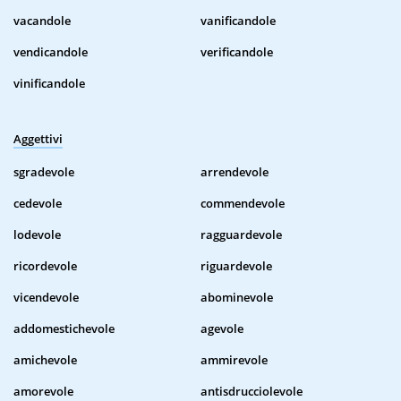
vacandole
vanificandole
vendicandole
verificandole
vinificandole
Aggettivi
sgradevole
arrendevole
cedevole
commendevole
lodevole
ragguardevole
ricordevole
riguardevole
vicendevole
abominevole
addomestichevole
agevole
amichevole
ammirevole
amorevole
antisdrucciolevole