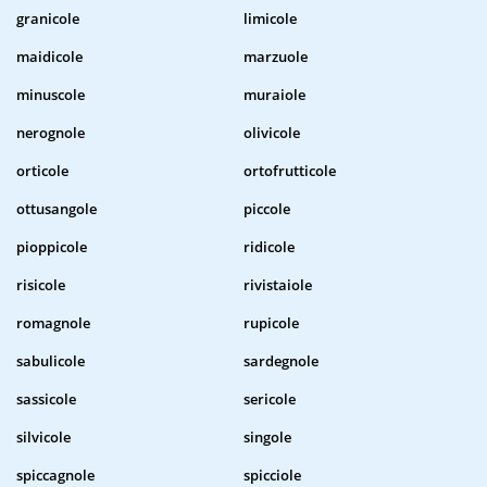
granicole
limicole
maidicole
marzuole
minuscole
muraiole
nerognole
olivicole
orticole
ortofrutticole
ottusangole
piccole
pioppicole
ridicole
risicole
rivistaiole
romagnole
rupicole
sabulicole
sardegnole
sassicole
sericole
silvicole
singole
spiccagnole
spicciole