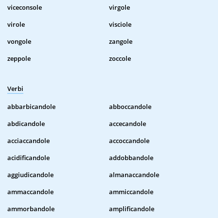
viceconsole
virgole
virole
visciole
vongole
zangole
zeppole
zoccole
Verbi
abbarbicandole
abboccandole
abdicandole
accecandole
acciaccandole
accoccandole
acidificandole
addobbandole
aggiudicandole
almanaccandole
ammaccandole
ammiccandole
ammorbandole
amplificandole