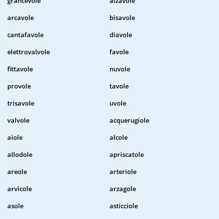
grancevole
alzavole
arcavole
bisavole
cantafavole
diavole
elettrovalvole
favole
fittavole
nuvole
provole
tavole
trisavole
uvole
valvole
acquerugiole
aiole
alcole
allodole
apriscatole
areole
arteriole
arvicole
arzagole
asole
asticciole