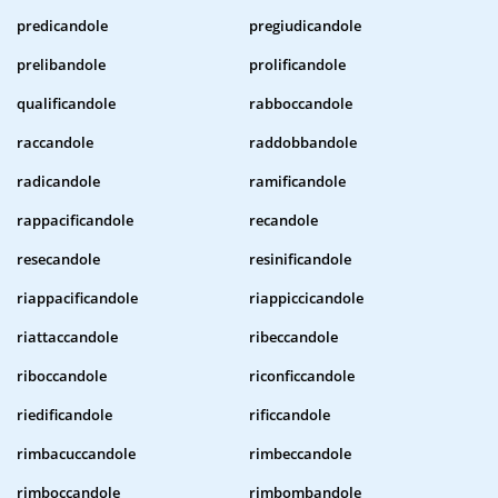
predicandole
pregiudicandole
prelibandole
prolificandole
qualificandole
rabboccandole
raccandole
raddobbandole
radicandole
ramificandole
rappacificandole
recandole
resecandole
resinificandole
riappacificandole
riappiccicandole
riattaccandole
ribeccandole
riboccandole
riconficcandole
riedificandole
rificcandole
rimbacuccandole
rimbeccandole
rimboccandole
rimbombandole