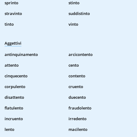
sprinto
stinto
stravinto
suddistinto
tinto
vinto
Aggettivi
antinquinamento
arcicontento
attento
cento
cinquecento
contento
corpulento
cruento
disattento
duecento
flatulento
fraudolento
incruento
irredento
lento
macilento