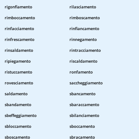
rigonfiamento
rilasciamento
rimboccamento
rimboscamento
rinfacciamento
rinfiancamento
rinfrescamento
rinnegamento
rinsaldamento
rintracciamento
ripiegamento
riscaldamento
ristuccamento
ronfamento
rovesciamento
saccheggiamento
saldamento
sbancamento
sbandamento
sbaraccamento
sbeffeggiamento
sbilanciamento
sbloccamento
sboccamento
sboscamento
sbracamento