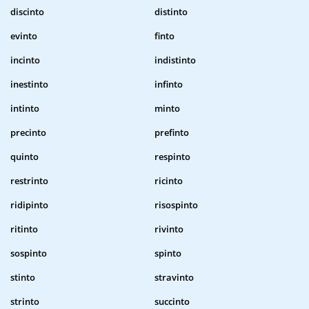
discinto
distinto
evinto
finto
incinto
indistinto
inestinto
infinto
intinto
minto
precinto
prefinto
quinto
respinto
restrinto
ricinto
ridipinto
risospinto
ritinto
rivinto
sospinto
spinto
stinto
stravinto
strinto
succinto