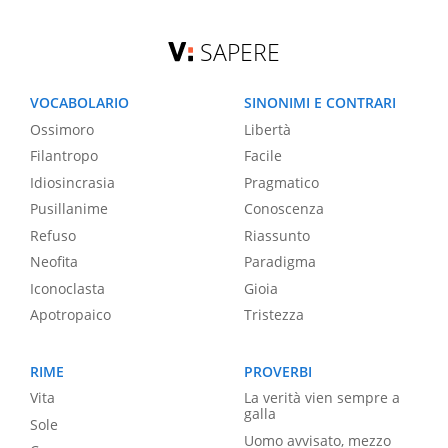
SAPERE
VOCABOLARIO
SINONIMI E CONTRARI
Ossimoro
Libertà
Filantropo
Facile
Idiosincrasia
Pragmatico
Pusillanime
Conoscenza
Refuso
Riassunto
Neofita
Paradigma
Iconoclasta
Gioia
Apotropaico
Tristezza
RIME
PROVERBI
Vita
La verità vien sempre a
galla
Sole
Uomo avvisato, mezzo