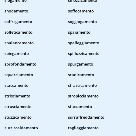
slogamento
smozzicamento
snodamento
soffocamento
soffregamento
soggiogamento
solleticamento
spaiamento
spalancamento
spalleggiamento
spiegamento
spilluzzicamento
sprofondamento
spurgamento
squarciamento
sradicamento
staccamento
strascicamento
strisciamento
stropicciamento
strusciamento
stuccamento
stuzzicamento
surraffreddamento
surriscaldamento
taglieggiamento