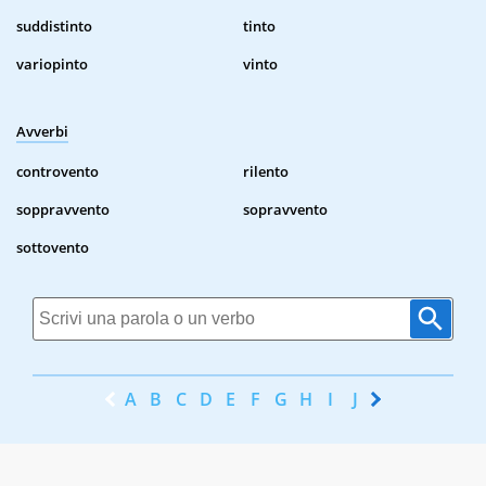
suddistinto
tinto
variopinto
vinto
Avverbi
controvento
rilento
soppravvento
sopravvento
sottovento
A
B
C
D
E
F
G
H
I
J
K
L
M
N