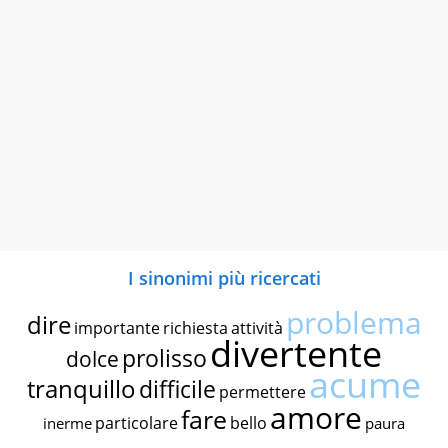
I sinonimi più ricercati
problema
dire
importante
richiesta
attività
divertente
prolisso
dolce
acume
tranquillo
difficile
permettere
amore
fare
particolare
bello
inerme
paura