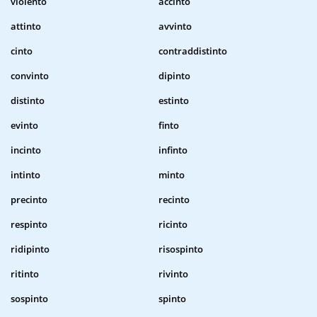
violento
accinto
attinto
avvinto
cinto
contraddistinto
convinto
dipinto
distinto
estinto
evinto
finto
incinto
infinto
intinto
minto
precinto
recinto
respinto
ricinto
ridipinto
risospinto
ritinto
rivinto
sospinto
spinto