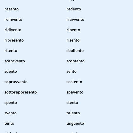
rasento
redento
reinvento
riavvento
ridivento
ripento
ripresento
risento
ritento
sbollento
scaravento
scontento
sdento
sento
sopravvento
sostento
sottorappresento
spavento
spento
stento
svento
talento
tento
unguento