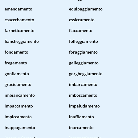
emendamento
equipaggiamento
esacerbamento
essiccamento
farneticamento
fiaccamento
fiancheggiamento
folleggiamento
fondamento
foraggiamento
fregamento
galleggiamento
gonfiamento
gorgheggiamento
gracidamento
imbarcamento
imbiancamento
imboscamento
impaccamento
impaludamento
impiccamento
inaffiamento
inappagamento
inarcamento