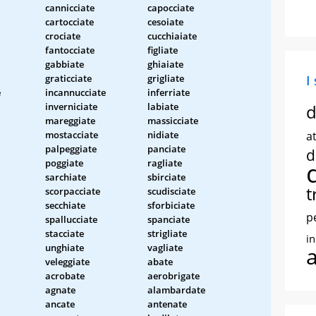
cannicciate
capocciate
cartocciate
cesoiate
crociate
cucchiaiate
fantocciate
figliate
gabbiate
ghiaiate
graticciate
grigliate
I
e
incannucciate
inferriate
inverniciate
labiate
d
mareggiate
massicciate
mostacciate
nidiate
at
palpeggiate
panciate
d
poggiate
ragliate
sarchiate
sbirciate
t
scorpacciate
scudisciate
secchiate
sforbiciate
p
spallucciate
spanciate
stacciate
strigliate
i
unghiate
vagliate
veleggiate
abate
acrobate
aerobrigate
agnate
alambardate
ancate
antenate