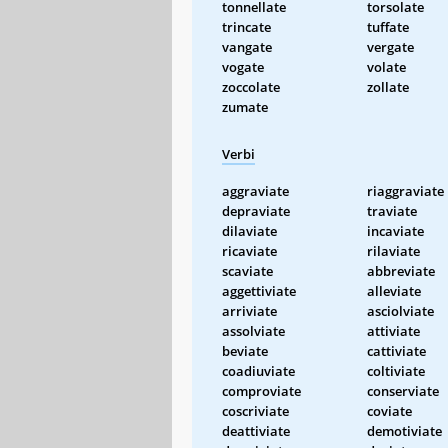
tonnellate
torsolate
trincate
tuffate
vangate
vergate
vogate
volate
zoccolate
zollate
zumate
Verbi
aggraviate
riaggraviate
depraviate
traviate
dilaviate
incaviate
ricaviate
rilaviate
scaviate
abbreviate
aggettiviate
alleviate
arriviate
asciolviate
assolviate
attiviate
beviate
cattiviate
coadiuviate
coltiviate
comproviate
conserviate
coscriviate
coviate
deattiviate
demotiviate