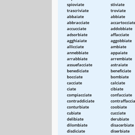
spioviate
stiviate
trascriviate
troviate
abbaiate
abbiate
abbracciate
accartocciat
accucciate
addobbiate
adsorbiate
affacciate
agghiaiate
aggobbiate
allicciate
ambiate
annebbiate
appaiate
arrabbiate
arrembiate
assuefacciate
astraiate
benediciate
beneficiate
bocciate
bombiate
cacciate
calciate
ciate
cibiate
compiacciate
confacciate
contraddiciate
contraffacci
conturbiate
coobiate
cubiate
cucciate
delibiate
derubiate
dilombiate
disacerbiate
disdiciate
diserbiate