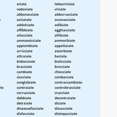
sviate
telescriviate
vedoviate
viviate
abbonacciate
abborracciate
e
acciaiate
accovacciate
addolciate
adibiate
affibbiate
agghiacciate
allacciate
allibiate
ammassicciate
ammorbiate
appiombiate
appollaiate
arricciate
assorbiate
attraiate
baciate
bisbocciate
bisticciate
bracciate
brocciate
cambiate
chiocciate
ciucciate
combaciate
conglobiate
contraccambiate
ate
contraiate
controbracciate
corrucciate
crucciate
debbiate
decontraiate
detraiate
diciate
disassuefacciate
discacciate
disfacciate
disimpacciate