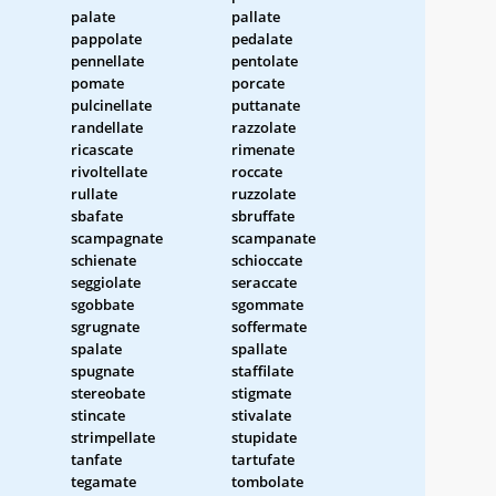
palate
pallate
pappolate
pedalate
pennellate
pentolate
pomate
porcate
pulcinellate
puttanate
randellate
razzolate
ricascate
rimenate
rivoltellate
roccate
rullate
ruzzolate
sbafate
sbruffate
scampagnate
scampanate
schienate
schioccate
seggiolate
seraccate
sgobbate
sgommate
sgrugnate
soffermate
spalate
spallate
spugnate
staffilate
stereobate
stigmate
stincate
stivalate
strimpellate
stupidate
tanfate
tartufate
tegamate
tombolate