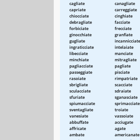
cagliate
canagliate
capriate
carreggiate
chiocciate
cinghiate
debragliate
facciate
forbiciate
frecciate
ginocchiate
granfiate
gugliate
incannicciat
ingraticciate
intelaiate
libecciate
manciate
minchiate
mitragliate
pagliacciate
pagliate
passeggiate
pisciate
rasoiate
rimpatriate
sbrigliate
scacciate
sculacciate
sdraiate
sfuriate
sganasciate
spiumacciate
sprimacciate
sventagliate
troiate
vanesiate
vassoiate
abbuffate
acciugate
affricate
agate
ambate
americanate