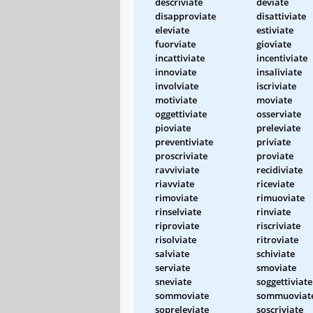
descriviate
deviate
disapproviate
disattiviate
eleviate
estiviate
fuorviate
gioviate
incattiviate
incentiviate
innoviate
insaliviate
involviate
iscriviate
motiviate
moviate
oggettiviate
osserviate
pioviate
preleviate
preventiviate
priviate
proscriviate
proviate
ravviviate
recidiviate
riavviate
riceviate
rimoviate
rimuoviate
rinselviate
rinviate
riproviate
riscriviate
risolviate
ritroviate
salviate
schiviate
serviate
smoviate
sneviate
soggettiviate
sommoviate
sommuoviat
sopreleviate
soscriviate