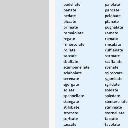
padellate
paiolate
panate
pancate
pedate
pelobate
piccate
planate
primate
pugnalate
ramaiolate
ramate
regate
remate
rimescolate
rinculate
rollate
ruffianate
saccate
sarmate
sbuffate
scaffalate
scampanellate
scenate
sciabolate
sciroccate
serenate
sgambate
sgorgate
sgridate
solate
soldate
spennellate
spiedate
stangate
stenterellate
stilobate
stimmate
stoccate
stornellate
suricate
taccate
tascate
tavolate