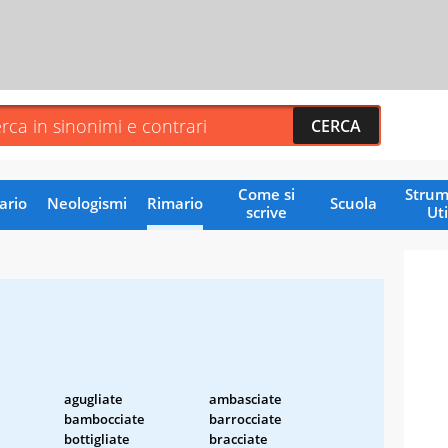
Come si
Strum
ario
Neologismi
Rimario
Scuola
scrive
Uti
agugliate
ambasciate
bambocciate
barrocciate
bottigliate
bracciate