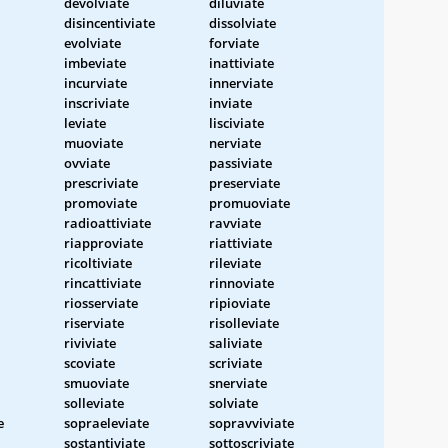
devolviate
diluviate
disincentiviate
dissolviate
evolviate
forviate
imbeviate
inattiviate
incurviate
innerviate
inscriviate
inviate
leviate
lisciviate
muoviate
nerviate
ovviate
passiviate
prescriviate
preserviate
promoviate
promuoviate
radioattiviate
ravviate
riapproviate
riattiviate
ricoltiviate
rileviate
rincattiviate
rinnoviate
riosserviate
ripioviate
riserviate
risolleviate
riviviate
saliviate
scoviate
scriviate
smuoviate
snerviate
solleviate
solviate
e
sopraeleviate
sopravviviate
sostantiviate
sottoscriviate