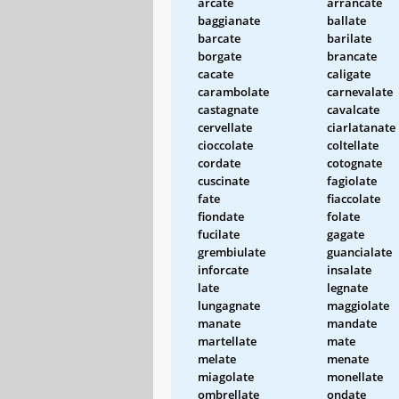
arcate
arrancate
baggianate
ballate
barcate
barilate
borgate
brancate
cacate
caligate
carambolate
carnevalate
castagnate
cavalcate
cervellate
ciarlatanate
cioccolate
coltellate
cordate
cotognate
cuscinate
fagiolate
fate
fiaccolate
fiondate
folate
fucilate
gagate
grembiulate
guancialate
inforcate
insalate
late
legnate
lungagnate
maggiolate
manate
mandate
martellate
mate
melate
menate
miagolate
monellate
ombrellate
ondate