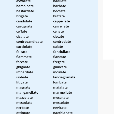
avvocate
badilate
bambinate
barbate
bastardate
boccate
brigate
buffate
candidate
cappellate
carognate
carrellate
ceffate
cenate
cicalate
ciccate
controcandidate
controdate
cucciolate
culate
falcate
fanciullate
fiammate
fiancate
forcate
fregate
ghignate
giuncate
imbardate
inculate
isobate
lanciagranate
litigate
lombate
magnate
maialate
manganellate
marmellate
mazzolate
mecenate
mescolate
mestolate
nerbate
nevicate
ottimate
pacchianate