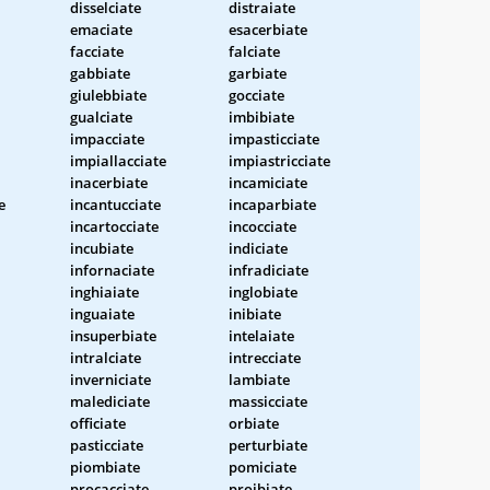
disselciate
distraiate
emaciate
esacerbiate
facciate
falciate
gabbiate
garbiate
giulebbiate
gocciate
gualciate
imbibiate
impacciate
impasticciate
impiallacciate
impiastricciate
inacerbiate
incamiciate
e
incantucciate
incaparbiate
incartocciate
incocciate
incubiate
indiciate
infornaciate
infradiciate
inghiaiate
inglobiate
inguaiate
inibiate
insuperbiate
intelaiate
intralciate
intrecciate
inverniciate
lambiate
malediciate
massicciate
officiate
orbiate
pasticciate
perturbiate
piombiate
pomiciate
procacciate
proibiate