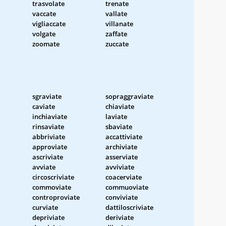
trasvolate
trenate
vaccate
vallate
vigliaccate
villanate
volgate
zaffate
zoomate
zuccate
sgraviate
sopraggraviate
caviate
chiaviate
inchiaviate
laviate
rinsaviate
sbaviate
abbriviate
accattiviate
approviate
archiviate
ascriviate
asserviate
avviate
avviviate
circoscriviate
coacerviate
commoviate
commuoviate
controproviate
conviviate
curviate
dattiloscriviate
depriviate
deriviate