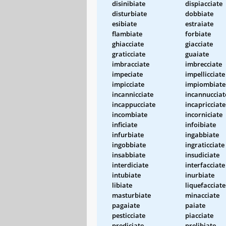
disinibiate
dispiacciate
disturbiate
dobbiate
esibiate
estraiate
flambiate
forbiate
ghiacciate
giacciate
graticciate
guaiate
imbracciate
imbrecciate
impeciate
impellicciate
impicciate
impiombiate
incannicciate
incannucciat
incappucciate
incapricciate
incombiate
incorniciate
inficiate
infoibiate
infurbiate
ingabbiate
ingobbiate
ingraticciate
insabbiate
insudiciate
interdiciate
interfacciate
intubiate
inurbiate
libiate
liquefacciate
masturbiate
minacciate
pagaiate
paiate
pesticciate
piacciate
prediciate
prelibiate