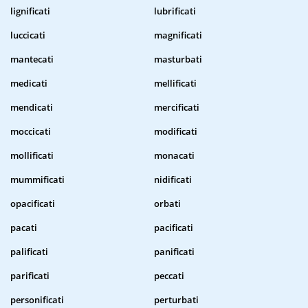
lignificati
lubrificati
luccicati
magnificati
mantecati
masturbati
medicati
mellificati
mendicati
mercificati
moccicati
modificati
mollificati
monacati
mummificati
nidificati
opacificati
orbati
pacati
pacificati
palificati
panificati
parificati
peccati
personificati
perturbati