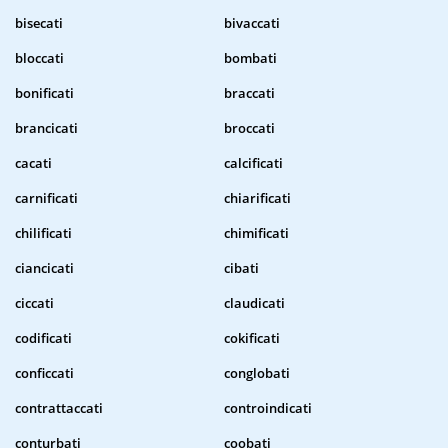
bisecati
bivaccati
bloccati
bombati
bonificati
braccati
brancicati
broccati
cacati
calcificati
carnificati
chiarificati
chilificati
chimificati
ciancicati
cibati
ciccati
claudicati
codificati
cokificati
conficcati
conglobati
contrattaccati
controindicati
conturbati
coobati