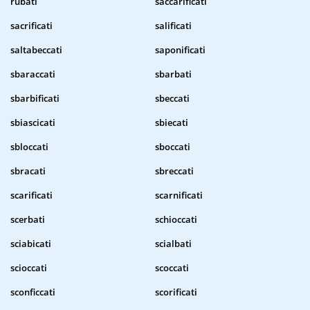
rubati
saccarificati
sacrificati
salificati
saltabeccati
saponificati
sbaraccati
sbarbati
sbarbificati
sbeccati
sbiascicati
sbiecati
sbloccati
sboccati
sbracati
sbreccati
scarificati
scarnificati
scerbati
schioccati
sciabicati
scialbati
scioccati
scoccati
sconficcati
scorificati