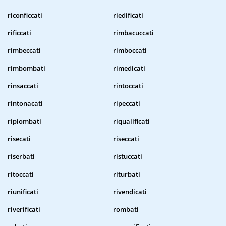
riconficcati
riedificati
rificcati
rimbacuccati
rimbeccati
rimboccati
rimbombati
rimedicati
rinsaccati
rintoccati
rintonacati
ripeccati
ripiombati
riqualificati
risecati
riseccati
riserbati
ristuccati
ritoccati
riturbati
riunificati
rivendicati
riverificati
rombati