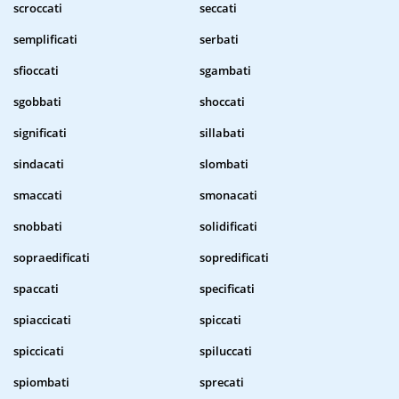
scroccati
seccati
semplificati
serbati
sfioccati
sgambati
sgobbati
shoccati
significati
sillabati
sindacati
slombati
smaccati
smonacati
snobbati
solidificati
sopraedificati
sopredificati
spaccati
specificati
spiaccicati
spiccati
spiccicati
spiluccati
spiombati
sprecati