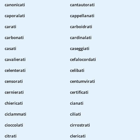
canonicati
cantautorati
caporalati
cappellanati
carati
carboidrati
carbonati
cardinalati
casati
caseggiati
cavalierati
cefalocordati
celenterati
celibati
censorati
centumvirati
cernierati
certificati
chiericati
cianati
ciclammati
ciliati
cioccolati
cirrostrati
citrati
clericati