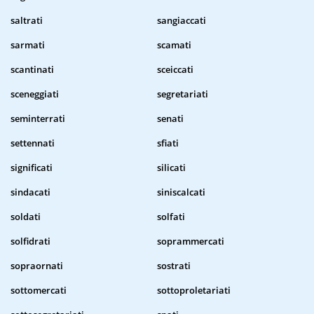
saltrati
sangiaccati
sarmati
scamati
scantinati
sceiccati
sceneggiati
segretariati
seminterrati
senati
settennati
sfiati
significati
silicati
sindacati
siniscalcati
soldati
solfati
solfidrati
soprammercati
sopraornati
sostrati
sottomercati
sottoproletariati