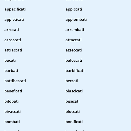
appacificati
appiccati
appiccicati
appiombati
arrecati
arrembati
arroccati
attaccati
attraccati
azzeccati
bacati
baloccati
barbati
barbificati
battibeccati
beccati
beneficati
biascicati
bilobati
bisecati
bivaccati
bloccati
bombati
bonificati