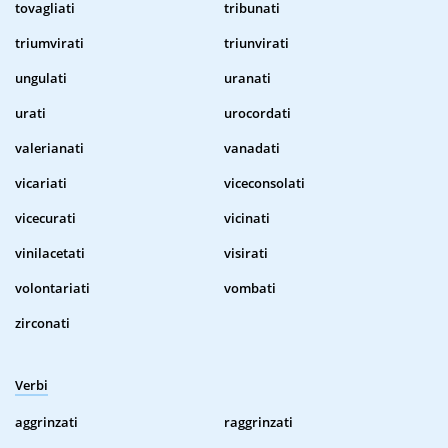
tovagliati
tribunati
triumvirati
triunvirati
ungulati
uranati
urati
urocordati
valerianati
vanadati
vicariati
viceconsolati
vicecurati
vicinati
vinilacetati
visirati
volontariati
vombati
zirconati
Verbi
aggrinzati
raggrinzati