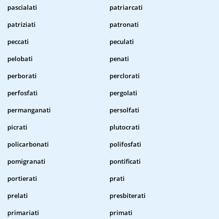
pascialati
patriarcati
patriziati
patronati
peccati
peculati
pelobati
penati
perborati
perclorati
perfosfati
pergolati
permanganati
persolfati
picrati
plutocrati
policarbonati
polifosfati
pomigranati
pontificati
portierati
prati
prelati
presbiterati
primariati
primati