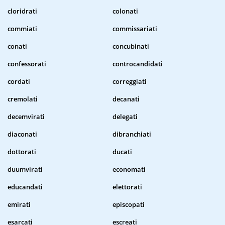
cloridrati
colonati
commiati
commissariati
conati
concubinati
confessorati
controcandidati
cordati
correggiati
cremolati
decanati
decemvirati
delegati
diaconati
dibranchiati
dottorati
ducati
duumvirati
economati
educandati
elettorati
emirati
episcopati
esarcati
escreati