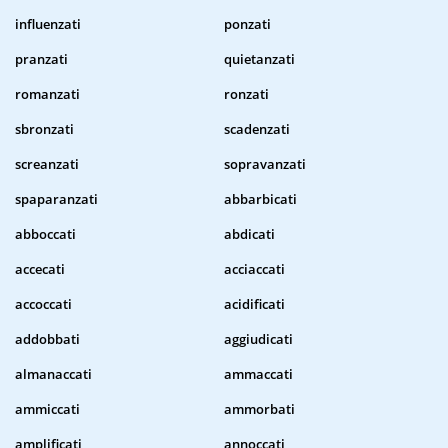
influenzati
ponzati
pranzati
quietanzati
romanzati
ronzati
sbronzati
scadenzati
screanzati
sopravanzati
spaparanzati
abbarbicati
abboccati
abdicati
accecati
acciaccati
accoccati
acidificati
addobbati
aggiudicati
almanaccati
ammaccati
ammiccati
ammorbati
amplificati
annoccati