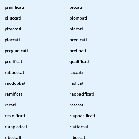
pianificati
piccati
piluccati
piombati
pitoccati
placati
placcati
predicati
pregiudicati
prelibati
prolificati
qualificati
rabboccati
raccati
raddobbati
radicati
ramificati
rappacificati
recati
resecati
resinificati
riappacificati
riappiccicati
riattaccati
ribeccati
riboccati