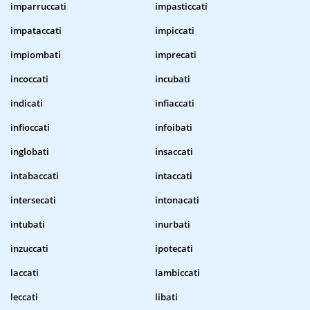
imparruccati
impasticcati
impataccati
impiccati
impiombati
imprecati
incoccati
incubati
indicati
infiaccati
infioccati
infoibati
inglobati
insaccati
intabaccati
intaccati
intersecati
intonacati
intubati
inurbati
inzuccati
ipotecati
laccati
lambiccati
leccati
libati