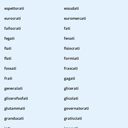
espettorati
essudati
eurocrati
euromercati
fallocrati
fati
fegati
fenati
fiati
fisiocrati
flati
formiati
fossati
frascati
frati
gagati
generalati
glicerati
glicerofosfati
glicolati
glutammati
governatorati
granducati
graticciati