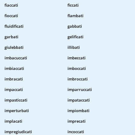
fiaccati
ficcati
fioccati
flambati
fluidificati
gabbati
garbati
gelificati
giulebbati
illibati
imbacuccati
imbeccati
imbiaccati
imboccati
imbracati
imbroccati
impaccati
imparruccati
impasticcati
impataccati
imperturbati
impiombati
implacati
imprecati
impregiudicati
incoccati