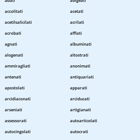
abati
abigeati
accolitati
acetati
acetilsalicilati
acrilati
acrobati
afflati
agnati
albuminati
alogenati
altostrati
ammiragliati
anonimati
antenati
antiquariati
apostolati
apparati
arcidiaconati
arciducati
arseniati
artigianati
assessorati
autoarticolati
autocingolati
autocrati