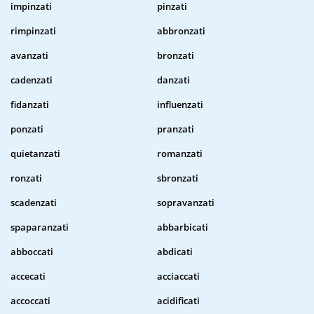
impinzati
pinzati
rimpinzati
abbronzati
avanzati
bronzati
cadenzati
danzati
fidanzati
influenzati
ponzati
pranzati
quietanzati
romanzati
ronzati
sbronzati
scadenzati
sopravanzati
spaparanzati
abbarbicati
abboccati
abdicati
accecati
acciaccati
accoccati
acidificati