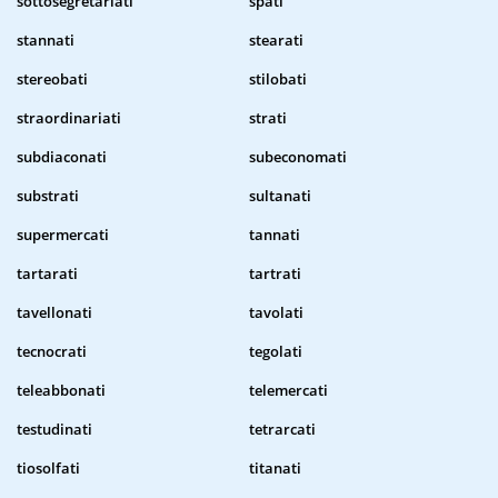
sottosegretariati
spati
stannati
stearati
stereobati
stilobati
straordinariati
strati
subdiaconati
subeconomati
substrati
sultanati
supermercati
tannati
tartarati
tartrati
tavellonati
tavolati
tecnocrati
tegolati
teleabbonati
telemercati
testudinati
tetrarcati
tiosolfati
titanati