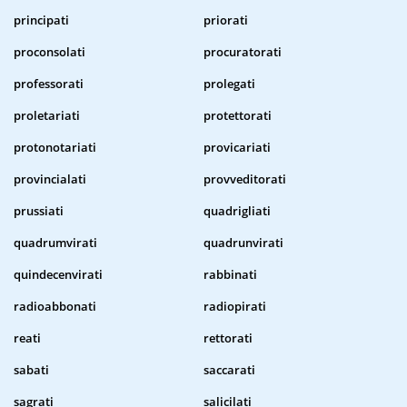
principati
priorati
proconsolati
procuratorati
professorati
prolegati
proletariati
protettorati
protonotariati
provicariati
provincialati
provveditorati
prussiati
quadrigliati
quadrumvirati
quadrunvirati
quindecenvirati
rabbinati
radioabbonati
radiopirati
reati
rettorati
sabati
saccarati
sagrati
salicilati