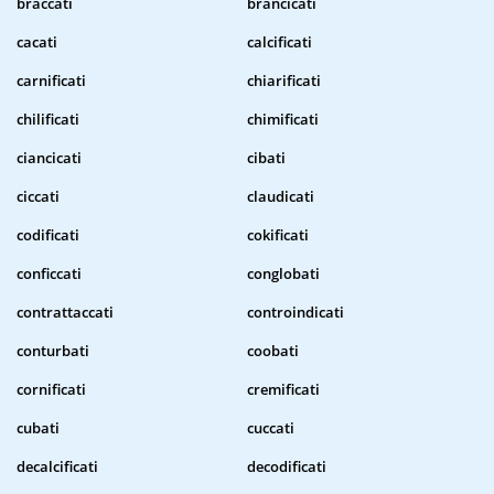
braccati
brancicati
cacati
calcificati
carnificati
chiarificati
chilificati
chimificati
ciancicati
cibati
ciccati
claudicati
codificati
cokificati
conficcati
conglobati
contrattaccati
controindicati
conturbati
coobati
cornificati
cremificati
cubati
cuccati
decalcificati
decodificati