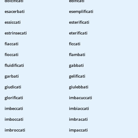
dolcificati
edificati
esacerbati
esemplificati
essiccati
esterificati
estrinsecati
eterificati
fiaccati
ficcati
fioccati
flambati
fluidificati
gabbati
garbati
gelificati
giudicati
giulebbati
glorificati
imbacuccati
imbeccati
imbiaccati
imboccati
imbracati
imbroccati
impaccati