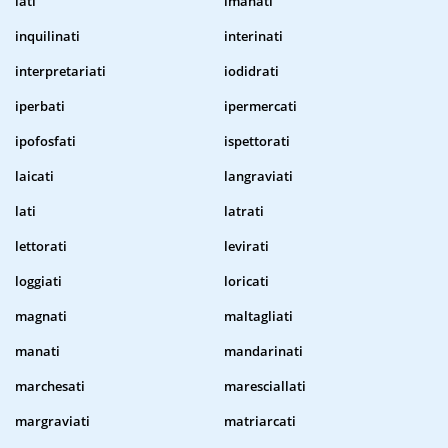
iati
imanati
inquilinati
interinati
interpretariati
iodidrati
iperbati
ipermercati
ipofosfati
ispettorati
laicati
langraviati
lati
latrati
lettorati
levirati
loggiati
loricati
magnati
maltagliati
manati
mandarinati
marchesati
maresciallati
margraviati
matriarcati