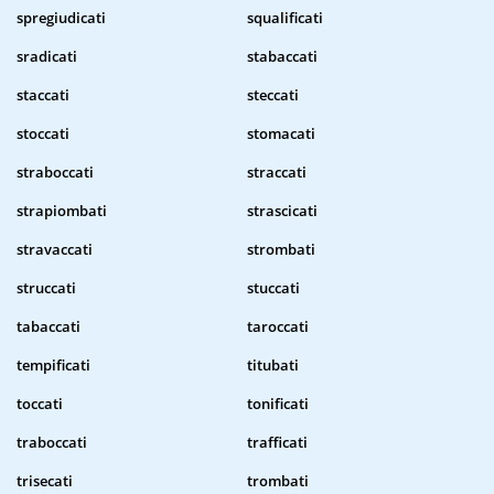
spregiudicati
squalificati
sradicati
stabaccati
staccati
steccati
stoccati
stomacati
straboccati
straccati
strapiombati
strascicati
stravaccati
strombati
struccati
stuccati
tabaccati
taroccati
tempificati
titubati
toccati
tonificati
traboccati
trafficati
trisecati
trombati