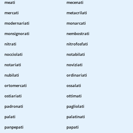
meati
mecenati
mercati
metacrilati
modernariati
monarcati
monsignorati
nembostrati
nitrati
nitrofosfati
nocciolati
notabilati
notariati
noviziati
nubilati
ordinariati
ortomercati
ossalati
ostiariati
ottimati
padronati
pagliolati
palati
palatinati
panpepati
papati