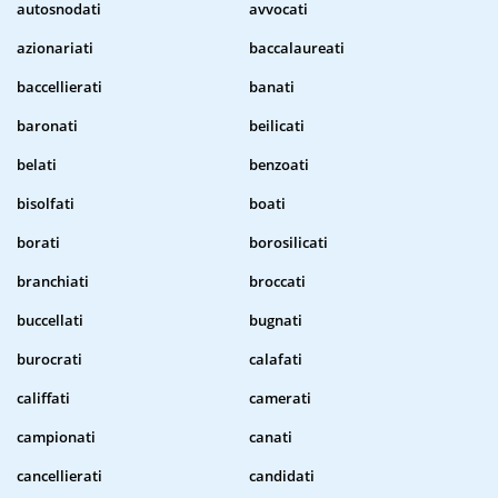
autosnodati
avvocati
azionariati
baccalaureati
baccellierati
banati
baronati
beilicati
belati
benzoati
bisolfati
boati
borati
borosilicati
branchiati
broccati
buccellati
bugnati
burocrati
calafati
califfati
camerati
campionati
canati
cancellierati
candidati