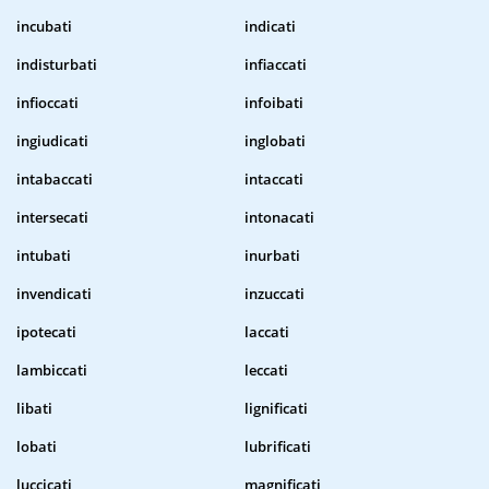
incubati
indicati
indisturbati
infiaccati
infioccati
infoibati
ingiudicati
inglobati
intabaccati
intaccati
intersecati
intonacati
intubati
inurbati
invendicati
inzuccati
ipotecati
laccati
lambiccati
leccati
libati
lignificati
lobati
lubrificati
luccicati
magnificati