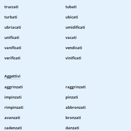
truccati
tubati
turbati
ubicati
ubriacati
umidificati
unificati
vacati
vanificati
vendicati
verificati
vinificati
Aggettivi
aggrinzati
raggrinzati
impinzati
pinzati
rimpinzati
abbronzati
avanzati
bronzati
cadenzati
danzati