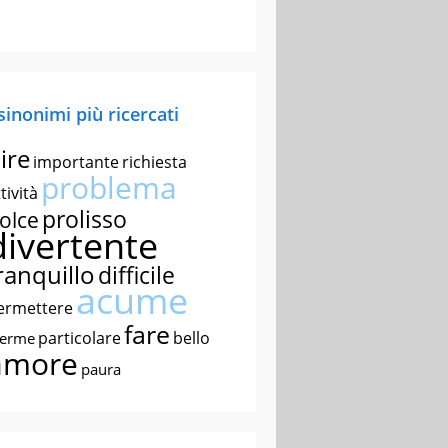
 sinonimi più ricercati
ire
importante
richiesta
problema
tività
prolisso
olce
divertente
ranquillo
difficile
acume
ermettere
fare
particolare
bello
nerme
amore
paura