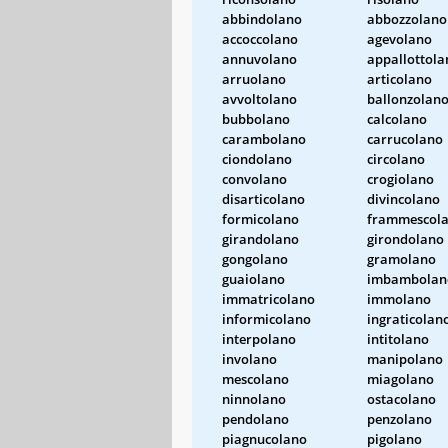
abbindolano
abbozzolano
accoccolano
agevolano
annuvolano
appallottola
arruolano
articolano
avvoltolano
ballonzolan
bubbolano
calcolano
carambolano
carrucolano
ciondolano
circolano
convolano
crogiolano
disarticolano
divincolano
formicolano
frammescol
girandolano
girondolano
gongolano
gramolano
guaiolano
imbambolan
immatricolano
immolano
informicolano
ingraticolan
interpolano
intitolano
involano
manipolano
mescolano
miagolano
ninnolano
ostacolano
pendolano
penzolano
piagnucolano
pigolano