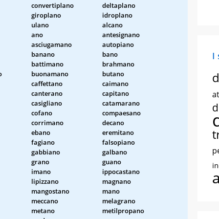
convertiplano
deltaplano
giroplano
idroplano
ulano
alcano
ano
antesignano
asciugamano
autopiano
banano
bano
I
battimano
brahmano
o
buonamano
butano
d
caffettano
caimano
canterano
capitano
at
casigliano
catamarano
d
cofano
compaesano
corrimano
decano
t
ebano
eremitano
fagiano
falsopiano
p
gabbiano
galbano
grano
guano
i
imano
ippocastano
lipizzano
magnano
mangostano
mano
meccano
melagrano
metano
metilpropano