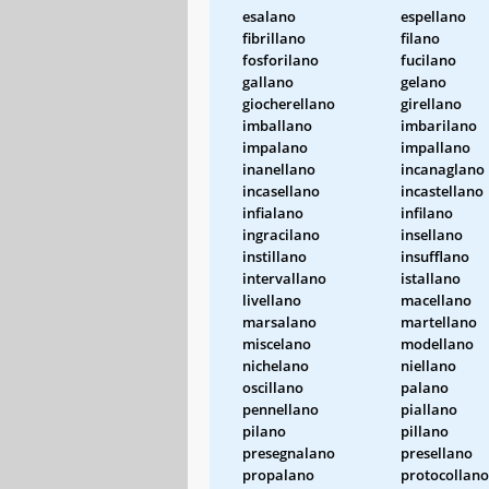
esalano
espellano
fibrillano
filano
fosforilano
fucilano
gallano
gelano
giocherellano
girellano
imballano
imbarilano
impalano
impallano
inanellano
incanaglano
incasellano
incastellano
infialano
infilano
ingracilano
insellano
instillano
insufflano
intervallano
istallano
livellano
macellano
marsalano
martellano
miscelano
modellano
nichelano
niellano
oscillano
palano
pennellano
piallano
pilano
pillano
presegnalano
presellano
propalano
protocollano