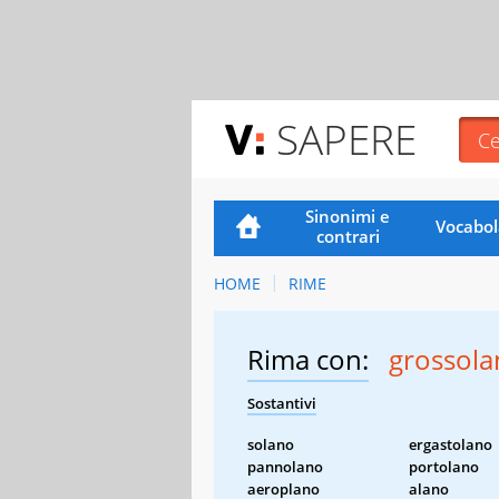
SAPERE
Sinonimi e
Vocabol
contrari
HOME
RIME
Rima con:
grossol
Sostantivi
solano
ergastolano
pannolano
portolano
aeroplano
alano