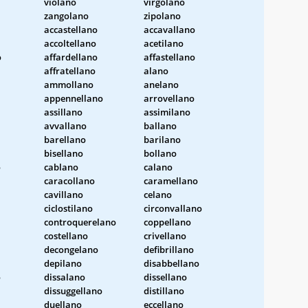
violano
virgolano
zangolano
zipolano
accastellano
accavallano
accoltellano
acetilano
o
affardellano
affastellano
affratellano
alano
ammollano
anelano
appennellano
arrovellano
assillano
assimilano
avvallano
ballano
barellano
barilano
bisellano
bollano
o
cablano
calano
caracollano
caramellano
cavillano
celano
ciclostilano
circonvallano
controquerelano
coppellano
costellano
crivellano
decongelano
defibrillano
depilano
disabbellano
o
dissalano
dissellano
dissuggellano
distillano
duellano
eccellano