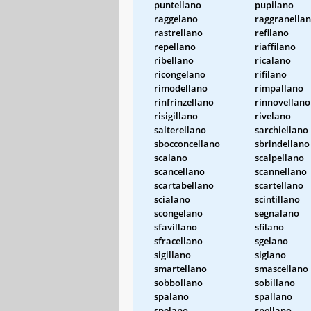
puntellano
pupilano
raggelano
raggranella
rastrellano
refilano
repellano
riaffilano
ribellano
ricalano
ricongelano
rifilano
rimodellano
rimpallano
rinfrinzellano
rinnovellano
risigillano
rivelano
salterellano
sarchiellano
sbocconcellano
sbrindellano
scalano
scalpellano
scancellano
scannellano
scartabellano
scartellano
scialano
scintillano
scongelano
segnalano
sfavillano
sfilano
sfracellano
sgelano
sigillano
siglano
smartellano
smascellano
sobbollano
sobillano
spalano
spallano
spelano
spellano