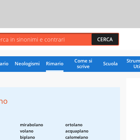
Come si
Strum
ario
Neologismi
Rimario
Scuola
scrive
Uti
ano
mirabolano
ortolano
volano
acquaplano
biplano
calomelano