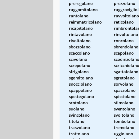
preregolano
prezzolano
raggomitolano
raggroviglio
rantolano
ravvoltolano
reimmatricolano
reticolano
ricapitolano
rimbrontola
rintavolano
rinvoltolano
rivoltolano
roncolano
sbozzolano
sbrendolano
scaccolano
scapolano
scivolano
scodinzolan
screpolano
scricchiolan
sfrigolano
sgattaiolano
sgomitolano
sgretolano
snocciolano
sorvolano
spappolano
spazzolano
spettegolano
spicciolano
srotolano
stimolano
suolano
sventolano
svincolano
svoltolano
titolano
tombolano
trasvolano
tremolano
trottolano
uggiolano