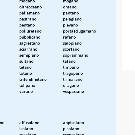
modano
mogano
oltreoceano
ontano
pallamano
pantano
pastrano
pelagiano
pentano
pievano
poliuretano
portasciugamano
pubblicano
rafano
sagrestano
salopiano
sciarrano
scorfano
semipiano
soprammano
sultano
tafano
tetano
timpano
totano
tragopano
trifenilmetano
trimarano
tulipano
uragano
varano
vespasiano
ano
affusolano
appisolano
isolano
pisolano
rosolano
sconsolano