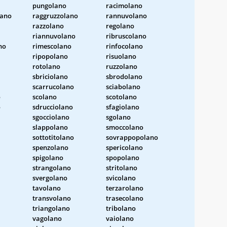
pungolano
racimolano
lano
raggruzzolano
rannuvolano
razzolano
regolano
riannuvolano
ribruscolano
no
rimescolano
rinfocolano
ripopolano
risuolano
rotolano
ruzzolano
sbriciolano
sbrodolano
scarrucolano
sciabolano
o
scolano
scotolano
o
sdrucciolano
sfagiolano
sgocciolano
sgolano
slappolano
smoccolano
sottotitolano
sovrappopolano
spenzolano
spericolano
spigolano
spopolano
strangolano
stritolano
svergolano
svicolano
tavolano
terzarolano
transvolano
trasecolano
triangolano
tribolano
vagolano
vaiolano