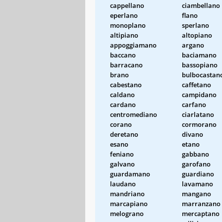
cappellano
ciambellano
eperlano
flano
monoplano
sperlano
altipiano
altopiano
appoggiamano
argano
baccano
baciamano
barracano
bassopiano
brano
bulbocastan
cabestano
caffetano
caldano
campidano
cardano
carfano
centromediano
ciarlatano
corano
cormorano
deretano
divano
esano
etano
feniano
gabbano
galvano
garofano
guardamano
guardiano
laudano
lavamano
mandriano
mangano
marcapiano
marranzano
melograno
mercaptano