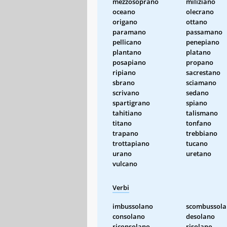
mezzosoprano
miliziano
oceano
olecrano
origano
ottano
paramano
passamano
pellicano
penepiano
plantano
platano
posapiano
propano
ripiano
sacrestano
sbrano
sciamano
scrivano
sedano
spartigrano
spiano
tahitiano
talismano
titano
tonfano
trapano
trebbiano
trottapiano
tucano
urano
uretano
vulcano
Verbi
imbussolano
scombussol
consolano
desolano
riconsolano
risolano