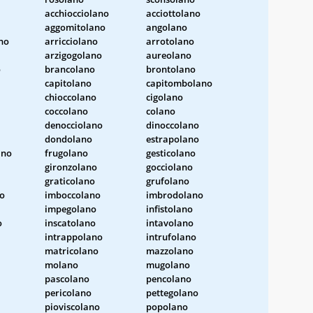
acchiocciolano
acciottolano
aggomitolano
angolano
no
arricciolano
arrotolano
arzigogolano
aureolano
o
brancolano
brontolano
capitolano
capitombolano
chioccolano
cigolano
coccolano
colano
denocciolano
dinoccolano
dondolano
estrapolano
ano
frugolano
gesticolano
gironzolano
gocciolano
graticolano
grufolano
o
imboccolano
imbrodolano
impegolano
infistolano
o
inscatolano
intavolano
intrappolano
intrufolano
matricolano
mazzolano
molano
mugolano
pascolano
pencolano
pericolano
pettegolano
pioviscolano
popolano