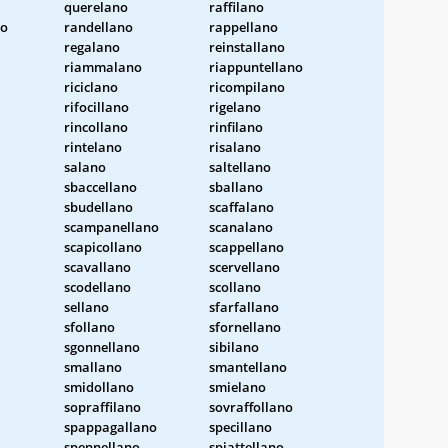
querelano
raffilano
no
randellano
rappellano
regalano
reinstallano
riammalano
riappuntellano
riciclano
ricompilano
rifocillano
rigelano
rincollano
rinfilano
rintelano
risalano
salano
saltellano
sbaccellano
sballano
sbudellano
scaffalano
scampanellano
scanalano
scapicollano
scappellano
scavallano
scervellano
scodellano
scollano
sellano
sfarfallano
sfollano
sfornellano
sgonnellano
sibilano
smallano
smantellano
smidollano
smielano
sopraffilano
sovraffollano
spappagallano
specillano
spennellano
spiattellano