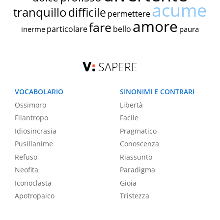
acume
tranquillo
difficile
permettere
amore
fare
particolare
bello
inerme
paura
SAPERE
VOCABOLARIO
SINONIMI E CONTRARI
Ossimoro
Libertà
Filantropo
Facile
Idiosincrasia
Pragmatico
Pusillanime
Conoscenza
Refuso
Riassunto
Neofita
Paradigma
Iconoclasta
Gioia
Apotropaico
Tristezza