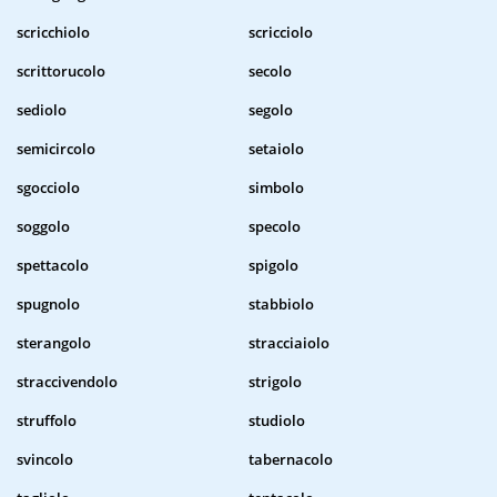
scricchiolo
scricciolo
scrittorucolo
secolo
sediolo
segolo
semicircolo
setaiolo
sgocciolo
simbolo
soggolo
specolo
spettacolo
spigolo
spugnolo
stabbiolo
sterangolo
stracciaiolo
straccivendolo
strigolo
struffolo
studiolo
svincolo
tabernacolo