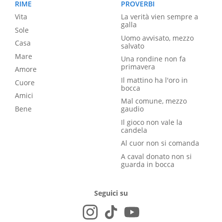
RIME
PROVERBI
Vita
La verità vien sempre a
galla
Sole
Uomo avvisato, mezzo
Casa
salvato
Mare
Una rondine non fa
primavera
Amore
Il mattino ha l'oro in
Cuore
bocca
Amici
Mal comune, mezzo
Bene
gaudio
Il gioco non vale la
candela
Al cuor non si comanda
A caval donato non si
guarda in bocca
Seguici su