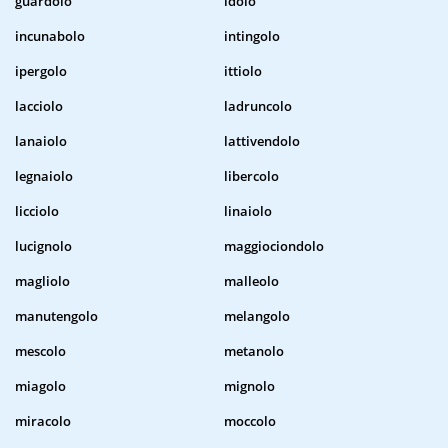
guardolo
idolo
incunabolo
intingolo
ipergolo
ittiolo
lacciolo
ladruncolo
lanaiolo
lattivendolo
legnaiolo
libercolo
licciolo
linaiolo
lucignolo
maggiociondolo
magliolo
malleolo
manutengolo
melangolo
mescolo
metanolo
miagolo
mignolo
miracolo
moccolo