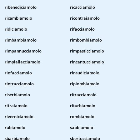
ribenediciamolo
ricacciamolo
ricambiamolo
ricontraiamolo
ridiciamolo
rifacciamolo
rimbambiamolo
rimbombiamolo
rimpannucciamolo
rimpasticciamolo
rimpiallacciamolo
rincantucciamolo
rinfacciamolo
rinsudiciamolo
rintracciamolo
ripiombiamolo
riserbiamolo
ritracciamolo
ritraiamolo
riturbiamolo
riverniciamolo
rombiamolo
rubiamolo
sabbiamolo
sbarbiamolo
sbertucciamolo