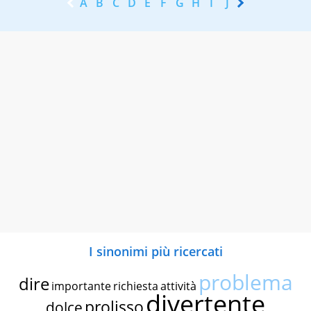
A
B
C
D
E
F
G
H
I
J
K
L
M
N
I sinonimi più ricercati
problema
dire
importante
richiesta
attività
divertente
prolisso
dolce