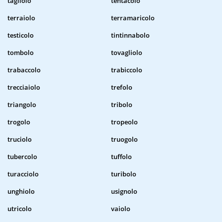
tagliolo
tentacolo
terraiolo
terramaricolo
testicolo
tintinnabolo
tombolo
tovagliolo
trabaccolo
trabiccolo
trecciaiolo
trefolo
triangolo
tribolo
trogolo
tropeolo
truciolo
truogolo
tubercolo
tuffolo
turacciolo
turibolo
unghiolo
usignolo
utricolo
vaiolo