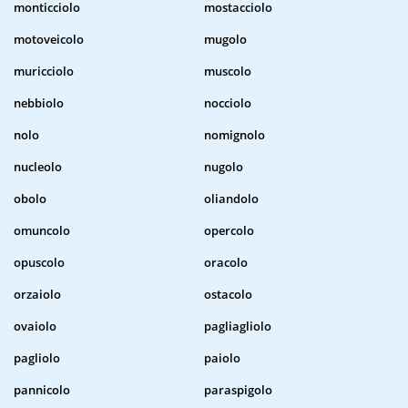
monticciolo
mostacciolo
motoveicolo
mugolo
muricciolo
muscolo
nebbiolo
nocciolo
nolo
nomignolo
nucleolo
nugolo
obolo
oliandolo
omuncolo
opercolo
opuscolo
oracolo
orzaiolo
ostacolo
ovaiolo
pagliagliolo
pagliolo
paiolo
pannicolo
paraspigolo