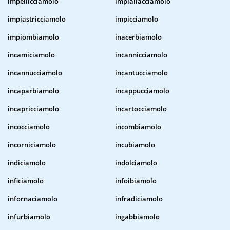
impellicciamolo
impiallacciamolo
impiastricciamolo
impicciamolo
impiombiamolo
inacerbiamolo
incamiciamolo
incannicciamolo
incannucciamolo
incantucciamolo
incaparbiamolo
incappucciamolo
incapricciamolo
incartocciamolo
incocciamolo
incombiamolo
incorniciamolo
incubiamolo
indiciamolo
indolciamolo
inficiamolo
infoibiamolo
infornaciamolo
infradiciamolo
infurbiamolo
ingabbiamolo