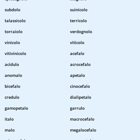
subdolo
suinicolo
talassicolo
terricolo
torraiolo
verdognolo
vinicolo
viticolo
vitivinicolo
acefalo
acidulo
acrocefalo
anomalo
apetalo
bicefalo
cinocefalo
credulo
dialipetalo
gamopetalo
garrulo
italo
macrocefalo
malo
megalocefalo