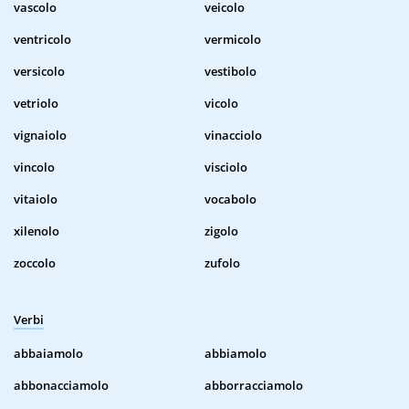
vascolo
veicolo
ventricolo
vermicolo
versicolo
vestibolo
vetriolo
vicolo
vignaiolo
vinacciolo
vincolo
visciolo
vitaiolo
vocabolo
xilenolo
zigolo
zoccolo
zufolo
Verbi
abbaiamolo
abbiamolo
abbonacciamolo
abborracciamolo