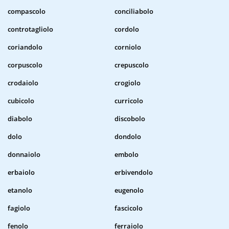
compascolo
conciliabolo
controtagliolo
cordolo
coriandolo
corniolo
corpuscolo
crepuscolo
crodaiolo
crogiolo
cubicolo
curricolo
diabolo
discobolo
dolo
dondolo
donnaiolo
embolo
erbaiolo
erbivendolo
etanolo
eugenolo
fagiolo
fascicolo
fenolo
ferraiolo