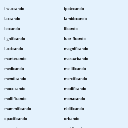
inzuccando
ipotecando
laccando
lambiccando
leccando
libando
lignificando
lubrificando
luccicando
magnificando
mantecando
masturbando
medicando
mellificando
mendicando
mercificando
moccicando
modificando
mollificando
monacando
mummificando
nidificando
opacificando
orbando