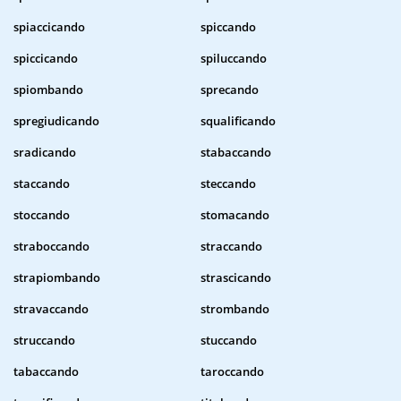
spiaccicando
spiccando
spiccicando
spiluccando
spiombando
sprecando
spregiudicando
squalificando
sradicando
stabaccando
staccando
steccando
stoccando
stomacando
straboccando
straccando
strapiombando
strascicando
stravaccando
strombando
struccando
stuccando
tabaccando
taroccando