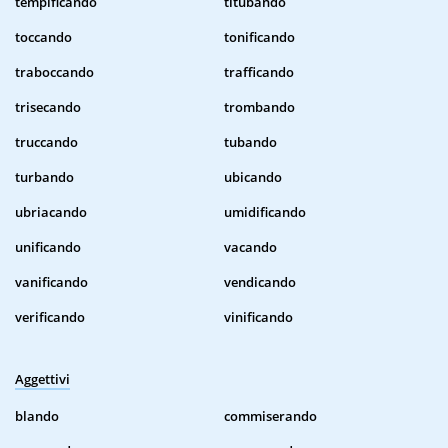
tempificando
titubando
toccando
tonificando
traboccando
trafficando
trisecando
trombando
truccando
tubando
turbando
ubicando
ubriacando
umidificando
unificando
vacando
vanificando
vendicando
verificando
vinificando
Aggettivi
blando
commiserando