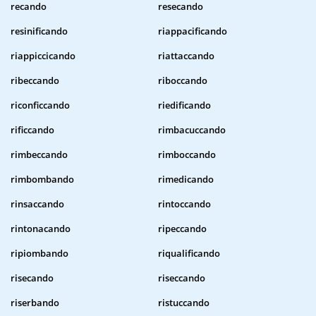
recando
resecando
resinificando
riappacificando
riappiccicando
riattaccando
ribeccando
riboccando
riconficcando
riedificando
rificcando
rimbacuccando
rimbeccando
rimboccando
rimbombando
rimedicando
rinsaccando
rintoccando
rintonacando
ripeccando
ripiombando
riqualificando
risecando
riseccando
riserbando
ristuccando