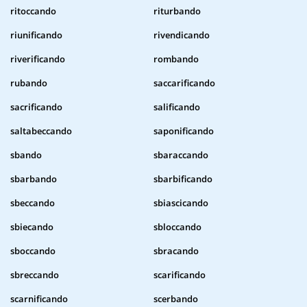
ritoccando
riturbando
riunificando
rivendicando
riverificando
rombando
rubando
saccarificando
sacrificando
salificando
saltabeccando
saponificando
sbando
sbaraccando
sbarbando
sbarbificando
sbeccando
sbiascicando
sbiecando
sbloccando
sboccando
sbracando
sbreccando
scarificando
scarnificando
scerbando