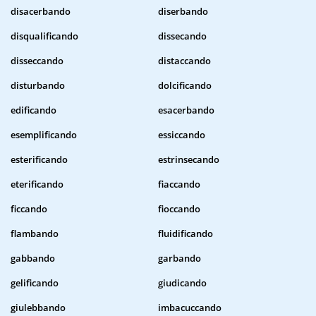
disacerbando
diserbando
disqualificando
dissecando
disseccando
distaccando
disturbando
dolcificando
edificando
esacerbando
esemplificando
essiccando
esterificando
estrinsecando
eterificando
fiaccando
ficcando
fioccando
flambando
fluidificando
gabbando
garbando
gelificando
giudicando
giulebbando
imbacuccando