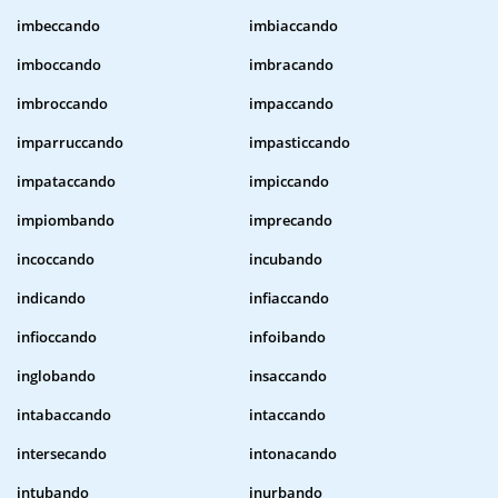
imbeccando
imbiaccando
imboccando
imbracando
imbroccando
impaccando
imparruccando
impasticcando
impataccando
impiccando
impiombando
imprecando
incoccando
incubando
indicando
infiaccando
infioccando
infoibando
inglobando
insaccando
intabaccando
intaccando
intersecando
intonacando
intubando
inurbando