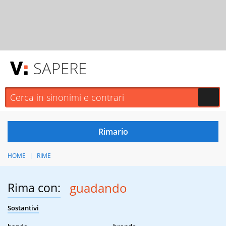
SAPERE
HOME
RIME
Rima con:
guadando
Sostantivi