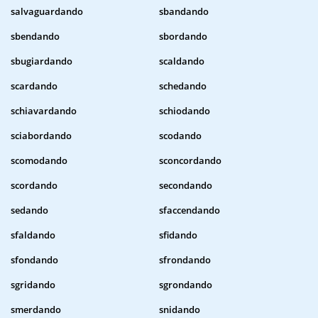
salvaguardando
sbandando
sbendando
sbordando
sbugiardando
scaldando
scardando
schedando
schiavardando
schiodando
sciabordando
scodando
scomodando
sconcordando
scordando
secondando
sedando
sfaccendando
sfaldando
sfidando
sfondando
sfrondando
sgridando
sgrondando
smerdando
snidando