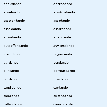
appiedando
approdando
arredando
arrotondando
assecondando
assodando
assoldando
assordando
attardando
attendando
autoaffondando
avvicendando
azzardando
bagordando
bardando
bendando
blindando
bombardando
bordando
brindando
candidando
cardando
chiodando
circondando
collaudando
comandando