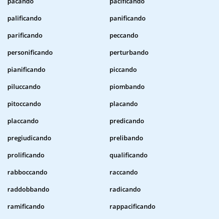
pacando
pacificando
palificando
panificando
parificando
peccando
personificando
perturbando
pianificando
piccando
piluccando
piombando
pitoccando
placando
placcando
predicando
pregiudicando
prelibando
prolificando
qualificando
rabboccando
raccando
raddobbando
radicando
ramificando
rappacificando