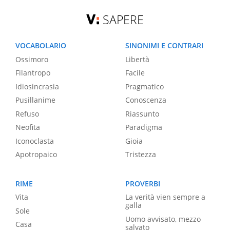
SAPERE
VOCABOLARIO
SINONIMI E CONTRARI
Ossimoro
Libertà
Filantropo
Facile
Idiosincrasia
Pragmatico
Pusillanime
Conoscenza
Refuso
Riassunto
Neofita
Paradigma
Iconoclasta
Gioia
Apotropaico
Tristezza
RIME
PROVERBI
Vita
La verità vien sempre a
galla
Sole
Uomo avvisato, mezzo
Casa
salvato