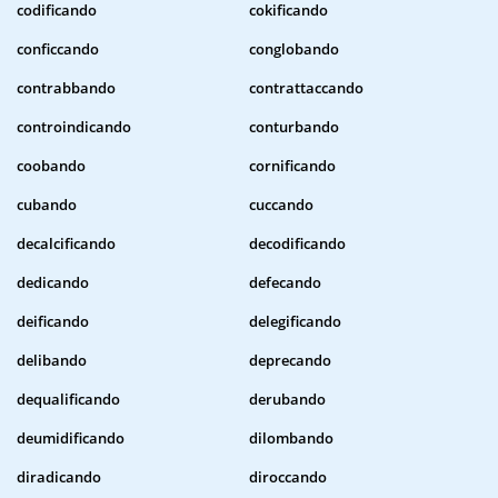
codificando
cokificando
conficcando
conglobando
contrabbando
contrattaccando
controindicando
conturbando
coobando
cornificando
cubando
cuccando
decalcificando
decodificando
dedicando
defecando
deificando
delegificando
delibando
deprecando
dequalificando
derubando
deumidificando
dilombando
diradicando
diroccando