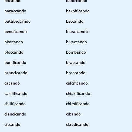
bacando
baloccando
baraccando
barbificando
battibeccando
beccando
beneficando
biascicando
bisecando
bivaccando
bloccando
bombando
bonificando
braccando
brancicando
broccando
cacando
calcificando
carnificando
chiarificando
chilificando
chimificando
ciancicando
cibando
ciccando
claudicando