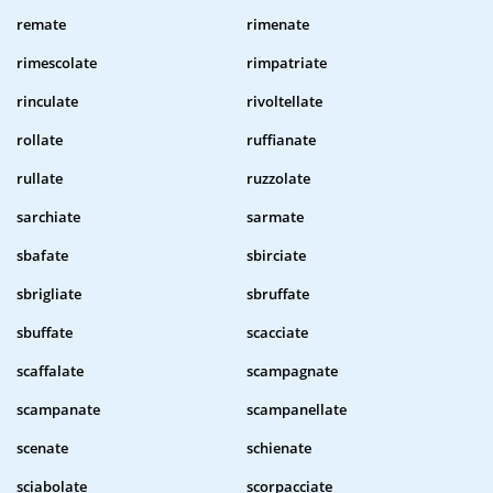
remate
rimenate
rimescolate
rimpatriate
rinculate
rivoltellate
rollate
ruffianate
rullate
ruzzolate
sarchiate
sarmate
sbafate
sbirciate
sbrigliate
sbruffate
sbuffate
scacciate
scaffalate
scampagnate
scampanate
scampanellate
scenate
schienate
sciabolate
scorpacciate