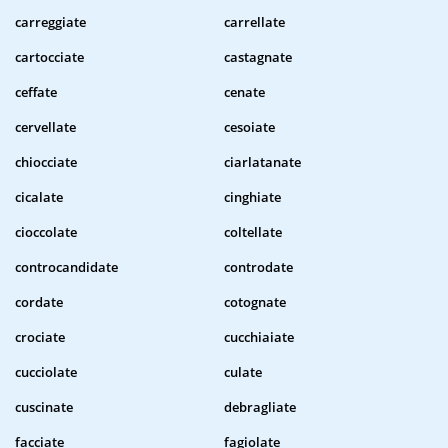
carreggiate
carrellate
cartocciate
castagnate
ceffate
cenate
cervellate
cesoiate
chiocciate
ciarlatanate
cicalate
cinghiate
cioccolate
coltellate
controcandidate
controdate
cordate
cotognate
crociate
cucchiaiate
cucciolate
culate
cuscinate
debragliate
facciate
fagiolate