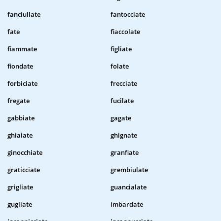
fanciullate
fantocciate
fate
fiaccolate
fiammate
figliate
fiondate
folate
forbiciate
frecciate
fregate
fucilate
gabbiate
gagate
ghiaiate
ghignate
ginocchiate
granfiate
graticciate
grembiulate
grigliate
guancialate
gugliate
imbardate