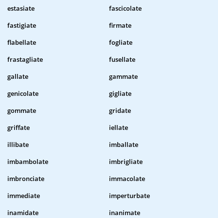
estasiate
fascicolate
fastigiate
firmate
flabellate
fogliate
frastagliate
fusellate
gallate
gammate
genicolate
gigliate
gommate
gridate
griffate
iellate
illibate
imballate
imbambolate
imbrigliate
imbronciate
immacolate
immediate
imperturbate
inamidate
inanimate