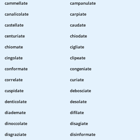
cammellate
campanulate
canalicolate
carpiate
castellate
caudate
centuriate
chiodate
chiomate
cigliate
cingolate
clipeate
conformate
congeniate
correlate
curiate
cuspidate
debosciate
denticolate
desolate
diademate
difilate
dinoccolate
disagiate
disgraziate
disinformate