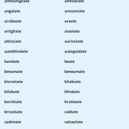
ammanigliate
amnistiate
angolate
annunciate
arcibeate
areate
artigliate
assolate
atticciate
auricolate
autoblindate
autoguidate
bandate
beate
benamate
beneamate
bicromate
bilabiate
bilobate
blindate
borchiate
bratteate
brizzolate
cablate
cadmiate
calceolate