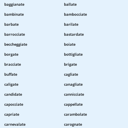
baggianate
ballate
bambinate
bambocciate
barbate
barilate
barrocciate
bastardate
beccheggiate
boiate
borgate
bottigliate
bracciate
brigate
buffate
cagliate
caligate
canagliate
candidate
cannicciate
capocciate
cappellate
capriate
carambolate
carnevalate
carognate