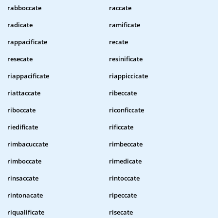
rabboccate
raccate
radicate
ramificate
rappacificate
recate
resecate
resinificate
riappacificate
riappiccicate
riattaccate
ribeccate
riboccate
riconficcate
riedificate
rificcate
rimbacuccate
rimbeccate
rimboccate
rimedicate
rinsaccate
rintoccate
rintonacate
ripeccate
riqualificate
risecate