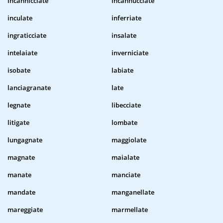
incannicciate
incannucciate
inculate
inferriate
ingraticciate
insalate
intelaiate
inverniciate
isobate
labiate
lanciagranate
late
legnate
libecciate
litigate
lombate
lungagnate
maggiolate
magnate
maialate
manate
manciate
mandate
manganellate
mareggiate
marmellate