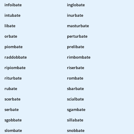
infoibate
inglobate
intubate
inurbate
libate
masturbate
orbate
perturbate
piombate
prelibate
raddobbate
rimbombate
ripiombate
riserbate
riturbate
rombate
rubate
sbarbate
scerbate
scialbate
serbate
sgambate
sgobbate
sillabate
slombate
snobbate