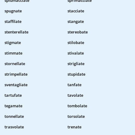
spiumacciate
sprimacciate
spugnate
stacciate
staffilate
stangate
stenterellate
stereobate
stigmate
stilobate
stimmate
stivalate
stornellate
strigliate
strimpellate
stupidate
sventagliate
tanfate
tartufate
tavolate
tegamate
tombolate
tonnellate
torsolate
trasvolate
trenate