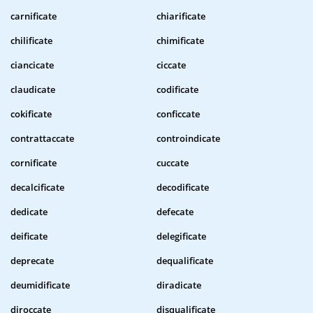
carnificate
chiarificate
chilificate
chimificate
ciancicate
ciccate
claudicate
codificate
cokificate
conficcate
contrattaccate
controindicate
cornificate
cuccate
decalcificate
decodificate
dedicate
defecate
deificate
delegificate
deprecate
dequalificate
deumidificate
diradicate
diroccate
disqualificate