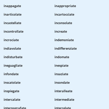
inappagate
inappropriate
inarticolate
incartocciate
incastellate
inconsolate
incontrollate
increate
incrociate
indemoniate
indiavolate
indifferenziate
indisturbate
indomate
ineguagliate
inespiate
infondate
insaziate
inscatolate
insondate
inspiegate
interalleate
intercalate
intermediate
internografate
interrelate