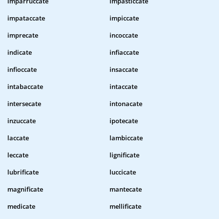
imparruccate
impasticcate
impataccate
impiccate
imprecate
incoccate
indicate
infiaccate
infioccate
insaccate
intabaccate
intaccate
intersecate
intonacate
inzuccate
ipotecate
laccate
lambiccate
leccate
lignificate
lubrificate
luccicate
magnificate
mantecate
medicate
mellificate