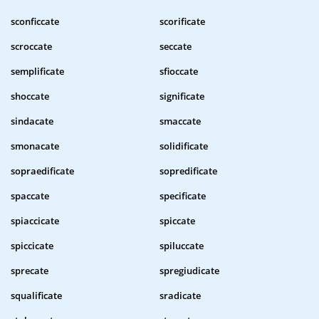
sconficcate
scorificate
scroccate
seccate
semplificate
sfioccate
shoccate
significate
sindacate
smaccate
smonacate
solidificate
sopraedificate
sopredificate
spaccate
specificate
spiaccicate
spiccate
spiccicate
spiluccate
sprecate
spregiudicate
squalificate
sradicate