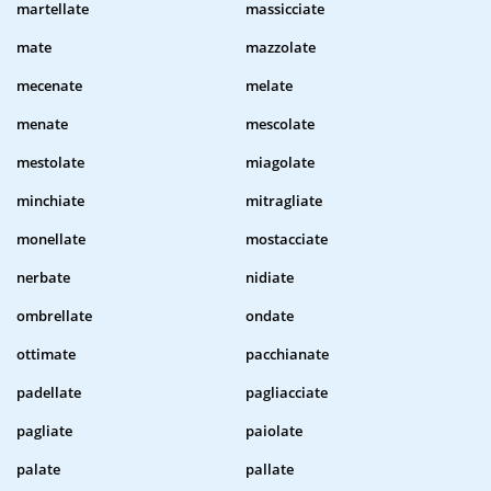
martellate
massicciate
mate
mazzolate
mecenate
melate
menate
mescolate
mestolate
miagolate
minchiate
mitragliate
monellate
mostacciate
nerbate
nidiate
ombrellate
ondate
ottimate
pacchianate
padellate
pagliacciate
pagliate
paiolate
palate
pallate