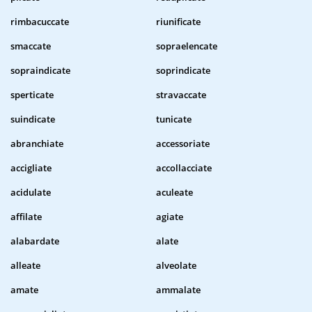
rimbacuccate
riunificate
smaccate
sopraelencate
sopraindicate
soprindicate
sperticate
stravaccate
suindicate
tunicate
abranchiate
accessoriate
accigliate
accollacciate
acidulate
aculeate
affilate
agiate
alabardate
alate
alleate
alveolate
amate
ammalate