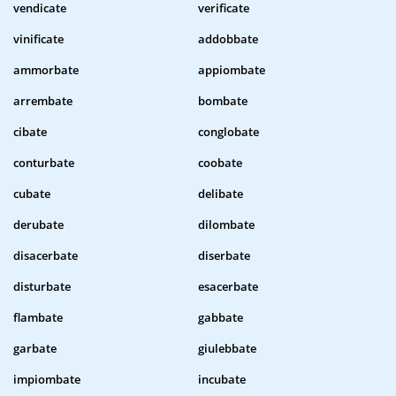
vendicate
verificate
vinificate
addobbate
ammorbate
appiombate
arrembate
bombate
cibate
conglobate
conturbate
coobate
cubate
delibate
derubate
dilombate
disacerbate
diserbate
disturbate
esacerbate
flambate
gabbate
garbate
giulebbate
impiombate
incubate