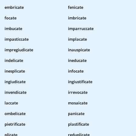
embricate
fenicate
focate
imbricate
imbucate
imparruccate
impasticcate
implacate
impregiudicate
inauspicate
indelicate
ineducate
inesplicate
infocate
ingiudicate
ingiustificate
invendicate
irrevocate
laccate
mosaicate
ombelicate
panicate
pietrificate
plastificate
plicate
reduplicate