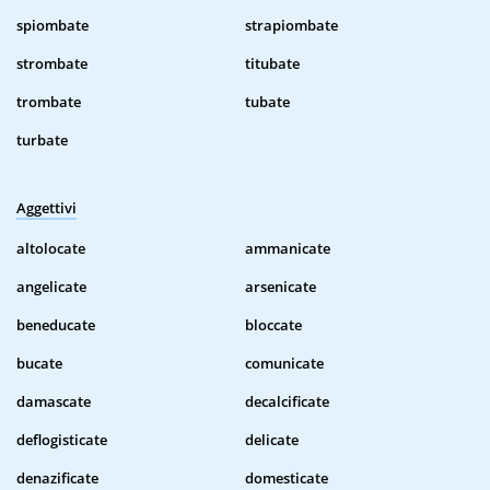
spiombate
strapiombate
strombate
titubate
trombate
tubate
turbate
Aggettivi
altolocate
ammanicate
angelicate
arsenicate
beneducate
bloccate
bucate
comunicate
damascate
decalcificate
deflogisticate
delicate
denazificate
domesticate