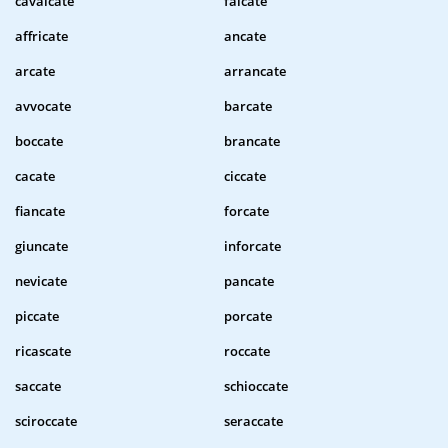
cavalcate
falcate
affricate
ancate
arcate
arrancate
avvocate
barcate
boccate
brancate
cacate
ciccate
fiancate
forcate
giuncate
inforcate
nevicate
pancate
piccate
porcate
ricascate
roccate
saccate
schioccate
sciroccate
seraccate