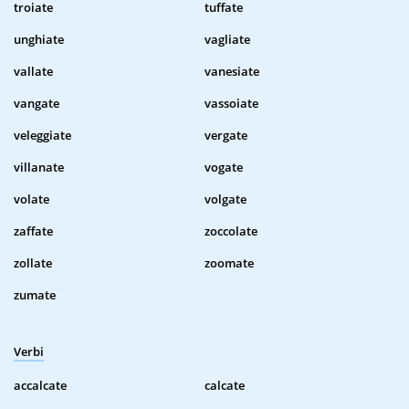
troiate
tuffate
unghiate
vagliate
vallate
vanesiate
vangate
vassoiate
veleggiate
vergate
villanate
vogate
volate
volgate
zaffate
zoccolate
zollate
zoomate
zumate
Verbi
accalcate
calcate