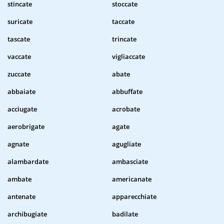
stincate
stoccate
suricate
taccate
tascate
trincate
vaccate
vigliaccate
zuccate
abate
abbaiate
abbuffate
acciugate
acrobate
aerobrigate
agate
agnate
agugliate
alambardate
ambasciate
ambate
americanate
antenate
apparecchiate
archibugiate
badilate