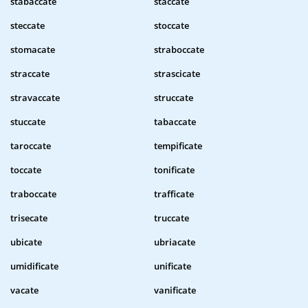
stabaccate
staccate
steccate
stoccate
stomacate
straboccate
straccate
strascicate
stravaccate
struccate
stuccate
tabaccate
taroccate
tempificate
toccate
tonificate
traboccate
trafficate
trisecate
truccate
ubicate
ubriacate
umidificate
unificate
vacate
vanificate