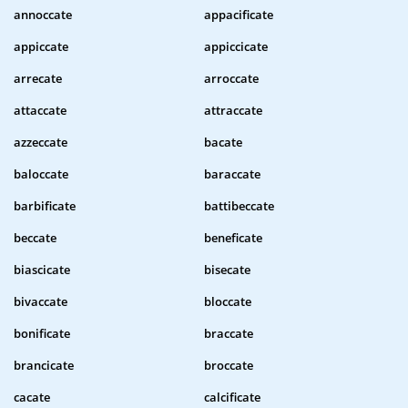
annoccate
appacificate
appiccate
appiccicate
arrecate
arroccate
attaccate
attraccate
azzeccate
bacate
baloccate
baraccate
barbificate
battibeccate
beccate
beneficate
biascicate
bisecate
bivaccate
bloccate
bonificate
braccate
brancicate
broccate
cacate
calcificate