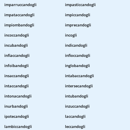
imparruccandogli
impasticcandogli
impataccandogli
impiccandogli
impiombandogli
imprecandogli
incoccandogli
incogli
incubandogli
indicandogli
infiaccandogli
infioccandogli
infoibandogli
inglobandogli
insaccandogli
intabaccandogli
intaccandogli
intersecandogli
intonacandogli
intubandogli
inurbandogli
inzuccandogli
ipotecandogli
laccandogli
lambiccandogli
leccandogli