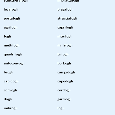
schiccherafogli
imbrattafogli
levafogli
piegafogli
portafogli
stracciafogli
agrifogli
caprifogli
fogli
interfogli
mettifogli
millefogli
quadrifogli
trifogli
autoconvogli
borbogli
brogli
campidogli
capidogli
capodogli
convogli
cordogli
dogli
germogli
imbrogli
logli