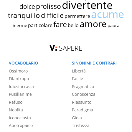
divertente
prolisso
dolce
acume
tranquillo
difficile
permettere
amore
fare
particolare
bello
inerme
paura
SAPERE
VOCABOLARIO
SINONIMI E CONTRARI
Ossimoro
Libertà
Filantropo
Facile
Idiosincrasia
Pragmatico
Pusillanime
Conoscenza
Refuso
Riassunto
Neofita
Paradigma
Iconoclasta
Gioia
Apotropaico
Tristezza