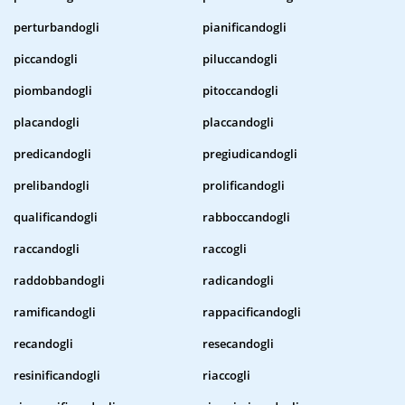
perturbandogli
pianificandogli
piccandogli
piluccandogli
piombandogli
pitoccandogli
placandogli
placcandogli
predicandogli
pregiudicandogli
prelibandogli
prolificandogli
qualificandogli
rabboccandogli
raccandogli
raccogli
raddobbandogli
radicandogli
ramificandogli
rappacificandogli
recandogli
resecandogli
resinificandogli
riaccogli