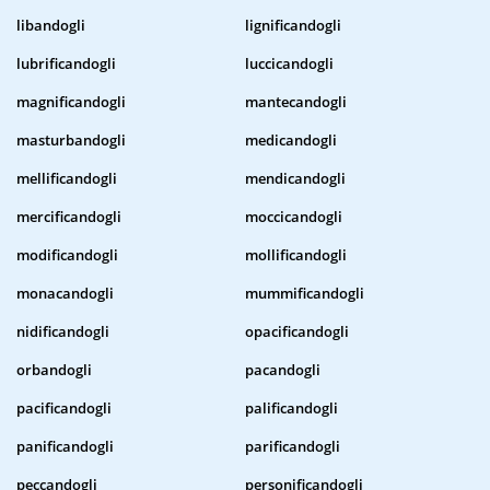
libandogli
lignificandogli
lubrificandogli
luccicandogli
magnificandogli
mantecandogli
masturbandogli
medicandogli
mellificandogli
mendicandogli
mercificandogli
moccicandogli
modificandogli
mollificandogli
monacandogli
mummificandogli
nidificandogli
opacificandogli
orbandogli
pacandogli
pacificandogli
palificandogli
panificandogli
parificandogli
peccandogli
personificandogli