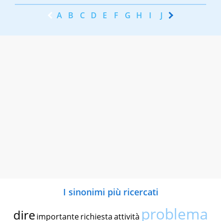
A
B
C
D
E
F
G
H
I
J
K
L
M
N
I sinonimi più ricercati
problema
dire
importante
richiesta
attività