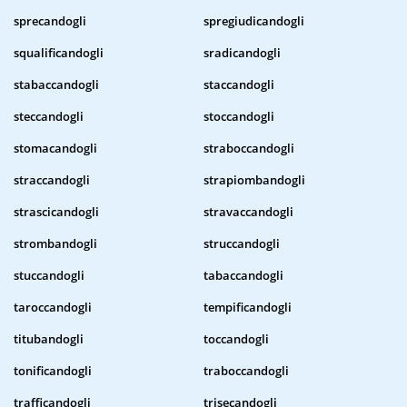
sprecandogli
spregiudicandogli
squalificandogli
sradicandogli
stabaccandogli
staccandogli
steccandogli
stoccandogli
stomacandogli
straboccandogli
straccandogli
strapiombandogli
strascicandogli
stravaccandogli
strombandogli
struccandogli
stuccandogli
tabaccandogli
taroccandogli
tempificandogli
titubandogli
toccandogli
tonificandogli
traboccandogli
trafficandogli
trisecandogli