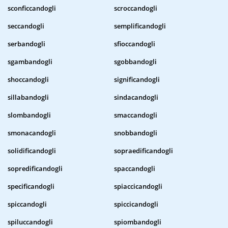
sconficcandogli
scroccandogli
seccandogli
semplificandogli
serbandogli
sfioccandogli
sgambandogli
sgobbandogli
shoccandogli
significandogli
sillabandogli
sindacandogli
slombandogli
smaccandogli
smonacandogli
snobbandogli
solidificandogli
sopraedificandogli
sopredificandogli
spaccandogli
specificandogli
spiaccicandogli
spiccandogli
spiccicandogli
spiluccandogli
spiombandogli