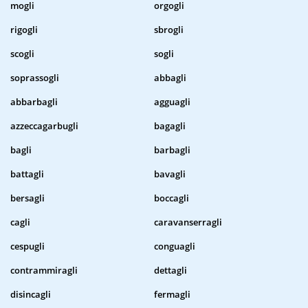
mogli
orgogli
rigogli
sbrogli
scogli
sogli
soprassogli
abbagli
abbarbagli
agguagli
azzeccagarbugli
bagagli
bagli
barbagli
battagli
bavagli
bersagli
boccagli
cagli
caravanserragli
cespugli
conguagli
contrammiragli
dettagli
disincagli
fermagli