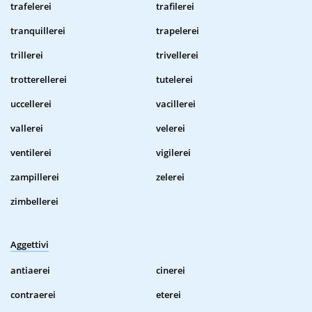
trafelerei
trafilerei
tranquillerei
trapelerei
trillerei
trivellerei
trotterellerei
tutelerei
uccellerei
vacillerei
vallerei
velerei
ventilerei
vigilerei
zampillerei
zelerei
zimbellerei
Aggettivi
antiaerei
cinerei
contraerei
eterei