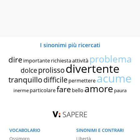
I sinonimi più ricercati
problema
dire
importante
richiesta
attività
divertente
prolisso
dolce
acume
tranquillo
difficile
permettere
amore
fare
particolare
bello
inerme
paura
SAPERE
VOCABOLARIO
SINONIMI E CONTRARI
Ossimoro
Libertà