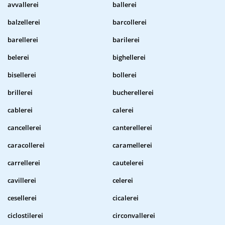
avvallerei
ballerei
balzellerei
barcollerei
barellerei
barilerei
belerei
bighellerei
bisellerei
bollerei
brillerei
bucherellerei
cablerei
calerei
cancellerei
canterellerei
caracollerei
caramellerei
carrellerei
cautelerei
cavillerei
celerei
cesellerei
cicalerei
ciclostilerei
circonvallerei