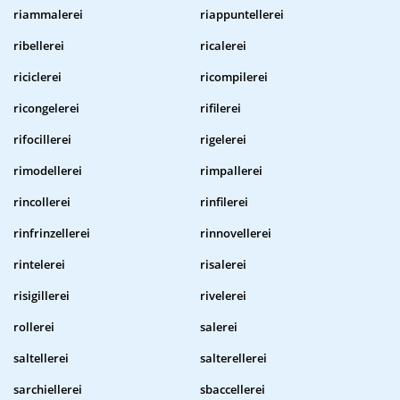
riammalerei
riappuntellerei
ribellerei
ricalerei
riciclerei
ricompilerei
ricongelerei
rifilerei
rifocillerei
rigelerei
rimodellerei
rimpallerei
rincollerei
rinfilerei
rinfrinzellerei
rinnovellerei
rintelerei
risalerei
risigillerei
rivelerei
rollerei
salerei
saltellerei
salterellerei
sarchiellerei
sbaccellerei