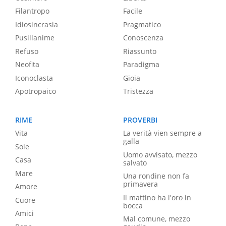
Filantropo
Facile
Idiosincrasia
Pragmatico
Pusillanime
Conoscenza
Refuso
Riassunto
Neofita
Paradigma
Iconoclasta
Gioia
Apotropaico
Tristezza
RIME
PROVERBI
Vita
La verità vien sempre a
galla
Sole
Uomo avvisato, mezzo
Casa
salvato
Mare
Una rondine non fa
primavera
Amore
Il mattino ha l'oro in
Cuore
bocca
Amici
Mal comune, mezzo