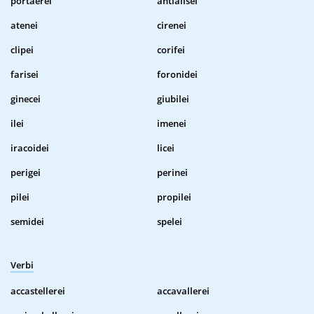
portaerei
antialisei
atenei
cirenei
clipei
corifei
farisei
foronidei
ginecei
giubilei
ilei
imenei
iracoidei
licei
perigei
perinei
pilei
propilei
semidei
spelei
Verbi
accastellerei
accavallerei