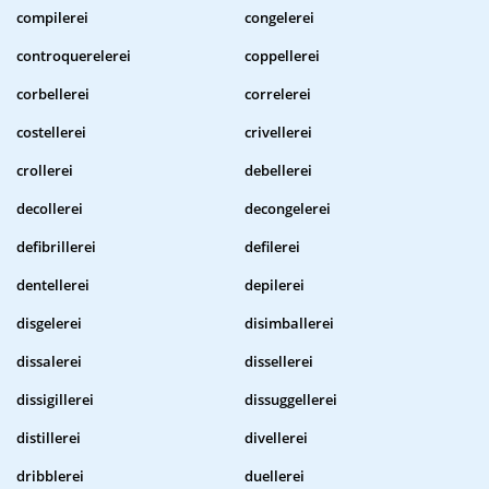
compilerei
congelerei
controquerelerei
coppellerei
corbellerei
correlerei
costellerei
crivellerei
crollerei
debellerei
decollerei
decongelerei
defibrillerei
defilerei
dentellerei
depilerei
disgelerei
disimballerei
dissalerei
dissellerei
dissigillerei
dissuggellerei
distillerei
divellerei
dribblerei
duellerei