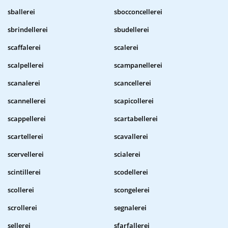
sballerei
sbocconcellerei
sbrindellerei
sbudellerei
scaffalerei
scalerei
scalpellerei
scampanellerei
scanalerei
scancellerei
scannellerei
scapicollerei
scappellerei
scartabellerei
scartellerei
scavallerei
scervellerei
scialerei
scintillerei
scodellerei
scollerei
scongelerei
scrollerei
segnalerei
sellerei
sfarfallerei