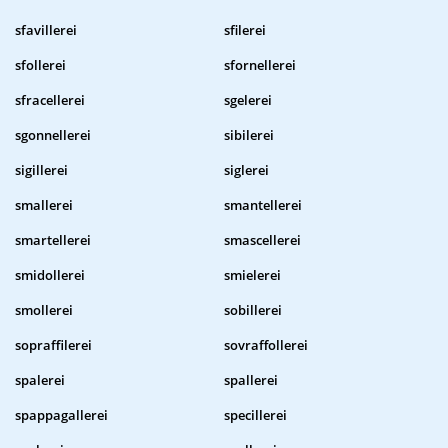
sfavillerei
sfilerei
sfollerei
sfornellerei
sfracellerei
sgelerei
sgonnellerei
sibilerei
sigillerei
siglerei
smallerei
smantellerei
smartellerei
smascellerei
smidollerei
smielerei
smollerei
sobillerei
sopraffilerei
sovraffollerei
spalerei
spallerei
spappagallerei
specillerei