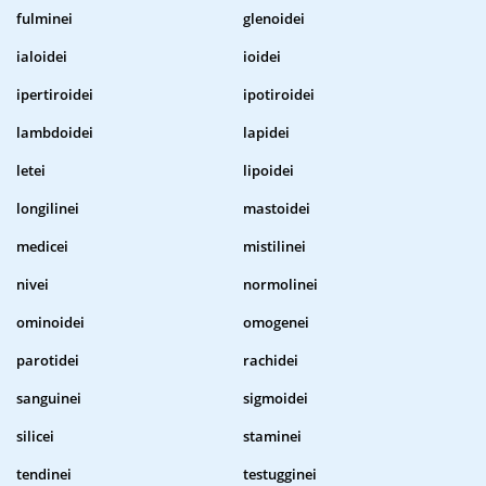
fulminei
glenoidei
ialoidei
ioidei
ipertiroidei
ipotiroidei
lambdoidei
lapidei
letei
lipoidei
longilinei
mastoidei
medicei
mistilinei
nivei
normolinei
ominoidei
omogenei
parotidei
rachidei
sanguinei
sigmoidei
silicei
staminei
tendinei
testugginei