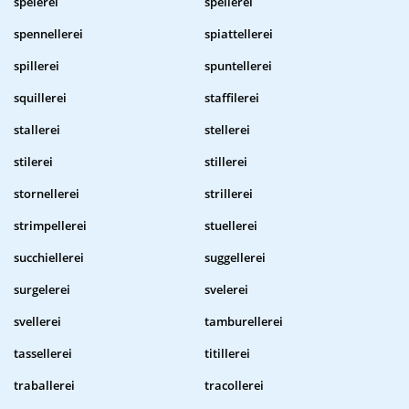
spelerei
spellerei
spennellerei
spiattellerei
spillerei
spuntellerei
squillerei
staffilerei
stallerei
stellerei
stilerei
stillerei
stornellerei
strillerei
strimpellerei
stuellerei
succhiellerei
suggellerei
surgelerei
svelerei
svellerei
tamburellerei
tassellerei
titillerei
traballerei
tracollerei