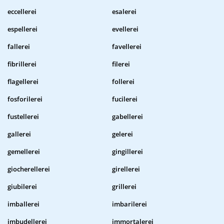
eccellerei
esalerei
espellerei
evellerei
fallerei
favellerei
fibrillerei
filerei
flagellerei
follerei
fosforilerei
fucilerei
fustellerei
gabellerei
gallerei
gelerei
gemellerei
gingillerei
giocherellerei
girellerei
giubilerei
grillerei
imballerei
imbarilerei
imbudellerei
immortalerei