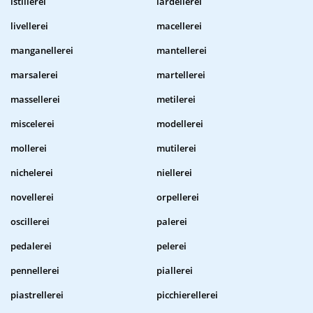
istillerei
lardellerei
livellerei
macellerei
manganellerei
mantellerei
marsalerei
martellerei
massellerei
metilerei
miscelerei
modellerei
mollerei
mutilerei
nichelerei
niellerei
novellerei
orpellerei
oscillerei
palerei
pedalerei
pelerei
pennellerei
piallerei
piastrellerei
picchierellerei