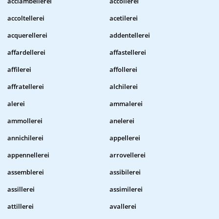
acciambellerei
accollerei
accoltellerei
acetilerei
acquerellerei
addentellerei
affardellerei
affastellerei
affilerei
affollerei
affratellerei
alchilerei
alerei
ammalerei
ammollerei
anelerei
annichilerei
appellerei
appennellerei
arrovellerei
assemblerei
assibilerei
assillerei
assimilerei
attillerei
avallerei