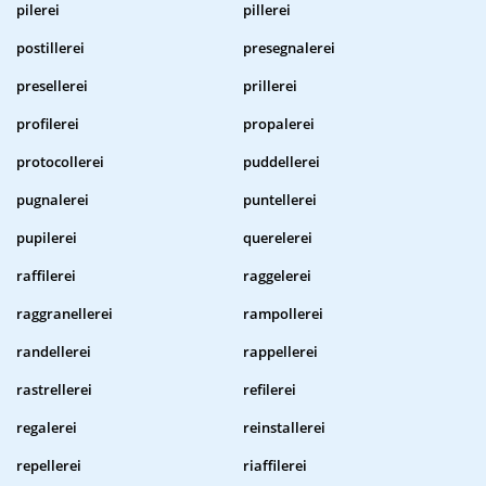
pilerei
pillerei
postillerei
presegnalerei
presellerei
prillerei
profilerei
propalerei
protocollerei
puddellerei
pugnalerei
puntellerei
pupilerei
querelerei
raffilerei
raggelerei
raggranellerei
rampollerei
randellerei
rappellerei
rastrellerei
refilerei
regalerei
reinstallerei
repellerei
riaffilerei