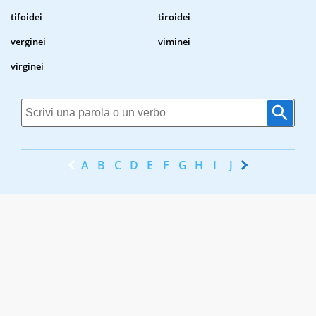
tifoidei
tiroidei
verginei
viminei
virginei
A
B
C
D
E
F
G
H
I
J
K
L
M
N