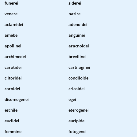
funerei
siderei
venerei
nazirei
aclamidei
adenoidei
amebei
anguinei
apollinei
aracnoidei
archimedei
brevilinei
carotidei
cartilaginei
clitoridei
condiloidei
coroidei
cricoidei
disomogenei
egei
eschilei
eterogenei
euclidei
euripidei
femminei
fotogenei