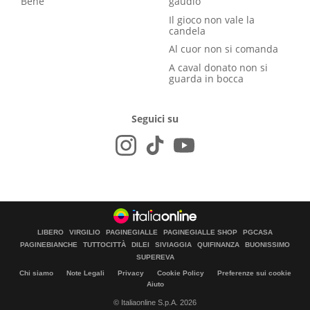
Bene
gaudio
Il gioco non vale la
candela
Al cuor non si comanda
A caval donato non si
guarda in bocca
Seguici su
LIBERO
VIRGILIO
PAGINEGIALLE
PAGINEGIALLE SHOP
PGCASA
PAGINEBIANCHE
TUTTOCITTÀ
DILEI
SIVIAGGIA
QUIFINANZA
BUONISSIMO
SUPEREVA
Chi siamo
Note Legali
Privacy
Cookie Policy
Preferenze sui cookie
Aiuto
© Italiaonline S.p.A. 2026