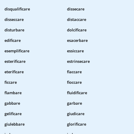
disqualificare
dissecare
disseccare
distaccare
disturbare
dolcificare
edificare
esacerbare
esemplificare
essiccare
esterificare
estrinsecare
eterificare
fiaccare
ficcare
fioccare
flambare
fluidificare
gabbare
garbare
gelificare
giudicare
giulebbare
glorificare