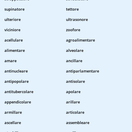
supinatore
tettore
ulteriore
ultrasonore
viciniore
zoofore
acellulare
agroalimentare
alimentare
alveolare
amare
ancillare
antinucleare
antiparlamentare
antipopolare
antisolare
antitubercolare
apolare
appendicolare
arillare
armillare
articolare
ascellare
assembleare