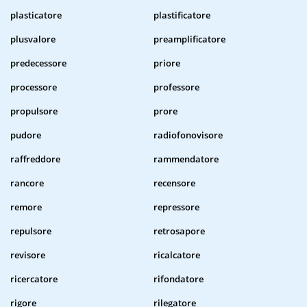
plasticatore
plastificatore
plusvalore
preamplificatore
predecessore
priore
processore
professore
propulsore
prore
pudore
radiofonovisore
raffreddore
rammendatore
rancore
recensore
remore
repressore
repulsore
retrosapore
revisore
ricalcatore
ricercatore
rifondatore
rigore
rilegatore