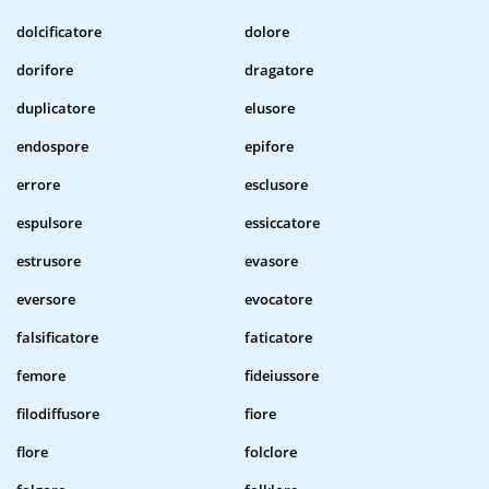
dolcificatore
dolore
dorifore
dragatore
duplicatore
elusore
endospore
epifore
errore
esclusore
espulsore
essiccatore
estrusore
evasore
eversore
evocatore
falsificatore
faticatore
femore
fideiussore
filodiffusore
fiore
flore
folclore