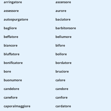
arringatore
ascensore
assessore
aurore
autospurgatore
baciatore
bagliore
barbitonsore
beffatore
bellumore
biancore
bifore
bluffatore
bollore
bonificatore
bordatore
bore
bruciore
buonumore
calore
candelore
candore
canefore
canfore
caporalmaggiore
cardatore