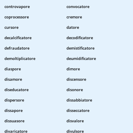
controvapore
convocatore
coprocessore
cremore
cursore
datore
decalcificatore
decodificatore
defraudatore
demistificatore
demoltiplicatore
deumidificatore
diaspore
dimore
disamore
discensore
diseducatore
disonore
dispersore
dissabbiatore
dissapore
disseccatore
dissuasore
disvalore
divaricatore
divulsore