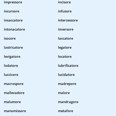
impressore
incisore
incursore
infusore
insaccatore
intercessore
intonacatore
inversore
isocore
laccatore
lastricatore
legatore
levigatore
locatore
lodatore
lubrificatore
luccicore
lucidatore
macrospore
madrepore
mallevadore
malore
malumore
mandragore
manomissore
metafore