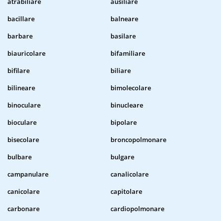
atrabiliare
ausiliare
bacillare
balneare
barbare
basilare
biauricolare
bifamiliare
bifilare
biliare
bilineare
bimolecolare
binoculare
binucleare
bioculare
bipolare
bisecolare
broncopolmonare
bulbare
bulgare
campanulare
canalicolare
canicolare
capitolare
carbonare
cardiopolmonare