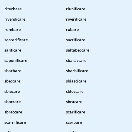
riturbare
riunificare
rivendicare
riverificare
rombare
rubare
saccarificare
sacrificare
salificare
saltabeccare
saponificare
sbaraccare
sbarbare
sbarbificare
sbeccare
sbiascicare
sbiecare
sbloccare
sboccare
sbracare
sbreccare
scarificare
scarnificare
scerbare