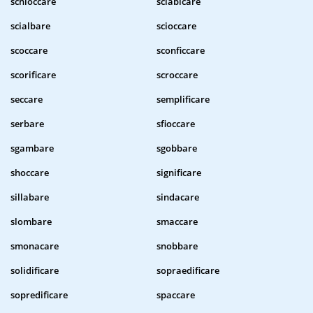
schioccare
sciabicare
scialbare
scioccare
scoccare
sconficcare
scorificare
scroccare
seccare
semplificare
serbare
sfioccare
sgambare
sgobbare
shoccare
significare
sillabare
sindacare
slombare
smaccare
smonacare
snobbare
solidificare
sopraedificare
sopredificare
spaccare