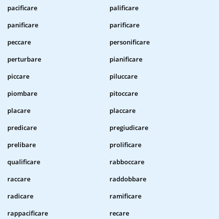
pacificare
palificare
panificare
parificare
peccare
personificare
perturbare
pianificare
piccare
piluccare
piombare
pitoccare
placare
placcare
predicare
pregiudicare
prelibare
prolificare
qualificare
rabboccare
raccare
raddobbare
radicare
ramificare
rappacificare
recare