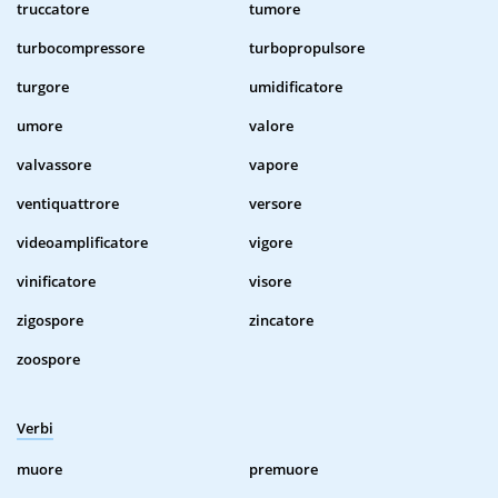
truccatore
tumore
turbocompressore
turbopropulsore
turgore
umidificatore
umore
valore
valvassore
vapore
ventiquattrore
versore
videoamplificatore
vigore
vinificatore
visore
zigospore
zincatore
zoospore
Verbi
muore
premuore