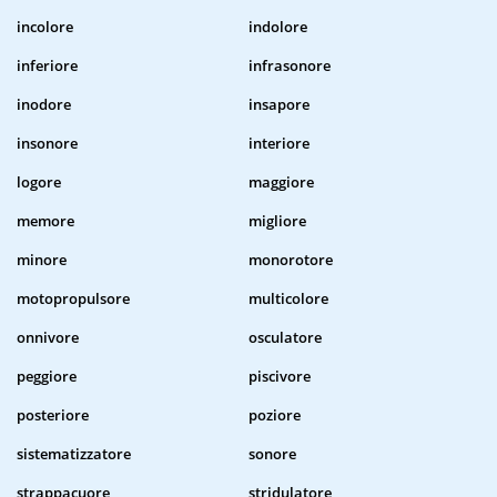
incolore
indolore
inferiore
infrasonore
inodore
insapore
insonore
interiore
logore
maggiore
memore
migliore
minore
monorotore
motopropulsore
multicolore
onnivore
osculatore
peggiore
piscivore
posteriore
poziore
sistematizzatore
sonore
strappacuore
stridulatore