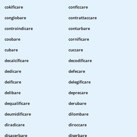
cokificare
conficcare
conglobare
contrattaccare
controindicare
conturbare
coobare
cornificare
cubare
cuccare
decalcificare
decodificare
dedicare
defecare
deificare
delegificare
delibare
deprecare
dequalificare
derubare
deumidificare
dilombare
diradicare
diroccare
disacerbare
diserbare