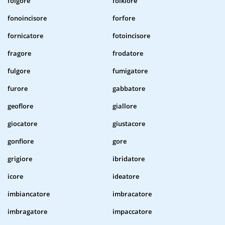
folgore
folklore
fonoincisore
forfore
fornicatore
fotoincisore
fragore
frodatore
fulgore
fumigatore
furore
gabbatore
geoflore
giallore
giocatore
giustacore
gonfiore
gore
grigiore
ibridatore
icore
ideatore
imbiancatore
imbracatore
imbragatore
impaccatore