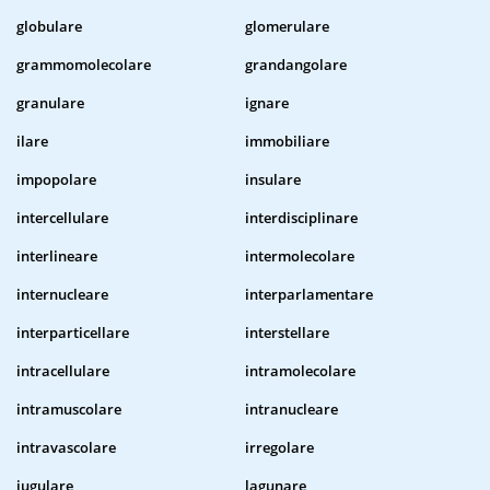
globulare
glomerulare
grammomolecolare
grandangolare
granulare
ignare
ilare
immobiliare
impopolare
insulare
intercellulare
interdisciplinare
interlineare
intermolecolare
internucleare
interparlamentare
interparticellare
interstellare
intracellulare
intramolecolare
intramuscolare
intranucleare
intravascolare
irregolare
iugulare
lagunare