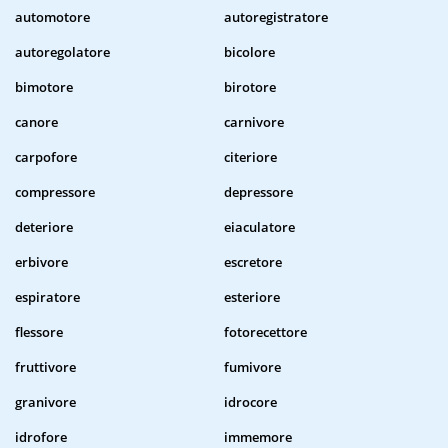
automotore
autoregistratore
autoregolatore
bicolore
bimotore
birotore
canore
carnivore
carpofore
citeriore
compressore
depressore
deteriore
eiaculatore
erbivore
escretore
espiratore
esteriore
flessore
fotorecettore
fruttivore
fumivore
granivore
idrocore
idrofore
immemore