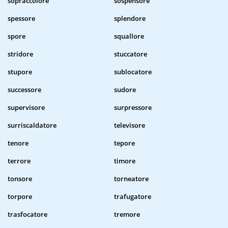
sopraccolore
sospensore
spessore
splendore
spore
squallore
stridore
stuccatore
stupore
sublocatore
successore
sudore
supervisore
surpressore
surriscaldatore
televisore
tenore
tepore
terrore
timore
tonsore
torneatore
torpore
trafugatore
trasfocatore
tremore