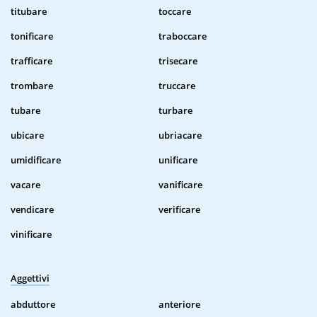
titubare
toccare
tonificare
traboccare
trafficare
trisecare
trombare
truccare
tubare
turbare
ubicare
ubriacare
umidificare
unificare
vacare
vanificare
vendicare
verificare
vinificare
Aggettivi
abduttore
anteriore