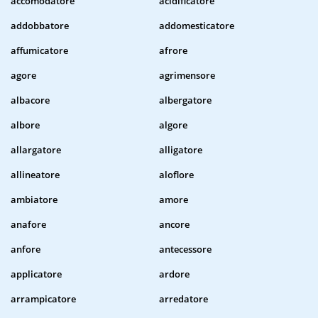
accomodatore
acidificatore
addobbatore
addomesticatore
affumicatore
afrore
agore
agrimensore
albacore
albergatore
albore
algore
allargatore
alligatore
allineatore
aloflore
ambiatore
amore
anafore
ancore
anfore
antecessore
applicatore
ardore
arrampicatore
arredatore