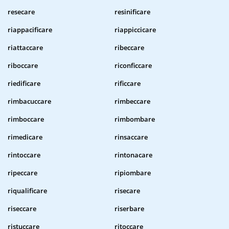
resecare
resinificare
riappacificare
riappiccicare
riattaccare
ribeccare
riboccare
riconficcare
riedificare
rificcare
rimbacuccare
rimbeccare
rimboccare
rimbombare
rimedicare
rinsaccare
rintoccare
rintonacare
ripeccare
ripiombare
riqualificare
risecare
riseccare
riserbare
ristuccare
ritoccare