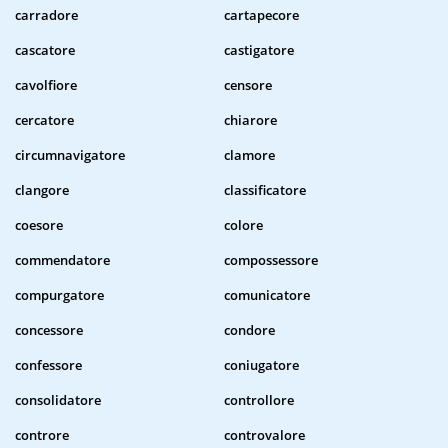
carradore
cartapecore
cascatore
castigatore
cavolfiore
censore
cercatore
chiarore
circumnavigatore
clamore
clangore
classificatore
coesore
colore
commendatore
compossessore
compurgatore
comunicatore
concessore
condore
confessore
coniugatore
consolidatore
controllore
controre
controvalore