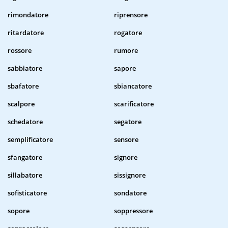
rimondatore
riprensore
ritardatore
rogatore
rossore
rumore
sabbiatore
sapore
sbafatore
sbiancatore
scalpore
scarificatore
schedatore
segatore
semplificatore
sensore
sfangatore
signore
sillabatore
sissignore
sofisticatore
sondatore
sopore
soppressore