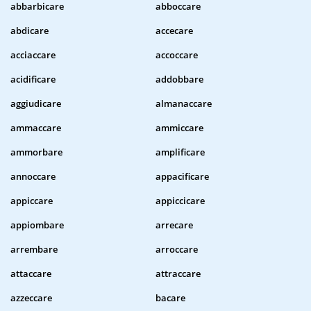
abbarbicare
abboccare
abdicare
accecare
acciaccare
accoccare
acidificare
addobbare
aggiudicare
almanaccare
ammaccare
ammiccare
ammorbare
amplificare
annoccare
appacificare
appiccare
appiccicare
appiombare
arrecare
arrembare
arroccare
attaccare
attraccare
azzeccare
bacare