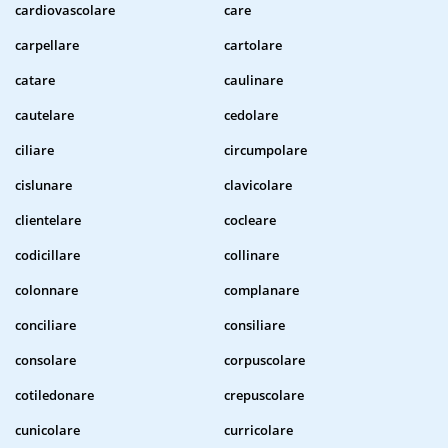
cardiovascolare
care
carpellare
cartolare
catare
caulinare
cautelare
cedolare
ciliare
circumpolare
cislunare
clavicolare
clientelare
cocleare
codicillare
collinare
colonnare
complanare
conciliare
consiliare
consolare
corpuscolare
cotiledonare
crepuscolare
cunicolare
curricolare