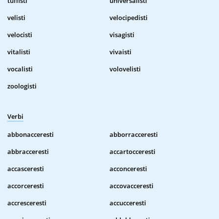
tuffisti
universalisti
velisti
velocipedisti
velocisti
visagisti
vitalisti
vivaisti
vocalisti
volovelisti
zoologisti
Verbi
abbonacceresti
abborracceresti
abbracceresti
accartocceresti
accasceresti
acconceresti
accorceresti
accovacceresti
accresceresti
accucceresti