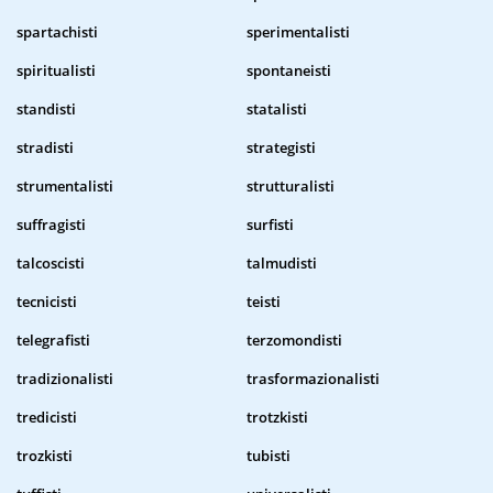
spartachisti
sperimentalisti
spiritualisti
spontaneisti
standisti
statalisti
stradisti
strategisti
strumentalisti
strutturalisti
suffragisti
surfisti
talcoscisti
talmudisti
tecnicisti
teisti
telegrafisti
terzomondisti
tradizionalisti
trasformazionalisti
tredicisti
trotzkisti
trozkisti
tubisti