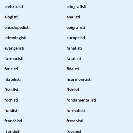
elettricisti
eliografisti
elogisti
enalisti
enciclopedisti
epigrafisti
etimologisti
europeisti
evangelisti
fanalisti
farmacisti
fatalisti
feticisti
fideisti
filatelisti
fisarmonicisti
fiscalisti
fisicisti
fochisti
fondamentalisti
fondisti
formalisti
franchisti
freschisti
frondisti
fuochisti