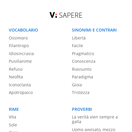
SAPERE
VOCABOLARIO
SINONIMI E CONTRARI
Ossimoro
Libertà
Filantropo
Facile
Idiosincrasia
Pragmatico
Pusillanime
Conoscenza
Refuso
Riassunto
Neofita
Paradigma
Iconoclasta
Gioia
Apotropaico
Tristezza
RIME
PROVERBI
Vita
La verità vien sempre a
galla
Sole
Uomo avvisato, mezzo