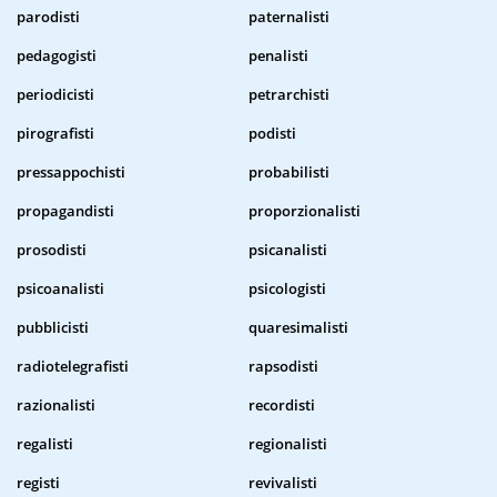
parodisti
paternalisti
pedagogisti
penalisti
periodicisti
petrarchisti
pirografisti
podisti
pressappochisti
probabilisti
propagandisti
proporzionalisti
prosodisti
psicanalisti
psicoanalisti
psicologisti
pubblicisti
quaresimalisti
radiotelegrafisti
rapsodisti
razionalisti
recordisti
regalisti
regionalisti
registi
revivalisti