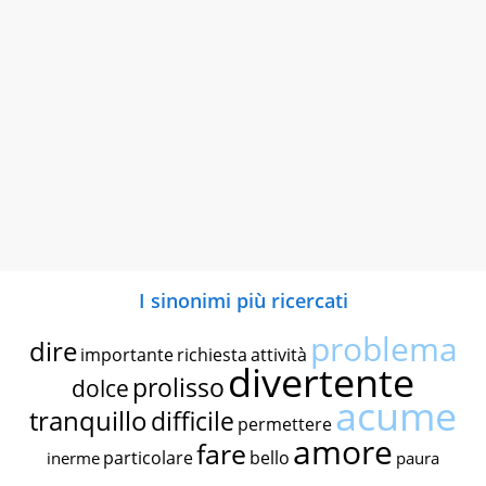
I sinonimi più ricercati
problema
dire
importante
richiesta
attività
divertente
prolisso
dolce
acume
tranquillo
difficile
permettere
amore
fare
particolare
bello
inerme
paura