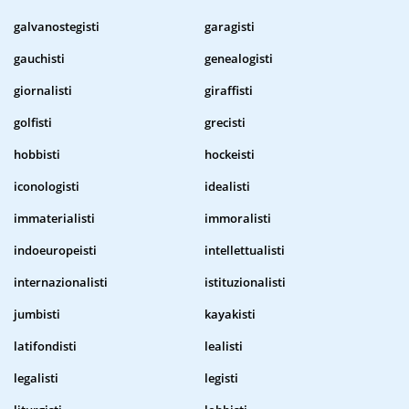
galvanostegisti
garagisti
gauchisti
genealogisti
giornalisti
giraffisti
golfisti
grecisti
hobbisti
hockeisti
iconologisti
idealisti
immaterialisti
immoralisti
indoeuropeisti
intellettualisti
internazionalisti
istituzionalisti
jumbisti
kayakisti
latifondisti
lealisti
legalisti
legisti