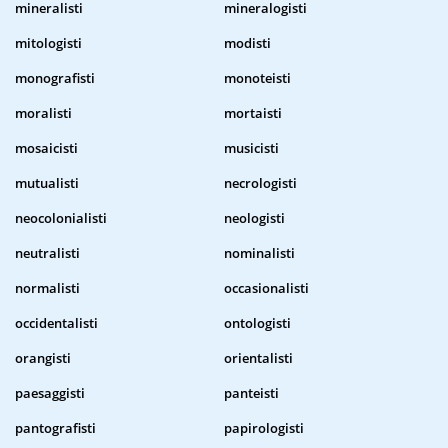
mineralisti
mineralogisti
mitologisti
modisti
monografisti
monoteisti
moralisti
mortaisti
mosaicisti
musicisti
mutualisti
necrologisti
neocolonialisti
neologisti
neutralisti
nominalisti
normalisti
occasionalisti
occidentalisti
ontologisti
orangisti
orientalisti
paesaggisti
panteisti
pantografisti
papirologisti