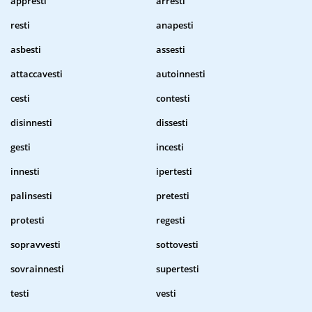
appresti
arresti
resti
anapesti
asbesti
assesti
attaccavesti
autoinnesti
cesti
contesti
disinnesti
dissesti
gesti
incesti
innesti
ipertesti
palinsesti
pretesti
protesti
regesti
sopravvesti
sottovesti
sovrainnesti
supertesti
testi
vesti