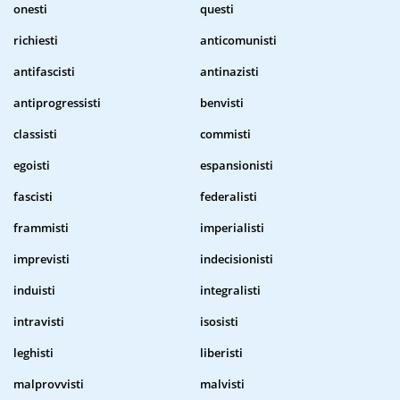
onesti
questi
richiesti
anticomunisti
antifascisti
antinazisti
antiprogressisti
benvisti
classisti
commisti
egoisti
espansionisti
fascisti
federalisti
frammisti
imperialisti
imprevisti
indecisionisti
induisti
integralisti
intravisti
isosisti
leghisti
liberisti
malprovvisti
malvisti