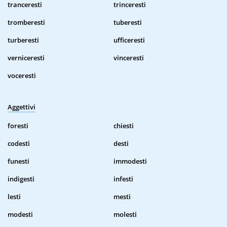
tranceresti
trinceresti
tromberesti
tuberesti
turberesti
ufficeresti
verniceresti
vinceresti
voceresti
Aggettivi
foresti
chiesti
codesti
desti
funesti
immodesti
indigesti
infesti
lesti
mesti
modesti
molesti