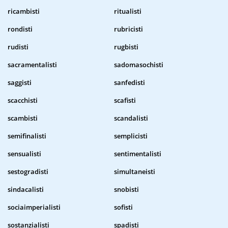
ricambisti
ritualisti
rondisti
rubricisti
rudisti
rugbisti
sacramentalisti
sadomasochisti
saggisti
sanfedisti
scacchisti
scafisti
scambisti
scandalisti
semifinalisti
semplicisti
sensualisti
sentimentalisti
sestogradisti
simultaneisti
sindacalisti
snobisti
sociaimperialisti
sofisti
sostanzialisti
spadisti