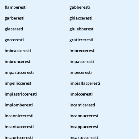
flamberesti
gabberesti
garberesti
ghiacceresti
giaceresti
giulebberesti
gocceresti
graticceresti
imbracceresti
imbrecceresti
imbronceresti
impacceresti
impasticceresti
impeceresti
impellicceresti
impiallacceresti
impiastricceresti
impicceresti
impiomberesti
incamiceresti
incannicceresti
incannucceresti
incantucceresti
incappucceresti
incapricceresti
incartocceresti