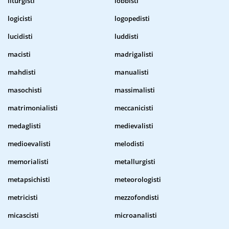
liturgisti
lobbisti
logicisti
logopedisti
lucidisti
luddisti
macisti
madrigalisti
mahdisti
manualisti
masochisti
massimalisti
matrimonialisti
meccanicisti
medaglisti
medievalisti
medioevalisti
melodisti
memorialisti
metallurgisti
metapsichisti
meteorologisti
metricisti
mezzofondisti
micascisti
microanalisti