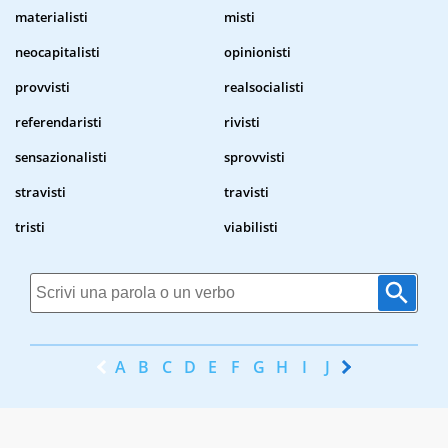
materialisti
misti
neocapitalisti
opinionisti
provvisti
realsocialisti
referendaristi
rivisti
sensazionalisti
sprovvisti
stravisti
travisti
tristi
viabilisti
A
B
C
D
E
F
G
H
I
J
K
L
M
N