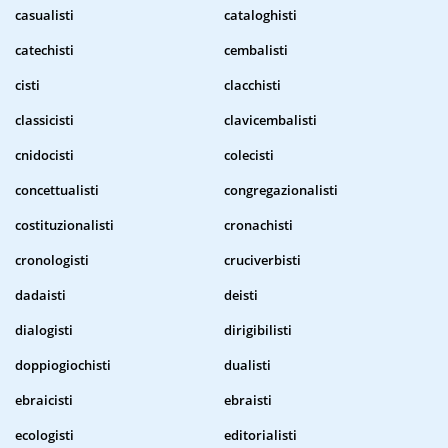
casualisti
cataloghisti
catechisti
cembalisti
cisti
clacchisti
classicisti
clavicembalisti
cnidocisti
colecisti
concettualisti
congregazionalisti
costituzionalisti
cronachisti
cronologisti
cruciverbisti
dadaisti
deisti
dialogisti
dirigibilisti
doppiogiochisti
dualisti
ebraicisti
ebraisti
ecologisti
editorialisti