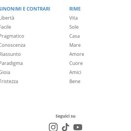
SINONIMI E CONTRARI
RIME
Libertà
Vita
Facile
Sole
Pragmatico
Casa
Conoscenza
Mare
Riassunto
Amore
Paradigma
Cuore
Gioia
Amici
Tristezza
Bene
Seguici su