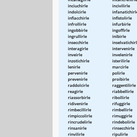
inciuchirle
incivilirle
indolcirle
infanatichirl
infiacchirle
infistolirle
infrollirle
infurbirle
ingobbirle
ingoffirle
ingrullirle
inibirle
insecchirle
inselvatichir
interagirle
intervenirle
inveirle
invelenirle
inzotichirle
isterilirle
lenirle
marcirle
pervenirle
polirle
prevenirle
proibirle
raddolcirle
raggentilirle
reagirle
riabbellirle
riassorbirle
ribollirle
ridivenirle
rifuggirle
rimbecillirle
rimbellirle
rimpiccolirle
rimuggirle
rincrudelirle
rindebolirle
rinsanirle
rinsecchirle
rinvilirle
ripulirle