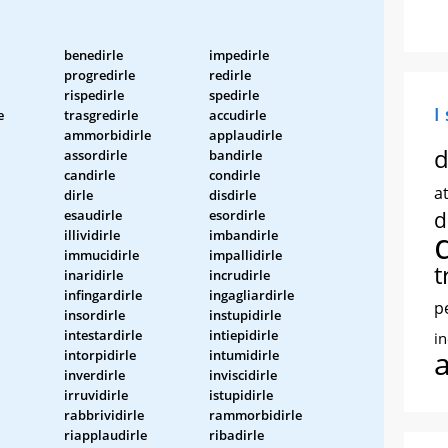
benedirle
impedirle
progredirle
redirle
rispedirle
spedirle
I
e
trasgredirle
accudirle
ammorbidirle
applaudirle
d
assordirle
bandirle
candirle
condirle
at
dirle
disdirle
esaudirle
esordirle
d
illividirle
imbandirle
immucidirle
impallidirle
t
inaridirle
incrudirle
infingardirle
ingagliardirle
p
insordirle
instupidirle
intestardirle
intiepidirle
i
intorpidirle
intumidirle
inverdirle
inviscidirle
irruvidirle
istupidirle
rabbrividirle
rammorbidirle
riapplaudirle
ribadirle