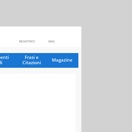
REGISTRATI
MAIL
enti
Frasi e
Magazine
li
Citazioni