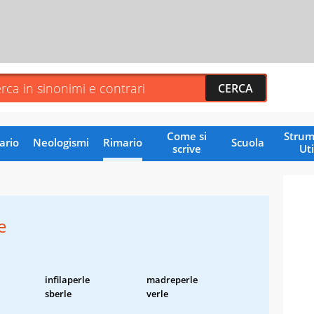
Come si
Strum
ario
Neologismi
Rimario
Scuola
scrive
Uti
e
infilaperle
madreperle
sberle
verle