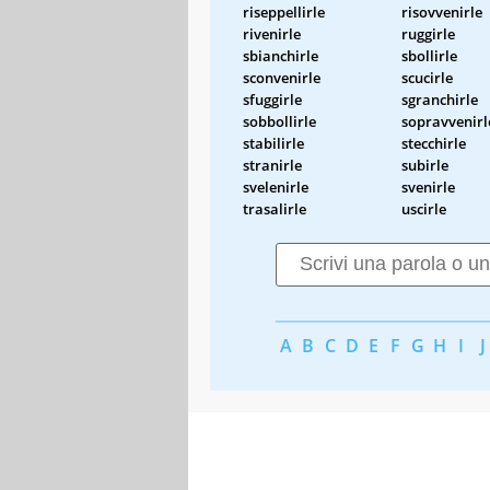
riseppellirle
risovvenirle
rivenirle
ruggirle
sbianchirle
sbollirle
sconvenirle
scucirle
sfuggirle
sgranchirle
sobbollirle
sopravvenirl
stabilirle
stecchirle
stranirle
subirle
svelenirle
svenirle
trasalirle
uscirle
A
B
C
D
E
F
G
H
I
J