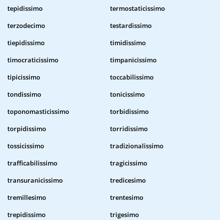
tepidissimo
termostaticissimo
terzodecimo
testardissimo
tiepidissimo
timidissimo
timocraticissimo
timpanicissimo
tipicissimo
toccabilissimo
tondissimo
tonicissimo
toponomasticissimo
torbidissimo
torpidissimo
torridissimo
tossicissimo
tradizionalissimo
trafficabilissimo
tragicissimo
transuranicissimo
tredicesimo
tremillesimo
trentesimo
trepidissimo
trigesimo