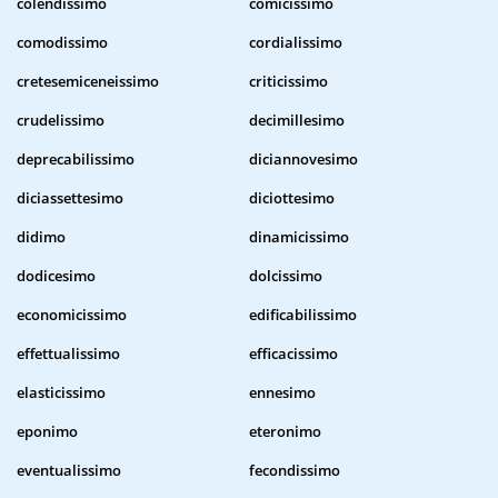
colendissimo
comicissimo
comodissimo
cordialissimo
cretesemiceneissimo
criticissimo
crudelissimo
decimillesimo
deprecabilissimo
diciannovesimo
diciassettesimo
diciottesimo
didimo
dinamicissimo
dodicesimo
dolcissimo
economicissimo
edificabilissimo
effettualissimo
efficacissimo
elasticissimo
ennesimo
eponimo
eteronimo
eventualissimo
fecondissimo