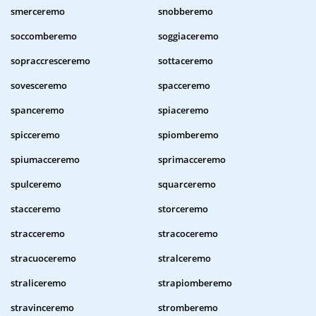
smerceremo
snobberemo
soccomberemo
soggiaceremo
sopraccresceremo
sottaceremo
sovesceremo
spacceremo
spanceremo
spiaceremo
spicceremo
spiomberemo
spiumacceremo
sprimacceremo
spulceremo
squarceremo
stacceremo
storceremo
stracceremo
stracoceremo
stracuoceremo
stralceremo
straliceremo
strapiomberemo
stravinceremo
stromberemo