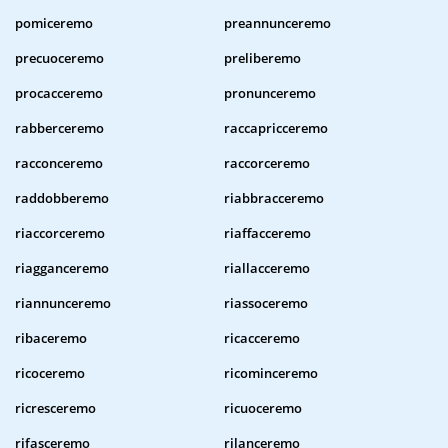
pomiceremo
preannunceremo
precuoceremo
preliberemo
procacceremo
pronunceremo
rabberceremo
raccapricceremo
racconceremo
raccorceremo
raddobberemo
riabbracceremo
riaccorceremo
riaffacceremo
riagganceremo
riallacceremo
riannunceremo
riassoceremo
ribaceremo
ricacceremo
ricoceremo
ricominceremo
ricresceremo
ricuoceremo
rifasceremo
rilanceremo