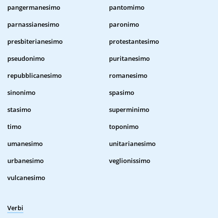
pangermanesimo
pantomimo
parnassianesimo
paronimo
presbiterianesimo
protestantesimo
pseudonimo
puritanesimo
repubblicanesimo
romanesimo
sinonimo
spasimo
stasimo
superminimo
timo
toponimo
umanesimo
unitarianesimo
urbanesimo
veglionissimo
vulcanesimo
Verbi