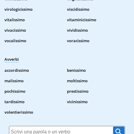
virologicissimo
viscidissimo
vitalissimo
vitaminicissimo
vivacissimo
vividissimo
vocalissimo
voracissimo
Avverbi
accordissimo
benissimo
malissimo
moltissimo
pochissimo
prestissimo
tardissimo
vicinissimo
volentierissimo