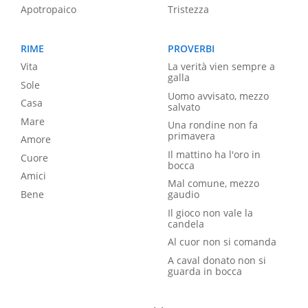
Apotropaico
Tristezza
RIME
PROVERBI
Vita
La verità vien sempre a
galla
Sole
Uomo avvisato, mezzo
Casa
salvato
Mare
Una rondine non fa
primavera
Amore
Il mattino ha l'oro in
Cuore
bocca
Amici
Mal comune, mezzo
Bene
gaudio
Il gioco non vale la
candela
Al cuor non si comanda
A caval donato non si
guarda in bocca