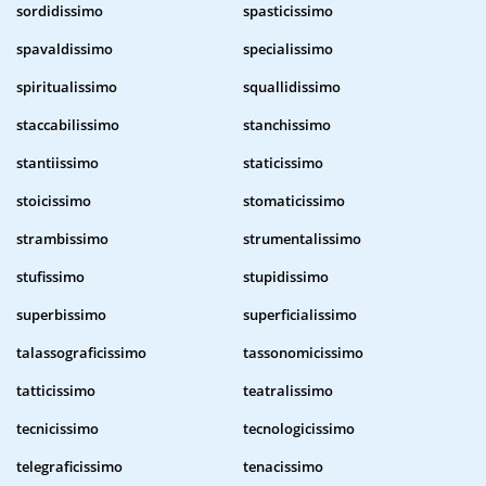
sordidissimo
spasticissimo
spavaldissimo
specialissimo
spiritualissimo
squallidissimo
staccabilissimo
stanchissimo
stantiissimo
staticissimo
stoicissimo
stomaticissimo
strambissimo
strumentalissimo
stufissimo
stupidissimo
superbissimo
superficialissimo
talassograficissimo
tassonomicissimo
tatticissimo
teatralissimo
tecnicissimo
tecnologicissimo
telegraficissimo
tenacissimo