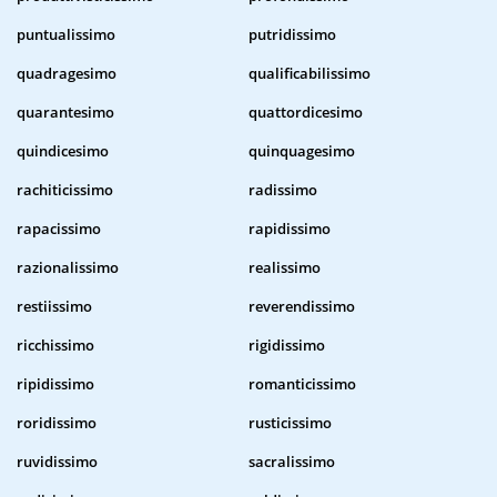
puntualissimo
putridissimo
quadragesimo
qualificabilissimo
quarantesimo
quattordicesimo
quindicesimo
quinquagesimo
rachiticissimo
radissimo
rapacissimo
rapidissimo
razionalissimo
realissimo
restiissimo
reverendissimo
ricchissimo
rigidissimo
ripidissimo
romanticissimo
roridissimo
rusticissimo
ruvidissimo
sacralissimo