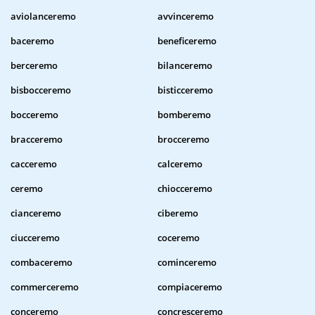
aviolanceremo
avvinceremo
baceremo
beneficeremo
berceremo
bilanceremo
bisbocceremo
bisticceremo
bocceremo
bomberemo
bracceremo
brocceremo
cacceremo
calceremo
ceremo
chiocceremo
cianceremo
ciberemo
ciucceremo
coceremo
combaceremo
cominceremo
commerceremo
compiaceremo
conceremo
concresceremo