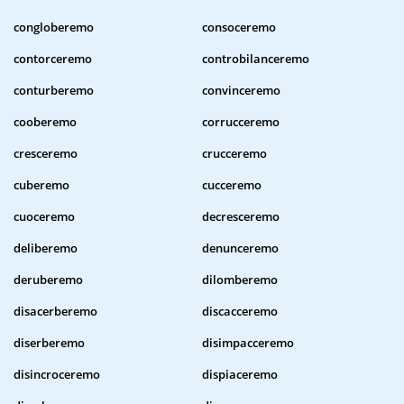
congloberemo
consoceremo
contorceremo
controbilanceremo
conturberemo
convinceremo
cooberemo
corrucceremo
cresceremo
crucceremo
cuberemo
cucceremo
cuoceremo
decresceremo
deliberemo
denunceremo
deruberemo
dilomberemo
disacerberemo
discacceremo
diserberemo
disimpacceremo
disincroceremo
dispiaceremo