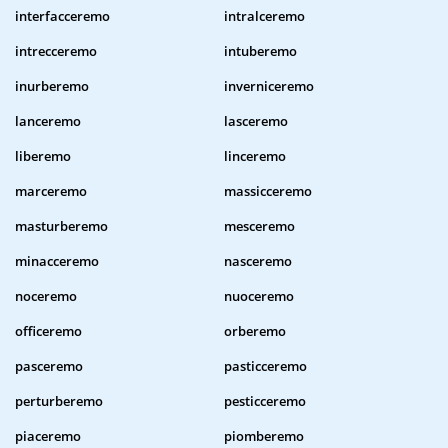
interfacceremo
intralceremo
intrecceremo
intuberemo
inurberemo
inverniceremo
lanceremo
lasceremo
liberemo
linceremo
marceremo
massicceremo
masturberemo
mesceremo
minacceremo
nasceremo
noceremo
nuoceremo
officeremo
orberemo
pasceremo
pasticceremo
perturberemo
pesticceremo
piaceremo
piomberemo