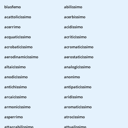
blasfemo
abilissimo
acattolicissimo
acerbissimo
acerrimo
acidissimo
acquaticissimo
acriticissimo
acrobaticissimo
acromaticissimo
aerodinamicissimo
aerostaticissimo
altaicissimo
analogicissimo
anodicissimo
anonimo
antichissimo
antipaticissimo
arcaicissimo
aridissimo
armonicissimo
aromaticissimo
asperrimo
atrocissimo
attaccabilissimo
attualissimo