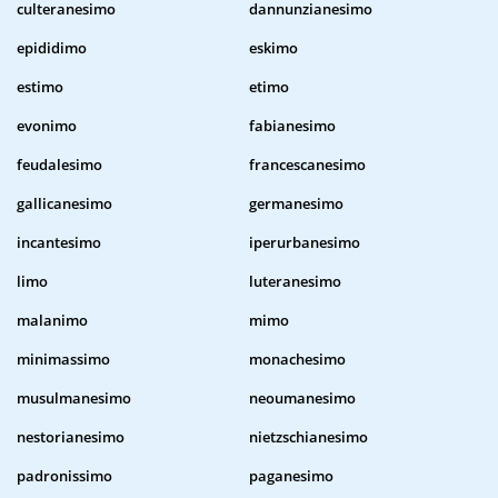
culteranesimo
dannunzianesimo
epididimo
eskimo
estimo
etimo
evonimo
fabianesimo
feudalesimo
francescanesimo
gallicanesimo
germanesimo
incantesimo
iperurbanesimo
limo
luteranesimo
malanimo
mimo
minimassimo
monachesimo
musulmanesimo
neoumanesimo
nestorianesimo
nietzschianesimo
padronissimo
paganesimo