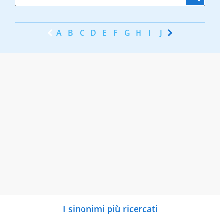
A
B
C
D
E
F
G
H
I
J
K
L
M
N
I sinonimi più ricercati