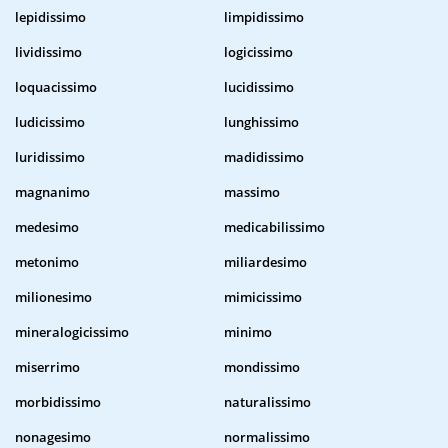
lepidissimo
limpidissimo
lividissimo
logicissimo
loquacissimo
lucidissimo
ludicissimo
lunghissimo
luridissimo
madidissimo
magnanimo
massimo
medesimo
medicabilissimo
metonimo
miliardesimo
milionesimo
mimicissimo
mineralogicissimo
minimo
miserrimo
mondissimo
morbidissimo
naturalissimo
nonagesimo
normalissimo