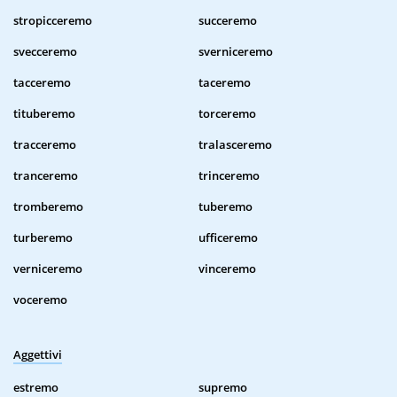
stropicceremo
succeremo
svecceremo
sverniceremo
tacceremo
taceremo
tituberemo
torceremo
tracceremo
tralasceremo
tranceremo
trinceremo
tromberemo
tuberemo
turberemo
ufficeremo
verniceremo
vinceremo
voceremo
Aggettivi
estremo
supremo