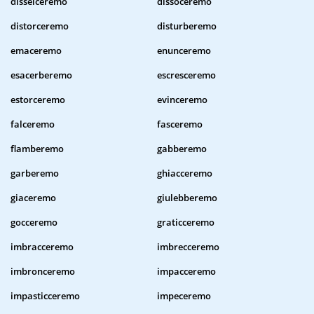
disselceremo
dissoceremo
distorceremo
disturberemo
emaceremo
enunceremo
esacerberemo
escresceremo
estorceremo
evinceremo
falceremo
fasceremo
flamberemo
gabberemo
garberemo
ghiacceremo
giaceremo
giulebberemo
gocceremo
graticceremo
imbracceremo
imbrecceremo
imbronceremo
impacceremo
impasticceremo
impeceremo