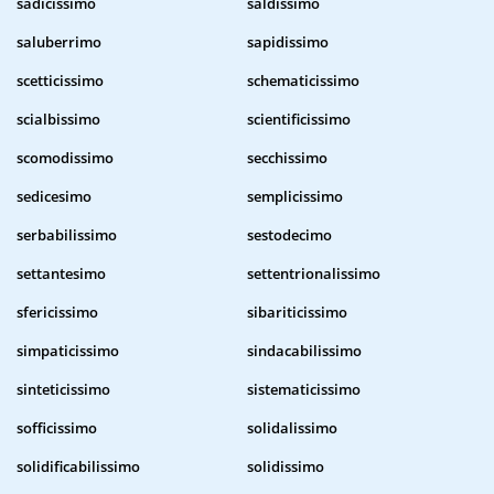
sadicissimo
saldissimo
saluberrimo
sapidissimo
scetticissimo
schematicissimo
scialbissimo
scientificissimo
scomodissimo
secchissimo
sedicesimo
semplicissimo
serbabilissimo
sestodecimo
settantesimo
settentrionalissimo
sfericissimo
sibariticissimo
simpaticissimo
sindacabilissimo
sinteticissimo
sistematicissimo
sofficissimo
solidalissimo
solidificabilissimo
solidissimo