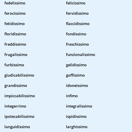
fedelissimo
felicissimo
ferocissimo
fervidissimo
fetidissimo
flaccidissimo
floridissimo
fondissimo
freddissimo
freschissimo
frugalissimo
funzionalissimo
furbissimo
gelidissimo
giudicabilissimo
goffissimo
grandissimo
idoneissimo
impiccabilissimo
infimo
integerrimo
integralissimo
ipotecabilissimo
ispidissimo
languidissimo
larghissimo