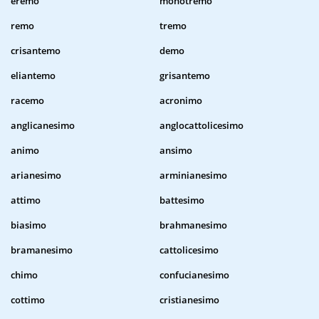
eremo
monotremo
remo
tremo
crisantemo
demo
eliantemo
grisantemo
racemo
acronimo
anglicanesimo
anglocattolicesimo
animo
ansimo
arianesimo
arminianesimo
attimo
battesimo
biasimo
brahmanesimo
bramanesimo
cattolicesimo
chimo
confucianesimo
cottimo
cristianesimo