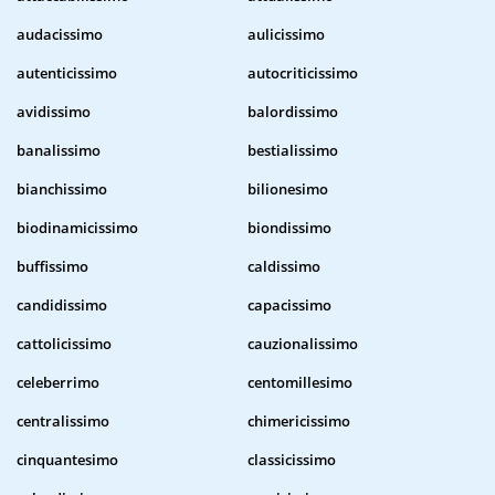
audacissimo
aulicissimo
autenticissimo
autocriticissimo
avidissimo
balordissimo
banalissimo
bestialissimo
bianchissimo
bilionesimo
biodinamicissimo
biondissimo
buffissimo
caldissimo
candidissimo
capacissimo
cattolicissimo
cauzionalissimo
celeberrimo
centomillesimo
centralissimo
chimericissimo
cinquantesimo
classicissimo