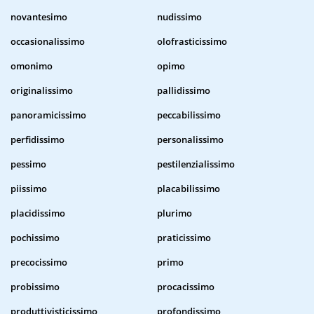
novantesimo
nudissimo
occasionalissimo
olofrasticissimo
omonimo
opimo
originalissimo
pallidissimo
panoramicissimo
peccabilissimo
perfidissimo
personalissimo
pessimo
pestilenzialissimo
piissimo
placabilissimo
placidissimo
plurimo
pochissimo
praticissimo
precocissimo
primo
probissimo
procacissimo
produttivisticissimo
profondissimo