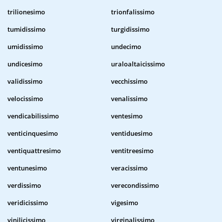
trilionesimo
trionfalissimo
tumidissimo
turgidissimo
umidissimo
undecimo
undicesimo
uraloaltaicissimo
validissimo
vecchissimo
velocissimo
venalissimo
vendicabilissimo
ventesimo
venticinquesimo
ventiduesimo
ventiquattresimo
ventitreesimo
ventunesimo
veracissimo
verdissimo
verecondissimo
veridicissimo
vigesimo
vinilicissimo
virginalissimo