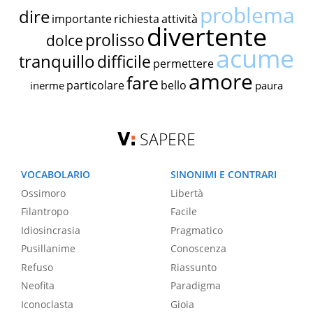
problema
dire
importante
richiesta
attività
divertente
prolisso
dolce
acume
tranquillo
difficile
permettere
amore
fare
particolare
bello
inerme
paura
SAPERE
VOCABOLARIO
SINONIMI E CONTRARI
Ossimoro
Libertà
Filantropo
Facile
Idiosincrasia
Pragmatico
Pusillanime
Conoscenza
Refuso
Riassunto
Neofita
Paradigma
Iconoclasta
Gioia