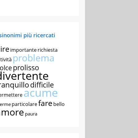
 sinonimi più ricercati
ire
importante
richiesta
problema
tività
prolisso
olce
divertente
ranquillo
difficile
acume
ermettere
fare
particolare
bello
nerme
amore
paura