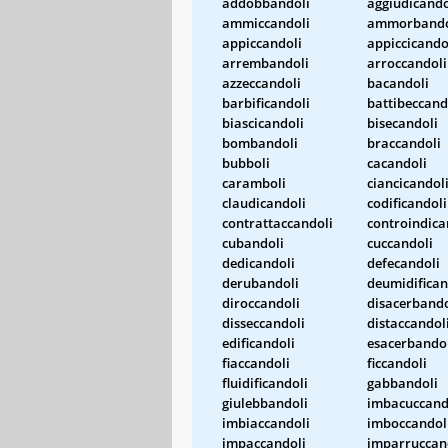
addobbandoli
aggiudicando
ammiccandoli
ammorbando
appiccandoli
appiccicando
arrembandoli
arroccandoli
azzeccandoli
bacandoli
barbificandoli
battibeccand
biascicandoli
bisecandoli
bombandoli
braccandoli
bubboli
cacandoli
caramboli
ciancicandol
claudicandoli
codificandoli
contrattaccandoli
controindica
cubandoli
cuccandoli
dedicandoli
defecandoli
derubandoli
deumidifican
diroccandoli
disacerbando
disseccandoli
distaccandol
edificandoli
esacerbando
fiaccandoli
ficcandoli
fluidificandoli
gabbandoli
giulebbandoli
imbacuccand
imbiaccandoli
imboccandol
impaccandoli
imparruccan