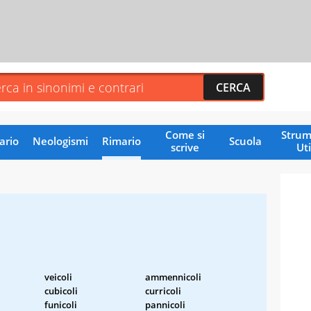
Come si
Strum
ario
Neologismi
Rimario
Scuola
scrive
Uti
veicoli
ammennicoli
cubicoli
curricoli
funicoli
pannicoli