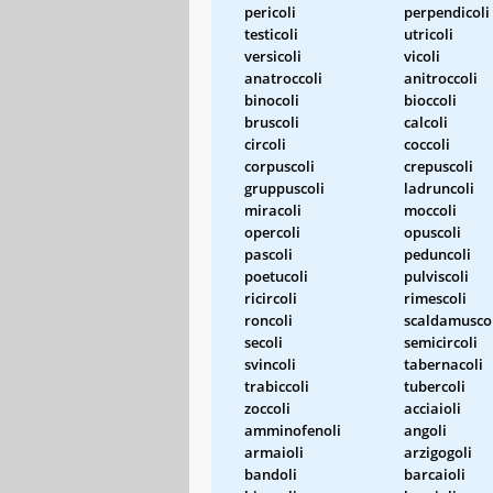
pericoli
perpendicoli
testicoli
utricoli
versicoli
vicoli
anatroccoli
anitroccoli
binocoli
bioccoli
bruscoli
calcoli
circoli
coccoli
corpuscoli
crepuscoli
gruppuscoli
ladruncoli
miracoli
moccoli
opercoli
opuscoli
pascoli
peduncoli
poetucoli
pulviscoli
ricircoli
rimescoli
roncoli
scaldamusco
secoli
semicircoli
svincoli
tabernacoli
trabiccoli
tubercoli
zoccoli
acciaioli
amminofenoli
angoli
armaioli
arzigogoli
bandoli
barcaioli