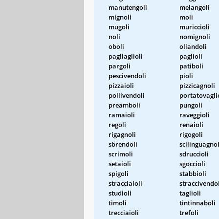
manutengoli
melangoli
mignoli
moli
mugoli
muriccioli
noli
nomignoli
oboli
oliandoli
pagliaglioli
paglioli
pargoli
patiboli
pescivendoli
pioli
pizzaioli
pizzicagnoli
pollivendoli
portatovagli
preamboli
pungoli
ramaioli
raveggioli
regoli
renaioli
rigagnoli
rigogoli
sbrendoli
scilinguagnol
scrimoli
sdruccioli
setaioli
sgoccioli
spigoli
stabbioli
stracciaioli
straccivendol
studioli
taglioli
timoli
tintinnaboli
trecciaioli
trefoli