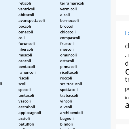
reticoli
terramaricoli
ventricoli
vermicoli
abitacoli
alcoli
avanspettacoli
bernoccoli
boccoli
broccoli
cenacoli
chioccoli
I
coli
compascoli
foruncoli
fruscoli
d
libercoli
mescoli
muscoli
omuncoli
at
oracoli
ostacoli
d
pentacoli
pinnacoli
ranuncoli
ricettacoli
t
riscoli
roccoli
li
scoli
scrittorucoli
p
specoli
spettacoli
tentacoli
trabaccoli
i
vascoli
vincoli
acetaboli
alveoli
appiccagnoli
archipendoli
assioli
bagnoli
batuffoli
bindoli