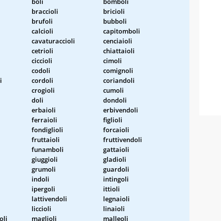
boli
bomboli
braccioli
bricioli
brufoli
bubboli
calcioli
capitomboli
cavaturaccioli
cenciaioli
cetrioli
chiattaioli
ciccioli
cimoli
codoli
comignoli
i
cordoli
coriandoli
crogioli
cumoli
doli
dondoli
erbaioli
erbivendoli
ferraioli
figlioli
fondiglioli
forcaioli
fruttaioli
fruttivendoli
funamboli
gattaioli
giuggioli
gladioli
grumoli
guardoli
indoli
intingoli
ipergoli
ittioli
lattivendoli
legnaioli
liccioli
linaioli
oli
maglioli
malleoli