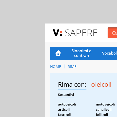
SAPERE
Sinonimi e
Vocabol
contrari
HOME
RIME
Rima con:
oleicoli
Sostantivi
autoveicoli
motoveicoli
articoli
canalicoli
fascicoli
follicoli