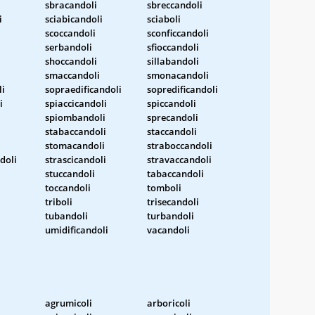
sbracandoli
sbreccandoli
i
sciabicandoli
sciaboli
scoccandoli
sconficcandoli
serbandoli
sfioccandoli
shoccandoli
sillabandoli
smaccandoli
smonacandoli
li
sopraedificandoli
sopredificandoli
i
spiaccicandoli
spiccandoli
i
spiombandoli
sprecandoli
stabaccandoli
staccandoli
stomacandoli
straboccandoli
doli
strascicandoli
stravaccandoli
stuccandoli
tabaccandoli
toccandoli
tomboli
triboli
trisecandoli
tubandoli
turbandoli
umidificandoli
vacandoli
agrumicoli
arboricoli