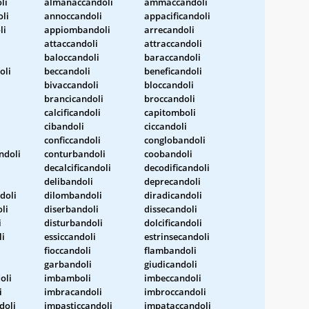
li
almanaccandoli
ammaccandoli
li
annoccandoli
appacificandoli
li
appiombandoli
arrecandoli
attaccandoli
attraccandoli
baloccandoli
baraccandoli
oli
beccandoli
beneficandoli
bivaccandoli
bloccandoli
brancicandoli
broccandoli
calcificandoli
capitomboli
i
cibandoli
ciccandoli
conficcandoli
conglobandoli
ndoli
conturbandoli
coobandoli
decalcificandoli
decodificandoli
delibandoli
deprecandoli
doli
dilombandoli
diradicandoli
li
diserbandoli
dissecandoli
i
disturbandoli
dolcificandoli
li
essiccandoli
estrinsecandoli
fioccandoli
flambandoli
garbandoli
giudicandoli
oli
imbamboli
imbeccandoli
i
imbracandoli
imbroccandoli
doli
impasticcandoli
impataccandoli