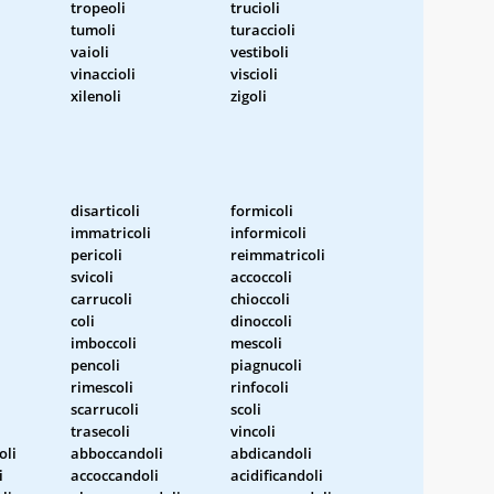
tropeoli
trucioli
tumoli
turaccioli
vaioli
vestiboli
vinaccioli
viscioli
xilenoli
zigoli
disarticoli
formicoli
immatricoli
informicoli
pericoli
reimmatricoli
svicoli
accoccoli
carrucoli
chioccoli
coli
dinoccoli
imboccoli
mescoli
pencoli
piagnucoli
rimescoli
rinfocoli
scarrucoli
scoli
trasecoli
vincoli
oli
abboccandoli
abdicandoli
i
accoccandoli
acidificandoli