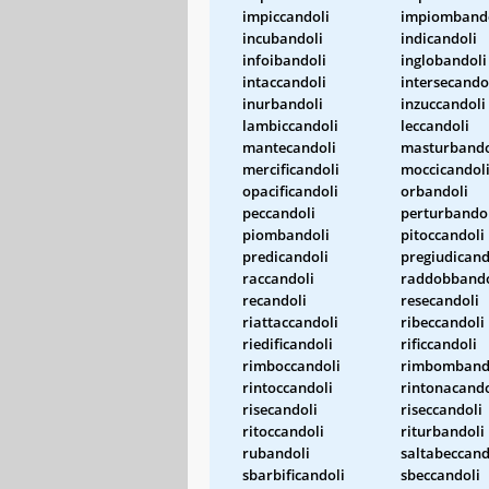
impiccandoli
impiomband
incubandoli
indicandoli
infoibandoli
inglobandoli
intaccandoli
intersecando
inurbandoli
inzuccandoli
lambiccandoli
leccandoli
mantecandoli
masturbando
mercificandoli
moccicandol
opacificandoli
orbandoli
peccandoli
perturbando
piombandoli
pitoccandoli
predicandoli
pregiudicand
raccandoli
raddobbando
recandoli
resecandoli
riattaccandoli
ribeccandoli
riedificandoli
rificcandoli
rimboccandoli
rimbomband
rintoccandoli
rintonacando
risecandoli
riseccandoli
ritoccandoli
riturbandoli
rubandoli
saltabeccand
sbarbificandoli
sbeccandoli