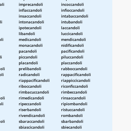
oli
imprecandoli
incoccandoli
infiaccandoli
infioccandoli
insaccandoli
intabaccandoli
li
intonacandoli
intubandoli
ipotecandoli
laccandoli
libandoli
luccicandoli
li
medicandoli
mendicandoli
i
monacandoli
nidificandoli
pacandoli
pacificandoli
li
piccandoli
piluccandoli
placandoli
placcandoli
oli
prelibandoli
rabboccandoli
li
radicandoli
rappacificandoli
riappacificandoli
riappiccicandoli
riboccandoli
riconficcandoli
rimbacuccandoli
rimbeccandoli
oli
rimedicandoli
rinsaccandoli
li
ripeccandoli
ripiombandoli
riserbandoli
ristuccandoli
rivendicandoli
rombandoli
oli
sbaraccandoli
sbarbandoli
sbiascicandoli
sbiecandoli