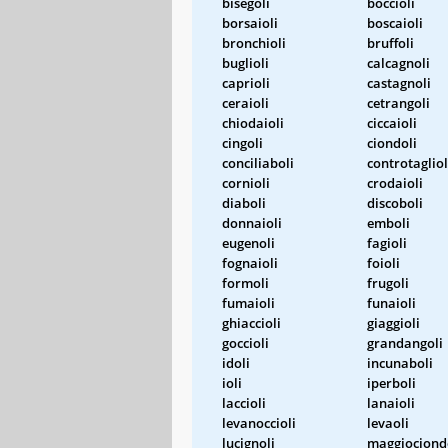
bisegoli
boccioli
borsaioli
boscaioli
bronchioli
bruffoli
buglioli
calcagnoli
caprioli
castagnoli
ceraioli
cetrangoli
chiodaioli
ciccaioli
cingoli
ciondoli
conciliaboli
controtagliol
cornioli
crodaioli
diaboli
discoboli
donnaioli
emboli
eugenoli
fagioli
fognaioli
foioli
formoli
frugoli
fumaioli
funaioli
ghiaccioli
giaggioli
goccioli
grandangoli
idoli
incunaboli
ioli
iperboli
laccioli
lanaioli
levanoccioli
levaoli
lucignoli
maggiociond