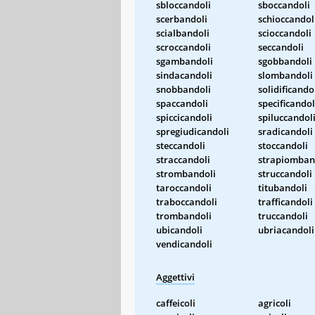
sbloccandoli
sboccandoli
scerbandoli
schioccandol
scialbandoli
scioccandoli
scroccandoli
seccandoli
sgambandoli
sgobbandoli
sindacandoli
slombandoli
snobbandoli
solidificando
spaccandoli
specificandol
spiccicandoli
spiluccandol
spregiudicandoli
sradicandoli
steccandoli
stoccandoli
straccandoli
strapiomban
strombandoli
struccandoli
taroccandoli
titubandoli
traboccandoli
trafficandoli
trombandoli
truccandoli
ubicandoli
ubriacandoli
vendicandoli
Aggettivi
caffeicoli
agricoli