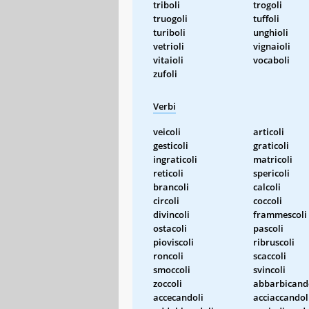
triboli
trogoli
truogoli
tuffoli
turiboli
unghioli
vetrioli
vignaioli
vitaioli
vocaboli
zufoli
Verbi
veicoli
articoli
gesticoli
graticoli
ingraticoli
matricoli
reticoli
spericoli
brancoli
calcoli
circoli
coccoli
divincoli
frammescoli
ostacoli
pascoli
pioviscoli
ribruscoli
roncoli
scaccoli
smoccoli
svincoli
zoccoli
abbarbicand
accecandoli
acciaccandol