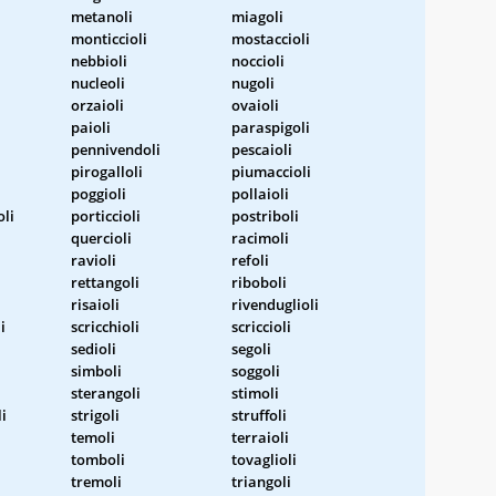
metanoli
miagoli
monticcioli
mostaccioli
nebbioli
noccioli
nucleoli
nugoli
orzaioli
ovaioli
paioli
paraspigoli
pennivendoli
pescaioli
pirogalloli
piumaccioli
poggioli
pollaioli
oli
porticcioli
postriboli
quercioli
racimoli
ravioli
refoli
rettangoli
riboboli
risaioli
rivenduglioli
i
scricchioli
scriccioli
sedioli
segoli
simboli
soggoli
sterangoli
stimoli
i
strigoli
struffoli
temoli
terraioli
tomboli
tovaglioli
tremoli
triangoli