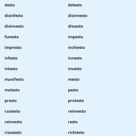
desto
detesto
disinfesto
disinnesto
disinvesto
dissesto
funesto
impesto
impresto
inchiesto
infesto
innesto
intesto
investo
manifesto
mesto
molesto
pesto
presto
protesto
rassesto
reinnesto
reinvesto
resto
riassesto
richiesto