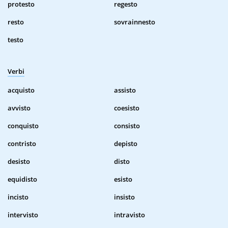
protesto
regesto
resto
sovrainnesto
testo
Verbi
acquisto
assisto
avvisto
coesisto
conquisto
consisto
contristo
depisto
desisto
disto
equidisto
esisto
incisto
insisto
intervisto
intravisto