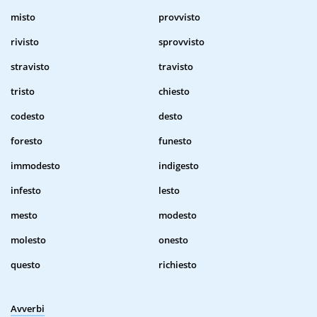
misto
provvisto
rivisto
sprovvisto
stravisto
travisto
tristo
chiesto
codesto
desto
foresto
funesto
immodesto
indigesto
infesto
lesto
mesto
modesto
molesto
onesto
questo
richiesto
Avverbi