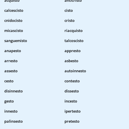
acquisto
anticristo
calcescisto
cisto
cnidocisto
cristo
micascisto
riacquisto
sanguemisto
talcoscisto
anapesto
appresto
arresto
asbesto
assesto
autoinnesto
cesto
contesto
disinnesto
dissesto
gesto
incesto
innesto
ipertesto
palinsesto
pretesto