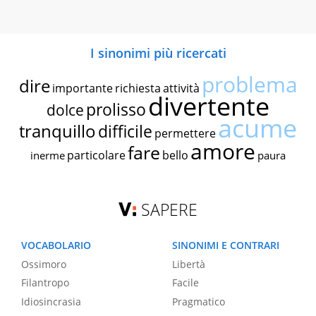
I sinonimi più ricercati
problema
dire
importante
richiesta
attività
divertente
prolisso
dolce
acume
tranquillo
difficile
permettere
amore
fare
particolare
bello
inerme
paura
SAPERE
VOCABOLARIO
SINONIMI E CONTRARI
Ossimoro
Libertà
Filantropo
Facile
Idiosincrasia
Pragmatico