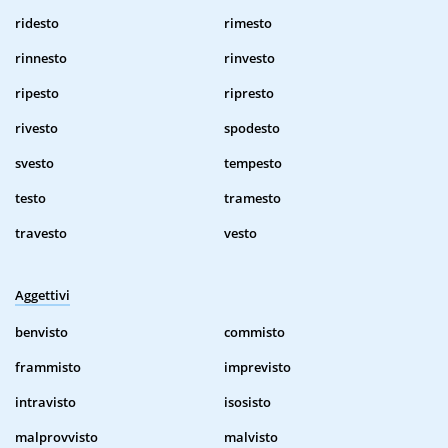
ridesto
rimesto
rinnesto
rinvesto
ripesto
ripresto
rivesto
spodesto
svesto
tempesto
testo
tramesto
travesto
vesto
Aggettivi
benvisto
commisto
frammisto
imprevisto
intravisto
isosisto
malprovvisto
malvisto