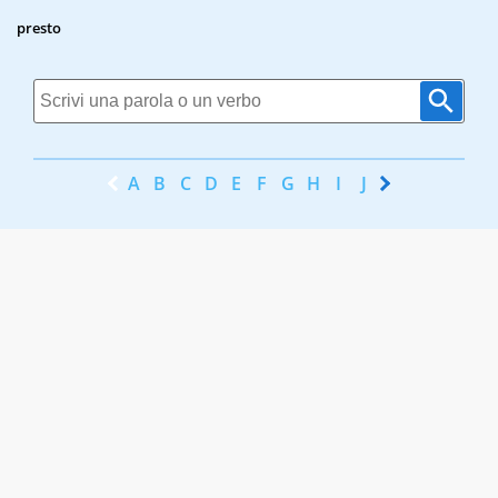
presto
A
B
C
D
E
F
G
H
I
J
K
L
M
N