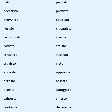
listo
persisto
preesisto
previsto
provvisto
rattristo
resisto
riacquisto
riconquisto
rivisto
rovisto
smisto
stravisto
sussisto
travisto
visto
appesto
appresto
arresto
assesto
attesto
autogesto
calpesto
chiesto
contesto
deforesto