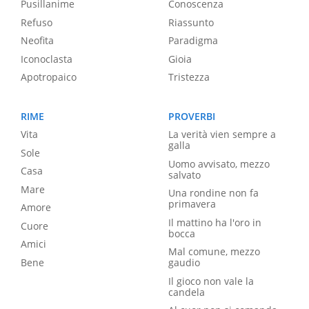
Pusillanime
Conoscenza
Refuso
Riassunto
Neofita
Paradigma
Iconoclasta
Gioia
Apotropaico
Tristezza
RIME
PROVERBI
Vita
La verità vien sempre a
galla
Sole
Uomo avvisato, mezzo
Casa
salvato
Mare
Una rondine non fa
primavera
Amore
Il mattino ha l'oro in
Cuore
bocca
Amici
Mal comune, mezzo
Bene
gaudio
Il gioco non vale la
candela