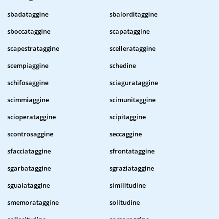
sbadataggine
sbalorditaggine
sboccataggine
scapataggine
scapestrataggine
scellerataggine
scempiaggine
schedine
schifosaggine
sciagurataggine
scimmiaggine
scimunitaggine
scioperataggine
scipitaggine
scontrosaggine
seccaggine
sfacciataggine
sfrontataggine
sgarbataggine
sgraziataggine
sguaiataggine
similitudine
smemorataggine
solitudine