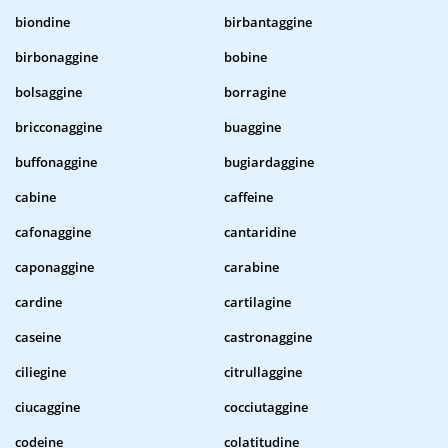
biondine
birbantaggine
birbonaggine
bobine
bolsaggine
borragine
bricconaggine
buaggine
buffonaggine
bugiardaggine
cabine
caffeine
cafonaggine
cantaridine
caponaggine
carabine
cardine
cartilagine
caseine
castronaggine
ciliegine
citrullaggine
ciucaggine
cocciutaggine
codeine
colatitudine