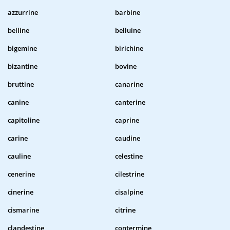
azzurrine
barbine
belline
belluine
bigemine
birichine
bizantine
bovine
bruttine
canarine
canine
canterine
capitoline
caprine
carine
caudine
cauline
celestine
cenerine
cilestrine
cinerine
cisalpine
cismarine
citrine
clandestine
contermine