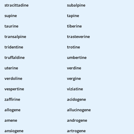
stracittadine
subalpine
supine
tapine
taurine
tiberine
transalpine
trasteverine
tridentine
trotine
truffaldine
umbertine
uterine
verdine
verdoline
vergine
vespertine
viziatine
zaffirine
acidogene
allogene
allucinogene
amene
androgene
ansiogene
artrogene