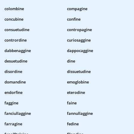
colombine
compagine
concubine
confine
consuetudine
contropagine
contrordine
curiosaggine
dabbenaggine
dappocaggine
desuetudine
dine
disordine
dissuetudine
domandine
emoglobine
endorfine
eterodine
faggine
faine
fanciullaggine
fannullaggine
farragine
fedine