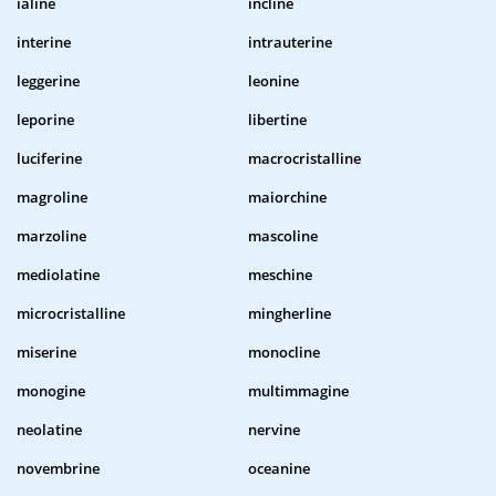
ialine
incline
interine
intrauterine
leggerine
leonine
leporine
libertine
luciferine
macrocristalline
magroline
maiorchine
marzoline
mascoline
mediolatine
meschine
microcristalline
mingherline
miserine
monocline
monogine
multimmagine
neolatine
nervine
novembrine
oceanine