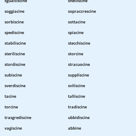
sgualciscine
snelliscine
soggiacine
sopraccrescine
sorbiscine
sottacine
spediscine
spiacine
stabiliscine
stecchiscine
steriliscine
storcine
stordiscine
stracuocine
subiscine
suppliscine
sverdiscine
sviliscine
tacine
talliscine
torcine
tradiscine
trasgrediscine
ubbidiscine
vagiscine
abbine