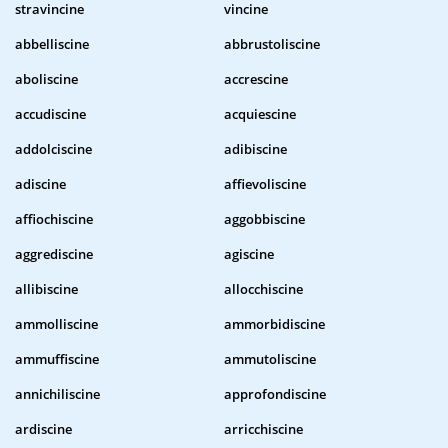
stravincine
vincine
abbelliscine
abbrustoliscine
aboliscine
accrescine
accudiscine
acquiescine
addolciscine
adibiscine
adiscine
affievoliscine
affiochiscine
aggobbiscine
aggrediscine
agiscine
allibiscine
allocchiscine
ammolliscine
ammorbidiscine
ammuffiscine
ammutoliscine
annichiliscine
approfondiscine
ardiscine
arricchiscine