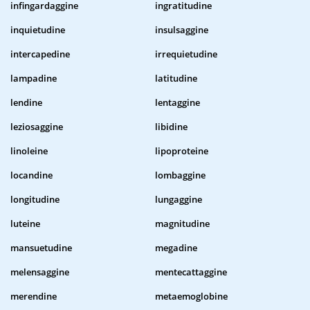
infingardaggine
ingratitudine
inquietudine
insulsaggine
intercapedine
irrequietudine
lampadine
latitudine
lendine
lentaggine
leziosaggine
libidine
linoleine
lipoproteine
locandine
lombaggine
longitudine
lungaggine
luteine
magnitudine
mansuetudine
megadine
melensaggine
mentecattaggine
merendine
metaemoglobine