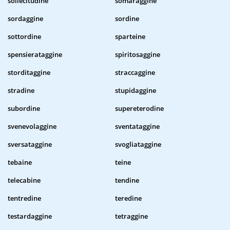
sollecitudine
somaraggine
sordaggine
sordine
sottordine
sparteine
spensierataggine
spiritosaggine
storditaggine
straccaggine
stradine
stupidaggine
subordine
supereterodine
svenevolaggine
sventataggine
sversataggine
svogliataggine
tebaine
teine
telecabine
tendine
tentredine
teredine
testardaggine
tetraggine