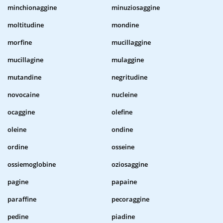
minchionaggine
minuziosaggine
moltitudine
mondine
morfine
mucillaggine
mucillagine
mulaggine
mutandine
negritudine
novocaine
nucleine
ocaggine
olefine
oleine
ondine
ordine
osseine
ossiemoglobine
oziosaggine
pagine
papaine
paraffine
pecoraggine
pedine
piadine