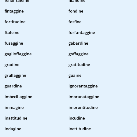
fenolftaleine
filandine
fintaggine
fondine
fortitudine
fosfine
ftaleine
furfantaggine
fusaggine
gabardine
gaglioffaggine
goffaggine
gradine
gratitudine
grullaggine
guaine
guardine
ignorantaggine
imbecillaggine
imbranataggine
immagine
improntitudine
inattitudine
incudine
indagine
inettitudine