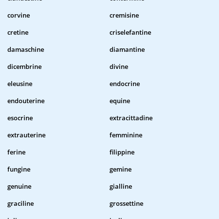
corvine
cremisine
cretine
criselefantine
damaschine
diamantine
dicembrine
divine
eleusine
endocrine
endouterine
equine
esocrine
extracittadine
extrauterine
femminine
ferine
filippine
fungine
gemine
genuine
gialline
graciline
grossettine