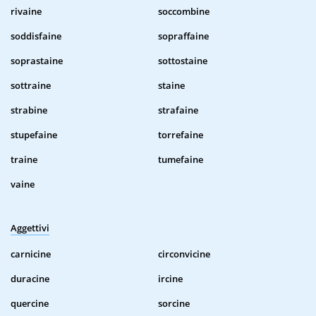
rivaine
soccombine
soddisfaine
sopraffaine
soprastaine
sottostaine
sottraine
staine
strabine
strafaine
stupefaine
torrefaine
traine
tumefaine
vaine
Aggettivi
carnicine
circonvicine
duracine
ircine
quercine
sorcine