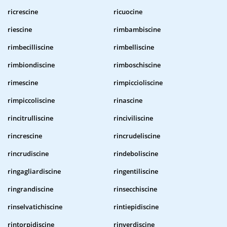
ricrescine
ricuocine
riescine
rimbambiscine
rimbecilliscine
rimbelliscine
rimbiondiscine
rimboschiscine
rimescine
rimpiccioliscine
rimpiccoliscine
rinascine
rincitrulliscine
rinciviliscine
rincrescine
rincrudeliscine
rincrudiscine
rindeboliscine
ringagliardiscine
ringentiliscine
ringrandiscine
rinsecchiscine
rinselvatichiscine
rintiepidiscine
rintorpidiscine
rinverdiscine