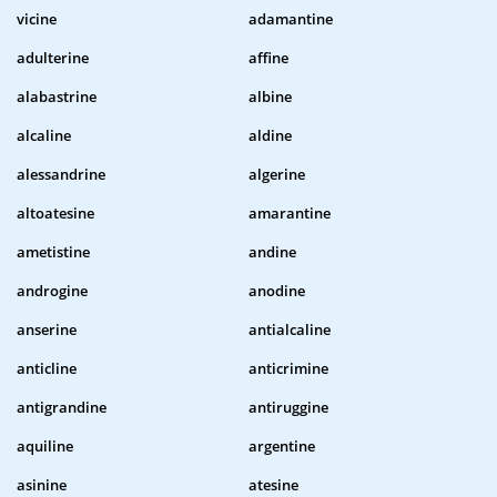
vicine
adamantine
adulterine
affine
alabastrine
albine
alcaline
aldine
alessandrine
algerine
altoatesine
amarantine
ametistine
andine
androgine
anodine
anserine
antialcaline
anticline
anticrimine
antigrandine
antiruggine
aquiline
argentine
asinine
atesine