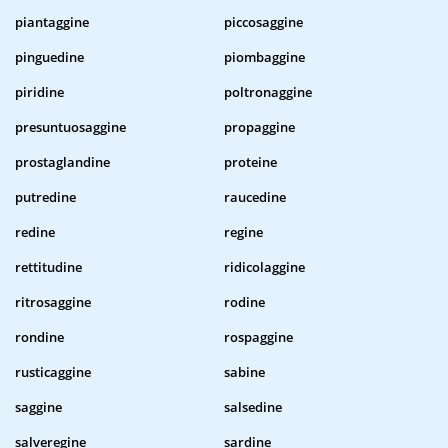
piantaggine
piccosaggine
pinguedine
piombaggine
piridine
poltronaggine
presuntuosaggine
propaggine
prostaglandine
proteine
putredine
raucedine
redine
regine
rettitudine
ridicolaggine
ritrosaggine
rodine
rondine
rospaggine
rusticaggine
sabine
saggine
salsedine
salveregine
sardine