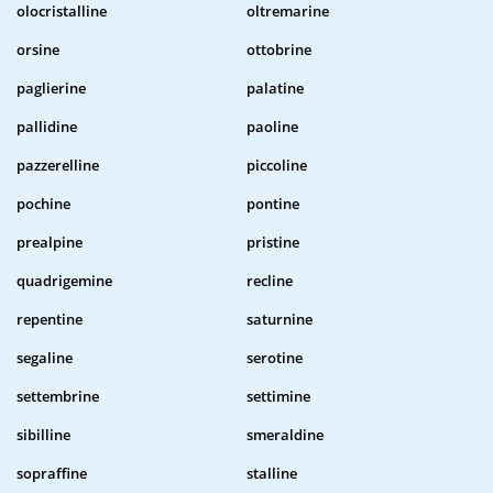
olocristalline
oltremarine
orsine
ottobrine
paglierine
palatine
pallidine
paoline
pazzerelline
piccoline
pochine
pontine
prealpine
pristine
quadrigemine
recline
repentine
saturnine
segaline
serotine
settembrine
settimine
sibilline
smeraldine
sopraffine
stalline