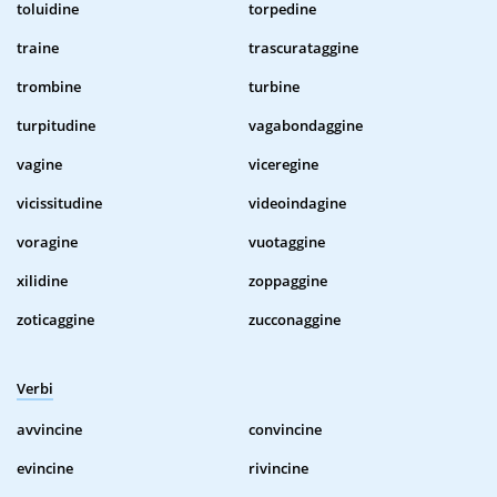
toluidine
torpedine
traine
trascurataggine
trombine
turbine
turpitudine
vagabondaggine
vagine
viceregine
vicissitudine
videoindagine
voragine
vuotaggine
xilidine
zoppaggine
zoticaggine
zucconaggine
Verbi
avvincine
convincine
evincine
rivincine