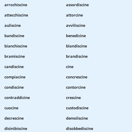
arrochiscine
assordiscine
attecchiscine
attorcine
auliscine
avviliscine
bandiscine
benedicine
bianchiscine
blandiscine
bramiscine
brandiscine
candiscine
cine
compiacine
concrescine
condiscine
contorcine
contraddicine
crescine
cuocine
custodiscine
decrescine
demoliscine
disinibiscine
disobbediscine