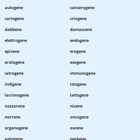
autogene
cancerogene
cariogene
criogene
dabbene
damascene
elettrogene
endogene
epicene
erogene
erotogene
esogene
iatrogene
immunogene
indigene
istogene
lacrimogene
lattogene
nazzarene
nicene
norrene
oncogene
organogene
oscene
patogene
perbene