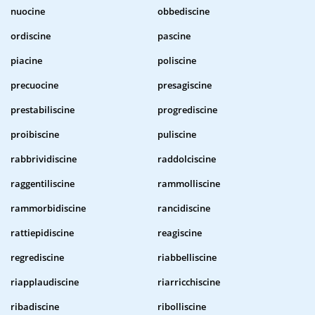
nuocine
obbediscine
ordiscine
pascine
piacine
poliscine
precuocine
presagiscine
prestabiliscine
progrediscine
proibiscine
puliscine
rabbrividiscine
raddolciscine
raggentiliscine
rammolliscine
rammorbidiscine
rancidiscine
rattiepidiscine
reagiscine
regrediscine
riabbelliscine
riapplaudiscine
riarricchiscine
ribadiscine
ribolliscine