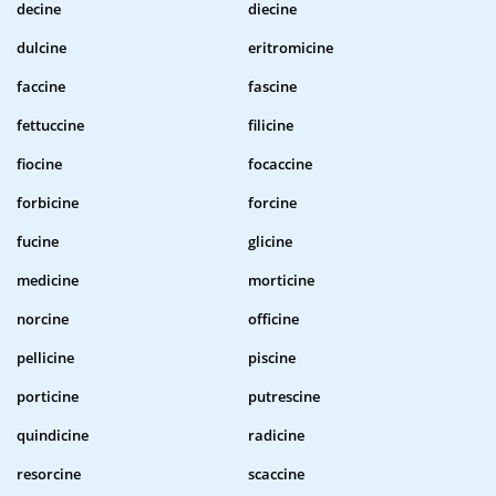
decine
diecine
dulcine
eritromicine
faccine
fascine
fettuccine
filicine
fiocine
focaccine
forbicine
forcine
fucine
glicine
medicine
morticine
norcine
officine
pellicine
piscine
porticine
putrescine
quindicine
radicine
resorcine
scaccine