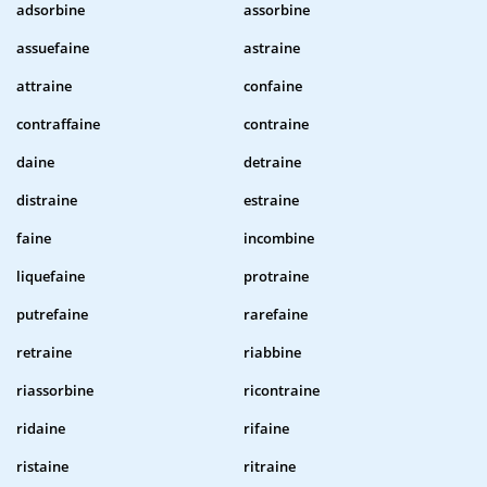
adsorbine
assorbine
assuefaine
astraine
attraine
confaine
contraffaine
contraine
daine
detraine
distraine
estraine
faine
incombine
liquefaine
protraine
putrefaine
rarefaine
retraine
riabbine
riassorbine
ricontraine
ridaine
rifaine
ristaine
ritraine