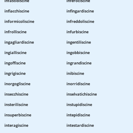
infastidiscine
inferociscine
infiacchiscine
infingardiscine
informicoliscine
infreddoliscine
infrolliscine
infurbiscine
ingagliardiscine
ingentiliscine
ingialliscine
ingobbiscine
ingoffiscine
ingrandiscine
ingrigiscine
inibiscine
inorgogliscine
inorridiscine
insecchiscine
inselvatichiscine
insteriliscine
instupidiscine
insuperbiscine
intepidiscine
interagiscine
intestardiscine