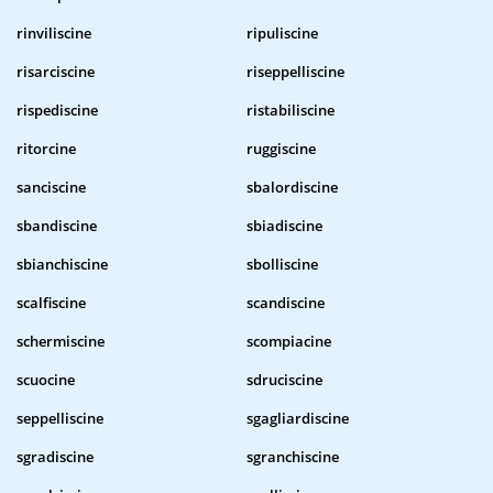
rinviliscine
ripuliscine
risarciscine
riseppelliscine
rispediscine
ristabiliscine
ritorcine
ruggiscine
sanciscine
sbalordiscine
sbandiscine
sbiadiscine
sbianchiscine
sbolliscine
scalfiscine
scandiscine
schermiscine
scompiacine
scuocine
sdruciscine
seppelliscine
sgagliardiscine
sgradiscine
sgranchiscine