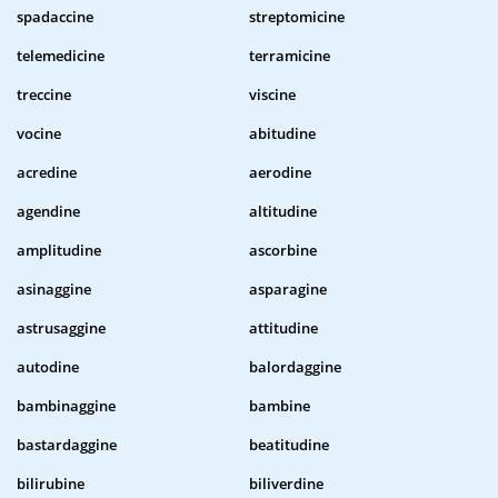
spadaccine
streptomicine
telemedicine
terramicine
treccine
viscine
vocine
abitudine
acredine
aerodine
agendine
altitudine
amplitudine
ascorbine
asinaggine
asparagine
astrusaggine
attitudine
autodine
balordaggine
bambinaggine
bambine
bastardaggine
beatitudine
bilirubine
biliverdine