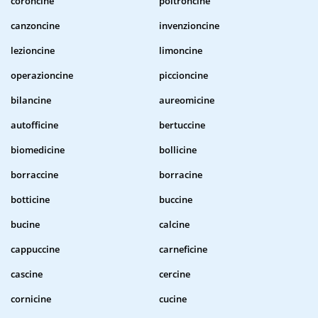
coroncine
poltroncine
canzoncine
invenzioncine
lezioncine
limoncine
operazioncine
piccioncine
bilancine
aureomicine
autofficine
bertuccine
biomedicine
bollicine
borraccine
borracine
botticine
buccine
bucine
calcine
cappuccine
carneficine
cascine
cercine
cornicine
cucine