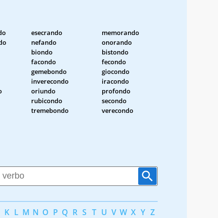
do
esecrando
memorando
do
nefando
onorando
biondo
bistondo
facondo
fecondo
gemebondo
giocondo
inverecondo
iracondo
o
oriundo
profondo
rubicondo
secondo
tremebondo
verecondo
K
L
M
N
O
P
Q
R
S
T
U
V
W
X
Y
Z