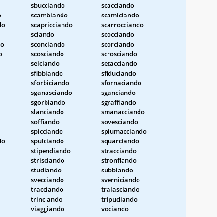
sbucciando
scacciando
o
scambiando
scamiciando
do
scapricciando
scarrocciando
sciando
scocciando
do
sconciando
scorciando
o
scosciando
scrosciando
selciando
setacciando
sfibbiando
sfiduciando
sforbiciando
sfornaciando
sganasciando
sganciando
sgorbiando
sgraffiando
slanciando
smanacciando
soffiando
sovesciando
spicciando
spiumacciando
do
spulciando
squarciando
stipendiando
stracciando
strisciando
stronfiando
studiando
subbiando
svecciando
sverniciando
tracciando
tralasciando
trinciando
tripudiando
viaggiando
vociando