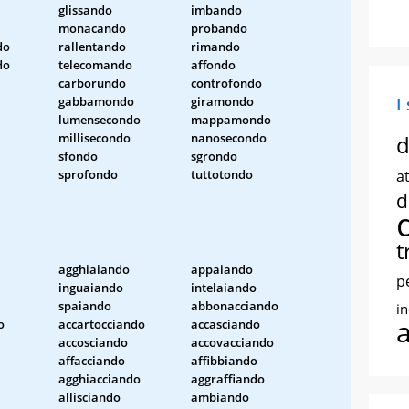
glissando
imbando
monacando
probando
do
rallentando
rimando
do
telecomando
affondo
carborundo
controfondo
gabbamondo
giramondo
I
lumensecondo
mappamondo
millisecondo
nanosecondo
d
sfondo
sgrondo
sprofondo
tuttotondo
at
d
t
agghiaiando
appaiando
p
inguaiando
intelaiando
spaiando
abbonacciando
i
o
accartocciando
accasciando
accosciando
accovacciando
affacciando
affibbiando
agghiacciando
aggraffiando
allisciando
ambiando