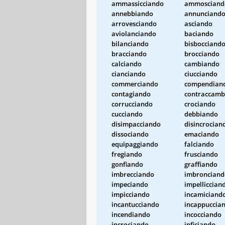
ammassicciando
ammosciand
annebbiando
annunciand
arrovesciando
asciando
aviolanciando
baciando
bilanciando
bisbocciand
bracciando
brocciando
calciando
cambiando
cianciando
ciucciando
commerciando
compendian
contagiando
contraccamb
corrucciando
crociando
cucciando
debbiando
disimpacciando
disincrocian
dissociando
emaciando
equipaggiando
falciando
fregiando
frusciando
gonfiando
graffiando
imbrecciando
imbronciand
impeciando
impelliccian
impicciando
incamiciand
incantucciando
incappuccia
incendiando
incocciando
incrociando
inficiando