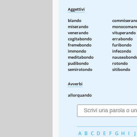
Aggettivi
blando
commiseran
miserando
monocoman
venerando
vituperando
cogitabondo
errabondo
fremebondo
furibondo
immondo
infecondo
meditabondo
nauseabond
pudibondo
rotondo
semirotondo
sitibondo
Avverbi
allorquando
A
B
C
D
E
F
G
H
I
J