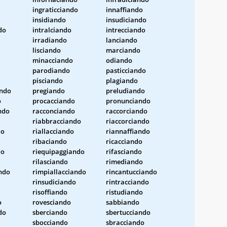
ingraticciando
innaffiando
insidiando
insudiciando
do
intralciando
intrecciando
irradiando
lanciando
lisciando
marciando
minacciando
odiando
parodiando
pasticciando
pisciando
plagiando
ndo
pregiando
preludiando
o
procacciando
pronunciando
ndo
racconciando
raccorciando
riabbracciando
riaccorciando
do
riallacciando
riannaffiando
ribaciando
ricacciando
do
riequipaggiando
rifasciando
rilasciando
rimediando
ndo
rimpiallacciando
rincantucciando
rinsudiciando
rintracciando
risoffiando
ristudiando
o
rovesciando
sabbiando
do
sberciando
sbertucciando
sbocciando
sbracciando