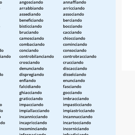
o
angosciando
annaffiando
o
arrabbiando
arricciando
assediando
associando
beneficiando
berciando
o
bisticciando
bocciando
bruciando
cacciando
camosciando
chiocciando
combaciando
cominciando
do
conciando
consociando
iando
controbilanciando
controbracciando
crosciando
crucciando
denunciando
discacciando
do
dispregiando
disselciando
enfiando
enunciando
falcidiando
fasciando
ghiacciando
gocciando
graticciando
imbracciando
o
impacciando
impasticciando
do
impiallacciando
impiastricciando
o
incannicciando
incannucciando
ndo
incapricciando
incartocciando
incominciando
incorniciando
infornaciando
infradiciando