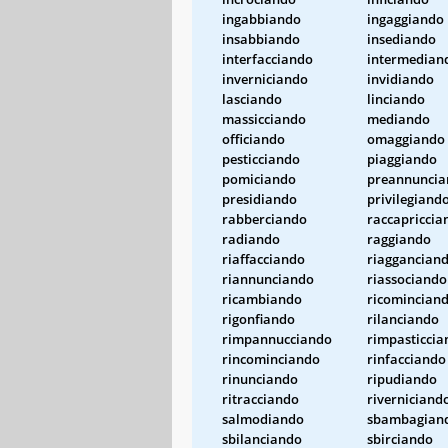
ingabbiando
ingaggiando
insabbiando
insediando
interfacciando
intermedian
inverniciando
invidiando
lasciando
linciando
massicciando
mediando
officiando
omaggiando
pesticciando
piaggiando
pomiciando
preannuncia
presidiando
privilegiand
rabberciando
raccapriccia
radiando
raggiando
riaffacciando
riaggancian
riannunciando
riassociando
ricambiando
ricomincian
rigonfiando
rilanciando
rimpannucciando
rimpasticcia
rincominciando
rinfacciando
rinunciando
ripudiando
ritracciando
riverniciand
salmodiando
sbambagian
sbilanciando
sbirciando