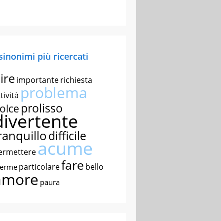
 sinonimi più ricercati
ire
importante
richiesta
problema
tività
prolisso
olce
divertente
ranquillo
difficile
acume
ermettere
fare
particolare
bello
nerme
amore
paura