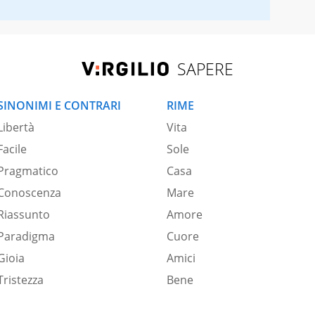
SAPERE
SINONIMI E CONTRARI
RIME
Libertà
Vita
Facile
Sole
Pragmatico
Casa
Conoscenza
Mare
Riassunto
Amore
Paradigma
Cuore
Gioia
Amici
Tristezza
Bene