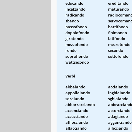
educando
ereditando
incalzando
maturando
radicando
radiocoman
sbando
servocoman
bassofondo
battifondo
doppiofondo
finimondo
girotondo
latifondo
mezzofondo
mezzotondo
rondo
secondo
sopraffondo
sottofondo
wattsecondo
Verbi
abbaiando
acciaiando
appollaiando
inghiaiando
sdraiando
sghiaiando
abborracciando
abbracciand
acconciando
accorciando
accucciando
adagiando
afflosciando
agganciando
allacciando
allicciando