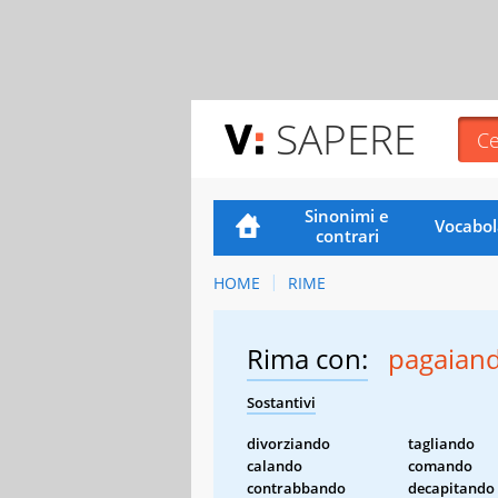
SAPERE
Sinonimi e
Vocabol
contrari
HOME
RIME
Rima con:
pagaian
Sostantivi
divorziando
tagliando
calando
comando
contrabbando
decapitando