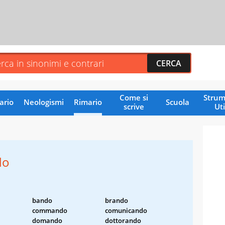
Come si
Strum
ario
Neologismi
Rimario
Scuola
scrive
Uti
do
bando
brando
commando
comunicando
domando
dottorando