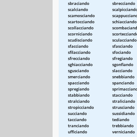
sbraciando
sbrecciando
scalciando
scalpicciand
scamosciando
scappuccian
scartocciando
schiacciando
scollacciando
scombacian
scorniciando
scortecciand
scudisciando
sculacciando
sfacciando
sfasciando
sfilacciando
sfociando
sfrecciando
sfregiando
sghiacciando
sgonfiando
sgusciando
slacciando
smerciando
snebbiando
spacciando
spanciando
spregiando
sprimaccian
stabbiando
stacciando
stralciando
straliciando
stropicciando
strusciando
succiando
sussidiando
tacciando
tediando
tranciando
trebbiando
ufficiando
verniciando