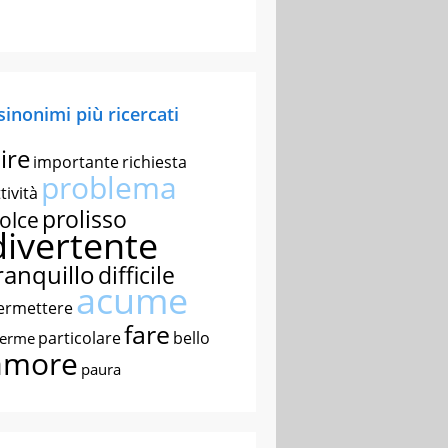
 sinonimi più ricercati
ire
importante
richiesta
problema
tività
prolisso
olce
divertente
ranquillo
difficile
acume
ermettere
fare
particolare
bello
nerme
amore
paura