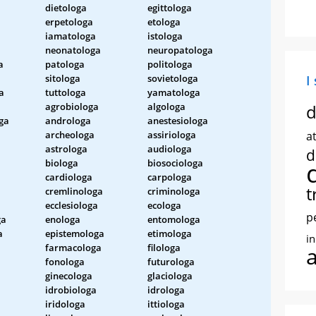
dietologa
egittologa
erpetologa
etologa
iamatologa
istologa
neonatologa
neuropatologa
a
patologa
politologa
sitologa
sovietologa
I
a
tuttologa
yamatologa
agrobiologa
algologa
d
ga
androloga
anestesiologa
archeologa
assiriologa
at
a
astrologa
audiologa
d
biologa
biosociologa
cardiologa
carpologa
t
cremlinologa
criminologa
ecclesiologa
ecologa
p
ga
enologa
entomologa
a
epistemologa
etimologa
i
farmacologa
filologa
fonologa
futurologa
ginecologa
glaciologa
idrobiologa
idrologa
iridologa
ittiologa