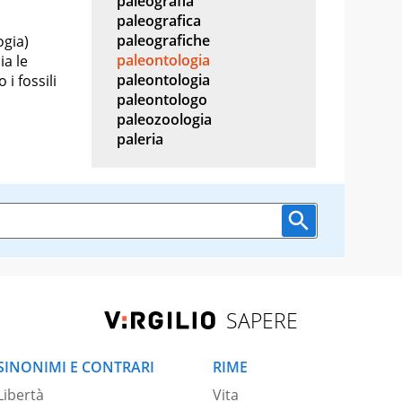
paleografia
paleografica
paleografiche
ogia)
paleontologia
ia le
paleontologia
 i fossili
paleontologo
paleozoologia
paleria
SAPERE
SINONIMI E CONTRARI
RIME
Libertà
Vita