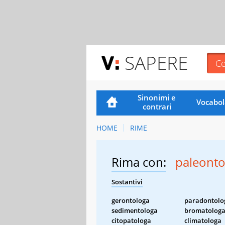
SAPERE
Sinonimi e
Vocabol
contrari
HOME
RIME
Rima con:
paleonto
Sostantivi
gerontologa
paradontolo
sedimentologa
bromatolog
citopatologa
climatologa