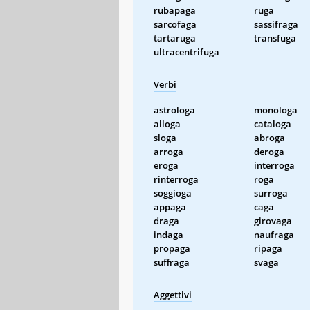
rubapaga
ruga
sarcofaga
sassifraga
tartaruga
transfuga
ultracentrifuga
Verbi
astrologa
monologa
alloga
cataloga
sloga
abroga
arroga
deroga
eroga
interroga
rinterroga
roga
soggioga
surroga
appaga
caga
draga
girovaga
indaga
naufraga
propaga
ripaga
suffraga
svaga
Aggettivi