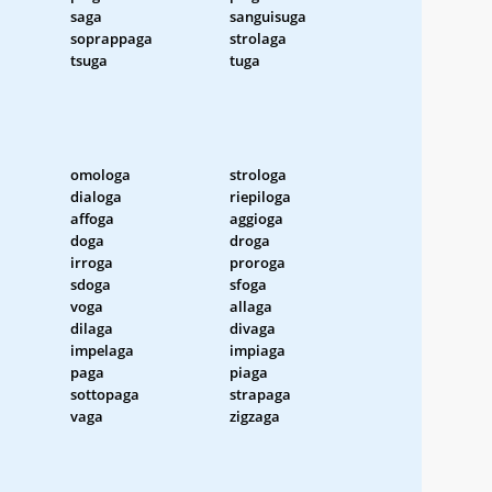
saga
sanguisuga
soprappaga
strolaga
tsuga
tuga
omologa
strologa
dialoga
riepiloga
affoga
aggioga
doga
droga
irroga
proroga
sdoga
sfoga
voga
allaga
dilaga
divaga
impelaga
impiaga
paga
piaga
sottopaga
strapaga
vaga
zigzaga