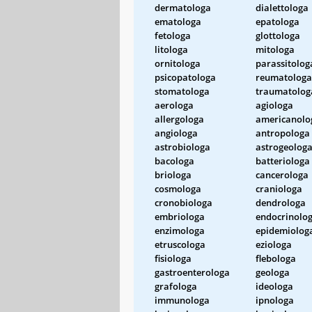
dermatologa
dialettologa
ematologa
epatologa
fetologa
glottologa
litologa
mitologa
ornitologa
parassitolog
psicopatologa
reumatologa
stomatologa
traumatolog
aerologa
agiologa
allergologa
americanolo
angiologa
antropologa
astrobiologa
astrogeolog
bacologa
batteriologa
briologa
cancerologa
cosmologa
craniologa
cronobiologa
dendrologa
embriologa
endocrinolo
enzimologa
epidemiolog
etruscologa
eziologa
fisiologa
flebologa
gastroenterologa
geologa
grafologa
ideologa
immunologa
ipnologa