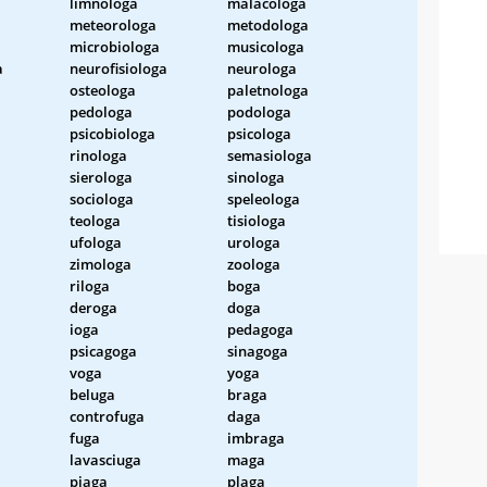
limnologa
malacologa
meteorologa
metodologa
microbiologa
musicologa
a
neurofisiologa
neurologa
osteologa
paletnologa
pedologa
podologa
psicobiologa
psicologa
rinologa
semasiologa
sierologa
sinologa
sociologa
speleologa
teologa
tisiologa
ufologa
urologa
zimologa
zoologa
riloga
boga
deroga
doga
ioga
pedagoga
psicagoga
sinagoga
voga
yoga
beluga
braga
controfuga
daga
fuga
imbraga
lavasciuga
maga
piaga
plaga