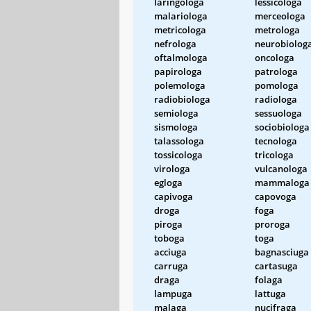
laringologa
lessicologa
malariologa
merceologa
metricologa
metrologa
nefrologa
neurobiolog
oftalmologa
oncologa
papirologa
patrologa
polemologa
pomologa
radiobiologa
radiologa
semiologa
sessuologa
sismologa
sociobiologa
talassologa
tecnologa
tossicologa
tricologa
virologa
vulcanologa
egloga
mammaloga
capivoga
capovoga
droga
foga
piroga
proroga
toboga
toga
acciuga
bagnasciuga
carruga
cartasuga
draga
folaga
lampuga
lattuga
malaga
nucifraga