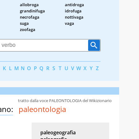
allobroga
antidroga
grandinifuga
idrofuga
necrofaga
nottivaga
suga
vaga
zoofaga
K
L
M
N
O
P
Q
R
S
T
U
V
W
X
Y
Z
tratto dalla voce PALEONTOLOGIA del Wikizionario
ano:
paleontologia
paleogeografia