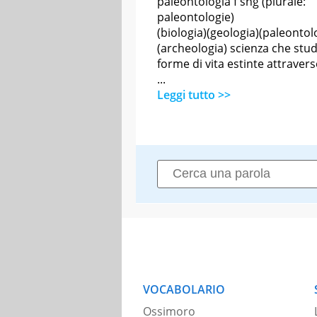
paleontologia f sng (plurale:
paleontologie)
(biologia)(geologia)(paleontol
(archeologia) scienza che stud
forme di vita estinte attraverso
...
Leggi tutto >>
VOCABOLARIO
Ossimoro