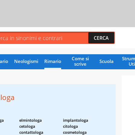
Come si
Strum
ario
Neologismi
Rimario
Scuola
scrive
Uti
loga
ga
elmintologa
implantologa
a
cetologa
citologa
contattologa
cosmetologa