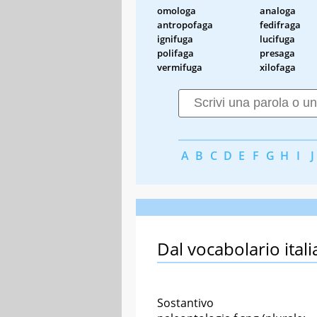
omologa
analoga
antropofaga
fedifraga
ignifuga
lucifuga
polifaga
presaga
vermifuga
xilofaga
A
B
C
D
E
F
G
H
I
J
Dal vocabolario itali
Sostantivo