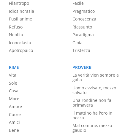
Filantropo
Facile
Idiosincrasia
Pragmatico
Pusillanime
Conoscenza
Refuso
Riassunto
Neofita
Paradigma
Iconoclasta
Gioia
Apotropaico
Tristezza
RIME
PROVERBI
Vita
La verità vien sempre a
galla
Sole
Uomo avvisato, mezzo
Casa
salvato
Mare
Una rondine non fa
primavera
Amore
Il mattino ha l'oro in
Cuore
bocca
Amici
Mal comune, mezzo
Bene
gaudio