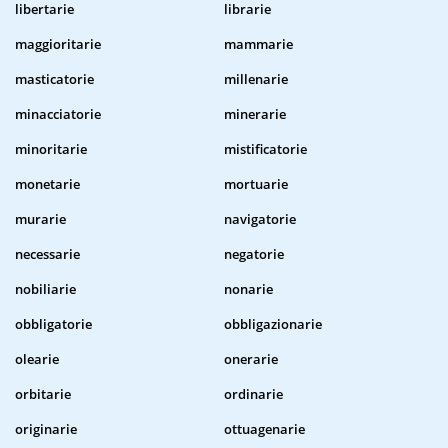
libertarie
librarie
maggioritarie
mammarie
masticatorie
millenarie
minacciatorie
minerarie
minoritarie
mistificatorie
monetarie
mortuarie
murarie
navigatorie
necessarie
negatorie
nobiliarie
nonarie
obbligatorie
obbligazionarie
olearie
onerarie
orbitarie
ordinarie
originarie
ottuagenarie