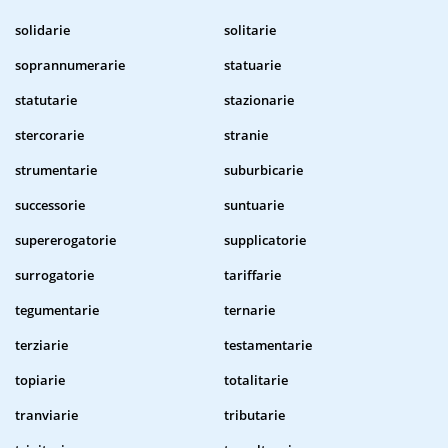
solidarie
solitarie
soprannumerarie
statuarie
statutarie
stazionarie
stercorarie
stranie
strumentarie
suburbicarie
successorie
suntuarie
supererogatorie
supplicatorie
surrogatorie
tariffarie
tegumentarie
ternarie
terziarie
testamentarie
topiarie
totalitarie
tranviarie
tributarie