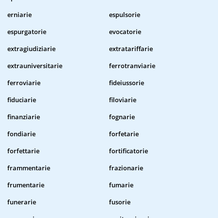
erniarie
espulsorie
espurgatorie
evocatorie
extragiudiziarie
extratariffarie
extrauniversitarie
ferrotranviarie
ferroviarie
fideiussorie
fiduciarie
filoviarie
finanziarie
fognarie
fondiarie
forfetarie
forfettarie
fortificatorie
frammentarie
frazionarie
frumentarie
fumarie
funerarie
fusorie