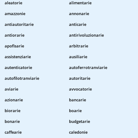
aleatorie
alimentarie
amazzonie
annonarie
antiautoritarie
anticarie
antiorarie
antirivoluzionarie
apofisarie
arbitrarie
assistenziarie
ausiliarie
autenticatorie
autoferrotranviarie
autofilotranviarie
autoritarie
aviarie
avvocatorie
azionarie
bancarie
biorarie
boarie
bonarie
budgetarie
caffearie
caledonie