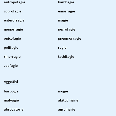
antropofagie
bambagie
coprofagie
emorragie
enterorragie
magie
menorragie
necrofagie
onicofagie
pneumorragie
polifagie
ragie
rinorragie
tachifagie
zoofagie
Aggettivi
barbogie
mogie
malvagie
abitudinarie
abrogatorie
agrumarie