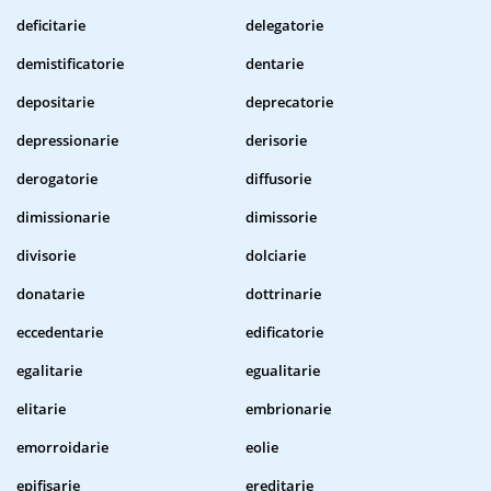
deficitarie
delegatorie
demistificatorie
dentarie
depositarie
deprecatorie
depressionarie
derisorie
derogatorie
diffusorie
dimissionarie
dimissorie
divisorie
dolciarie
donatarie
dottrinarie
eccedentarie
edificatorie
egalitarie
egualitarie
elitarie
embrionarie
emorroidarie
eolie
epifisarie
ereditarie