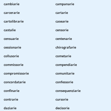
cambiarie
campanarie
carcerarie
cartarie
cartolibrarie
casearie
castalie
censorie
censuarie
centenarie
cessionarie
chirografarie
collusorie
cometarie
commissorie
compendiarie
compromissorie
comunitarie
concordatarie
confessorie
confinarie
consequenziarie
contrarie
cursorie
daziarie
decisorie