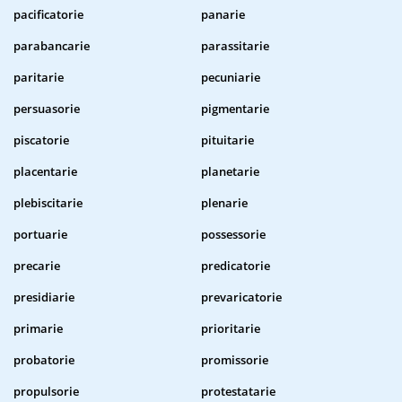
pacificatorie
panarie
parabancarie
parassitarie
paritarie
pecuniarie
persuasorie
pigmentarie
piscatorie
pituitarie
placentarie
planetarie
plebiscitarie
plenarie
portuarie
possessorie
precarie
predicatorie
presidiarie
prevaricatorie
primarie
prioritarie
probatorie
promissorie
propulsorie
protestatarie