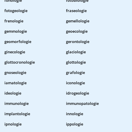
fonologie
fotobiologie
fotogeologie
fraseologie
frenologie
gemellologie
gemmologie
geoecologie
geomorfologie
gerontologie
ginecologie
glaciologie
glottocronologie
glottologie
gnoseologie
grafologie
iamatologie
iconologie
ideologie
idrogeologie
immunologie
immunopatologie
implantologie
innologie
ipnologie
ippologie