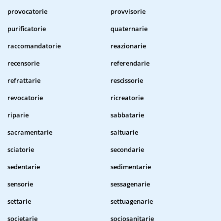
provocatorie
provvisorie
purificatorie
quaternarie
raccomandatorie
reazionarie
recensorie
referendarie
refrattarie
rescissorie
revocatorie
ricreatorie
riparie
sabbatarie
sacramentarie
saltuarie
sciatorie
secondarie
sedentarie
sedimentarie
sensorie
sessagenarie
settarie
settuagenarie
societarie
sociosanitarie