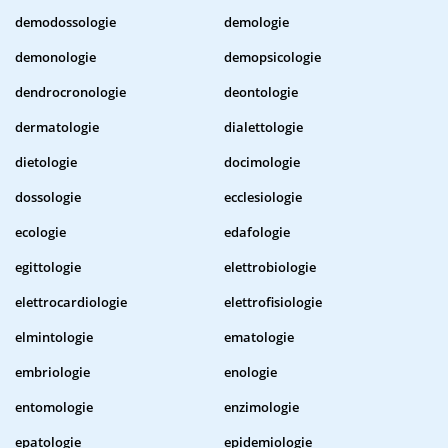
demodossologie
demologie
demonologie
demopsicologie
dendrocronologie
deontologie
dermatologie
dialettologie
dietologie
docimologie
dossologie
ecclesiologie
ecologie
edafologie
egittologie
elettrobiologie
elettrocardiologie
elettrofisiologie
elmintologie
ematologie
embriologie
enologie
entomologie
enzimologie
epatologie
epidemiologie