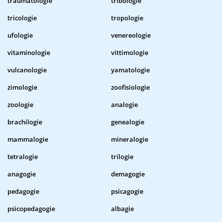
traumatologie
tribologie
tricologie
tropologie
ufologie
venereologie
vitaminologie
vittimologie
vulcanologie
yamatologie
zimologie
zoofisiologie
zoologie
analogie
brachilogie
genealogie
mammalogie
mineralogie
tetralogie
trilogie
anagogie
demagogie
pedagogie
psicagogie
psicopedagogie
albagie