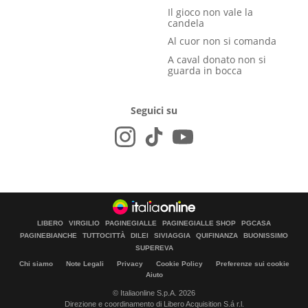
Il gioco non vale la
candela
Al cuor non si comanda
A caval donato non si
guarda in bocca
Seguici su
LIBERO
VIRGILIO
PAGINEGIALLE
PAGINEGIALLE SHOP
PGCASA
PAGINEBIANCHE
TUTTOCITTÀ
DILEI
SIVIAGGIA
QUIFINANZA
BUONISSIMO
SUPEREVA
Chi siamo
Note Legali
Privacy
Cookie Policy
Preferenze sui cookie
Aiuto
© Italiaonline S.p.A. 2026
Direzione e coordinamento di Libero Acquisition S.á r.l.