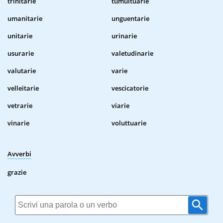
trinitarie
tumultuarie
umanitarie
unguentarie
unitarie
urinarie
usurarie
valetudinarie
valutarie
varie
velleitarie
vescicatorie
vetrarie
viarie
vinarie
voluttuarie
Avverbi
grazie