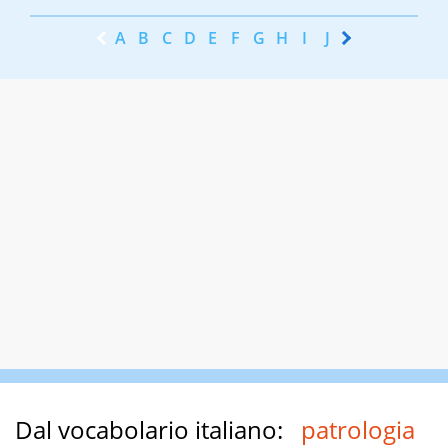
A
B
C
D
E
F
G
H
I
J
K
L
M
N
Dal vocabolario italiano:
patrologia