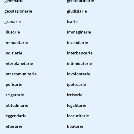
gemmarie
genitourinarie
geostazionarie
giudiziarie
granarie
icarie
illusorie
immaginarie
immunitarie
incendiarie
indiziarie
interbancarie
interplanetarie
intimidatorie
intracomunitarie
involontarie
ipofisarie
ipotecarie
irrigatorie
irrisorie
latitudinarie
legalitarie
leggendarie
leocucitarie
letterarie
libatorie