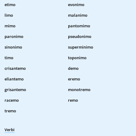
etimo
evonimo
limo
malanimo
mimo
pantomimo
paronimo
pseudonimo
sinonimo
superminimo
timo
toponimo
crisantemo
demo
eliantemo
eremo
grisantemo
monotremo
racemo
remo
tremo
Verbi