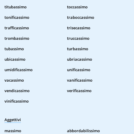
titubassimo
toccassimo
tonificassimo
traboccassimo
trafficassimo
trisecassimo
trombassimo
truccassimo
tubassimo
turbassimo
ubicassimo
ubriacassimo
umidificassimo
unificassimo
vacassimo
vanificassimo
vendicassimo
verificassimo
vinificassimo
Aggettivi
massimo
abbordabilissimo