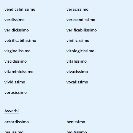
vendicabilissimo
veracissimo
verdissimo
verecondissimo
veridicissimo
verificabilissimo
vetrificabilissimo
vinilicissimo
virginalissimo
virologicissimo
viscidissimo
vitalissimo
vitaminicissimo
vivacissimo
vividissimo
vocalissimo
voracissimo
Avverbi
accordissimo
benissimo
malissimo
moltissimo