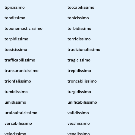
tipicissimo
toccabilissimo
tondissimo
tonicissimo
toponomasticissimo
torbidissimo
torpidissimo
torridissimo
tossicissimo
tradizionalissimo
trafficabilissimo
tragicissimo
transuranicissimo
trepidissimo
trionfalissimo
troncabilissimo
tumidissimo
turgidissimo
umidissimo
unificabilissimo
uraloaltaicissimo
validissimo
varcabilissimo
vecchissimo
velocissimo
venalissimo