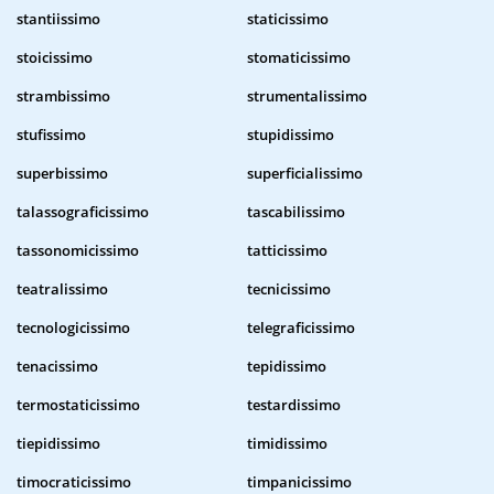
stantiissimo
staticissimo
stoicissimo
stomaticissimo
strambissimo
strumentalissimo
stufissimo
stupidissimo
superbissimo
superficialissimo
talassograficissimo
tascabilissimo
tassonomicissimo
tatticissimo
teatralissimo
tecnicissimo
tecnologicissimo
telegraficissimo
tenacissimo
tepidissimo
termostaticissimo
testardissimo
tiepidissimo
timidissimo
timocraticissimo
timpanicissimo