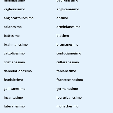
minimassimo
padronissimo
veglionissimo
anglicanesimo
anglocattolicesimo
ansimo
arianesimo
arminianesimo
battesimo
biasimo
brahmanesimo
bramanesimo
cattolicesimo
confucianesimo
cristianesimo
culteranesimo
dannunzianesimo
fabianesimo
feudalesimo
francescanesimo
gallicanesimo
germanesimo
incantesimo
iperurbanesimo
luteranesimo
monachesimo