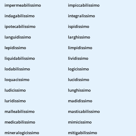
impermeabilissimo
impiccabilissimo
indagabilissimo
integralissimo
ipotecabilissimo
ispidissimo
languidissimo
larghissimo
lepidissimo
limpidissimo
liquidabilissimo
lividissimo
lodabilissimo
logicissimo
loquacissimo
lucidissimo
ludicissimo
lunghissimo
luridissimo
madidissimo
malleabilissimo
masticabilissimo
medicabilissimo
mimicissimo
mineralogicissimo
mitigabilissimo