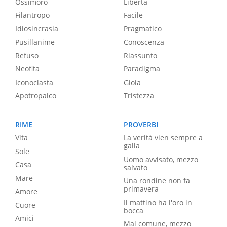
Ossimoro
Libertà
Filantropo
Facile
Idiosincrasia
Pragmatico
Pusillanime
Conoscenza
Refuso
Riassunto
Neofita
Paradigma
Iconoclasta
Gioia
Apotropaico
Tristezza
RIME
PROVERBI
Vita
La verità vien sempre a
galla
Sole
Uomo avvisato, mezzo
Casa
salvato
Mare
Una rondine non fa
primavera
Amore
Il mattino ha l'oro in
Cuore
bocca
Amici
Mal comune, mezzo