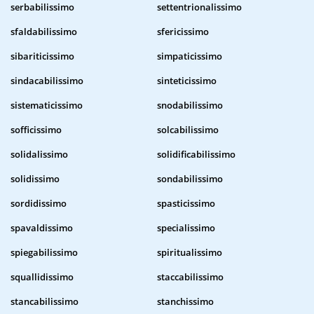
serbabilissimo
settentrionalissimo
sfaldabilissimo
sfericissimo
sibariticissimo
simpaticissimo
sindacabilissimo
sinteticissimo
sistematicissimo
snodabilissimo
sofficissimo
solcabilissimo
solidalissimo
solidificabilissimo
solidissimo
sondabilissimo
sordidissimo
spasticissimo
spavaldissimo
specialissimo
spiegabilissimo
spiritualissimo
squallidissimo
staccabilissimo
stancabilissimo
stanchissimo