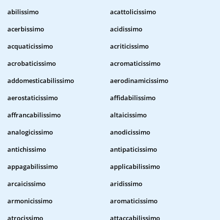
abilissimo
acattolicissimo
acerbissimo
acidissimo
acquaticissimo
acriticissimo
acrobaticissimo
acromaticissimo
addomesticabilissimo
aerodinamicissimo
aerostaticissimo
affidabilissimo
affrancabilissimo
altaicissimo
analogicissimo
anodicissimo
antichissimo
antipaticissimo
appagabilissimo
applicabilissimo
arcaicissimo
aridissimo
armonicissimo
aromaticissimo
atrocissimo
attaccabilissimo