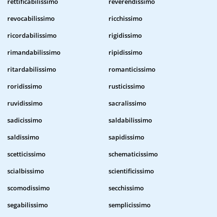
rettificabilissimo
reverendissimo
revocabilissimo
ricchissimo
ricordabilissimo
rigidissimo
rimandabilissimo
ripidissimo
ritardabilissimo
romanticissimo
roridissimo
rusticissimo
ruvidissimo
sacralissimo
sadicissimo
saldabilissimo
saldissimo
sapidissimo
scetticissimo
schematicissimo
scialbissimo
scientificissimo
scomodissimo
secchissimo
segabilissimo
semplicissimo