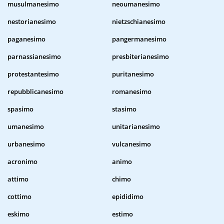
musulmanesimo
neoumanesimo
nestorianesimo
nietzschianesimo
paganesimo
pangermanesimo
parnassianesimo
presbiterianesimo
protestantesimo
puritanesimo
repubblicanesimo
romanesimo
spasimo
stasimo
umanesimo
unitarianesimo
urbanesimo
vulcanesimo
acronimo
animo
attimo
chimo
cottimo
epididimo
eskimo
estimo