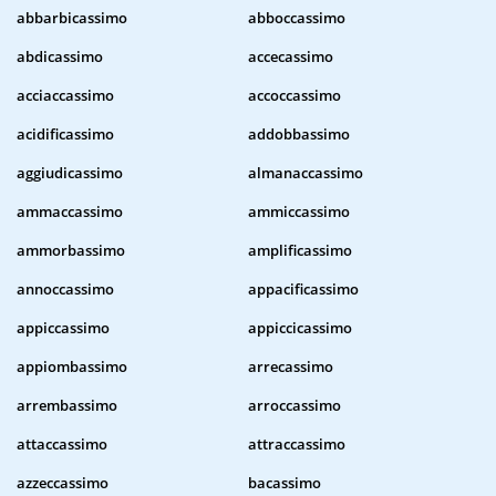
abbarbicassimo
abboccassimo
abdicassimo
accecassimo
acciaccassimo
accoccassimo
acidificassimo
addobbassimo
aggiudicassimo
almanaccassimo
ammaccassimo
ammiccassimo
ammorbassimo
amplificassimo
annoccassimo
appacificassimo
appiccassimo
appiccicassimo
appiombassimo
arrecassimo
arrembassimo
arroccassimo
attaccassimo
attraccassimo
azzeccassimo
bacassimo