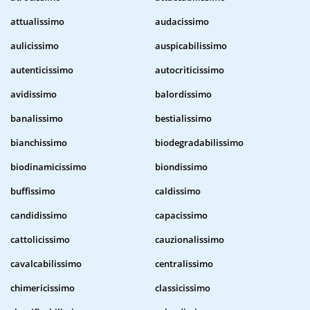
attualissimo
audacissimo
aulicissimo
auspicabilissimo
autenticissimo
autocriticissimo
avidissimo
balordissimo
banalissimo
bestialissimo
bianchissimo
biodegradabilissimo
biodinamicissimo
biondissimo
buffissimo
caldissimo
candidissimo
capacissimo
cattolicissimo
cauzionalissimo
cavalcabilissimo
centralissimo
chimericissimo
classicissimo