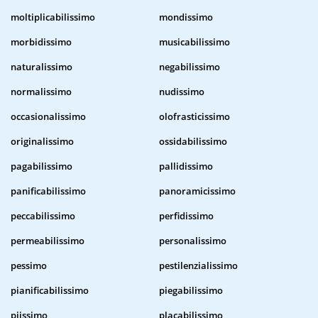
moltiplicabilissimo
mondissimo
morbidissimo
musicabilissimo
naturalissimo
negabilissimo
normalissimo
nudissimo
occasionalissimo
olofrasticissimo
originalissimo
ossidabilissimo
pagabilissimo
pallidissimo
panificabilissimo
panoramicissimo
peccabilissimo
perfidissimo
permeabilissimo
personalissimo
pessimo
pestilenzialissimo
pianificabilissimo
piegabilissimo
piissimo
placabilissimo