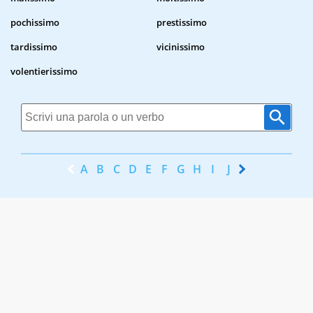
pochissimo
prestissimo
tardissimo
vicinissimo
volentierissimo
A
B
C
D
E
F
G
H
I
J
K
L
M
N