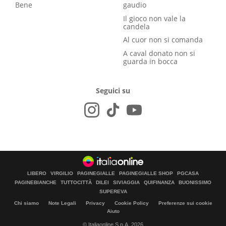
Bene
gaudio
Il gioco non vale la
candela
Al cuor non si comanda
A caval donato non si
guarda in bocca
Seguici su
LIBERO
VIRGILIO
PAGINEGIALLE
PAGINEGIALLE SHOP
PGCASA
PAGINEBIANCHE
TUTTOCITTÀ
DILEI
SIVIAGGIA
QUIFINANZA
BUONISSIMO
SUPEREVA
Chi siamo
Note Legali
Privacy
Cookie Policy
Preferenze sui cookie
Aiuto
© Italiaonline S.p.A. 2026