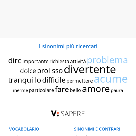
I sinonimi più ricercati
problema
dire
importante
richiesta
attività
divertente
prolisso
dolce
acume
tranquillo
difficile
permettere
amore
fare
particolare
bello
inerme
paura
SAPERE
VOCABOLARIO
SINONIMI E CONTRARI