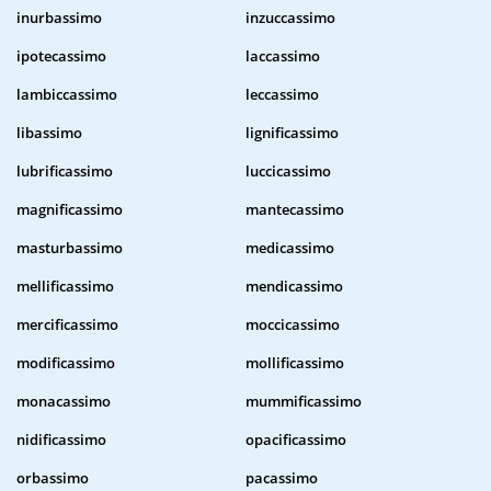
inurbassimo
inzuccassimo
ipotecassimo
laccassimo
lambiccassimo
leccassimo
libassimo
lignificassimo
lubrificassimo
luccicassimo
magnificassimo
mantecassimo
masturbassimo
medicassimo
mellificassimo
mendicassimo
mercificassimo
moccicassimo
modificassimo
mollificassimo
monacassimo
mummificassimo
nidificassimo
opacificassimo
orbassimo
pacassimo