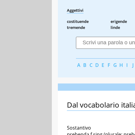
Aggettivi
costituende
erigende
tremende
linde
A
B
C
D
E
F
G
H
I
J
Dal vocabolario itali
Sostantivo
prebenda f sing (plurale: pre