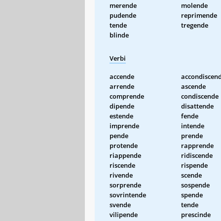
merende
molende
pudende
reprimende
tende
tregende
blinde
Verbi
accende
accondiscen
arrende
ascende
comprende
condiscende
dipende
disattende
estende
fende
imprende
intende
pende
prende
protende
rapprende
riappende
ridiscende
riscende
rispende
rivende
scende
sorprende
sospende
sovrintende
spende
svende
tende
vilipende
prescinde