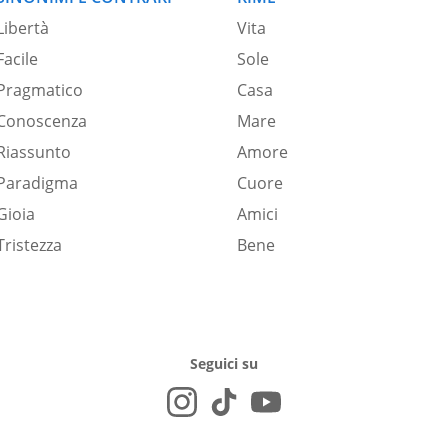
Libertà
Vita
Facile
Sole
Pragmatico
Casa
Conoscenza
Mare
Riassunto
Amore
Paradigma
Cuore
Gioia
Amici
Tristezza
Bene
Seguici su