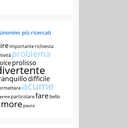
 sinonimi più ricercati
ire
importante
richiesta
problema
tività
prolisso
olce
divertente
ranquillo
difficile
acume
ermettere
fare
particolare
bello
nerme
amore
paura