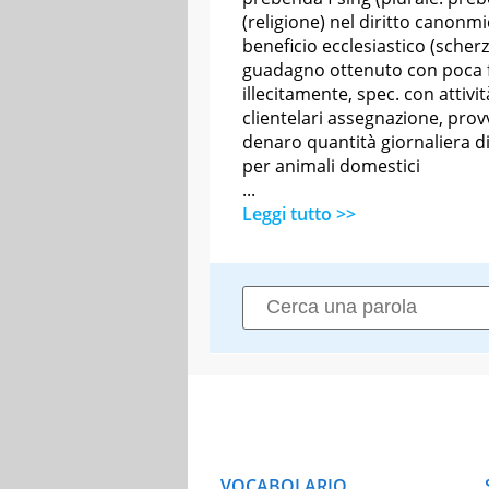
(religione) nel diritto canonm
beneficio ecclesiastico (scher
guadagno ottenuto con poca f
illecitamente, spec. con attivit
clientelari assegnazione, prov
denaro quantità giornaliera d
per animali domestici
...
Leggi tutto >>
VOCABOLARIO