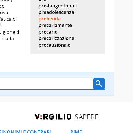
pre-tangentopoli
ico
preadolescenza
zoso)
prebenda
atica o
precariamente
à
precario
vigione di
precarizzazione
i biada
precauzionale
SAPERE
SINONIMI E CONTRARI
RIME