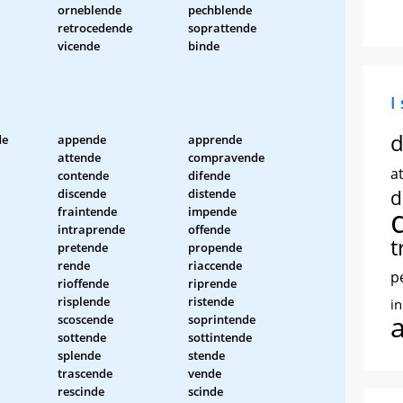
orneblende
pechblende
retrocedende
soprattende
vicende
binde
I
d
de
appende
apprende
attende
compravende
at
contende
difende
discende
distende
d
fraintende
impende
intraprende
offende
t
pretende
propende
rende
riaccende
p
rioffende
riprende
risplende
ristende
i
scoscende
soprintende
sottende
sottintende
splende
stende
trascende
vende
rescinde
scinde