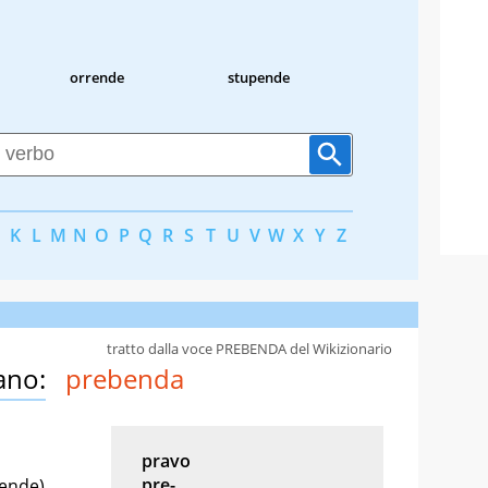
orrende
stupende
K
L
M
N
O
P
Q
R
S
T
U
V
W
X
Y
Z
tratto dalla voce PREBENDA del Wikizionario
ano:
prebenda
pravo
pre-
bende)