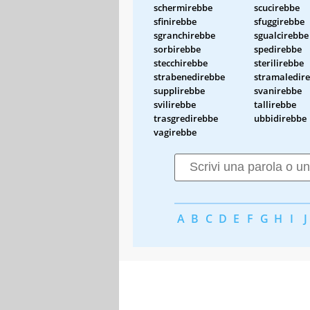
schermirebbe
scucirebbe
sfinirebbe
sfuggirebbe
sgranchirebbe
sgualcirebbe
sorbirebbe
spedirebbe
stecchirebbe
sterilirebbe
strabenedirebbe
stramaledir
supplirebbe
svanirebbe
svilirebbe
tallirebbe
trasgredirebbe
ubbidirebbe
vagirebbe
A
B
C
D
E
F
G
H
I
J