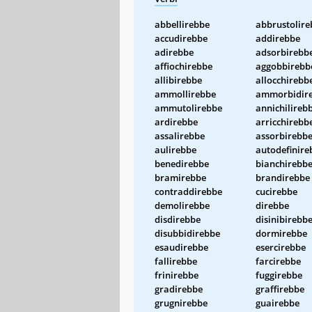
abbellirebbe
abbrustolire
accudirebbe
addirebbe
adirebbe
adsorbirebb
affiochirebbe
aggobbirebb
allibirebbe
allocchirebb
ammollirebbe
ammorbidir
ammutolirebbe
annichilireb
ardirebbe
arricchirebb
assalirebbe
assorbirebb
aulirebbe
autodefinire
benedirebbe
bianchirebb
bramirebbe
brandirebbe
contraddirebbe
cucirebbe
demolirebbe
direbbe
disdirebbe
disinibirebb
disubbidirebbe
dormirebbe
esaudirebbe
esercirebbe
fallirebbe
farcirebbe
frinirebbe
fuggirebbe
gradirebbe
graffirebbe
grugnirebbe
guairebbe