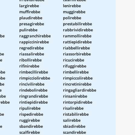
largirebbe
lenirebbe
muffirebbe
muggirebbe
plaudirebbe
polirebbe
presagirebbe
prestabilirebbe
pulirebbe
rabbrividirebbe
bbe
raggranchirebbe
rammollirebbe
rappiccinirebbe
rattiepidirebbe
regredirebbe
riabbellirebbe
bbe
riassalirebbe
riassorbirebbe
be
ribollirebbe
ricucirebbe
rifinirebbe
rifuggirebbe
bbe
rimbecillirebbe
rimbellirebbe
bbe
rimpicciolirebbe
rimpiccolirebbe
bbe
rincivilirebbe
rincretinirebbe
e
rindebolirebbe
ringagliardirebbe
bbe
ringrandirebbe
rinsanirebbe
irebbe
rintiepidirebbe
rintorpidirebbe
ripulirebbe
risalirebbe
bbe
rispedirebbe
ristabilirebbe
ruggirebbe
salirebbe
be
sbandirebbe
sbiadirebbe
scalfirebbe
scandirebbe