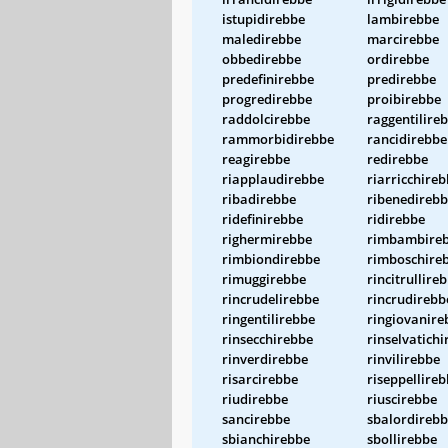
istupidirebbe
lambirebbe
maledirebbe
marcirebbe
obbedirebbe
ordirebbe
predefinirebbe
predirebbe
progredirebbe
proibirebbe
raddolcirebbe
raggentilire
rammorbidirebbe
rancidirebbe
reagirebbe
redirebbe
riapplaudirebbe
riarricchire
ribadirebbe
ribenedireb
ridefinirebbe
ridirebbe
righermirebbe
rimbambire
rimbiondirebbe
rimboschire
rimuggirebbe
rincitrullire
rincrudelirebbe
rincrudirebb
ringentilirebbe
ringiovanire
rinsecchirebbe
rinselvatich
rinverdirebbe
rinvilirebbe
risarcirebbe
riseppellire
riudirebbe
riuscirebbe
sancirebbe
sbalordireb
sbianchirebbe
sbollirebbe