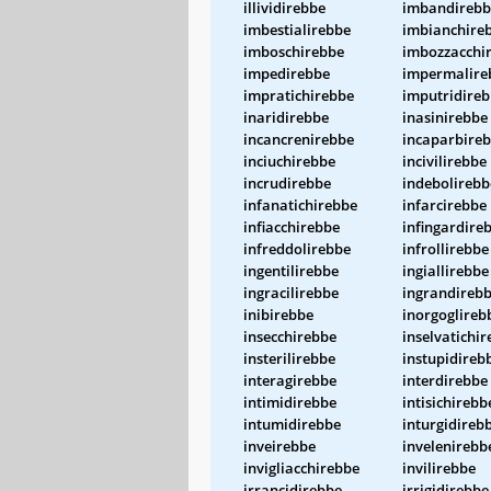
illividirebbe
imbandirebb
imbestialirebbe
imbianchire
imboschirebbe
imbozzacchi
impedirebbe
impermalire
impratichirebbe
imputridire
inaridirebbe
inasinirebbe
incancrenirebbe
incaparbire
inciuchirebbe
incivilirebbe
incrudirebbe
indebolirebb
infanatichirebbe
infarcirebbe
infiacchirebbe
infingardire
infreddolirebbe
infrollirebbe
ingentilirebbe
ingiallirebbe
ingracilirebbe
ingrandireb
inibirebbe
inorgoglireb
insecchirebbe
inselvatichi
insterilirebbe
instupidireb
interagirebbe
interdirebbe
intimidirebbe
intisichirebb
intumidirebbe
inturgidireb
inveirebbe
invelenirebb
invigliacchirebbe
invilirebbe
irrancidirebbe
irrigidirebbe