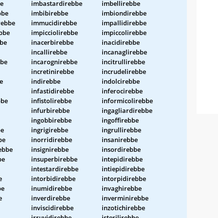
e
imbastardirebbe
imbellirebbe
bbe
imbibirebbe
imbiondirebbe
rebbe
immucidirebbe
impallidirebbe
bbe
impicciolirebbe
impiccolirebbe
bbe
inacerbirebbe
inacidirebbe
incallirebbe
incanaglirebbe
bbe
incarognirebbe
incitrullirebbe
incretinirebbe
incrudelirebbe
e
indirebbe
indolcirebbe
infastidirebbe
inferocirebbe
bbe
infistolirebbe
informicolirebbe
infurbirebbe
ingagliardirebbe
ingobbirebbe
ingoffirebbe
be
ingrigirebbe
ingrullirebbe
be
inorridirebbe
insanirebbe
rebbe
insignirebbe
insordirebbe
be
insuperbirebbe
intepidirebbe
intestardirebbe
intiepidirebbe
e
intorbidirebbe
intorpidirebbe
be
inumidirebbe
invaghirebbe
e
inverdirebbe
inverminirebbe
inviscidirebbe
inzotichirebbe
irruvidirebbe
isterilirebbe