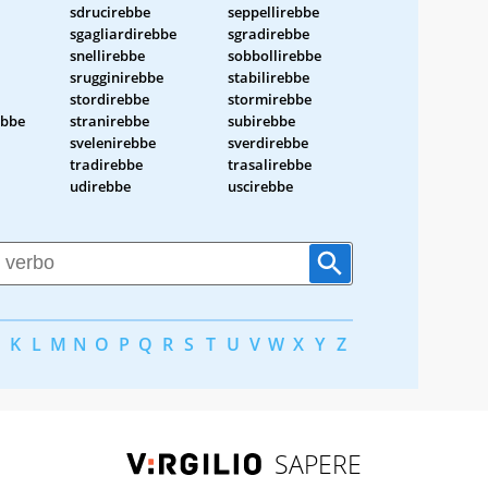
sdrucirebbe
seppellirebbe
sgagliardirebbe
sgradirebbe
snellirebbe
sobbollirebbe
srugginirebbe
stabilirebbe
stordirebbe
stormirebbe
ebbe
stranirebbe
subirebbe
svelenirebbe
sverdirebbe
tradirebbe
trasalirebbe
udirebbe
uscirebbe
K
L
M
N
O
P
Q
R
S
T
U
V
W
X
Y
Z
SAPERE