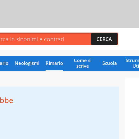
Come si
Strum
ario
Neologismi
Rimario
Scuola
scrive
Uti
ebbe