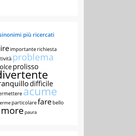
 sinonimi più ricercati
ire
importante
richiesta
problema
tività
prolisso
olce
divertente
ranquillo
difficile
acume
ermettere
fare
particolare
bello
nerme
amore
paura