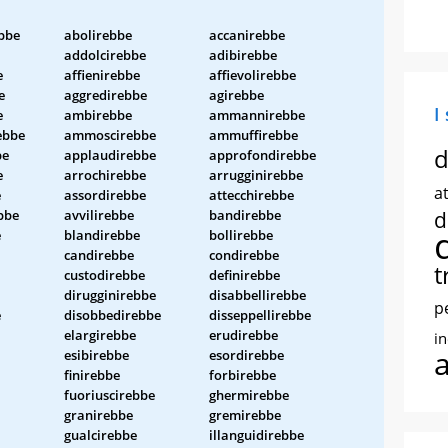
bbe
abolirebbe
accanirebbe
addolcirebbe
adibirebbe
e
affienirebbe
affievolirebbe
e
aggredirebbe
agirebbe
I
e
ambirebbe
ammannirebbe
ebbe
ammoscirebbe
ammuffirebbe
d
be
applaudirebbe
approfondirebbe
e
arrochirebbe
arrugginirebbe
at
e
assordirebbe
attecchirebbe
bbe
avvilirebbe
bandirebbe
d
e
blandirebbe
bollirebbe
candirebbe
condirebbe
t
custodirebbe
definirebbe
dirugginirebbe
disabbellirebbe
p
e
disobbedirebbe
disseppellirebbe
elargirebbe
erudirebbe
i
esibirebbe
esordirebbe
finirebbe
forbirebbe
fuoriuscirebbe
ghermirebbe
granirebbe
gremirebbe
gualcirebbe
illanguidirebbe