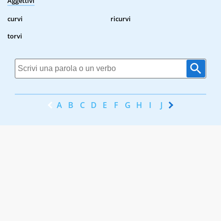
Aggettivi
curvi
ricurvi
torvi
A
B
C
D
E
F
G
H
I
J
K
L
M
N