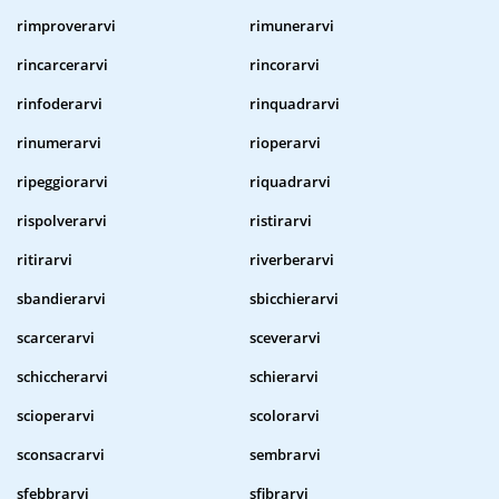
rimproverarvi
rimunerarvi
rincarcerarvi
rincorarvi
rinfoderarvi
rinquadrarvi
rinumerarvi
rioperarvi
ripeggiorarvi
riquadrarvi
rispolverarvi
ristirarvi
ritirarvi
riverberarvi
sbandierarvi
sbicchierarvi
scarcerarvi
sceverarvi
schiccherarvi
schierarvi
scioperarvi
scolorarvi
sconsacrarvi
sembrarvi
sfebbrarvi
sfibrarvi