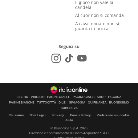
Il gioco non vale la
candela
Al cuor non si comanda
A caval donato non si
guarda in bocca
Seguici su
LIBERO
VIRGILIO
PAGINEGIALLE
PAGINEGIALLE SHOP
PGCASA
PAGINEBIANCHE
TUTTOCITTÀ
DILEI
SIVIAGGIA
QUIFINANZA
BUONISSIMO
SUPEREVA
Chi siamo
Note Legali
Privacy
Cookie Policy
Preferenze sui cookie
Aiuto
© Italiaonline S.p.A. 2026
Direzione e coordinamento di Libero Acquisition S.á r.l.