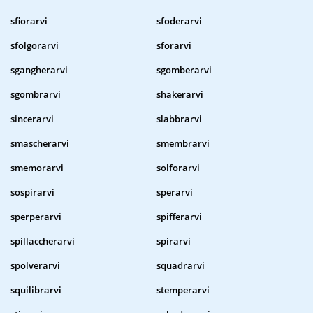
sfiorarvi
sfoderarvi
sfolgorarvi
sforarvi
sgangherarvi
sgomberarvi
sgombrarvi
shakerarvi
sincerarvi
slabbrarvi
smascherarvi
smembrarvi
smemorarvi
solforarvi
sospirarvi
sperarvi
sperperarvi
spifferarvi
spillaccherarvi
spirarvi
spolverarvi
squadrarvi
squilibrarvi
stemperarvi