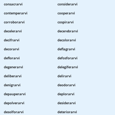
consacrarvi
considerarvi
contemperarvi
cooperarvi
corroborarvi
cospirarvi
decelerarvi
decerebrarvi
decifrarvi
decolorarvi
decorarvi
deflagrarvi
deflorarvi
defosforarvi
degenerarvi
delegiferarvi
deliberarvi
delirarvi
denigrarvi
deodorarvi
depauperarvi
deplorarvi
depolverarvi
desiderarvi
desolforarvi
deteriorarvi