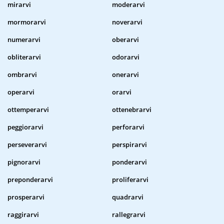
mirarvi
moderarvi
mormorarvi
noverarvi
numerarvi
oberarvi
obliterarvi
odorarvi
ombrarvi
onerarvi
operarvi
orarvi
ottemperarvi
ottenebrarvi
peggiorarvi
perforarvi
perseverarvi
perspirarvi
pignorarvi
ponderarvi
preponderarvi
proliferarvi
prosperarvi
quadrarvi
raggirarvi
rallegrarvi