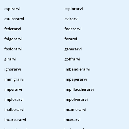
espirarvi
esplorarvi
esulcerarvi
evirarvi
federarvi
foderarvi
folgorarvi
forarvi
fosforarvi
generarvi
girarvi
goffrarvi
ignorarvi
imbandierarvi
immigrarvi
impaperarvi
imperarvi
impillaccherarvi
implorarvi
impolverarvi
inalberarvi
incamerarvi
incarcerarvi
incerarvi