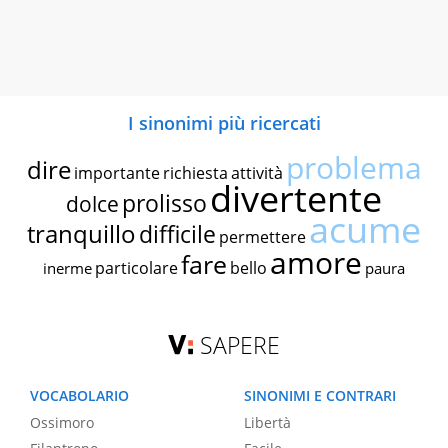
I sinonimi più ricercati
problema
dire
importante
richiesta
attività
divertente
prolisso
dolce
acume
tranquillo
difficile
permettere
amore
fare
particolare
bello
inerme
paura
SAPERE
VOCABOLARIO
SINONIMI E CONTRARI
Ossimoro
Libertà