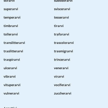
stirarvi
subodorarvi
superarvi
sviscerarvi
temperarvi
tesserarvi
timbrarvi
tirarvi
tollerarvi
traforarvi
translitterarvi
trascolorarvi
traslitterarvi
trasmigrarvi
traspirarvi
trincerarvi
ulcerarvi
venerarvi
vibrarvi
virarvi
vituperarvi
vociferarvi
vulnerarvi
zuccherarvi