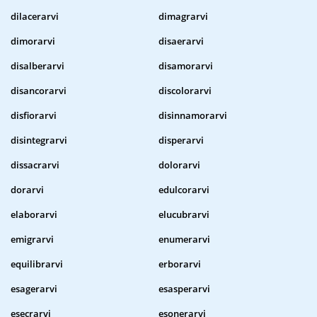
dilacerarvi
dimagrarvi
dimorarvi
disaerarvi
disalberarvi
disamorarvi
disancorarvi
discolorarvi
disfiorarvi
disinnamorarvi
disintegrarvi
disperarvi
dissacrarvi
dolorarvi
dorarvi
edulcorarvi
elaborarvi
elucubrarvi
emigrarvi
enumerarvi
equilibrarvi
erborarvi
esagerarvi
esasperarvi
esecrarvi
esonerarvi