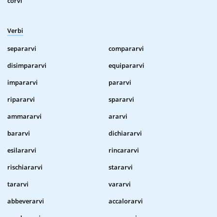
corvi
Verbi
separarvi
compararvi
disimpararvi
equipararvi
impararvi
pararvi
ripararvi
spararvi
ammararvi
ararvi
bararvi
dichiararvi
esilararvi
rincararvi
rischiararvi
stararvi
tararvi
vararvi
abbeverarvi
accalorarvi