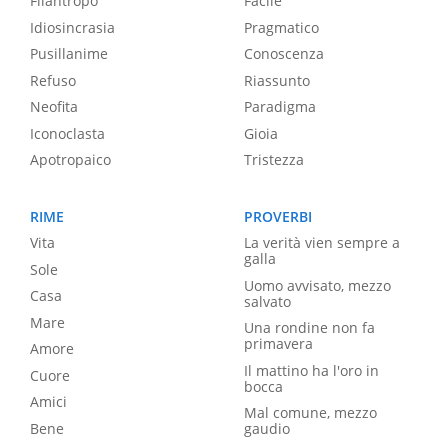
Filantropo
Facile
Idiosincrasia
Pragmatico
Pusillanime
Conoscenza
Refuso
Riassunto
Neofita
Paradigma
Iconoclasta
Gioia
Apotropaico
Tristezza
RIME
PROVERBI
Vita
La verità vien sempre a
galla
Sole
Uomo avvisato, mezzo
Casa
salvato
Mare
Una rondine non fa
primavera
Amore
Il mattino ha l'oro in
Cuore
bocca
Amici
Mal comune, mezzo
Bene
gaudio