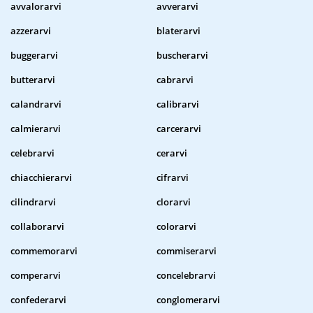
avvalorarvi
avverarvi
azzerarvi
blaterarvi
buggerarvi
buscherarvi
butterarvi
cabrarvi
calandrarvi
calibrarvi
calmierarvi
carcerarvi
celebrarvi
cerarvi
chiacchierarvi
cifrarvi
cilindrarvi
clorarvi
collaborarvi
colorarvi
commemorarvi
commiserarvi
comperarvi
concelebrarvi
confederarvi
conglomerarvi