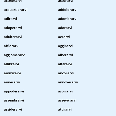
accelerarvi
accorarvi
acquartierarvi
addolorarvi
adirarvi
adombrarvi
adoperarvi
adorarvi
adulterarvi
aerarvi
affiorarvi
aggirarvi
agglomerarvi
alberarvi
allibrarvi
alterarvi
ammirarvi
ancorarvi
annerarvi
annoverarvi
appoderarvi
aspirarvi
assembrarvi
asseverarvi
assiderarvi
attirarvi