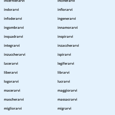
incernierarvi
incinerarvi
indorarvi
infiorarvi
infoderarvi
ingenerarvi
ingombrarvi
innamorarvi
inquadrarvi
inspirarvi
integrarvi
inzaccherarvi
inzuccherarvi
ispirarvi
lacerarvi
legiferarvi
liberarvi
librarvi
logorarvi
lucrarvi
macerarvi
maggiorarvi
mascherarvi
massacrarvi
migliorarvi
migrarvi