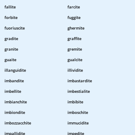
fallite
farcite
forbite
fuggite
fuoriuscite
ghermite
gradite
graffite
granite
gremite
guaite
gualcite
illanguidite
illividite
imbandite
imbastardite
imbellite
imbestialite
imbianchite
imbibite
imbiondite
imboschite
imbozzacchite
immucidite
impallidite
impedite