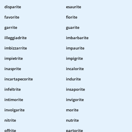
disparite
esaurite
favorite
fiorite
garrite
guarite
illeggiadrite
imbarbarite
imbizzarrite
impaurite
impietrite
impigrite
inasprite
incalorite
incartapecorite
indurite
infeltrite
insaporite
intimorite
invigorite
involgarite
morite
nitrite
nutrite
offrite
partorite