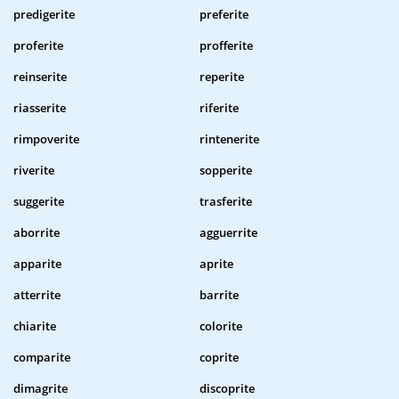
predigerite
preferite
proferite
profferite
reinserite
reperite
riasserite
riferite
rimpoverite
rintenerite
riverite
sopperite
suggerite
trasferite
aborrite
agguerrite
apparite
aprite
atterrite
barrite
chiarite
colorite
comparite
coprite
dimagrite
discoprite