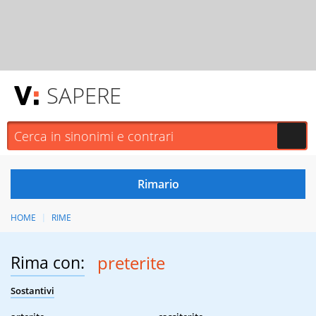
SAPERE
HOME
RIME
Rima con:
preterite
Sostantivi