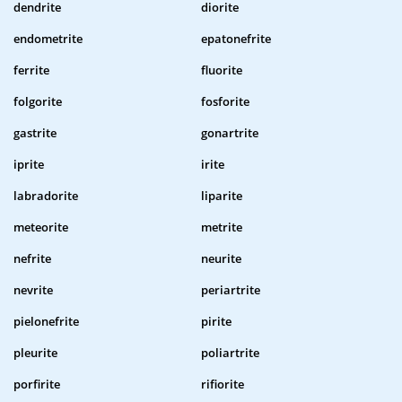
dendrite
diorite
endometrite
epatonefrite
ferrite
fluorite
folgorite
fosforite
gastrite
gonartrite
iprite
irite
labradorite
liparite
meteorite
metrite
nefrite
neurite
nevrite
periartrite
pielonefrite
pirite
pleurite
poliartrite
porfirite
rifiorite