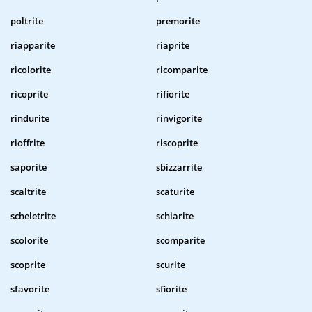
poltrite
premorite
riapparite
riaprite
ricolorite
ricomparite
ricoprite
rifiorite
rindurite
rinvigorite
rioffrite
riscoprite
saporite
sbizzarrite
scaltrite
scaturite
scheletrite
schiarite
scolorite
scomparite
scoprite
scurite
sfavorite
sfiorite