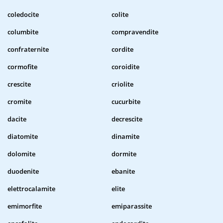
coledocite
colite
columbite
compravendite
confraternite
cordite
cormofite
coroidite
crescite
criolite
cromite
cucurbite
dacite
decrescite
diatomite
dinamite
dolomite
dormite
duodenite
ebanite
elettrocalamite
elite
emimorfite
emiparassite