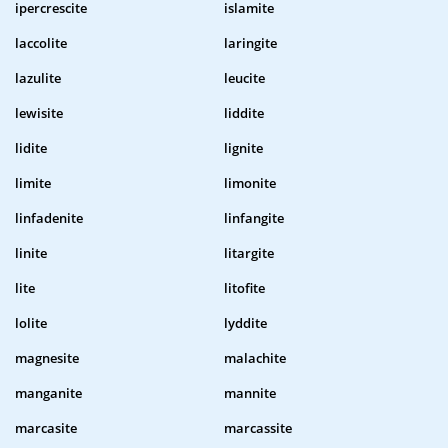
ipercrescite
islamite
laccolite
laringite
lazulite
leucite
lewisite
liddite
lidite
lignite
limite
limonite
linfadenite
linfangite
linite
litargite
lite
litofite
lolite
lyddite
magnesite
malachite
manganite
mannite
marcasite
marcassite