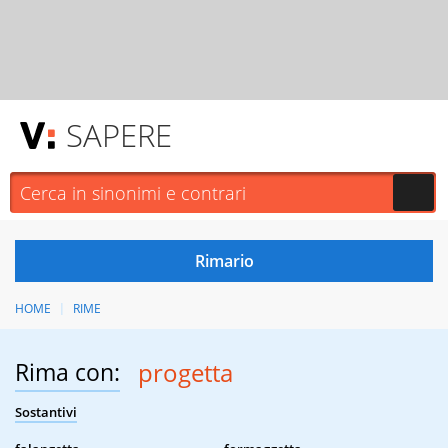
SAPERE
HOME
RIME
Rima con:
progetta
Sostantivi