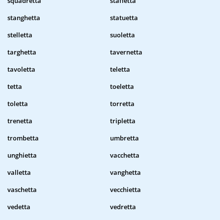
squadretta
staffetta
stanghetta
statuetta
stelletta
suoletta
targhetta
tavernetta
tavoletta
teletta
tetta
toeletta
toletta
torretta
trenetta
tripletta
trombetta
umbretta
unghietta
vacchetta
valletta
vanghetta
vaschetta
vecchietta
vedetta
vedretta