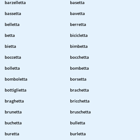
barzelletta
basetta
bassetta
bavetta
belletta
berretta
betta
bicicletta
bietta
bimbetta
boccetta
bocchetta
bolletta
bombetta
bomboletta
borsetta
bottiglietta
brachetta
braghetta
bricchetta
brunetta
bruschetta
buchetta
bulletta
buretta
burletta