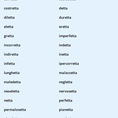
costretta
detta
diletta
duretta
eletta
eretta
gretta
imperfetta
incorretta
indetta
indiretta
inetta
infetta
ipercorretta
lunghetta
malaccetta
maledetta
negletta
neoeletta
nervosetta
netta
perfetta
permalosetta
pianetta