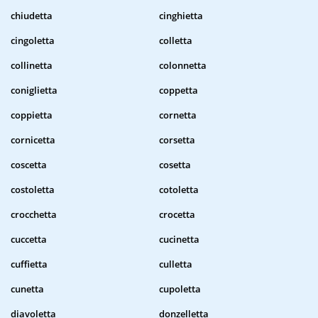
chiudetta
cinghietta
cingoletta
colletta
collinetta
colonnetta
coniglietta
coppetta
coppietta
cornetta
cornicetta
corsetta
coscetta
cosetta
costoletta
cotoletta
crocchetta
crocetta
cuccetta
cucinetta
cuffietta
culletta
cunetta
cupoletta
diavoletta
donzelletta