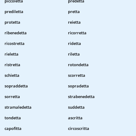
piccoletta
predetta
prediletta
pretta
protetta
reietta
ribenedetta
ricorretta
ricostretta
ridetta
rieletta
riletta
ristretta
rotondetta
schietta
scorretta
sopraddetta
sopradetta
sorretta
strabenedetta
stramaledetta
suddetta
tondetta
ascritta
capofitta
circoscritta