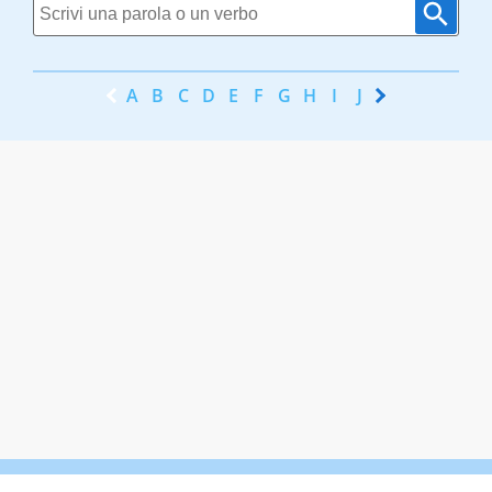
A
B
C
D
E
F
G
H
I
J
K
L
M
N