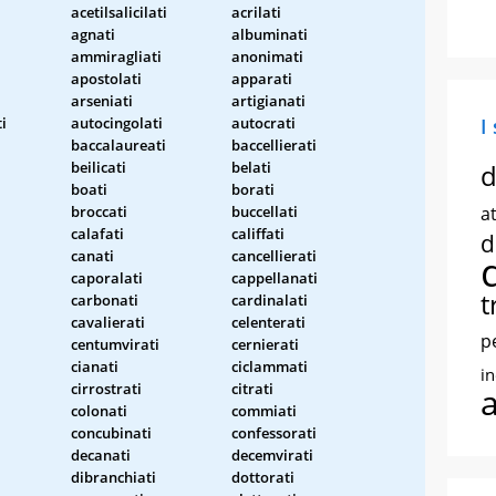
acetilsalicilati
acrilati
agnati
albuminati
ammiragliati
anonimati
apostolati
apparati
arseniati
artigianati
i
autocingolati
autocrati
I
baccalaureati
baccellierati
beilicati
belati
d
boati
borati
broccati
buccellati
at
calafati
califfati
d
canati
cancellierati
caporalati
cappellanati
t
carbonati
cardinalati
cavalierati
celenterati
p
centumvirati
cernierati
cianati
ciclammati
i
cirrostrati
citrati
colonati
commiati
concubinati
confessorati
decanati
decemvirati
dibranchiati
dottorati