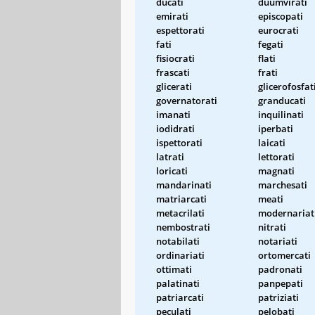
ducati
duumvirati
emirati
episcopati
espettorati
eurocrati
fati
fegati
fisiocrati
flati
frascati
frati
glicerati
glicerofosfat
governatorati
granducati
imanati
inquilinati
iodidrati
iperbati
ispettorati
laicati
latrati
lettorati
loricati
magnati
mandarinati
marchesati
matriarcati
meati
metacrilati
modernariat
nembostrati
nitrati
notabilati
notariati
ordinariati
ortomercati
ottimati
padronati
palatinati
panpepati
patriarcati
patriziati
peculati
pelobati