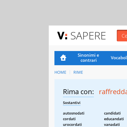
SAPERE
Sinonimi e
Vocabol
contrari
HOME
RIME
Rima con:
raffredda
Sostantivi
autosnodati
candidati
cordati
educandati
urocordati
vanadati