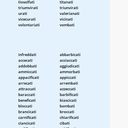
tiosolfati
titanati
triumvirati
triunvirati
urati
valerianati
vicecurati
vicinati
volontariati
vombati
infreddati
abbarbicati
accecati
acciaccati
addobbati
aggiudicati
ammiccati
ammorbati
appacificati
appiccati
arrecati
arrembati
attraccati
azzeccati
baraccati
barbificati
beneficati
biascicati
bloccati
bombati
brancicati
broccati
carnificati
chiarificati
ciancicati
cibati