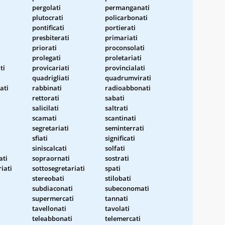
pergolati
permanganati
plutocrati
policarbonati
pontificati
portierati
presbiterati
primariati
priorati
proconsolati
prolegati
proletariati
ti
provicariati
provincialati
quadrigliati
quadrumvirati
ati
rabbinati
radioabbonati
rettorati
sabati
salicilati
saltrati
scamati
scantinati
segretariati
seminterrati
sfiati
significati
siniscalcati
solfati
ati
sopraornati
sostrati
iati
sottosegretariati
spati
stereobati
stilobati
subdiaconati
subeconomati
supermercati
tannati
tavellonati
tavolati
teleabbonati
telemercati