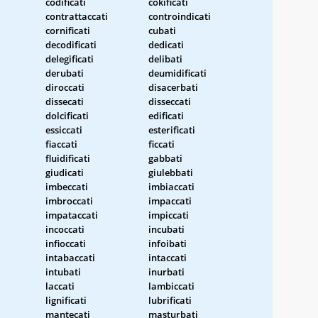
codificati
cokificati
contrattaccati
controindicati
cornificati
cubati
decodificati
dedicati
delegificati
delibati
derubati
deumidificati
diroccati
disacerbati
dissecati
disseccati
dolcificati
edificati
essiccati
esterificati
fiaccati
ficcati
fluidificati
gabbati
giudicati
giulebbati
imbeccati
imbiaccati
imbroccati
impaccati
impataccati
impiccati
incoccati
incubati
infioccati
infoibati
intabaccati
intaccati
intubati
inurbati
laccati
lambiccati
lignificati
lubrificati
mantecati
masturbati