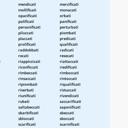
mendicati
mercificati
mollificati
monacati
opacificati
orbati
palificati
panificati
personificati
perturbati
piluccati
piombati
placcati
predicati
prolificati
qualificati
raddobbati
radicati
recati
resecati
i
riappiccicati
riattaccati
riconficcati
riedificati
rimbeccati
rimboccati
rinsaccati
rintoccati
ripiombati
riqualificati
riserbati
ristuccati
riunificati
rivendicati
rubati
saccarificati
saltabeccati
saponificati
sbarbificati
sbeccati
sbloccati
sboccati
scarificati
scarnificati