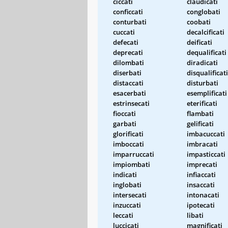
ciccati
claudicati
conficcati
conglobati
conturbati
coobati
cuccati
decalcificati
defecati
deificati
deprecati
dequalificati
dilombati
diradicati
diserbati
disqualificati
distaccati
disturbati
esacerbati
esemplificati
estrinsecati
eterificati
fioccati
flambati
garbati
gelificati
glorificati
imbacuccati
imboccati
imbracati
imparruccati
impasticcati
impiombati
imprecati
indicati
infiaccati
inglobati
insaccati
intersecati
intonacati
inzuccati
ipotecati
leccati
libati
luccicati
magnificati