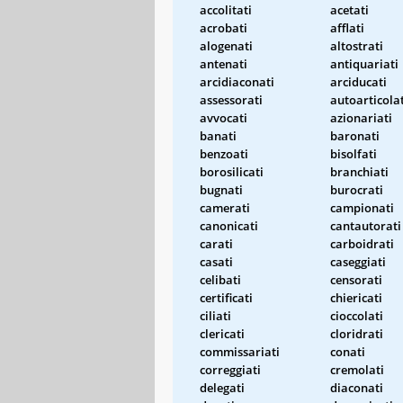
accolitati
acetati
acrobati
afflati
alogenati
altostrati
antenati
antiquariati
arcidiaconati
arciducati
assessorati
autoarticolat
avvocati
azionariati
banati
baronati
benzoati
bisolfati
borosilicati
branchiati
bugnati
burocrati
camerati
campionati
canonicati
cantautorati
carati
carboidrati
casati
caseggiati
celibati
censorati
certificati
chiericati
ciliati
cioccolati
clericati
cloridrati
commissariati
conati
correggiati
cremolati
delegati
diaconati