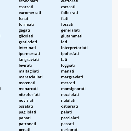
economati
elettorati
esarcati
escreati
euromercati
fallocrati
fenati
fiati
formiati
fossati
gagati
generalati
i
glicolati
glutammati
graticciati
iati
interinati
interpretariati
ipermercati
ipofosfati
langraviati
lati
levirati
loggiati
maltagliati
manati
maresciallati
margraviati
mecenati
mercati
i
monarcati
monsignorati
nitrofosfati
nocciolati
noviziati
nubilati
ossalati
ostiariati
pagliolati
palati
papati
pascialati
patronati
peccati
penati
perborati