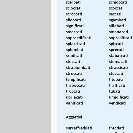
scerbati
schioccati
scioccati
scoccati
scroccati
seccati
sfioccati
sgambati
significati
sillabati
smaccati
smonacati
sopraedificati
sopredificati
spiaccicati
spiccati
spiombati
sprecati
sradicati
stabaccati
stoccati
stomacati
strapiombati
strascicati
struccati
stuccati
tempificati
titubati
traboccati
trafficati
truccati
tubati
ubriacati
umidificati
vanificati
vendicati
Aggettivi
surraffreddati
freddati