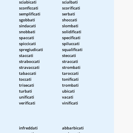
sciabicati
scialbati
sconficcati
scorificati
semplificati
serbati
sgobbati
shoccati
sindacati
slombati
snobbati
solidificati
spaccati
specificati
spiccicati
spiluccati
spregiudicati
squalificati
staccati
steccati
straboccati
straccati
stravaccati
strombati
tabaccati
taroccati
toccati
tonificati
trisecati
trombati
turbati
ubicati
unificati
vacati
verificati
vinificati
infreddati
abbarbicati