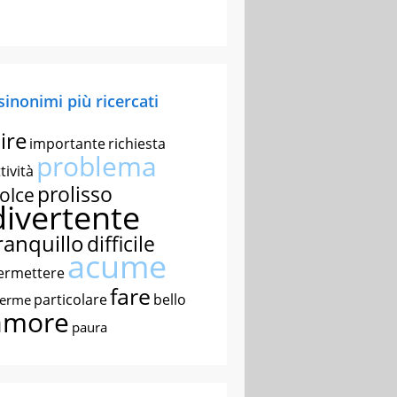
 sinonimi più ricercati
ire
importante
richiesta
problema
tività
prolisso
olce
divertente
ranquillo
difficile
acume
ermettere
fare
particolare
bello
nerme
amore
paura