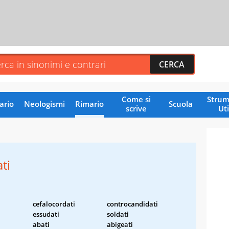
Come si
Strum
ario
Neologismi
Rimario
Scuola
scrive
Uti
ti
cefalocordati
controcandidati
essudati
soldati
abati
abigeati