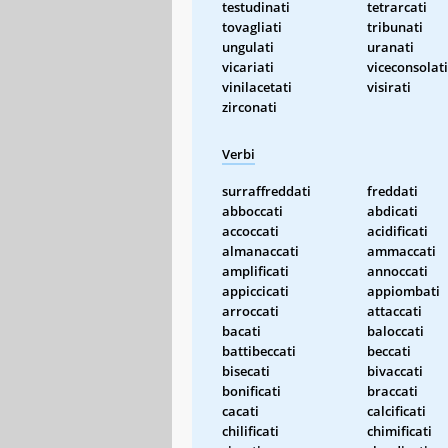
testudinati
tetrarcati
tovagliati
tribunati
ungulati
uranati
vicariati
viceconsolati
vinilacetati
visirati
zirconati
Verbi
surraffreddati
freddati
abboccati
abdicati
accoccati
acidificati
almanaccati
ammaccati
amplificati
annoccati
appiccicati
appiombati
arroccati
attaccati
bacati
baloccati
battibeccati
beccati
bisecati
bivaccati
bonificati
braccati
cacati
calcificati
chilificati
chimificati