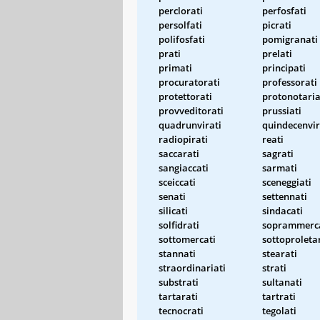
perclorati
perfosfati
persolfati
picrati
polifosfati
pomigranati
prati
prelati
primati
principati
procuratorati
professorati
protettorati
protonotaria
provveditorati
prussiati
quadrunvirati
quindecenvir
radiopirati
reati
saccarati
sagrati
sangiaccati
sarmati
sceiccati
sceneggiati
senati
settennati
silicati
sindacati
solfidrati
soprammerc
sottomercati
sottoproletar
stannati
stearati
straordinariati
strati
substrati
sultanati
tartarati
tartrati
tecnocrati
tegolati