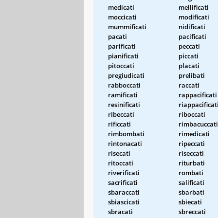
medicati
mellificati
moccicati
modificati
mummificati
nidificati
pacati
pacificati
parificati
peccati
pianificati
piccati
pitoccati
placati
pregiudicati
prelibati
rabboccati
raccati
ramificati
rappacificati
resinificati
riappacificat
ribeccati
riboccati
rificcati
rimbacuccati
rimbombati
rimedicati
rintonacati
ripeccati
risecati
riseccati
ritoccati
riturbati
riverificati
rombati
sacrificati
salificati
sbaraccati
sbarbati
sbiascicati
sbiecati
sbracati
sbreccati