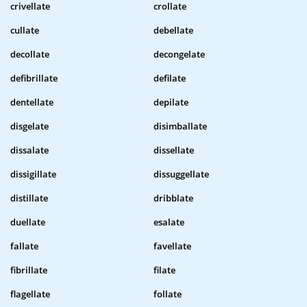
crivellate
crollate
cullate
debellate
decollate
decongelate
defibrillate
defilate
dentellate
depilate
disgelate
disimballate
dissalate
dissellate
dissigillate
dissuggellate
distillate
dribblate
duellate
esalate
fallate
favellate
fibrillate
filate
flagellate
follate