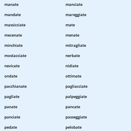
manate
manciate
mandate
mareggiate
massicciate
mate
mecenate
menate
minchiate
mitragliate
mostacciate
nerbate
nevicate
nidiate
ondate
ottimate
pacchianate
pagliacciate
pagliate
palpeggiate
panate
pancate
panciate
passeggiate
pedate
pelobate