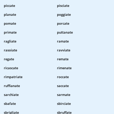
piccate
pisciate
planate
poggiate
pomate
porcate
primate
puttanate
ragliate
ramate
rasoiate
ravviate
regate
remate
ricascate
rimenate
rimpatriate
roccate
ruffianate
saccate
sarchiate
sarmate
sbafate
sbirciate
sbrigliate
sbruffate