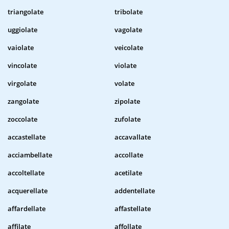
triangolate
tribolate
uggiolate
vagolate
vaiolate
veicolate
vincolate
violate
virgolate
volate
zangolate
zipolate
zoccolate
zufolate
accastellate
accavallate
acciambellate
accollate
accoltellate
acetilate
acquerellate
addentellate
affardellate
affastellate
affilate
affollate