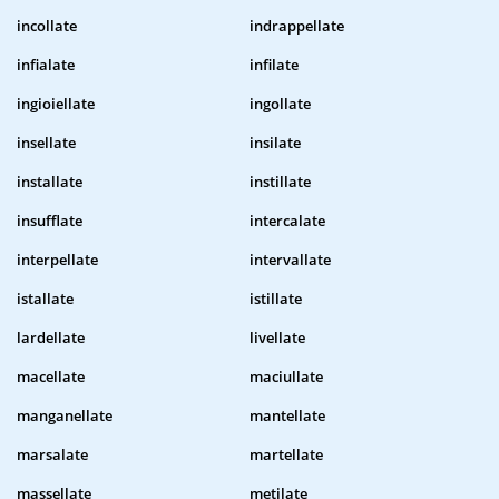
incollate
indrappellate
infialate
infilate
ingioiellate
ingollate
insellate
insilate
installate
instillate
insufflate
intercalate
interpellate
intervallate
istallate
istillate
lardellate
livellate
macellate
maciullate
manganellate
mantellate
marsalate
martellate
massellate
metilate