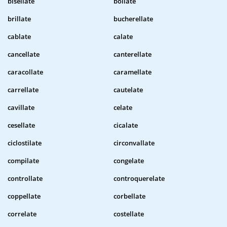
bisellate
bollate
brillate
bucherellate
cablate
calate
cancellate
canterellate
caracollate
caramellate
carrellate
cautelate
cavillate
celate
cesellate
cicalate
ciclostilate
circonvallate
compilate
congelate
controllate
controquerelate
coppellate
corbellate
correlate
costellate