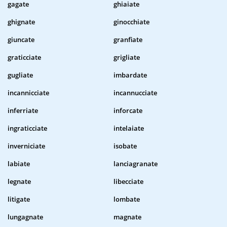
gagate
ghiaiate
ghignate
ginocchiate
giuncate
granfiate
graticciate
grigliate
gugliate
imbardate
incannicciate
incannucciate
inferriate
inforcate
ingraticciate
intelaiate
inverniciate
isobate
labiate
lanciagranate
legnate
libecciate
litigate
lombate
lungagnate
magnate