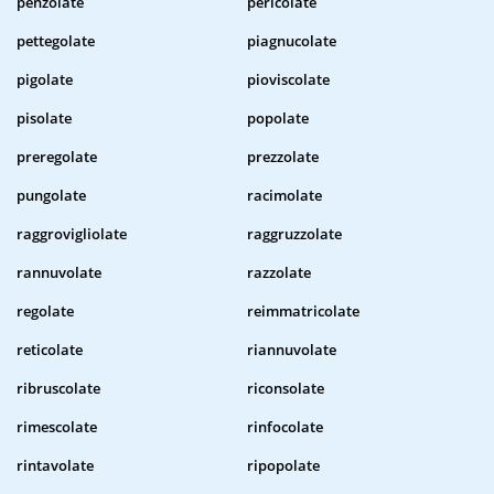
penzolate
pericolate
pettegolate
piagnucolate
pigolate
pioviscolate
pisolate
popolate
preregolate
prezzolate
pungolate
racimolate
raggrovigliolate
raggruzzolate
rannuvolate
razzolate
regolate
reimmatricolate
reticolate
riannuvolate
ribruscolate
riconsolate
rimescolate
rinfocolate
rintavolate
ripopolate