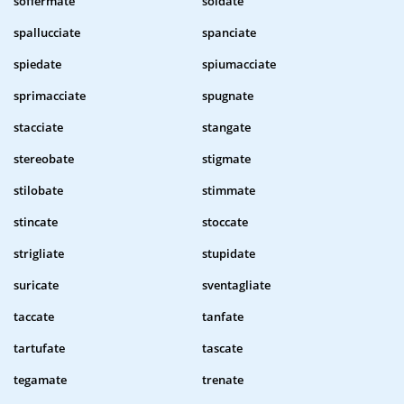
soffermate
soldate
spallucciate
spanciate
spiedate
spiumacciate
sprimacciate
spugnate
stacciate
stangate
stereobate
stigmate
stilobate
stimmate
stincate
stoccate
strigliate
stupidate
suricate
sventagliate
taccate
tanfate
tartufate
tascate
tegamate
trenate