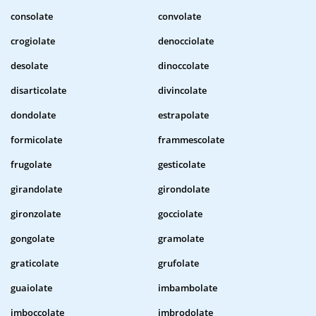
consolate
convolate
crogiolate
denocciolate
desolate
dinoccolate
disarticolate
divincolate
dondolate
estrapolate
formicolate
frammescolate
frugolate
gesticolate
girandolate
girondolate
gironzolate
gocciolate
gongolate
gramolate
graticolate
grufolate
guaiolate
imbambolate
imboccolate
imbrodolate