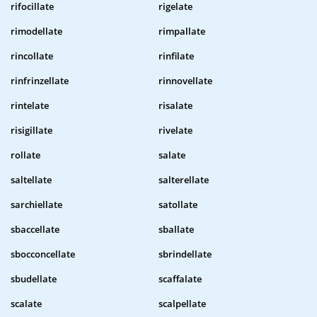
rifocillate
rigelate
rimodellate
rimpallate
rincollate
rinfilate
rinfrinzellate
rinnovellate
rintelate
risalate
risigillate
rivelate
rollate
salate
saltellate
salterellate
sarchiellate
satollate
sbaccellate
sballate
sbocconcellate
sbrindellate
sbudellate
scaffalate
scalate
scalpellate