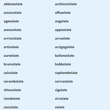
abbozzolate
acchiocciolate
accoccolate
affusolate
agevolate
angolate
annuvolate
appisolate
arricciolate
arruolate
articolate
arzigogolate
aureolate
ballonzolate
brancolate
bubbolate
calcolate
capitombolate
carambolate
carrucolate
chioccolate
cigolate
ciondolate
circolate
coccolate
colate