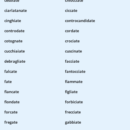
cesoiate
chiocciate
ciarlatanate
ciccate
cinghiate
controcandidate
controdate
cordate
cotognate
crociate
cucchiaiate
cuscinate
debragliate
facciate
falcate
fantocciate
fate
fiammate
fiancate
figliate
fiondate
forbiciate
forcate
frecciate
fregate
gabbiate