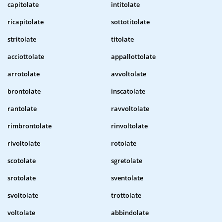
capitolate
intitolate
ricapitolate
sottotitolate
stritolate
titolate
acciottolate
appallottolate
arrotolate
avvoltolate
brontolate
inscatolate
rantolate
ravvoltolate
rimbrontolate
rinvoltolate
rivoltolate
rotolate
scotolate
sgretolate
srotolate
sventolate
svoltolate
trottolate
voltolate
abbindolate