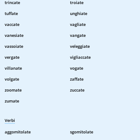
trincate
troiate
tuffate
unghiate
vaccate
vagliate
vanesiate
vangate
vassoiate
veleggiate
vergate
vigliaccate
villanate
vogate
volgate
zaffate
zoomate
zuccate
zumate
Verbi
aggomitolate
sgomitolate