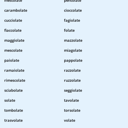
mestolate
pentolate
carambolate
cioccolate
cucciolate
fagiolate
fiaccolate
folate
maggiolate
mazzolate
mescolate
miagolate
paiolate
pappolate
ramaiolate
razzolate
rimescolate
ruzzolate
sciabolate
seggiolate
solate
tavolate
tombolate
torsolate
trasvolate
volate