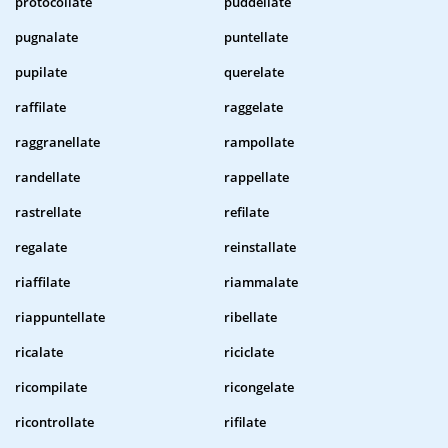
protocollate
puddellate
pugnalate
puntellate
pupilate
querelate
raffilate
raggelate
raggranellate
rampollate
randellate
rappellate
rastrellate
refilate
regalate
reinstallate
riaffilate
riammalate
riappuntellate
ribellate
ricalate
riciclate
ricompilate
ricongelate
ricontrollate
rifilate