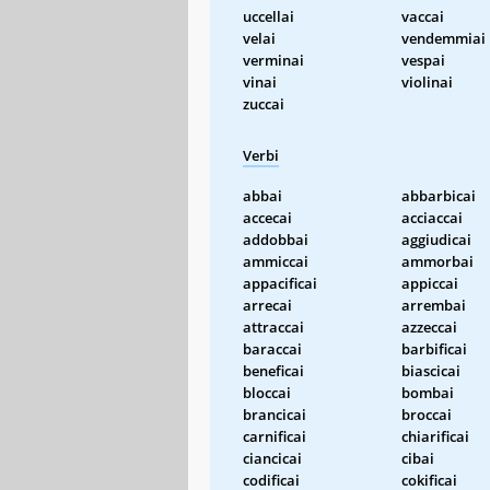
uccellai
vaccai
velai
vendemmiai
verminai
vespai
vinai
violinai
zuccai
Verbi
abbai
abbarbicai
accecai
acciaccai
addobbai
aggiudicai
ammiccai
ammorbai
appacificai
appiccai
arrecai
arrembai
attraccai
azzeccai
baraccai
barbificai
beneficai
biascicai
bloccai
bombai
brancicai
broccai
carnificai
chiarificai
ciancicai
cibai
codificai
cokificai