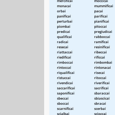
mercificai
moccicai
monacai
mummificai
orbai
pacai
panificai
parificai
perturbai
pianificai
piombai
pitoccai
predicai
pregiudicai
qualificai
rabboccai
radicai
ramificai
resecai
resinificai
riattaccai
ribeccai
riedificai
rificcai
rimboccai
rimbombai
rintoccai
rintonacai
riqualificai
risecai
ristuccai
ritoccai
rivendicai
riverificai
saccarificai
sacrificai
saponificai
sbaraccai
sbeccai
sbiascicai
sboccai
sbracai
scarnificai
scerbai
scialbai
scioccai