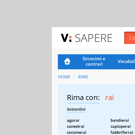
SAPERE
Sinonimi e
Vocabol
contrari
HOME
RIME
Rima con:
rai
Sostantivi
agorai
bandierai
canestrai
capioperai
cocomerai
fabbriferrai