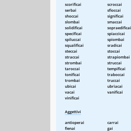
scorificai
scroccai
serbai
sfioccai
shoccai
significai
slombai
smaccai
solidificai
sopraedificai
specificai
spiaccicai
spiluccai
spiombai
squalificai
sradicai
steccai
stoccai
straccai
strapiombai
strombai
struccai
taroccai
tempificai
tonificai
traboccai
trombai
truccai
ubicai
ubriacai
vacai
vanificai
vinificai
Aggettivi
antioperai
carrai
fienai
gai