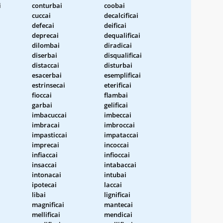
i
conturbai
coobai
cuccai
decalcificai
defecai
deificai
deprecai
dequalificai
dilombai
diradicai
diserbai
disqualificai
distaccai
disturbai
esacerbai
esemplificai
estrinsecai
eterificai
fioccai
flambai
garbai
gelificai
imbacuccai
imbeccai
imbracai
imbroccai
impasticcai
impataccai
imprecai
incoccai
infiaccai
infioccai
insaccai
intabaccai
intonacai
intubai
ipotecai
laccai
libai
lignificai
magnificai
mantecai
mellificai
mendicai