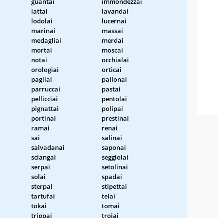
guantai
immondezzai
lattai
lavandai
lodolai
lucernai
marinai
massai
medagliai
merdai
mortai
moscai
notai
occhialai
orologiai
orticai
pagliai
pallonai
parruccai
pastai
pellicciai
pentolai
pignattai
polipai
portinai
prestinai
ramai
renai
sai
salinai
salvadanai
saponai
sciangai
seggiolai
serpai
setolinai
solai
spadai
sterpai
stipettai
tartufai
telai
tokai
tomai
trippai
troiai