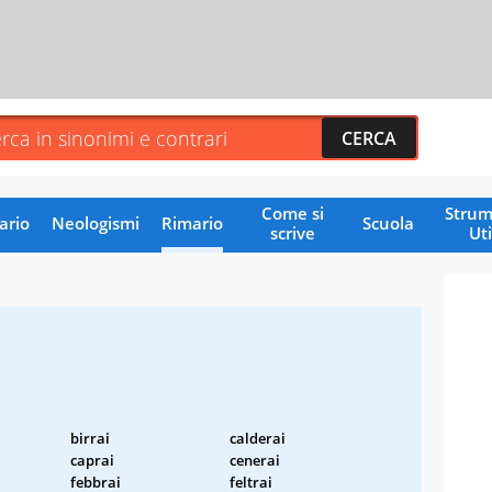
Come si
Strum
ario
Neologismi
Rimario
Scuola
scrive
Uti
birrai
calderai
caprai
cenerai
febbrai
feltrai