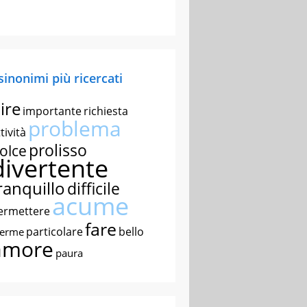
 sinonimi più ricercati
ire
importante
richiesta
problema
tività
prolisso
olce
divertente
ranquillo
difficile
acume
ermettere
fare
particolare
bello
nerme
amore
paura