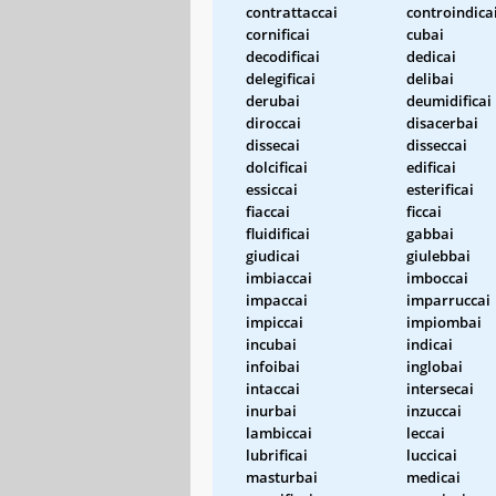
contrattaccai
controindica
cornificai
cubai
decodificai
dedicai
delegificai
delibai
derubai
deumidificai
diroccai
disacerbai
dissecai
disseccai
dolcificai
edificai
essiccai
esterificai
fiaccai
ficcai
fluidificai
gabbai
giudicai
giulebbai
imbiaccai
imboccai
impaccai
imparruccai
impiccai
impiombai
incubai
indicai
infoibai
inglobai
intaccai
intersecai
inurbai
inzuccai
lambiccai
leccai
lubrificai
luccicai
masturbai
medicai