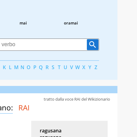
mai
oramai
K
L
M
N
O
P
Q
R
S
T
U
V
W
X
Y
Z
tratto dalla voce RAI del Wikizionario
ano:
RAI
ragusana