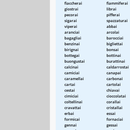
fiaccherai
fiammiferai
giostrai
librai
pecorai
pifferai
sigarai
spazzaturai
viperai
abbai
aranciai
arcolai
bagagliai
barocciai
benzinai
bigliettai
birignai
bonsai
bottegai
bottinai
buongustai
burattinai
calcinai
caldarrostai
camiciai
canapai
caramellai
carbonai
cartai
cartolai
cestai
chiavai
cimiciai
cioccolatai
coltellinai
corallai
cravattai
cristallai
erbai
essai
formicai
fornaciai
gennai
gessai