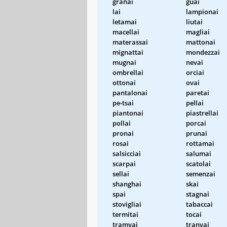
granai
guai
lai
lampionai
letamai
liutai
macellai
magliai
materassai
mattonai
mignattai
mondezzai
mugnai
nevai
ombrellai
orciai
ottonai
ovai
pantalonai
paretai
pe-tsai
pellai
piantonai
piastrellai
pollai
porcai
pronai
prunai
rosai
rottamai
salsicciai
salumai
scarpai
scatolai
sellai
semenzai
shanghai
skai
spai
stagnai
stovigliai
tabaccai
termitai
tocai
tramvai
tranvai