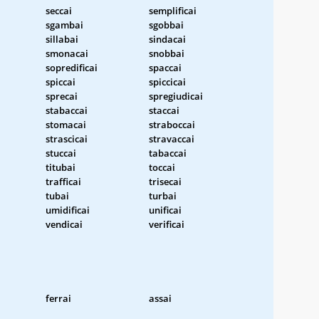
seccai
semplificai
sgambai
sgobbai
sillabai
sindacai
smonacai
snobbai
sopredificai
spaccai
spiccai
spiccicai
sprecai
spregiudicai
stabaccai
staccai
stomacai
straboccai
strascicai
stravaccai
stuccai
tabaccai
titubai
toccai
trafficai
trisecai
tubai
turbai
umidificai
unificai
vendicai
verificai
ferrai
assai