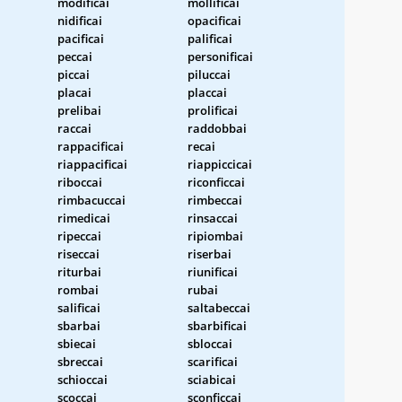
modificai
mollificai
nidificai
opacificai
pacificai
palificai
peccai
personificai
piccai
piluccai
placai
placcai
prelibai
prolificai
raccai
raddobbai
rappacificai
recai
riappacificai
riappiccicai
riboccai
riconficcai
rimbacuccai
rimbeccai
rimedicai
rinsaccai
ripeccai
ripiombai
riseccai
riserbai
riturbai
riunificai
rombai
rubai
salificai
saltabeccai
sbarbai
sbarbificai
sbiecai
sbloccai
sbreccai
scarificai
schioccai
sciabicai
scoccai
sconficcai