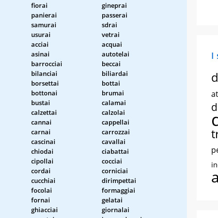
fiorai
gineprai
panierai
passerai
samurai
sdrai
usurai
vetrai
acciai
acquai
asinai
autotelai
I
barrocciai
beccai
bilanciai
biliardai
d
borsettai
bottai
bottonai
brumai
at
bustai
calamai
d
calzettai
calzolai
cannai
cappellai
t
carnai
carrozzai
cascinai
cavallai
p
chiodai
ciabattai
cipollai
cocciai
i
cordai
corniciai
cucchiai
dirimpettai
focolai
formaggiai
fornai
gelatai
ghiacciai
giornalai