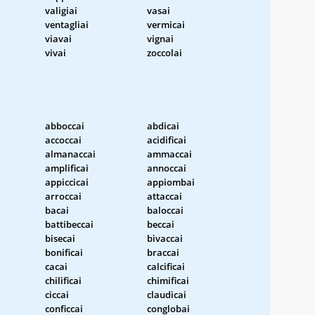
valigiai
vasai
ventagliai
vermicai
viavai
vignai
vivai
zoccolai
abboccai
abdicai
accoccai
acidificai
almanaccai
ammaccai
amplificai
annoccai
appiccicai
appiombai
arroccai
attaccai
bacai
baloccai
battibeccai
beccai
bisecai
bivaccai
bonificai
braccai
cacai
calcificai
chilificai
chimificai
ciccai
claudicai
conficcai
conglobai