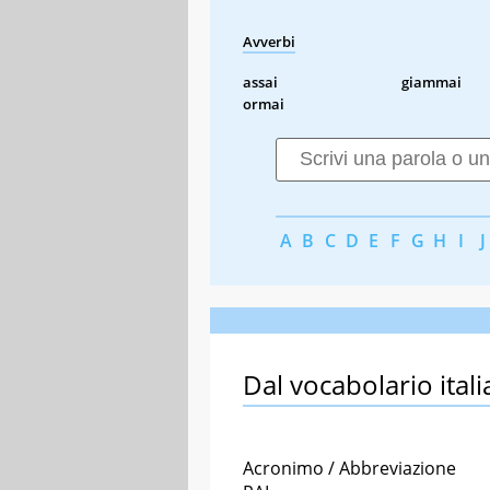
Avverbi
assai
giammai
ormai
A
B
C
D
E
F
G
H
I
J
Dal vocabolario itali
Acronimo / Abbreviazione